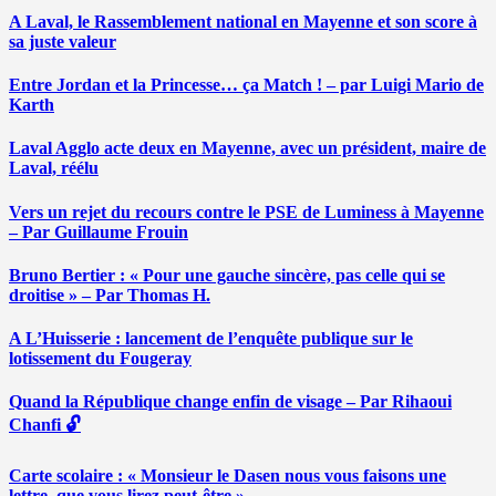
A Laval, le Rassemblement national en Mayenne et son score à
sa juste valeur
Entre Jordan et la Princesse… ça Match ! – par Luigi Mario de
Karth
Laval Agglo acte deux en Mayenne, avec un président, maire de
Laval, réélu
Vers un rejet du recours contre le PSE de Luminess à Mayenne
– Par Guillaume Frouin
Bruno Bertier : « Pour une gauche sincère, pas celle qui se
droitise » – Par Thomas H.
A L’Huisserie : lancement de l’enquête publique sur le
lotissement du Fougeray
Quand la République change enfin de visage – Par Rihaoui
Chanfi 🔓
Carte scolaire : « Monsieur le Dasen nous vous faisons une
lettre, que vous lirez peut-être » …