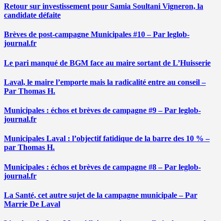
Retour sur investissement pour Samia Soultani Vigneron, la
candidate défaite
Brèves de post-campagne Municipales #10 – Par leglob-
journal.fr
Le pari manqué de BGM face au maire sortant de L’Huisserie
Laval, le maire l’emporte mais la radicalité entre au conseil –
Par Thomas H.
Municipales : échos et brèves de campagne #9 – Par leglob-
journal.fr
Municipales Laval : l’objectif fatidique de la barre des 10 % –
par Thomas H.
Municipales : échos et brèves de campagne #8 – Par leglob-
journal.fr
La Santé, cet autre sujet de la campagne municipale – Par
Marrie De Laval