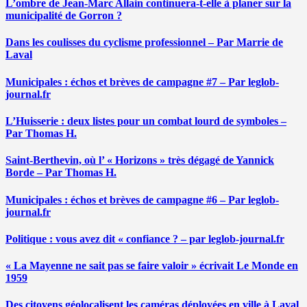
L’ombre de Jean-Marc Allain continuera-t-elle à planer sur la
municipalité de Gorron ?
Dans les coulisses du cyclisme professionnel – Par Marrie de
Laval
Municipales : échos et brèves de campagne #7 – Par leglob-
journal.fr
L’Huisserie : deux listes pour un combat lourd de symboles –
Par Thomas H.
Saint-Berthevin, où l’ « Horizons » très dégagé de Yannick
Borde – Par Thomas H.
Municipales : échos et brèves de campagne #6 – Par leglob-
journal.fr
Politique : vous avez dit « confiance ? – par leglob-journal.fr
« La Mayenne ne sait pas se faire valoir » écrivait Le Monde en
1959
Des citoyens géolocalisent les caméras déployées en ville à Laval