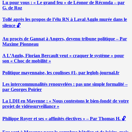
Lu pour vous : « Le grand feu » de Léonor de Réconda – par
G. de Roz
Tollé après les propos de l’élu RN à Laval Agglo murée dans le
silence 🔓
Au procès de Gannat à Angers, devenu tribune politique – Par
Maxime Pionneau
A L’Agglo, Florian Bercault veut « craquer le système » pour
son « Choc de mobilité »
Politique mayennaise, les coulisses #1- par leglob-journal.fr
Les intercommunalités renouvelées : pas une simple formalité –
par Georges Poirier
La LDH en Mayenne : « Nous contestons le bien-fondé de votre
projet de vidéosurveillance »
Philippe Royer et ses « affinités électives » – Par Thomas H. 🔓