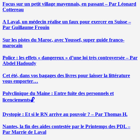
Focus sur un petit village mayennais, en passant – Par Léonard
Cottereau
A Laval, un médecin réalise un faux pour exercer en Suisse –
Par Guillaume Frouin
Sur les pistes du Maroc, avec Youssef, super guide franco-
marocain
Police : les effets « dangereux » d’une loi très controversée – Par
Abdel Hadoudy
Cet été, dans vos bagages des livres pour laisser la littérature
vous emporter…
Polyclinique du Maine : Entre fuite des personnels et
licenciements🔓
Dystopie : Et si le RN arrive au pouvoir ? – Par Thomas H.
Nantes, la fin des aides contestée par le Printemps des PDL –
Par Marrie de Laval