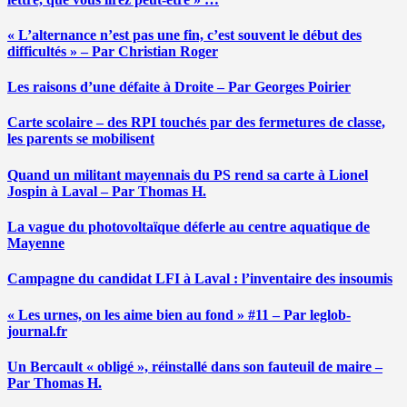
« L’alternance n’est pas une fin, c’est souvent le début des
difficultés » – Par Christian Roger
Les raisons d’une défaite à Droite – Par Georges Poirier
Carte scolaire – des RPI touchés par des fermetures de classe,
les parents se mobilisent
Quand un militant mayennais du PS rend sa carte à Lionel
Jospin à Laval – Par Thomas H.
La vague du photovoltaïque déferle au centre aquatique de
Mayenne
Campagne du candidat LFI à Laval : l’inventaire des insoumis
« Les urnes, on les aime bien au fond » #11 – Par leglob-
journal.fr
Un Bercault « obligé », réinstallé dans son fauteuil de maire –
Par Thomas H.