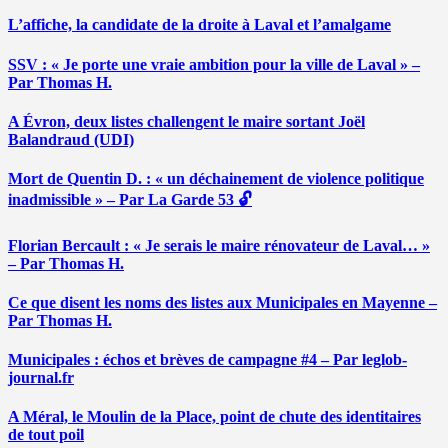
L’affiche, la candidate de la droite à Laval et l’amalgame
SSV : « Je porte une vraie ambition pour la ville de Laval » –
Par Thomas H.
A Évron, deux listes challengent le maire sortant Joël
Balandraud (UDI)
Mort de Quentin D. : « un déchainement de violence politique
inadmissible » – Par La Garde 53 🔓
Florian Bercault : « Je serais le maire rénovateur de Laval… »
– Par Thomas H.
Ce que disent les noms des listes aux Municipales en Mayenne –
Par Thomas H.
Municipales : échos et brèves de campagne #4 – Par leglob-
journal.fr
A Méral, le Moulin de la Place, point de chute des identitaires
de tout poil