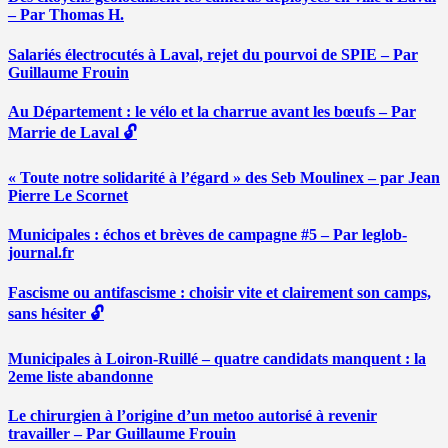
– Par Thomas H.
Salariés électrocutés à Laval, rejet du pourvoi de SPIE – Par
Guillaume Frouin
Au Département : le vélo et la charrue avant les bœufs – Par
Marrie de Laval 🔓
« Toute notre solidarité à l’égard » des Seb Moulinex – par Jean
Pierre Le Scornet
Municipales : échos et brèves de campagne #5 – Par leglob-
journal.fr
Fascisme ou antifascisme : choisir vite et clairement son camps,
sans hésiter 🔓
Municipales à Loiron-Ruillé – quatre candidats manquent : la
2eme liste abandonne
Le chirurgien à l’origine d’un metoo autorisé à revenir
travailler – Par Guillaume Frouin