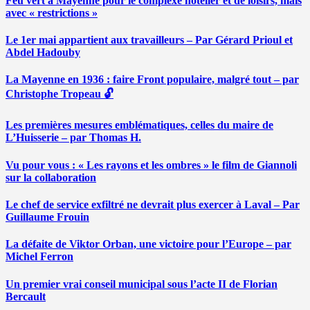
Feu vert à Mayenne pour le complexe hôtelier et de loisirs, mais
avec « restrictions »
Le 1er mai appartient aux travailleurs – Par Gérard Prioul et
Abdel Hadouby
La Mayenne en 1936 : faire Front populaire, malgré tout – par
Christophe Tropeau 🔓
Les premières mesures emblématiques, celles du maire de
L’Huisserie – par Thomas H.
Vu pour vous : « Les rayons et les ombres » le film de Giannoli
sur la collaboration
Le chef de service exfiltré ne devrait plus exercer à Laval – Par
Guillaume Frouin
La défaite de Viktor Orban, une victoire pour l’Europe – par
Michel Ferron
Un premier vrai conseil municipal sous l’acte II de Florian
Bercault