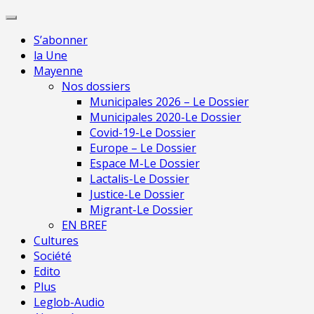
Skip
Pour une presse indépendante en Ma
to
S’abonner
content
la Une
Mayenne
Nos dossiers
Municipales 2026 – Le Dossier
Municipales 2020-Le Dossier
Covid-19-Le Dossier
Europe – Le Dossier
Espace M-Le Dossier
Lactalis-Le Dossier
Justice-Le Dossier
Migrant-Le Dossier
EN BREF
Cultures
Société
Edito
Plus
Leglob-Audio