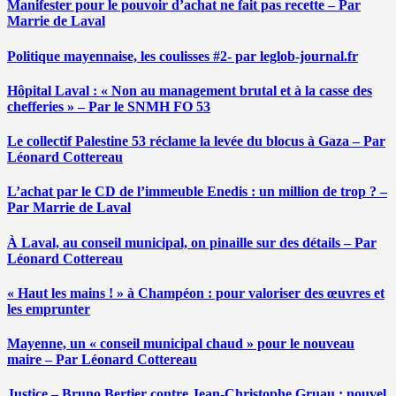
Manifester pour le pouvoir d’achat ne fait pas recette – Par
Marrie de Laval
Politique mayennaise, les coulisses #2- par leglob-journal.fr
Hôpital Laval : « Non au management brutal et à la casse des
chefferies » – Par le SNMH FO 53
Le collectif Palestine 53 réclame la levée du blocus à Gaza – Par
Léonard Cottereau
L’achat par le CD de l’immeuble Enedis : un million de trop ? –
Par Marrie de Laval
À Laval, au conseil municipal, on pinaille sur des détails – Par
Léonard Cottereau
« Haut les mains ! » à Champéon : pour valoriser des œuvres et
les emprunter
Mayenne, un « conseil municipal chaud » pour le nouveau
maire – Par Léonard Cottereau
Justice – Bruno Bertier contre Jean-Christophe Gruau : nouvel