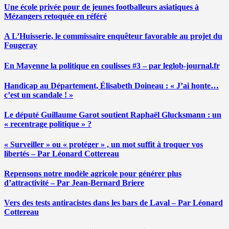
Une école privée pour de jeunes footballeurs asiatiques à
Mézangers retoquée en référé
A L’Huisserie, le commissaire enquêteur favorable au projet du
Fougeray
En Mayenne la politique en coulisses #3 – par leglob-journal.fr
Handicap au Département, Élisabeth Doineau : « J’ai honte…
c’est un scandale ! »
Le député Guillaume Garot soutient Raphaël Glucksmann : un
« recentrage politique » ?
« Surveiller » ou « protéger » , un mot suffit à troquer vos
libertés – Par Léonard Cottereau
Repensons notre modèle agricole pour générer plus
d’attractivité – Par Jean-Bernard Briere
Vers des tests antiracistes dans les bars de Laval – Par Léonard
Cottereau