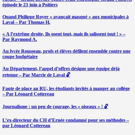
épisode le 23 juin à Poitiers
Quand Philippe Royer « avançait masqué » aux municipales à
Laval – Par Thomas H.
« A l’extrême droite, Ils osent tout, mais ils salissent tout ! » –
Par Raymond A.
Au lycée Rousseau, profs et élèves défilent ensemble contre une
coupe budgétaire
Au Département, l’appel d’offres désigne une équipe déjà
retenue – Par Marrie de Laval 🔓
Faute de place au RU, les étudiants invités à manger au collège
– Par Léonard Cottereau
Journalisme : un peu de courage, les « oiseaux » ! 🔓
L’ex-directeur du CH d’Ernée condamné pour ses méthodes –
par Léonard Cottereau