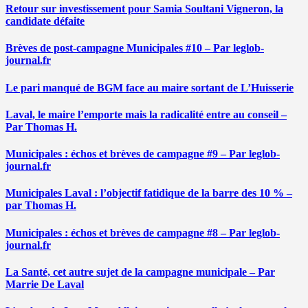
Retour sur investissement pour Samia Soultani Vigneron, la
candidate défaite
Brèves de post-campagne Municipales #10 – Par leglob-
journal.fr
Le pari manqué de BGM face au maire sortant de L’Huisserie
Laval, le maire l’emporte mais la radicalité entre au conseil –
Par Thomas H.
Municipales : échos et brèves de campagne #9 – Par leglob-
journal.fr
Municipales Laval : l’objectif fatidique de la barre des 10 % –
par Thomas H.
Municipales : échos et brèves de campagne #8 – Par leglob-
journal.fr
La Santé, cet autre sujet de la campagne municipale – Par
Marrie De Laval