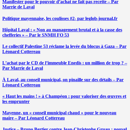
Manifester pour le pouvoir d’achat ne fait pas recette – Par
Marrie de Laval
Politique mayennaise, les coulisses #2- par leglob-journal.fr
Hôpital Laval : « Non au management brutal et à la casse des
chefferies » – Par le SNMH FO 53
Le collectif Palestine 53 réclame la levée du blocus à Gaza – Par
Léonard Cottereau
L’achat par le CD de l’immeuble Enedis : un million de trop ? –
Par Marrie de Laval
À Laval, au conseil municipal, on pinaille sur des détails – Par
Léonard Cottereau
« Haut les mains ! » à Champéon : pour valoriser des œuvres et
les emprunter
Mayenne, un « conseil municipal chaud » pour le nouveau
maire – Par Léonard Cottereau
Justice – Bruno Bertier contre Jean-Christophe Gruau : nouvel