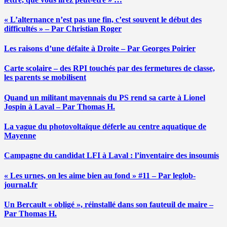
« L’alternance n’est pas une fin, c’est souvent le début des
difficultés » – Par Christian Roger
Les raisons d’une défaite à Droite – Par Georges Poirier
Carte scolaire – des RPI touchés par des fermetures de classe,
les parents se mobilisent
Quand un militant mayennais du PS rend sa carte à Lionel
Jospin à Laval – Par Thomas H.
La vague du photovoltaïque déferle au centre aquatique de
Mayenne
Campagne du candidat LFI à Laval : l’inventaire des insoumis
« Les urnes, on les aime bien au fond » #11 – Par leglob-
journal.fr
Un Bercault « obligé », réinstallé dans son fauteuil de maire –
Par Thomas H.