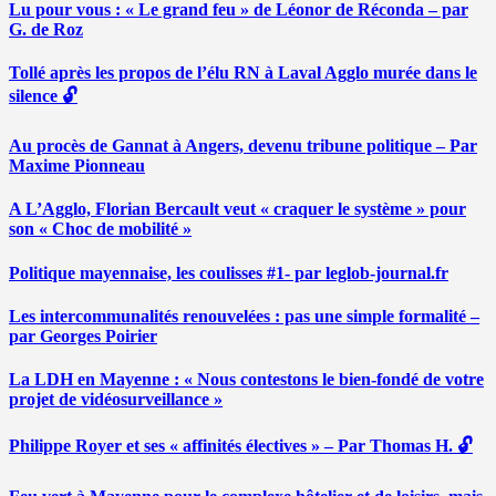
Lu pour vous : « Le grand feu » de Léonor de Réconda – par
G. de Roz
Tollé après les propos de l’élu RN à Laval Agglo murée dans le
silence 🔓
Au procès de Gannat à Angers, devenu tribune politique – Par
Maxime Pionneau
A L’Agglo, Florian Bercault veut « craquer le système » pour
son « Choc de mobilité »
Politique mayennaise, les coulisses #1- par leglob-journal.fr
Les intercommunalités renouvelées : pas une simple formalité –
par Georges Poirier
La LDH en Mayenne : « Nous contestons le bien-fondé de votre
projet de vidéosurveillance »
Philippe Royer et ses « affinités électives » – Par Thomas H. 🔓