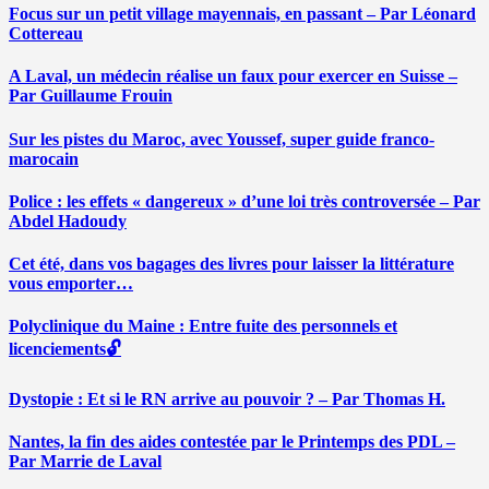
Focus sur un petit village mayennais, en passant – Par Léonard
Cottereau
A Laval, un médecin réalise un faux pour exercer en Suisse –
Par Guillaume Frouin
Sur les pistes du Maroc, avec Youssef, super guide franco-
marocain
Police : les effets « dangereux » d’une loi très controversée – Par
Abdel Hadoudy
Cet été, dans vos bagages des livres pour laisser la littérature
vous emporter…
Polyclinique du Maine : Entre fuite des personnels et
licenciements🔓
Dystopie : Et si le RN arrive au pouvoir ? – Par Thomas H.
Nantes, la fin des aides contestée par le Printemps des PDL –
Par Marrie de Laval