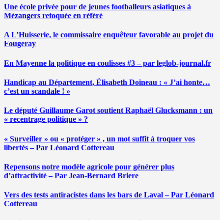
Une école privée pour de jeunes footballeurs asiatiques à
Mézangers retoquée en référé
A L’Huisserie, le commissaire enquêteur favorable au projet du
Fougeray
En Mayenne la politique en coulisses #3 – par leglob-journal.fr
Handicap au Département, Élisabeth Doineau : « J’ai honte…
c’est un scandale ! »
Le député Guillaume Garot soutient Raphaël Glucksmann : un
« recentrage politique » ?
« Surveiller » ou « protéger » , un mot suffit à troquer vos
libertés – Par Léonard Cottereau
Repensons notre modèle agricole pour générer plus
d’attractivité – Par Jean-Bernard Briere
Vers des tests antiracistes dans les bars de Laval – Par Léonard
Cottereau