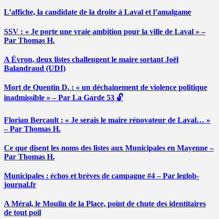
L’affiche, la candidate de la droite à Laval et l’amalgame
SSV : « Je porte une vraie ambition pour la ville de Laval » –
Par Thomas H.
A Évron, deux listes challengent le maire sortant Joël
Balandraud (UDI)
Mort de Quentin D. : « un déchainement de violence politique
inadmissible » – Par La Garde 53 🔓
Florian Bercault : « Je serais le maire rénovateur de Laval… »
– Par Thomas H.
Ce que disent les noms des listes aux Municipales en Mayenne –
Par Thomas H.
Municipales : échos et brèves de campagne #4 – Par leglob-
journal.fr
A Méral, le Moulin de la Place, point de chute des identitaires
de tout poil