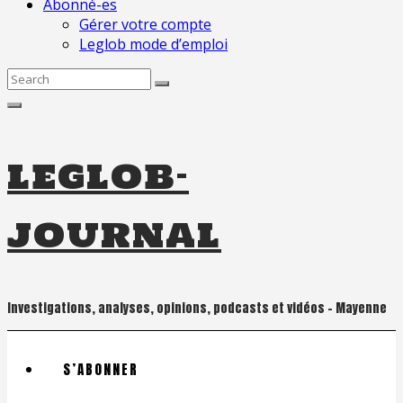
Abonné-es
Gérer votre compte
Leglob mode d’emploi
Search
for:
leglob-
journal
Investigations, analyses, opinions, podcasts et vidéos – Mayenne
S’ABONNER