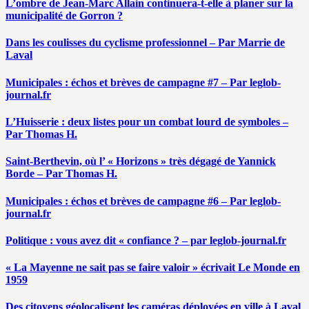
L’ombre de Jean-Marc Allain continuera-t-elle à planer sur la
municipalité de Gorron ?
Dans les coulisses du cyclisme professionnel – Par Marrie de
Laval
Municipales : échos et brèves de campagne #7 – Par leglob-
journal.fr
L’Huisserie : deux listes pour un combat lourd de symboles –
Par Thomas H.
Saint-Berthevin, où l’ « Horizons » très dégagé de Yannick
Borde – Par Thomas H.
Municipales : échos et brèves de campagne #6 – Par leglob-
journal.fr
Politique : vous avez dit « confiance ? – par leglob-journal.fr
« La Mayenne ne sait pas se faire valoir » écrivait Le Monde en
1959
Des citoyens géolocalisent les caméras déployées en ville à Laval