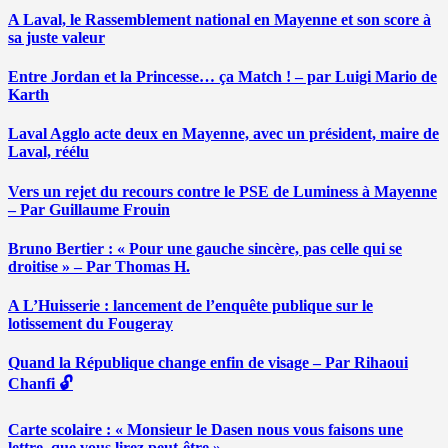
A Laval, le Rassemblement national en Mayenne et son score à
sa juste valeur
Entre Jordan et la Princesse… ça Match ! – par Luigi Mario de
Karth
Laval Agglo acte deux en Mayenne, avec un président, maire de
Laval, réélu
Vers un rejet du recours contre le PSE de Luminess à Mayenne
– Par Guillaume Frouin
Bruno Bertier : « Pour une gauche sincère, pas celle qui se
droitise » – Par Thomas H.
A L’Huisserie : lancement de l’enquête publique sur le
lotissement du Fougeray
Quand la République change enfin de visage – Par Rihaoui
Chanfi 🔓
Carte scolaire : « Monsieur le Dasen nous vous faisons une
lettre, que vous lirez peut-être » …