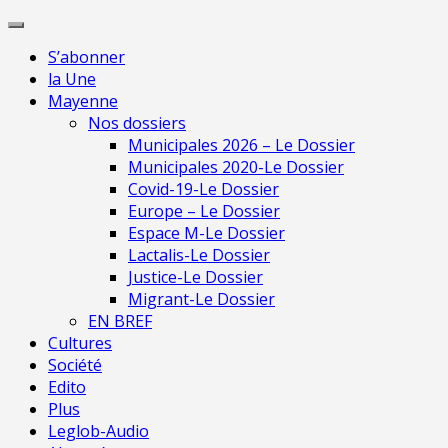
Skip
Pour une presse
to
indépendante en
Je m'abonne
S’abonner
content
Mayenne
la Une
Mayenne
Nos dossiers
Municipales 2026 – Le Dossier
Municipales 2020-Le Dossier
Covid-19-Le Dossier
Europe – Le Dossier
Espace M-Le Dossier
Lactalis-Le Dossier
Justice-Le Dossier
Migrant-Le Dossier
EN BREF
Cultures
Société
Edito
Plus
Leglob-Audio