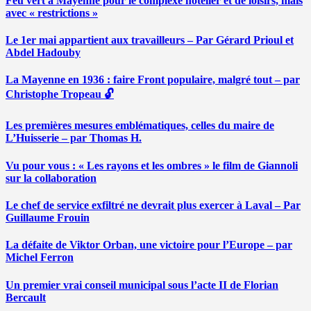
Feu vert à Mayenne pour le complexe hôtelier et de loisirs, mais
avec « restrictions »
Le 1er mai appartient aux travailleurs – Par Gérard Prioul et
Abdel Hadouby
La Mayenne en 1936 : faire Front populaire, malgré tout – par
Christophe Tropeau 🔓
Les premières mesures emblématiques, celles du maire de
L’Huisserie – par Thomas H.
Vu pour vous : « Les rayons et les ombres » le film de Giannoli
sur la collaboration
Le chef de service exfiltré ne devrait plus exercer à Laval – Par
Guillaume Frouin
La défaite de Viktor Orban, une victoire pour l’Europe – par
Michel Ferron
Un premier vrai conseil municipal sous l’acte II de Florian
Bercault