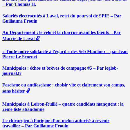
– Par Thomas H.
Salariés électrocutés à Laval, rejet du pourvoi de SPIE – Par
Guillaume Frouin
Au Département : le vélo et la charrue avant les bœufs – Par
Marrie de Laval 🔓
« Toute notre solidarité à l’égard » des Seb Moulinex – par Jean
Pierre Le Scornet
Municipales : échos et brèves de campagne #5 – Par leglob-
journal.fr
Fascisme ou antifascisme : choisir vite et clairement son camps,
sans hésiter 🔓
Municipales à Loiron-Ruillé – quatre candidats manquent : la
2eme liste abandonne
Le chirurgien à l’origine d’un metoo autorisé à revenir
travailler – Par Guillaume Frouin