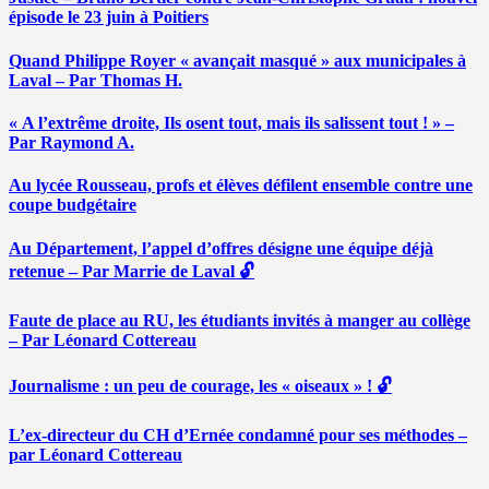
épisode le 23 juin à Poitiers
Quand Philippe Royer « avançait masqué » aux municipales à
Laval – Par Thomas H.
« A l’extrême droite, Ils osent tout, mais ils salissent tout ! » –
Par Raymond A.
Au lycée Rousseau, profs et élèves défilent ensemble contre une
coupe budgétaire
Au Département, l’appel d’offres désigne une équipe déjà
retenue – Par Marrie de Laval 🔓
Faute de place au RU, les étudiants invités à manger au collège
– Par Léonard Cottereau
Journalisme : un peu de courage, les « oiseaux » ! 🔓
L’ex-directeur du CH d’Ernée condamné pour ses méthodes –
par Léonard Cottereau