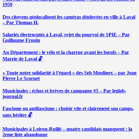
1959
Des citoyens géolocalisent les caméras déployées en ville à Laval
– Par Thomas H.
Salariés électrocutés à Laval, rejet du pourvoi de SPIE – Par
Guillaume Frouin
Au Département : le vélo et la charrue avant les bœufs – Par
Marrie de Laval 🔓
« Toute notre solidarité à l’égard » des Seb Moulinex – par Jean
Pierre Le Scornet
Municipales : échos et brèves de campagne #5 – Par leglob-
journal.fr
Fascisme ou antifascisme : choisir vite et clairement son camps,
sans hésiter 🔓
Municipales à Loiron-Ruillé – quatre candidats manquent : la
2eme liste abandonne