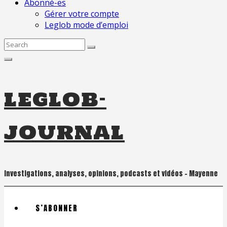
Abonné-es
Gérer votre compte
Leglob mode d’emploi
Search
for:
leglob-
journal
Investigations, analyses, opinions, podcasts et vidéos – Mayenne
S’ABONNER