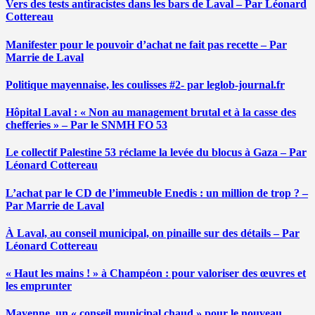
Vers des tests antiracistes dans les bars de Laval – Par Léonard
Cottereau
Manifester pour le pouvoir d’achat ne fait pas recette – Par
Marrie de Laval
Politique mayennaise, les coulisses #2- par leglob-journal.fr
Hôpital Laval : « Non au management brutal et à la casse des
chefferies » – Par le SNMH FO 53
Le collectif Palestine 53 réclame la levée du blocus à Gaza – Par
Léonard Cottereau
L’achat par le CD de l’immeuble Enedis : un million de trop ? –
Par Marrie de Laval
À Laval, au conseil municipal, on pinaille sur des détails – Par
Léonard Cottereau
« Haut les mains ! » à Champéon : pour valoriser des œuvres et
les emprunter
Mayenne, un « conseil municipal chaud » pour le nouveau