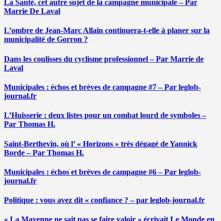
La Santé, cet autre sujet de la campagne municipale – Par
Marrie De Laval
L’ombre de Jean-Marc Allain continuera-t-elle à planer sur la
municipalité de Gorron ?
Dans les coulisses du cyclisme professionnel – Par Marrie de
Laval
Municipales : échos et brèves de campagne #7 – Par leglob-
journal.fr
L’Huisserie : deux listes pour un combat lourd de symboles –
Par Thomas H.
Saint-Berthevin, où l’ « Horizons » très dégagé de Yannick
Borde – Par Thomas H.
Municipales : échos et brèves de campagne #6 – Par leglob-
journal.fr
Politique : vous avez dit « confiance ? – par leglob-journal.fr
« La Mayenne ne sait pas se faire valoir » écrivait Le Monde en