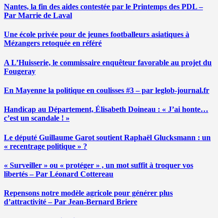
Nantes, la fin des aides contestée par le Printemps des PDL –
Par Marrie de Laval
Une école privée pour de jeunes footballeurs asiatiques à
Mézangers retoquée en référé
A L’Huisserie, le commissaire enquêteur favorable au projet du
Fougeray
En Mayenne la politique en coulisses #3 – par leglob-journal.fr
Handicap au Département, Élisabeth Doineau : « J’ai honte…
c’est un scandale ! »
Le député Guillaume Garot soutient Raphaël Glucksmann : un
« recentrage politique » ?
« Surveiller » ou « protéger » , un mot suffit à troquer vos
libertés – Par Léonard Cottereau
Repensons notre modèle agricole pour générer plus
d’attractivité – Par Jean-Bernard Briere