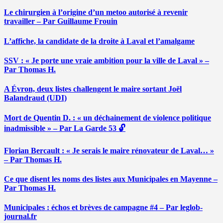
Le chirurgien à l’origine d’un metoo autorisé à revenir
travailler – Par Guillaume Frouin
L’affiche, la candidate de la droite à Laval et l’amalgame
SSV : « Je porte une vraie ambition pour la ville de Laval » –
Par Thomas H.
A Évron, deux listes challengent le maire sortant Joël
Balandraud (UDI)
Mort de Quentin D. : « un déchainement de violence politique
inadmissible » – Par La Garde 53 🔓
Florian Bercault : « Je serais le maire rénovateur de Laval… »
– Par Thomas H.
Ce que disent les noms des listes aux Municipales en Mayenne –
Par Thomas H.
Municipales : échos et brèves de campagne #4 – Par leglob-
journal.fr