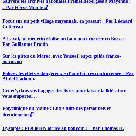
Sauvons les archives nationales Freinet hébergées à Mayenne !
– Par Hervé Moullé 🔓
Focus sur un petit village mayennais, en passant – Par Léonard
Cottereau
A Laval, un médecin réalise un faux pour exercer en Suisse –
Par Guillaume Frouin
Sur les pistes du Maroc, avec Youssef, super guide franco-
marocain
Police : les effets « dangereux » d’une loi très controversée – Par
Abdel Hadoudy
Cet été, dans vos bagages des livres pour laisser la littérature
vous emporter…
Polyclinique du Maine : Entre fuite des personnels et
licenciements🔓
Dystopie : Et si le RN arrive au pouvoir ? – Par Thomas H.