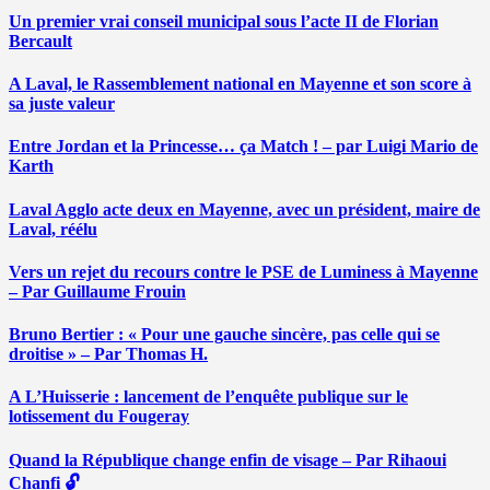
Un premier vrai conseil municipal sous l’acte II de Florian
Bercault
A Laval, le Rassemblement national en Mayenne et son score à
sa juste valeur
Entre Jordan et la Princesse… ça Match ! – par Luigi Mario de
Karth
Laval Agglo acte deux en Mayenne, avec un président, maire de
Laval, réélu
Vers un rejet du recours contre le PSE de Luminess à Mayenne
– Par Guillaume Frouin
Bruno Bertier : « Pour une gauche sincère, pas celle qui se
droitise » – Par Thomas H.
A L’Huisserie : lancement de l’enquête publique sur le
lotissement du Fougeray
Quand la République change enfin de visage – Par Rihaoui
Chanfi 🔓