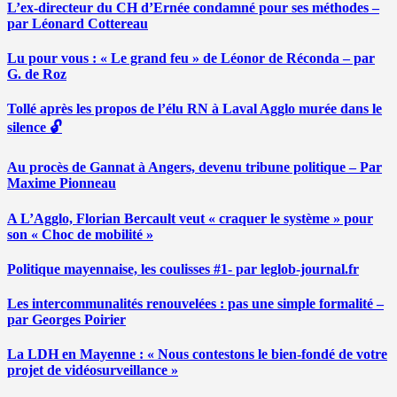
L’ex-directeur du CH d’Ernée condamné pour ses méthodes –
par Léonard Cottereau
Lu pour vous : « Le grand feu » de Léonor de Réconda – par
G. de Roz
Tollé après les propos de l’élu RN à Laval Agglo murée dans le
silence 🔓
Au procès de Gannat à Angers, devenu tribune politique – Par
Maxime Pionneau
A L’Agglo, Florian Bercault veut « craquer le système » pour
son « Choc de mobilité »
Politique mayennaise, les coulisses #1- par leglob-journal.fr
Les intercommunalités renouvelées : pas une simple formalité –
par Georges Poirier
La LDH en Mayenne : « Nous contestons le bien-fondé de votre
projet de vidéosurveillance »