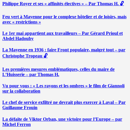
Philippe Royer et ses « affinités électives » – Par Thomas H. 🔓
Feu vert à Mayenne pour le complexe hôtelier et de loisirs, mais
avec « restrictions »
Le 1er mai appartient aux travailleurs – Par Gérard Prioul et
Abdel Hadouby
La Mayenne en 1936 : faire Front populaire, malgré tout – par
Christophe Tropeau 🔓
Les premières mesures emblématiques, celles du maire de
L’Huisserie – par Thomas H.
Vu pour vous : « Les rayons et les ombres » le film de Giannoli
sur la collaboration
Le chef de service exfiltré ne devrait plus exercer à Laval – Par
Guillaume Frouin
La défaite de Viktor Orban, une victoire pour l’Europe – par
Michel Ferron