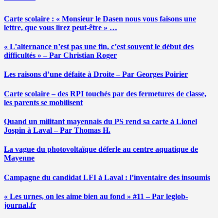
Carte scolaire : « Monsieur le Dasen nous vous faisons une
lettre, que vous lirez peut-être » …
« L’alternance n’est pas une fin, c’est souvent le début des
difficultés » – Par Christian Roger
Les raisons d’une défaite à Droite – Par Georges Poirier
Carte scolaire – des RPI touchés par des fermetures de classe,
les parents se mobilisent
Quand un militant mayennais du PS rend sa carte à Lionel
Jospin à Laval – Par Thomas H.
La vague du photovoltaïque déferle au centre aquatique de
Mayenne
Campagne du candidat LFI à Laval : l’inventaire des insoumis
« Les urnes, on les aime bien au fond » #11 – Par leglob-
journal.fr