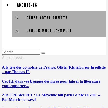
ABONNÉ-ES
GÉRER VOTRE COMPTE
LEGLOB MODE D’EMPLOI
Search
for:
A lire aussi ::
A la tête des pompiers de France, Olivier Richefou sur la sellette
– par Thomas H.
Cet été, dans vos bagages des livres pour laisser la littérature
vous emporter…
A la CRC des PDL : La Mayenne fait parler d’elle en 2025 –
Par Marrie de Laval