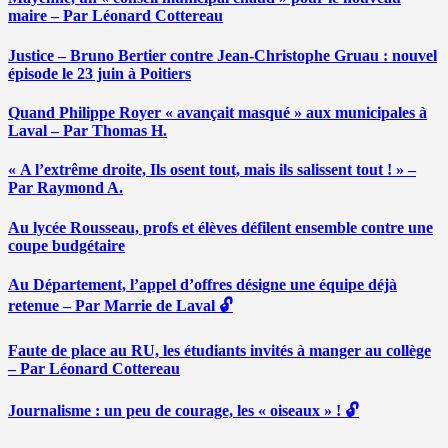
maire – Par Léonard Cottereau
Justice – Bruno Bertier contre Jean-Christophe Gruau : nouvel
épisode le 23 juin à Poitiers
Quand Philippe Royer « avançait masqué » aux municipales à
Laval – Par Thomas H.
« A l’extrême droite, Ils osent tout, mais ils salissent tout ! » –
Par Raymond A.
Au lycée Rousseau, profs et élèves défilent ensemble contre une
coupe budgétaire
Au Département, l’appel d’offres désigne une équipe déjà
retenue – Par Marrie de Laval 🔓
Faute de place au RU, les étudiants invités à manger au collège
– Par Léonard Cottereau
Journalisme : un peu de courage, les « oiseaux » ! 🔓