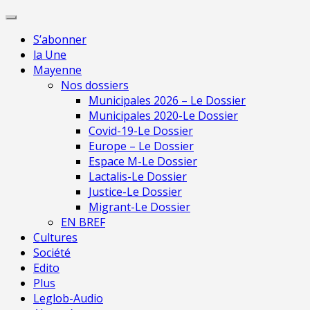
Skip
Pour une presse indépendante en M
to
S’abonner
content
la Une
Mayenne
Nos dossiers
Municipales 2026 – Le Dossier
Municipales 2020-Le Dossier
Covid-19-Le Dossier
Europe – Le Dossier
Espace M-Le Dossier
Lactalis-Le Dossier
Justice-Le Dossier
Migrant-Le Dossier
EN BREF
Cultures
Société
Edito
Plus
Leglob-Audio