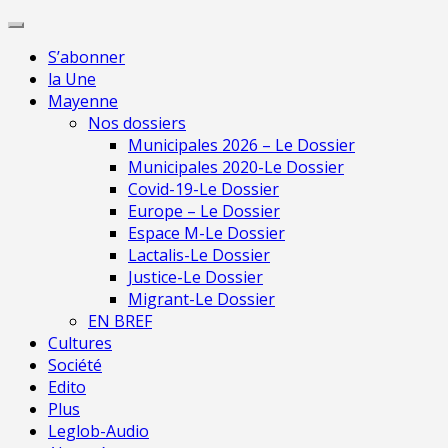
Skip
Pour une presse
to
indépendante en
Je m'abonne
S’abonner
content
Mayenne
la Une
Mayenne
Nos dossiers
Municipales 2026 – Le Dossier
Municipales 2020-Le Dossier
Covid-19-Le Dossier
Europe – Le Dossier
Espace M-Le Dossier
Lactalis-Le Dossier
Justice-Le Dossier
Migrant-Le Dossier
EN BREF
Cultures
Société
Edito
Plus
Leglob-Audio