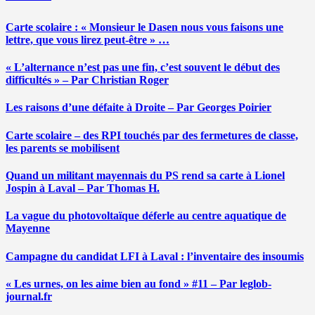
Carte scolaire : « Monsieur le Dasen nous vous faisons une
lettre, que vous lirez peut-être » …
« L’alternance n’est pas une fin, c’est souvent le début des
difficultés » – Par Christian Roger
Les raisons d’une défaite à Droite – Par Georges Poirier
Carte scolaire – des RPI touchés par des fermetures de classe,
les parents se mobilisent
Quand un militant mayennais du PS rend sa carte à Lionel
Jospin à Laval – Par Thomas H.
La vague du photovoltaïque déferle au centre aquatique de
Mayenne
Campagne du candidat LFI à Laval : l’inventaire des insoumis
« Les urnes, on les aime bien au fond » #11 – Par leglob-
journal.fr