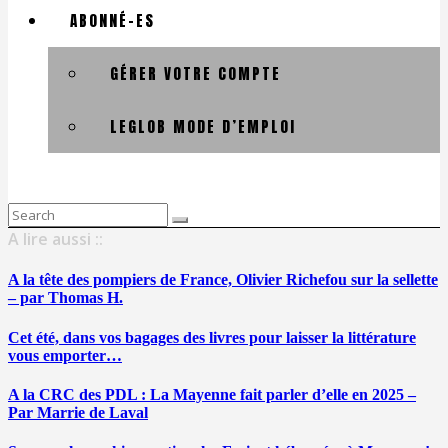
ABONNÉ-ES
GÉRER VOTRE COMPTE
LEGLOB MODE D’EMPLOI
Search
for:
A lire aussi ::
A la tête des pompiers de France, Olivier Richefou sur la sellette
– par Thomas H.
Cet été, dans vos bagages des livres pour laisser la littérature
vous emporter…
A la CRC des PDL : La Mayenne fait parler d’elle en 2025 –
Par Marrie de Laval