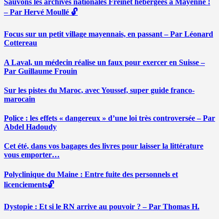
Sauvons les archives nationales Freinet hébergées à Mayenne !
– Par Hervé Moullé 🔓
Focus sur un petit village mayennais, en passant – Par Léonard
Cottereau
A Laval, un médecin réalise un faux pour exercer en Suisse –
Par Guillaume Frouin
Sur les pistes du Maroc, avec Youssef, super guide franco-
marocain
Police : les effets « dangereux » d’une loi très controversée – Par
Abdel Hadoudy
Cet été, dans vos bagages des livres pour laisser la littérature
vous emporter…
Polyclinique du Maine : Entre fuite des personnels et
licenciements🔓
Dystopie : Et si le RN arrive au pouvoir ? – Par Thomas H.