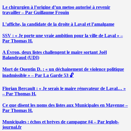
Le chirurgien à l’origine d’un metoo autorisé à revenir
travailler – Par Guillaume Frouin
L’affiche, la candidate de la droite à Laval et l’amalgame
SSV : « Je porte une vraie ambition pour la ville de Laval » –
Par Thomas H.
A Évron, deux listes challengent le maire sortant Joël
Balandraud (UDI)
Mort de Quentin D. : « un déchainement de violence politique
inadmissible » – Par La Garde 53 🔓
Florian Bercault : « Je serais le maire rénovateur de Laval… »
– Par Thomas H.
Ce que disent les noms des listes aux Municipales en Mayenne –
Par Thomas H.
Municipales : échos et brèves de campagne #4 – Par leglob-
journal.fr