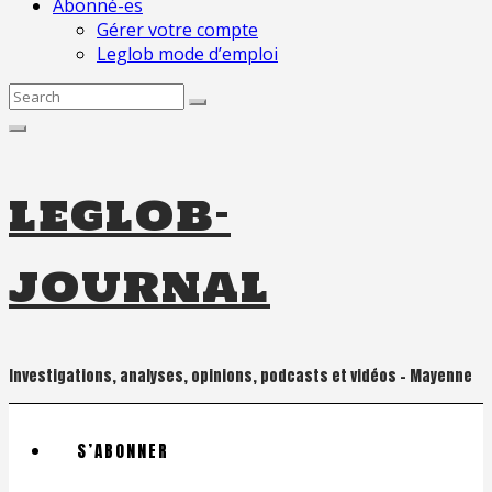
Abonné-es
Gérer votre compte
Leglob mode d’emploi
Search
for:
leglob-
journal
Investigations, analyses, opinions, podcasts et vidéos – Mayenne
S’ABONNER