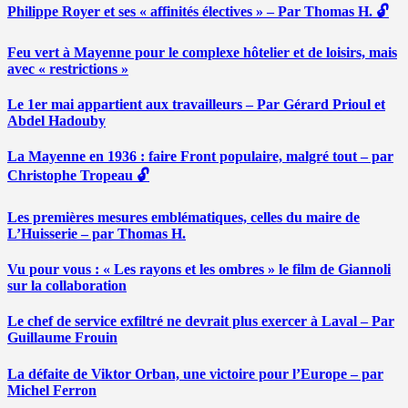
Philippe Royer et ses « affinités électives » – Par Thomas H. 🔓
Feu vert à Mayenne pour le complexe hôtelier et de loisirs, mais
avec « restrictions »
Le 1er mai appartient aux travailleurs – Par Gérard Prioul et
Abdel Hadouby
La Mayenne en 1936 : faire Front populaire, malgré tout – par
Christophe Tropeau 🔓
Les premières mesures emblématiques, celles du maire de
L’Huisserie – par Thomas H.
Vu pour vous : « Les rayons et les ombres » le film de Giannoli
sur la collaboration
Le chef de service exfiltré ne devrait plus exercer à Laval – Par
Guillaume Frouin
La défaite de Viktor Orban, une victoire pour l’Europe – par
Michel Ferron