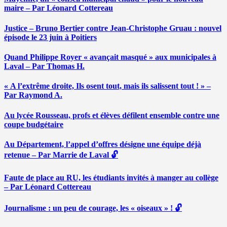
maire – Par Léonard Cottereau
Justice – Bruno Bertier contre Jean-Christophe Gruau : nouvel
épisode le 23 juin à Poitiers
Quand Philippe Royer « avançait masqué » aux municipales à
Laval – Par Thomas H.
« A l’extrême droite, Ils osent tout, mais ils salissent tout ! » –
Par Raymond A.
Au lycée Rousseau, profs et élèves défilent ensemble contre une
coupe budgétaire
Au Département, l’appel d’offres désigne une équipe déjà
retenue – Par Marrie de Laval 🔓
Faute de place au RU, les étudiants invités à manger au collège
– Par Léonard Cottereau
Journalisme : un peu de courage, les « oiseaux » ! 🔓