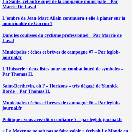
La Santé, cet autre sujet de la campagne municipale – Par
Marrie De Laval
L’ombre de Jean-Marc Allain continuera-t-elle à planer sur la
municipalité de Gorron ?
Dans les coulisses du cyclisme professionnel – Par Marrie de
Laval
Municipales : échos et brèves de campagne #7 – Par leglob-
journal.fr
L’Huisserie : deux listes pour un combat lourd de symboles –
Par Thomas H.
Saint-Berthevin, où l’ « Horizons » très dégagé de Yannick
Borde – Par Thomas H.
Municipales : échos et brèves de campagne #6 – Par leglob-
journal.fr
Politique : vous avez dit « confiance ? – par leglob-journal.fr
« La Mayenne ne sait pas se faire valoir » écrivait Le Monde en