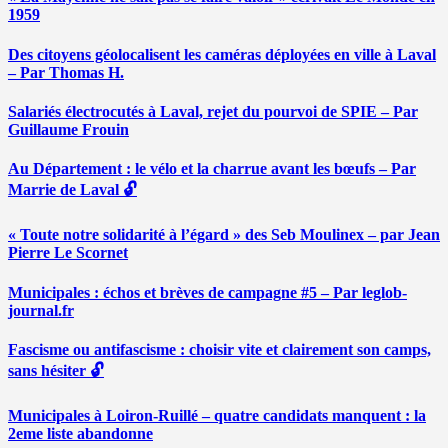
1959
Des citoyens géolocalisent les caméras déployées en ville à Laval
– Par Thomas H.
Salariés électrocutés à Laval, rejet du pourvoi de SPIE – Par
Guillaume Frouin
Au Département : le vélo et la charrue avant les bœufs – Par
Marrie de Laval 🔓
« Toute notre solidarité à l’égard » des Seb Moulinex – par Jean
Pierre Le Scornet
Municipales : échos et brèves de campagne #5 – Par leglob-
journal.fr
Fascisme ou antifascisme : choisir vite et clairement son camps,
sans hésiter 🔓
Municipales à Loiron-Ruillé – quatre candidats manquent : la
2eme liste abandonne