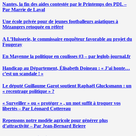
Nantes, la fin des aides contestée par le Printemps des PDL –
Par Marrie de Laval
Une école privée pour de jeunes footballeurs asiatiques à
Mézangers retoquée en référé
A L’Huisserie, le commissaire enquêteur favorable au projet du
Fougeray
En Mayenne la politique en coulisses #3 – par leglob-journal.fr
Handicap au Département, Élisabeth Doineau : « J’ai honte…
c’est un scandale ! »
Le député Guillaume Garot soutient Raphaël Glucksmann : un
« recentrage politique » ?
« Surveiller » ou « protéger » , un mot suffit à troquer vos
libertés – Par Léonard Cottereau
Repensons notre modèle agricole pour générer plus
d’attractivité – Par Jean-Bernard Briere