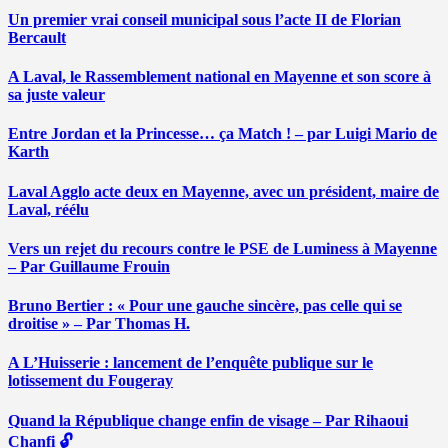
Un premier vrai conseil municipal sous l’acte II de Florian
Bercault
A Laval, le Rassemblement national en Mayenne et son score à
sa juste valeur
Entre Jordan et la Princesse… ça Match ! – par Luigi Mario de
Karth
Laval Agglo acte deux en Mayenne, avec un président, maire de
Laval, réélu
Vers un rejet du recours contre le PSE de Luminess à Mayenne
– Par Guillaume Frouin
Bruno Bertier : « Pour une gauche sincère, pas celle qui se
droitise » – Par Thomas H.
A L’Huisserie : lancement de l’enquête publique sur le
lotissement du Fougeray
Quand la République change enfin de visage – Par Rihaoui
Chanfi 🔓