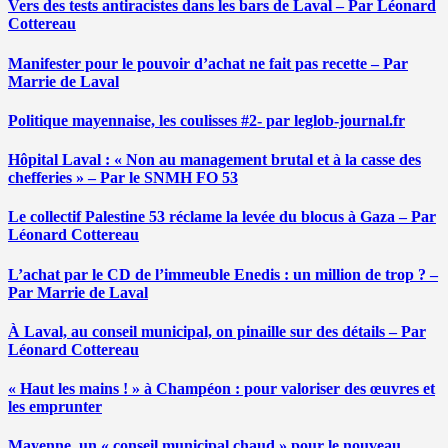
Vers des tests antiracistes dans les bars de Laval – Par Léonard
Cottereau
Manifester pour le pouvoir d’achat ne fait pas recette – Par
Marrie de Laval
Politique mayennaise, les coulisses #2- par leglob-journal.fr
Hôpital Laval : « Non au management brutal et à la casse des
chefferies » – Par le SNMH FO 53
Le collectif Palestine 53 réclame la levée du blocus à Gaza – Par
Léonard Cottereau
L’achat par le CD de l’immeuble Enedis : un million de trop ? –
Par Marrie de Laval
À Laval, au conseil municipal, on pinaille sur des détails – Par
Léonard Cottereau
« Haut les mains ! » à Champéon : pour valoriser des œuvres et
les emprunter
Mayenne, un « conseil municipal chaud » pour le nouveau