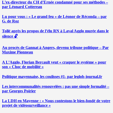
L’ex-directeur du CH d’Ernée condamné pour ses méthodes –
par Léonard Cottereau
Lu pour vous : « Le grand feu » de Léonor de Réconda – par
G. de Roz
Tollé après les propos de l’élu RN à Laval Agglo murée dans le
silence 🔓
Au procès de Gannat à Angers, devenu tribune politique – Par
Maxime Pionneau
A L’Agglo, Florian Bercault veut « craquer le système » pour
son « Choc de mobilité »
Politique mayennaise, les coulisses #1- par leglob-journal.fr
Les intercommunalités renouvelées : pas une simple formalité –
par Georges Poirier
La LDH en Mayenne : « Nous contestons le bien-fondé de votre
projet de vidéosurveillance »