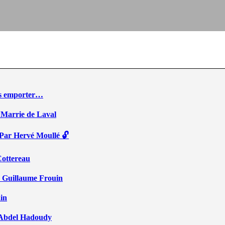
ous emporter…
 Marrie de Laval
 Par Hervé Moullé 🔓
Cottereau
r Guillaume Frouin
ain
ar Abdel Hadoudy