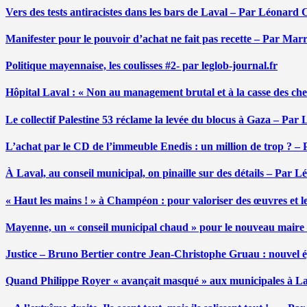
Vers des tests antiracistes dans les bars de Laval – Par Léonard 
Manifester pour le pouvoir d’achat ne fait pas recette – Par Mar
Politique mayennaise, les coulisses #2- par leglob-journal.fr
Hôpital Laval : « Non au management brutal et à la casse des ch
Le collectif Palestine 53 réclame la levée du blocus à Gaza – Pa
L’achat par le CD de l’immeuble Enedis : un million de trop ? –
À Laval, au conseil municipal, on pinaille sur des détails – Par 
« Haut les mains ! » à Champéon : pour valoriser des œuvres et 
Mayenne, un « conseil municipal chaud » pour le nouveau maire
Justice – Bruno Bertier contre Jean-Christophe Gruau : nouvel épi
Quand Philippe Royer « avançait masqué » aux municipales à L