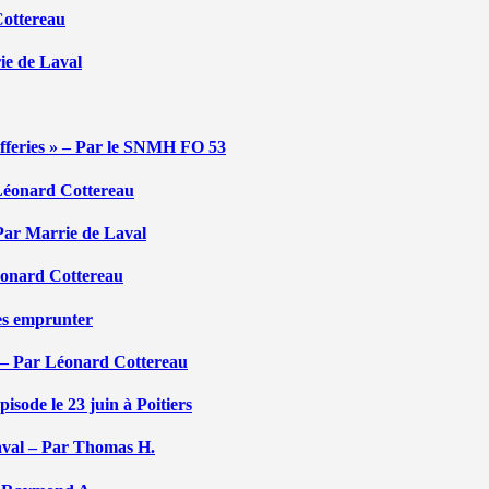
Cottereau
rie de Laval
efferies » – Par le SNMH FO 53
r Léonard Cottereau
 Par Marrie de Laval
Léonard Cottereau
les emprunter
 – Par Léonard Cottereau
sode le 23 juin à Poitiers
aval – Par Thomas H.