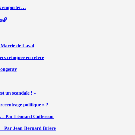
ous emporter…
ts🔓
r Marrie de Laval
ers retoquée en référé
 Fougeray
st un scandale ! »
ecentrage politique » ?
tés – Par Léonard Cottereau
é – Par Jean-Bernard Briere