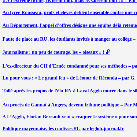
« A l’extrême droite, Ils osent tout, mais ils salissent tout ! » – 
Au lycée Rousseau, profs et élèves défilent ensemble contre une 
Au Département, l’appel d’offres désigne une équipe déjà retenu
Faute de place au RU, les étudiants invités à manger au collège
Journalisme : un peu de courage, les « oiseaux » ! 🔓
L’ex-directeur du CH d’Ernée condamné pour ses méthodes – p
Lu pour vous : « Le grand feu » de Léonor de Réconda – par G.
Tollé après les propos de l’élu RN à Laval Agglo murée dans le si
Au procès de Gannat à Angers, devenu tribune politique – Par
A L’Agglo, Florian Bercault veut « craquer le système » pour son
Politique mayennaise, les coulisses #1- par leglob-journal.fr