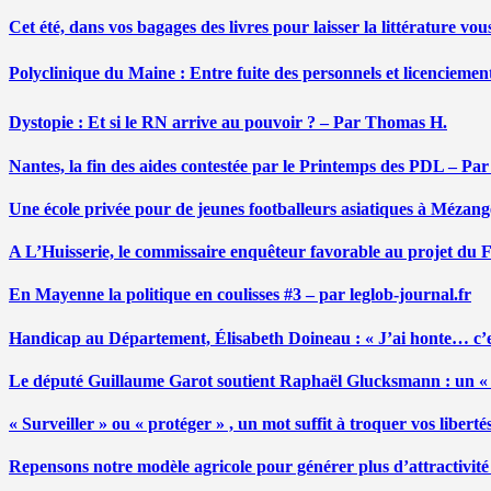
Cet été, dans vos bagages des livres pour laisser la littérature v
Polyclinique du Maine : Entre fuite des personnels et licenciemen
Dystopie : Et si le RN arrive au pouvoir ? – Par Thomas H.
Nantes, la fin des aides contestée par le Printemps des PDL – Pa
Une école privée pour de jeunes footballeurs asiatiques à Mézang
A L’Huisserie, le commissaire enquêteur favorable au projet du
En Mayenne la politique en coulisses #3 – par leglob-journal.fr
Handicap au Département, Élisabeth Doineau : « J’ai honte… c’e
Le député Guillaume Garot soutient Raphaël Glucksmann : un « r
« Surveiller » ou « protéger » , un mot suffit à troquer vos liber
Repensons notre modèle agricole pour générer plus d’attractivit