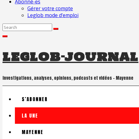
Abonné-es
Gérer votre compte
Leglob mode d’emploi
Search
for:
leglob-journal
Investigations, analyses, opinions, podcasts et vidéos – Mayenne
S’ABONNER
LA UNE
MAYENNE