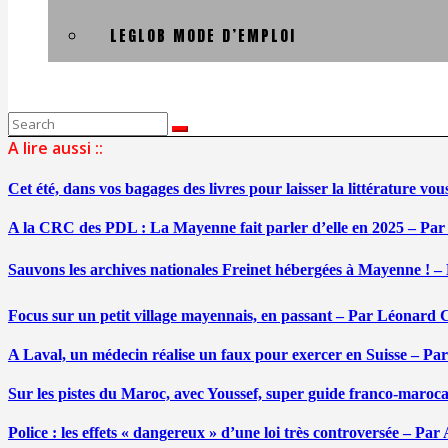
LEGLOB MODE D’EMPLOI
Search
for:
A lire aussi ::
Cet été, dans vos bagages des livres pour laisser la littérature v
A la CRC des PDL : La Mayenne fait parler d’elle en 2025 – Par
Sauvons les archives nationales Freinet hébergées à Mayenne ! –
Focus sur un petit village mayennais, en passant – Par Léonard 
A Laval, un médecin réalise un faux pour exercer en Suisse – Pa
Sur les pistes du Maroc, avec Youssef, super guide franco-maroc
Police : les effets « dangereux » d’une loi très controversée – P