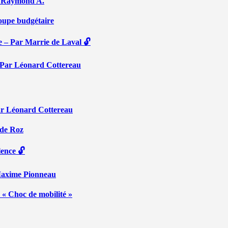
Par Raymond A.
coupe budgétaire
e – Par Marrie de Laval 🔓
 – Par Léonard Cottereau
ar Léonard Cottereau
 de Roz
lence 🔓
 Maxime Pionneau
 « Choc de mobilité »