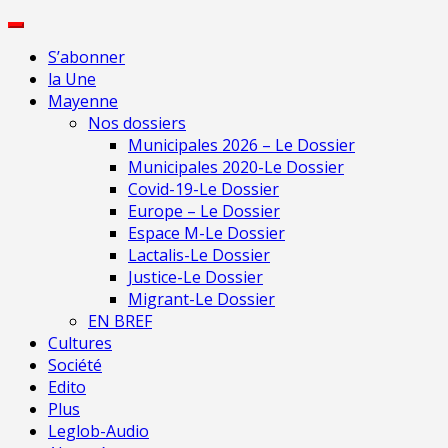
Skip
Pour 
to
S’abonner
content
la Une
Mayenne
Nos dossiers
Municipales 2026 – Le Dossier
Municipales 2020-Le Dossier
Covid-19-Le Dossier
Europe – Le Dossier
Espace M-Le Dossier
Lactalis-Le Dossier
Justice-Le Dossier
Migrant-Le Dossier
EN BREF
Cultures
Société
Edito
Plus
Leglob-Audio