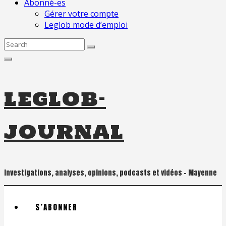
Abonné-es
Gérer votre compte
Leglob mode d’emploi
Search
for:
leglob-
journal
Investigations, analyses, opinions, podcasts et vidéos – Mayenne
S’ABONNER