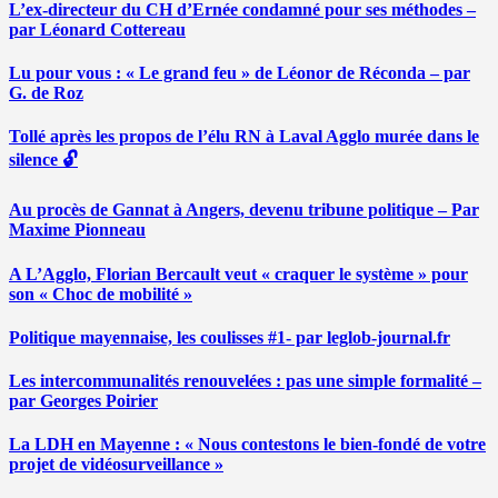
L’ex-directeur du CH d’Ernée condamné pour ses méthodes –
par Léonard Cottereau
Lu pour vous : « Le grand feu » de Léonor de Réconda – par
G. de Roz
Tollé après les propos de l’élu RN à Laval Agglo murée dans le
silence 🔓
Au procès de Gannat à Angers, devenu tribune politique – Par
Maxime Pionneau
A L’Agglo, Florian Bercault veut « craquer le système » pour
son « Choc de mobilité »
Politique mayennaise, les coulisses #1- par leglob-journal.fr
Les intercommunalités renouvelées : pas une simple formalité –
par Georges Poirier
La LDH en Mayenne : « Nous contestons le bien-fondé de votre
projet de vidéosurveillance »