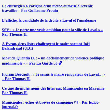
Le chirurgien à l’origine d’un metoo autorisé à revenir
travailler – Par Guillaume Frouin
L’affiche, la candidate de la droite à Laval et l’amalgame
SSV : « Je porte une vraie ambition pour la ville de Laval » –
Par Thomas H.
A Évron, deux listes challengent le maire sortant Joël
Balandraud (UDI)
Mort de Quentin D. : « un déchainement de violence politique
inadmissible » – Par La Garde 53 🔓
Florian Bercault : « Je serais le maire rénovateur de Laval… »
– Par Thomas H.
Ce que disent les noms des listes aux Municipales en Mayenne –
Par Thomas H.
Municipales : échos et brèves de campagne #4 – Par leglob-
journal.fr