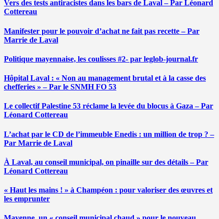
Vers des tests antiracistes dans les bars de Laval – Par Léonard
Cottereau
Manifester pour le pouvoir d’achat ne fait pas recette – Par
Marrie de Laval
Politique mayennaise, les coulisses #2- par leglob-journal.fr
Hôpital Laval : « Non au management brutal et à la casse des
chefferies » – Par le SNMH FO 53
Le collectif Palestine 53 réclame la levée du blocus à Gaza – Par
Léonard Cottereau
L’achat par le CD de l’immeuble Enedis : un million de trop ? –
Par Marrie de Laval
À Laval, au conseil municipal, on pinaille sur des détails – Par
Léonard Cottereau
« Haut les mains ! » à Champéon : pour valoriser des œuvres et
les emprunter
Mayenne, un « conseil municipal chaud » pour le nouveau