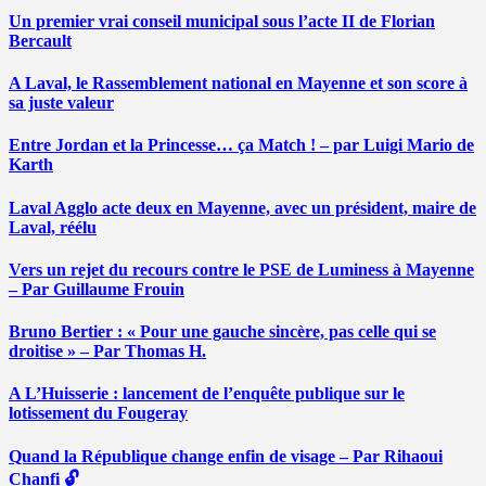
Un premier vrai conseil municipal sous l’acte II de Florian
Bercault
A Laval, le Rassemblement national en Mayenne et son score à
sa juste valeur
Entre Jordan et la Princesse… ça Match ! – par Luigi Mario de
Karth
Laval Agglo acte deux en Mayenne, avec un président, maire de
Laval, réélu
Vers un rejet du recours contre le PSE de Luminess à Mayenne
– Par Guillaume Frouin
Bruno Bertier : « Pour une gauche sincère, pas celle qui se
droitise » – Par Thomas H.
A L’Huisserie : lancement de l’enquête publique sur le
lotissement du Fougeray
Quand la République change enfin de visage – Par Rihaoui
Chanfi 🔓