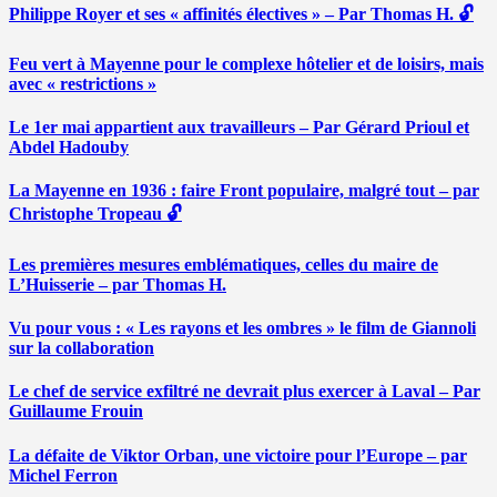
Philippe Royer et ses « affinités électives » – Par Thomas H. 🔓
Feu vert à Mayenne pour le complexe hôtelier et de loisirs, mais
avec « restrictions »
Le 1er mai appartient aux travailleurs – Par Gérard Prioul et
Abdel Hadouby
La Mayenne en 1936 : faire Front populaire, malgré tout – par
Christophe Tropeau 🔓
Les premières mesures emblématiques, celles du maire de
L’Huisserie – par Thomas H.
Vu pour vous : « Les rayons et les ombres » le film de Giannoli
sur la collaboration
Le chef de service exfiltré ne devrait plus exercer à Laval – Par
Guillaume Frouin
La défaite de Viktor Orban, une victoire pour l’Europe – par
Michel Ferron