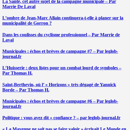
La Santé, cet autre sujet de la campagne municipale – Par
Marrie De Laval
L’ombre de Jean-Marc Allain continuera-t-elle à planer sur la
municipalité de Gorron ?
Dans les coulisses du cyclisme professionnel – Par Marrie de
Laval
Municipales : échos et brèves de campagne #7 – Par leglob-
journal.fr
L’Huisserie : deux listes pour un combat lourd de symboles –
Par Thomas H.
Saint-Berthevin, où l’ « Horizons » très dégagé de Yannick
Borde – Par Thomas H.
Municipales : échos et brèves de campagne #6 – Par leglob-
journal.fr
Politique : vous avez dit « confiance ? – par leglob-journal.fr
« La Mayenne ne sait pas se faire valoir » écrivait Le Monde en