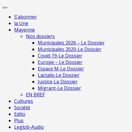
Skip
Pour une presse indépendante en
to
Mayenne
Je m'
S’abonner
content
la Une
Mayenne
Nos dossiers
Municipales 2026 – Le Dossier
Municipales 2020-Le Dossier
Covid-19-Le Dossier
Europe – Le Dossier
Espace M-Le Dossier
Lactalis-Le Dossier
Justice-Le Dossier
Migrant-Le Dossier
EN BREF
Cultures
Société
Edito
Plus
Leglob-Audio