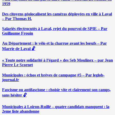
1959
Des citoyens géolocalisent les caméras déployées en ville à Laval
– Par Thomas H.
Salariés électrocutés à Laval, rejet du pourvoi de SPIE – Par
Guillaume Frouin
Au Département : le vélo et la charrue avant les bœufs – Par
Marrie de Laval 🔓
« Toute notre solidarité à l’égard » des Seb Moulinex – par Jean
Pierre Le Scornet
Municipales : échos et brèves de campagne #5 – Par leglob-
journal.fr
Fascisme ou antifascisme : choisir vite et clairement son camps,
sans hésiter 🔓
Municipales à Loiron-Ruillé – quatre candidats manquent : la
2eme liste abandonne