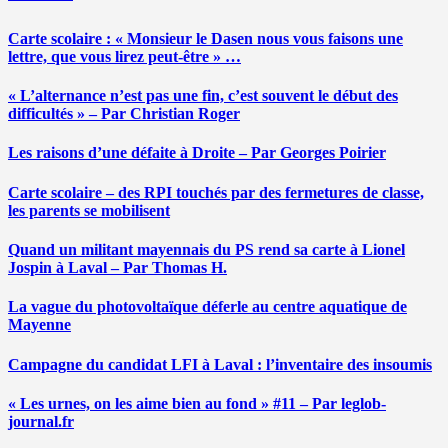
Carte scolaire : « Monsieur le Dasen nous vous faisons une
lettre, que vous lirez peut-être » …
« L’alternance n’est pas une fin, c’est souvent le début des
difficultés » – Par Christian Roger
Les raisons d’une défaite à Droite – Par Georges Poirier
Carte scolaire – des RPI touchés par des fermetures de classe,
les parents se mobilisent
Quand un militant mayennais du PS rend sa carte à Lionel
Jospin à Laval – Par Thomas H.
La vague du photovoltaïque déferle au centre aquatique de
Mayenne
Campagne du candidat LFI à Laval : l’inventaire des insoumis
« Les urnes, on les aime bien au fond » #11 – Par leglob-
journal.fr