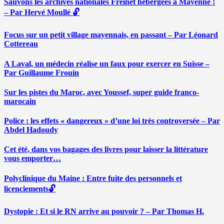
Sauvons les archives nationales Freinet hébergées à Mayenne !
– Par Hervé Moullé 🔓
Focus sur un petit village mayennais, en passant – Par Léonard
Cottereau
A Laval, un médecin réalise un faux pour exercer en Suisse –
Par Guillaume Frouin
Sur les pistes du Maroc, avec Youssef, super guide franco-
marocain
Police : les effets « dangereux » d’une loi très controversée – Par
Abdel Hadoudy
Cet été, dans vos bagages des livres pour laisser la littérature
vous emporter…
Polyclinique du Maine : Entre fuite des personnels et
licenciements🔓
Dystopie : Et si le RN arrive au pouvoir ? – Par Thomas H.