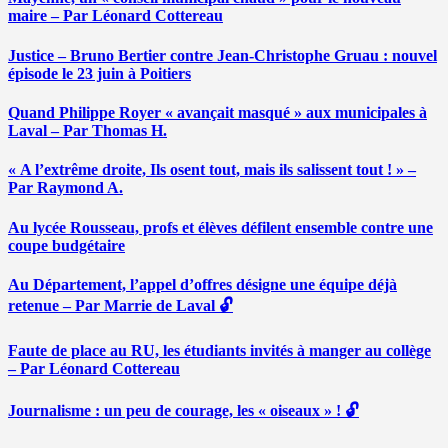
maire – Par Léonard Cottereau
Justice – Bruno Bertier contre Jean-Christophe Gruau : nouvel
épisode le 23 juin à Poitiers
Quand Philippe Royer « avançait masqué » aux municipales à
Laval – Par Thomas H.
« A l’extrême droite, Ils osent tout, mais ils salissent tout ! » –
Par Raymond A.
Au lycée Rousseau, profs et élèves défilent ensemble contre une
coupe budgétaire
Au Département, l’appel d’offres désigne une équipe déjà
retenue – Par Marrie de Laval 🔓
Faute de place au RU, les étudiants invités à manger au collège
– Par Léonard Cottereau
Journalisme : un peu de courage, les « oiseaux » ! 🔓