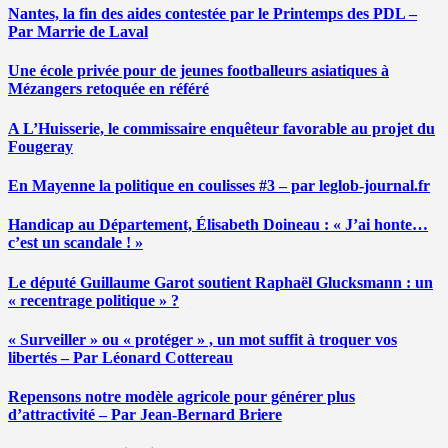
Nantes, la fin des aides contestée par le Printemps des PDL –
Par Marrie de Laval
Une école privée pour de jeunes footballeurs asiatiques à
Mézangers retoquée en référé
A L’Huisserie, le commissaire enquêteur favorable au projet du
Fougeray
En Mayenne la politique en coulisses #3 – par leglob-journal.fr
Handicap au Département, Élisabeth Doineau : « J’ai honte…
c’est un scandale ! »
Le député Guillaume Garot soutient Raphaël Glucksmann : un
« recentrage politique » ?
« Surveiller » ou « protéger » , un mot suffit à troquer vos
libertés – Par Léonard Cottereau
Repensons notre modèle agricole pour générer plus
d’attractivité – Par Jean-Bernard Briere