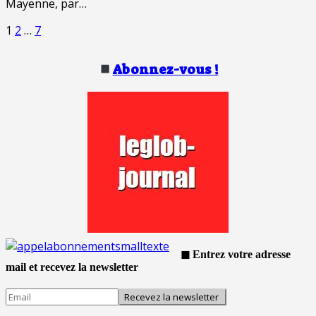
Mayenne, par…
Pagination
Page
Page
Page
1
2
…
7
des
publications
Abonnez-vous !
◼ Entrez votre adresse
mail et recevez la newsletter