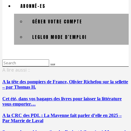
ABONNÉ-ES
GÉRER VOTRE COMPTE
LEGLOB MODE D’EMPLOI
Search
for:
A lire aussi ::
A la tête des pompiers de France, Olivier Richefou sur la sellette
– par Thomas H.
Cet été, dans vos bagages des livres pour laisser la littérature
vous emporter…
A la CRC des PDL : La Mayenne fait parler d’elle en 2025 –
Par Marrie de Laval