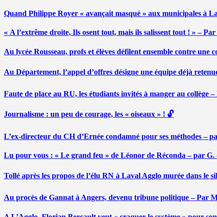
Quand Philippe Royer « avançait masqué » aux municipales à L
« A l’extrême droite, Ils osent tout, mais ils salissent tout ! » – 
Au lycée Rousseau, profs et élèves défilent ensemble contre une 
Au Département, l’appel d’offres désigne une équipe déjà retenu
Faute de place au RU, les étudiants invités à manger au collège
Journalisme : un peu de courage, les « oiseaux » ! 🔓
L’ex-directeur du CH d’Ernée condamné pour ses méthodes – p
Lu pour vous : « Le grand feu » de Léonor de Réconda – par G.
Tollé après les propos de l’élu RN à Laval Agglo murée dans le si
Au procès de Gannat à Angers, devenu tribune politique – Par
A L’Agglo, Florian Bercault veut « craquer le système » pour son