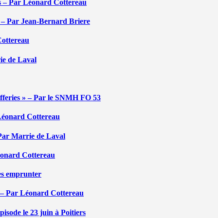
tés – Par Léonard Cottereau
é – Par Jean-Bernard Briere
Cottereau
rie de Laval
efferies » – Par le SNMH FO 53
r Léonard Cottereau
 Par Marrie de Laval
Léonard Cottereau
les emprunter
 – Par Léonard Cottereau
sode le 23 juin à Poitiers