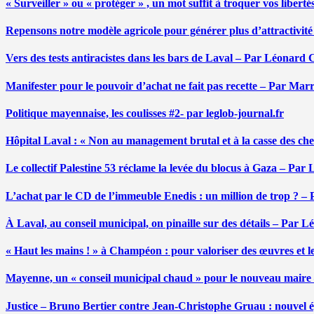
« Surveiller » ou « protéger » , un mot suffit à troquer vos liber
Repensons notre modèle agricole pour générer plus d’attractivit
Vers des tests antiracistes dans les bars de Laval – Par Léonard 
Manifester pour le pouvoir d’achat ne fait pas recette – Par Mar
Politique mayennaise, les coulisses #2- par leglob-journal.fr
Hôpital Laval : « Non au management brutal et à la casse des ch
Le collectif Palestine 53 réclame la levée du blocus à Gaza – Pa
L’achat par le CD de l’immeuble Enedis : un million de trop ? –
À Laval, au conseil municipal, on pinaille sur des détails – Par 
« Haut les mains ! » à Champéon : pour valoriser des œuvres et 
Mayenne, un « conseil municipal chaud » pour le nouveau maire
Justice – Bruno Bertier contre Jean-Christophe Gruau : nouvel épi