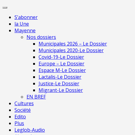
Skip
Pour 
to
S’abonner
content
la Une
Mayenne
Nos dossiers
Municipales 2026 – Le Dossier
Municipales 2020-Le Dossier
Covid-19-Le Dossier
Europe – Le Dossier
Espace M-Le Dossier
Lactalis-Le Dossier
Justice-Le Dossier
Migrant-Le Dossier
EN BREF
Cultures
Société
Edito
Plus
Leglob-Audio