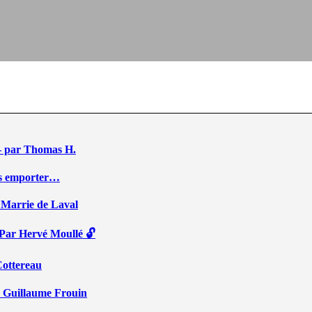
e – par Thomas H.
ous emporter…
 Marrie de Laval
 Par Hervé Moullé 🔓
Cottereau
r Guillaume Frouin