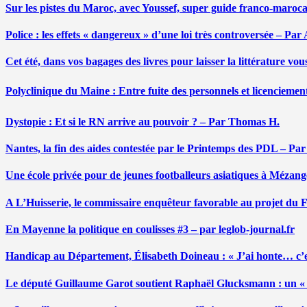
Sur les pistes du Maroc, avec Youssef, super guide franco-maroc
Police : les effets « dangereux » d’une loi très controversée – P
Cet été, dans vos bagages des livres pour laisser la littérature v
Polyclinique du Maine : Entre fuite des personnels et licenciemen
Dystopie : Et si le RN arrive au pouvoir ? – Par Thomas H.
Nantes, la fin des aides contestée par le Printemps des PDL – Pa
Une école privée pour de jeunes footballeurs asiatiques à Mézang
A L’Huisserie, le commissaire enquêteur favorable au projet du
En Mayenne la politique en coulisses #3 – par leglob-journal.fr
Handicap au Département, Élisabeth Doineau : « J’ai honte… c’e
Le député Guillaume Garot soutient Raphaël Glucksmann : un « r