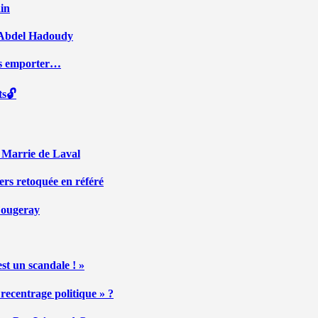
ain
ar Abdel Hadoudy
ous emporter…
ts🔓
r Marrie de Laval
ers retoquée en référé
 Fougeray
st un scandale ! »
ecentrage politique » ?