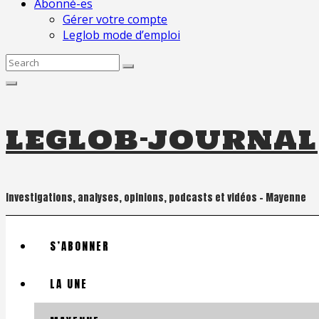
Abonné-es
Gérer votre compte
Leglob mode d’emploi
Search
for:
leglob-journal
Investigations, analyses, opinions, podcasts et vidéos – Mayenne
S’ABONNER
LA UNE