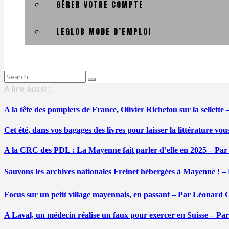
GÉRER VOTRE COMPTE
LEGLOB MODE D’EMPLOI
Search
for:
A lire aussi ::
A la tête des pompiers de France, Olivier Richefou sur la sellett
Cet été, dans vos bagages des livres pour laisser la littérature v
A la CRC des PDL : La Mayenne fait parler d’elle en 2025 – Par
Sauvons les archives nationales Freinet hébergées à Mayenne ! –
Focus sur un petit village mayennais, en passant – Par Léonard 
A Laval, un médecin réalise un faux pour exercer en Suisse – Pa