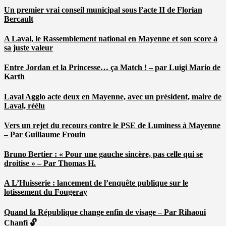
Un premier vrai conseil municipal sous l’acte II de Florian
Bercault
A Laval, le Rassemblement national en Mayenne et son score à
sa juste valeur
Entre Jordan et la Princesse… ça Match ! – par Luigi Mario de
Karth
Laval Agglo acte deux en Mayenne, avec un président, maire de
Laval, réélu
Vers un rejet du recours contre le PSE de Luminess à Mayenne
– Par Guillaume Frouin
Bruno Bertier : « Pour une gauche sincère, pas celle qui se
droitise » – Par Thomas H.
A L’Huisserie : lancement de l’enquête publique sur le
lotissement du Fougeray
Quand la République change enfin de visage – Par Rihaoui
Chanfi 🔓