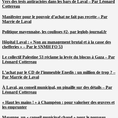
Vers des tests antiracistes dans les bars de Laval – Par Léonard
Cottereau
Manifester pour le pouvoir d’achat ne fait pas recette – Par
Marrie de Laval
Politique mayennaise, les coulisses #2- par leglob-journal.fr
Hôpital Laval : « Non au management brutal et à la casse des
chefferies » – Par le SNMH FO 53
Le collectif Palestine 53 réclame la levée du blocus à Gaza – Par
Léonard Cottereau
L’achat par le CD de l’immeuble Enedis : un million de trop ? –
Par Marrie de Laval
À Laval, au conseil municipal, on pinaille sur des détails – Par
Léonard Cottereau
« Haut les mains ! » à Champéon : pour valoriser des œuvres et
les emprunter
Mayenne, un « conseil municipal chaud » pour le nouveau