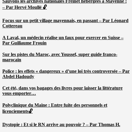
Sauvons les archives nationales Freinet hébergées à Mayenne !
– Par Hervé Moullé 🔓
Focus sur un petit village mayennais, en passant – Par Léonard
Cottereau
A Laval, un médecin réalise un faux pour exercer en Suisse –
Par Guillaume Frouin
Sur les pistes du Maroc, avec Youssef, super guide franco-
marocain
Police : les effets « dangereux » d’une loi très controversée – Par
Abdel Hadoudy
Cet été, dans vos bagages des livres pour laisser la littérature
vous emporter…
Polyclinique du Maine : Entre fuite des personnels et
licenciements🔓
Dystopie : Et si le RN arrive au pouvoir ? – Par Thomas H.