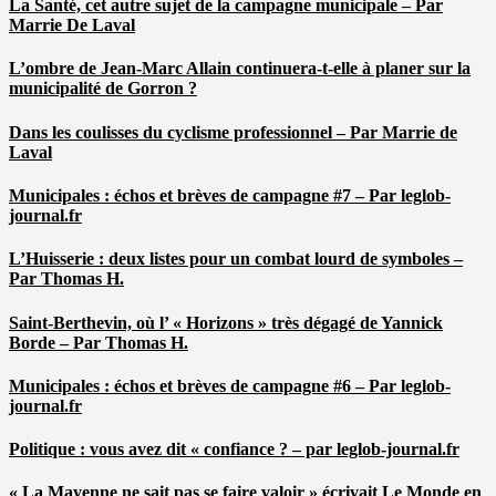
La Santé, cet autre sujet de la campagne municipale – Par
Marrie De Laval
L’ombre de Jean-Marc Allain continuera-t-elle à planer sur la
municipalité de Gorron ?
Dans les coulisses du cyclisme professionnel – Par Marrie de
Laval
Municipales : échos et brèves de campagne #7 – Par leglob-
journal.fr
L’Huisserie : deux listes pour un combat lourd de symboles –
Par Thomas H.
Saint-Berthevin, où l’ « Horizons » très dégagé de Yannick
Borde – Par Thomas H.
Municipales : échos et brèves de campagne #6 – Par leglob-
journal.fr
Politique : vous avez dit « confiance ? – par leglob-journal.fr
« La Mayenne ne sait pas se faire valoir » écrivait Le Monde en