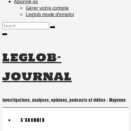
Abonné-es
Gérer votre compte
Leglob mode d’emploi
Search
for:
leglob-
journal
Investigations, analyses, opinions, podcasts et vidéos – Mayenne
S’ABONNER