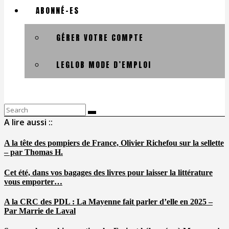
ABONNÉ-ES
GÉRER VOTRE COMPTE
LEGLOB MODE D’EMPLOI
Search
for:
A lire aussi ::
A la tête des pompiers de France, Olivier Richefou sur la sellette
– par Thomas H.
Cet été, dans vos bagages des livres pour laisser la littérature
vous emporter…
A la CRC des PDL : La Mayenne fait parler d’elle en 2025 –
Par Marrie de Laval