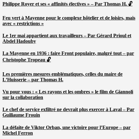
Philippe Royer et ses « affinités électives » – Par Thomas H. 🔓
Feu vert à Mayenne pour le complexe hôtelier et de loisirs, mais
avec « restrictions »
Le 1er mai appartient aux travailleurs – Par Gérard Prioul et
Abdel Hadouby
La Mayenne en 1936 : faire Front populaire, malgré tout – par
Christophe Tropeau 🔓
Les premières mesures emblématiques, celles du maire de
L’Huisserie – par Thomas H.
Vu pour vous : « Les rayons et les ombres » le film de Giannoli
sur la collaboration
Le chef de service exfiltré ne devrait plus exercer à Laval – Par
Guillaume Frouin
La défaite de Viktor Orban, une victoire pour l’Europe – par
Michel Ferron