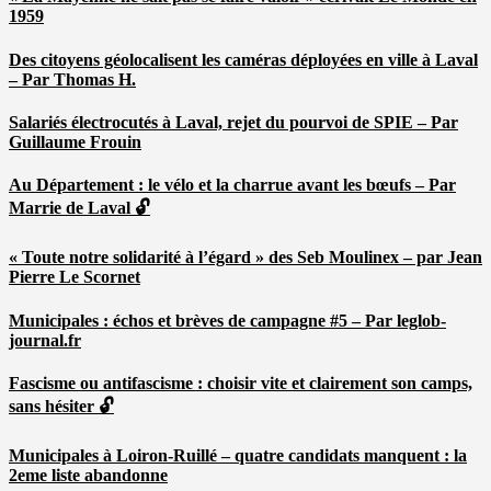
1959
Des citoyens géolocalisent les caméras déployées en ville à Laval
– Par Thomas H.
Salariés électrocutés à Laval, rejet du pourvoi de SPIE – Par
Guillaume Frouin
Au Département : le vélo et la charrue avant les bœufs – Par
Marrie de Laval 🔓
« Toute notre solidarité à l’égard » des Seb Moulinex – par Jean
Pierre Le Scornet
Municipales : échos et brèves de campagne #5 – Par leglob-
journal.fr
Fascisme ou antifascisme : choisir vite et clairement son camps,
sans hésiter 🔓
Municipales à Loiron-Ruillé – quatre candidats manquent : la
2eme liste abandonne