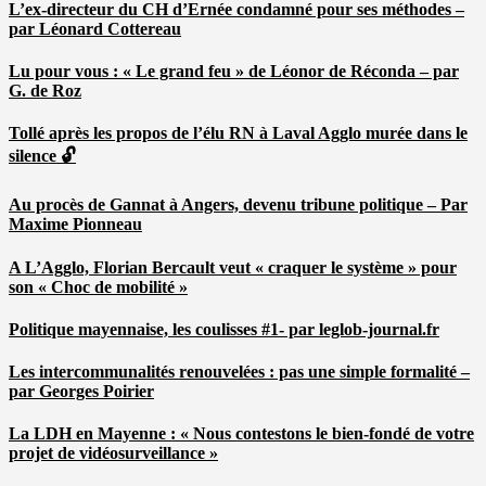
L’ex-directeur du CH d’Ernée condamné pour ses méthodes –
par Léonard Cottereau
Lu pour vous : « Le grand feu » de Léonor de Réconda – par
G. de Roz
Tollé après les propos de l’élu RN à Laval Agglo murée dans le
silence 🔓
Au procès de Gannat à Angers, devenu tribune politique – Par
Maxime Pionneau
A L’Agglo, Florian Bercault veut « craquer le système » pour
son « Choc de mobilité »
Politique mayennaise, les coulisses #1- par leglob-journal.fr
Les intercommunalités renouvelées : pas une simple formalité –
par Georges Poirier
La LDH en Mayenne : « Nous contestons le bien-fondé de votre
projet de vidéosurveillance »