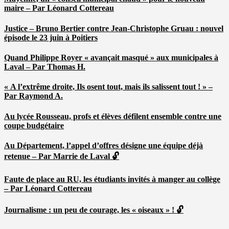
maire – Par Léonard Cottereau
Justice – Bruno Bertier contre Jean-Christophe Gruau : nouvel
épisode le 23 juin à Poitiers
Quand Philippe Royer « avançait masqué » aux municipales à
Laval – Par Thomas H.
« A l’extrême droite, Ils osent tout, mais ils salissent tout ! » –
Par Raymond A.
Au lycée Rousseau, profs et élèves défilent ensemble contre une
coupe budgétaire
Au Département, l’appel d’offres désigne une équipe déjà
retenue – Par Marrie de Laval 🔓
Faute de place au RU, les étudiants invités à manger au collège
– Par Léonard Cottereau
Journalisme : un peu de courage, les « oiseaux » ! 🔓