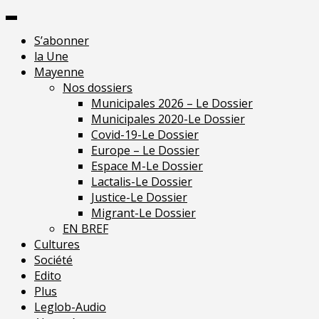
Skip
Pour une presse indépendante en Maye
to
S’abonner
content
la Une
Mayenne
Nos dossiers
Municipales 2026 – Le Dossier
Municipales 2020-Le Dossier
Covid-19-Le Dossier
Europe – Le Dossier
Espace M-Le Dossier
Lactalis-Le Dossier
Justice-Le Dossier
Migrant-Le Dossier
EN BREF
Cultures
Société
Edito
Plus
Leglob-Audio