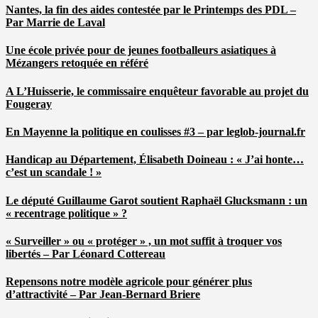
Nantes, la fin des aides contestée par le Printemps des PDL –
Par Marrie de Laval
Une école privée pour de jeunes footballeurs asiatiques à
Mézangers retoquée en référé
A L’Huisserie, le commissaire enquêteur favorable au projet du
Fougeray
En Mayenne la politique en coulisses #3 – par leglob-journal.fr
Handicap au Département, Élisabeth Doineau : « J’ai honte…
c’est un scandale ! »
Le député Guillaume Garot soutient Raphaël Glucksmann : un
« recentrage politique » ?
« Surveiller » ou « protéger » , un mot suffit à troquer vos
libertés – Par Léonard Cottereau
Repensons notre modèle agricole pour générer plus
d’attractivité – Par Jean-Bernard Briere