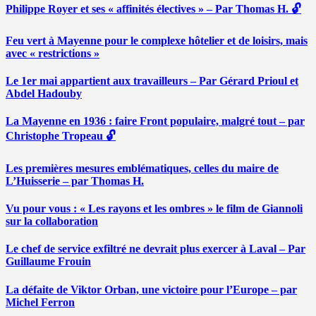
Philippe Royer et ses « affinités électives » – Par Thomas H. 🔓
Feu vert à Mayenne pour le complexe hôtelier et de loisirs, mais
avec « restrictions »
Le 1er mai appartient aux travailleurs – Par Gérard Prioul et
Abdel Hadouby
La Mayenne en 1936 : faire Front populaire, malgré tout – par
Christophe Tropeau 🔓
Les premières mesures emblématiques, celles du maire de
L’Huisserie – par Thomas H.
Vu pour vous : « Les rayons et les ombres » le film de Giannoli
sur la collaboration
Le chef de service exfiltré ne devrait plus exercer à Laval – Par
Guillaume Frouin
La défaite de Viktor Orban, une victoire pour l’Europe – par
Michel Ferron