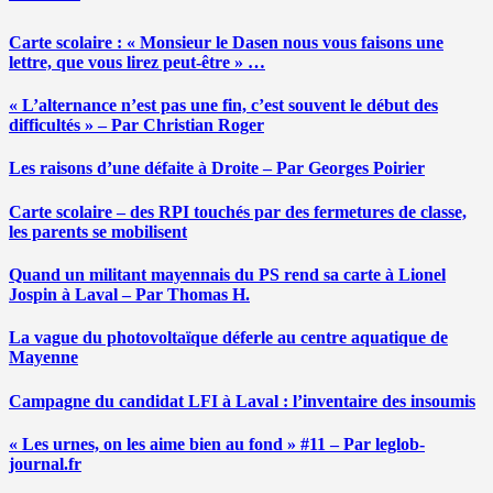
Carte scolaire : « Monsieur le Dasen nous vous faisons une
lettre, que vous lirez peut-être » …
« L’alternance n’est pas une fin, c’est souvent le début des
difficultés » – Par Christian Roger
Les raisons d’une défaite à Droite – Par Georges Poirier
Carte scolaire – des RPI touchés par des fermetures de classe,
les parents se mobilisent
Quand un militant mayennais du PS rend sa carte à Lionel
Jospin à Laval – Par Thomas H.
La vague du photovoltaïque déferle au centre aquatique de
Mayenne
Campagne du candidat LFI à Laval : l’inventaire des insoumis
« Les urnes, on les aime bien au fond » #11 – Par leglob-
journal.fr