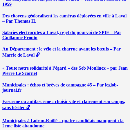
1959
Des citoyens géolocalisent les caméras déployées en ville à Laval
– Par Thomas H.
Salariés électrocutés à Laval, rejet du pourvoi de SPIE – Par
Guillaume Frouin
Au Département : le vélo et la charrue avant les bœufs – Par
Marrie de Laval 🔓
« Toute notre solidarité à l’égard » des Seb Moulinex – par Jean
Pierre Le Scornet
Municipales : échos et brèves de campagne #5 – Par leglob-
journal.fr
Fascisme ou antifascisme : choisir vite et clairement son camps,
sans hésiter 🔓
Municipales à Loiron-Ruillé – quatre candidats manquent : la
2eme liste abandonne