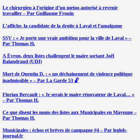
Le chirurgien à l’origine d’un metoo autorisé à revenir
travailler – Par Guillaume Frouin
L’affiche, la candidate de la droite à Laval et l’amalgame
SSV : « Je porte une vraie ambition pour la ville de Laval » –
Par Thomas H.
A Évron, deux listes challengent le maire sortant Joël
Balandraud (UDI)
Mort de Quentin D. : « un déchainement de violence politique
inadmissible » – Par La Garde 53 🔓
Florian Bercault : « Je serais le maire rénovateur de Laval… »
– Par Thomas H.
Ce que disent les noms des listes aux Municipales en Mayenne –
Par Thomas H.
Municipales : échos et brèves de campagne #4 – Par leglob-
journal.fr