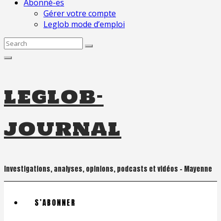
Abonné-es
Gérer votre compte
Leglob mode d’emploi
Search
for:
leglob-
journal
Investigations, analyses, opinions, podcasts et vidéos – Mayenne
S’ABONNER