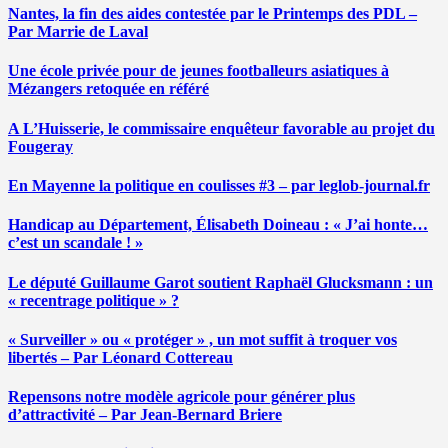
Nantes, la fin des aides contestée par le Printemps des PDL –
Par Marrie de Laval
Une école privée pour de jeunes footballeurs asiatiques à
Mézangers retoquée en référé
A L’Huisserie, le commissaire enquêteur favorable au projet du
Fougeray
En Mayenne la politique en coulisses #3 – par leglob-journal.fr
Handicap au Département, Élisabeth Doineau : « J’ai honte…
c’est un scandale ! »
Le député Guillaume Garot soutient Raphaël Glucksmann : un
« recentrage politique » ?
« Surveiller » ou « protéger » , un mot suffit à troquer vos
libertés – Par Léonard Cottereau
Repensons notre modèle agricole pour générer plus
d’attractivité – Par Jean-Bernard Briere