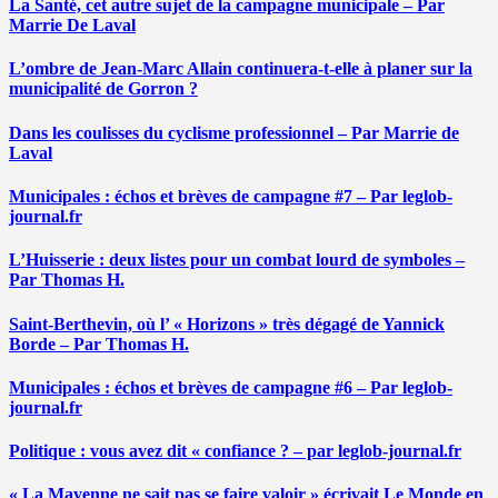
La Santé, cet autre sujet de la campagne municipale – Par
Marrie De Laval
L’ombre de Jean-Marc Allain continuera-t-elle à planer sur la
municipalité de Gorron ?
Dans les coulisses du cyclisme professionnel – Par Marrie de
Laval
Municipales : échos et brèves de campagne #7 – Par leglob-
journal.fr
L’Huisserie : deux listes pour un combat lourd de symboles –
Par Thomas H.
Saint-Berthevin, où l’ « Horizons » très dégagé de Yannick
Borde – Par Thomas H.
Municipales : échos et brèves de campagne #6 – Par leglob-
journal.fr
Politique : vous avez dit « confiance ? – par leglob-journal.fr
« La Mayenne ne sait pas se faire valoir » écrivait Le Monde en