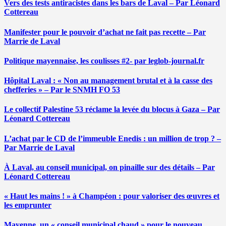
Vers des tests antiracistes dans les bars de Laval – Par Léonard
Cottereau
Manifester pour le pouvoir d’achat ne fait pas recette – Par
Marrie de Laval
Politique mayennaise, les coulisses #2- par leglob-journal.fr
Hôpital Laval : « Non au management brutal et à la casse des
chefferies » – Par le SNMH FO 53
Le collectif Palestine 53 réclame la levée du blocus à Gaza – Par
Léonard Cottereau
L’achat par le CD de l’immeuble Enedis : un million de trop ? –
Par Marrie de Laval
À Laval, au conseil municipal, on pinaille sur des détails – Par
Léonard Cottereau
« Haut les mains ! » à Champéon : pour valoriser des œuvres et
les emprunter
Mayenne, un « conseil municipal chaud » pour le nouveau