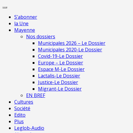
Skip
Pour une presse
to
indépendante en
Je m'abonne
S’abonner
content
Mayenne
la Une
Mayenne
Nos dossiers
Municipales 2026 – Le Dossier
Municipales 2020-Le Dossier
Covid-19-Le Dossier
Europe – Le Dossier
Espace M-Le Dossier
Lactalis-Le Dossier
Justice-Le Dossier
Migrant-Le Dossier
EN BREF
Cultures
Société
Edito
Plus
Leglob-Audio