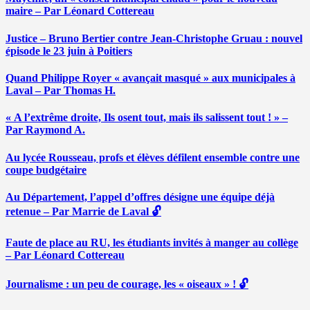
maire – Par Léonard Cottereau
Justice – Bruno Bertier contre Jean-Christophe Gruau : nouvel
épisode le 23 juin à Poitiers
Quand Philippe Royer « avançait masqué » aux municipales à
Laval – Par Thomas H.
« A l’extrême droite, Ils osent tout, mais ils salissent tout ! » –
Par Raymond A.
Au lycée Rousseau, profs et élèves défilent ensemble contre une
coupe budgétaire
Au Département, l’appel d’offres désigne une équipe déjà
retenue – Par Marrie de Laval 🔓
Faute de place au RU, les étudiants invités à manger au collège
– Par Léonard Cottereau
Journalisme : un peu de courage, les « oiseaux » ! 🔓