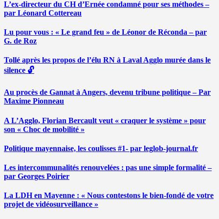
L’ex-directeur du CH d’Ernée condamné pour ses méthodes –
par Léonard Cottereau
Lu pour vous : « Le grand feu » de Léonor de Réconda – par
G. de Roz
Tollé après les propos de l’élu RN à Laval Agglo murée dans le
silence 🔓
Au procès de Gannat à Angers, devenu tribune politique – Par
Maxime Pionneau
A L’Agglo, Florian Bercault veut « craquer le système » pour
son « Choc de mobilité »
Politique mayennaise, les coulisses #1- par leglob-journal.fr
Les intercommunalités renouvelées : pas une simple formalité –
par Georges Poirier
La LDH en Mayenne : « Nous contestons le bien-fondé de votre
projet de vidéosurveillance »