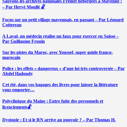
Sauvons les archives nationales Freinet hébergées à Mayenne !
– Par Hervé Moullé 🔓
Focus sur un petit village mayennais, en passant – Par Léonard
Cottereau
A Laval, un médecin réalise un faux pour exercer en Suisse –
Par Guillaume Frouin
Sur les pistes du Maroc, avec Youssef, super guide franco-
marocain
Police : les effets « dangereux » d’une loi très controversée – Par
Abdel Hadoudy
Cet été, dans vos bagages des livres pour laisser la littérature
vous emporter…
Polyclinique du Maine : Entre fuite des personnels et
licenciements🔓
Dystopie : Et si le RN arrive au pouvoir ? – Par Thomas H.