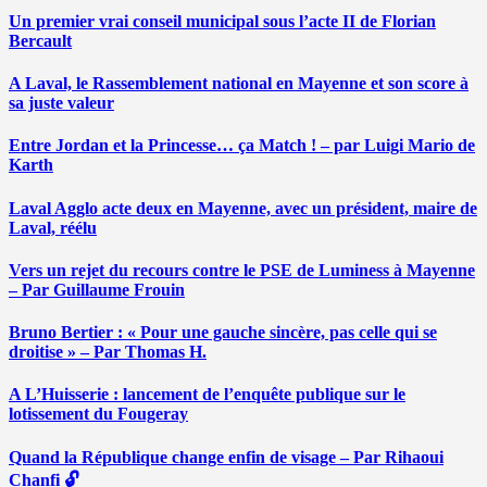
Un premier vrai conseil municipal sous l’acte II de Florian
Bercault
A Laval, le Rassemblement national en Mayenne et son score à
sa juste valeur
Entre Jordan et la Princesse… ça Match ! – par Luigi Mario de
Karth
Laval Agglo acte deux en Mayenne, avec un président, maire de
Laval, réélu
Vers un rejet du recours contre le PSE de Luminess à Mayenne
– Par Guillaume Frouin
Bruno Bertier : « Pour une gauche sincère, pas celle qui se
droitise » – Par Thomas H.
A L’Huisserie : lancement de l’enquête publique sur le
lotissement du Fougeray
Quand la République change enfin de visage – Par Rihaoui
Chanfi 🔓