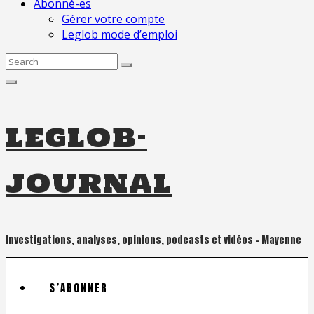
Abonné-es
Gérer votre compte
Leglob mode d’emploi
Search
for:
leglob-
journal
Investigations, analyses, opinions, podcasts et vidéos – Mayenne
S’ABONNER