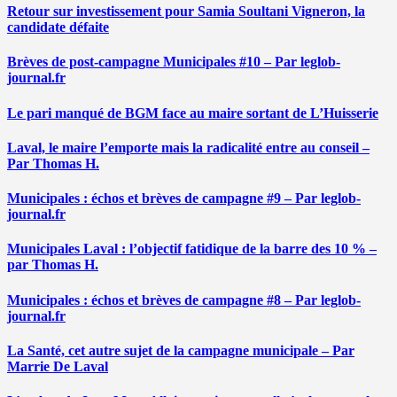
Retour sur investissement pour Samia Soultani Vigneron, la
candidate défaite
Brèves de post-campagne Municipales #10 – Par leglob-
journal.fr
Le pari manqué de BGM face au maire sortant de L’Huisserie
Laval, le maire l’emporte mais la radicalité entre au conseil –
Par Thomas H.
Municipales : échos et brèves de campagne #9 – Par leglob-
journal.fr
Municipales Laval : l’objectif fatidique de la barre des 10 % –
par Thomas H.
Municipales : échos et brèves de campagne #8 – Par leglob-
journal.fr
La Santé, cet autre sujet de la campagne municipale – Par
Marrie De Laval