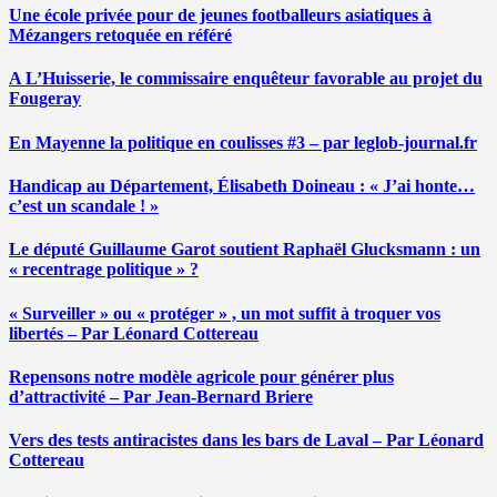
Une école privée pour de jeunes footballeurs asiatiques à
Mézangers retoquée en référé
A L’Huisserie, le commissaire enquêteur favorable au projet du
Fougeray
En Mayenne la politique en coulisses #3 – par leglob-journal.fr
Handicap au Département, Élisabeth Doineau : « J’ai honte…
c’est un scandale ! »
Le député Guillaume Garot soutient Raphaël Glucksmann : un
« recentrage politique » ?
« Surveiller » ou « protéger » , un mot suffit à troquer vos
libertés – Par Léonard Cottereau
Repensons notre modèle agricole pour générer plus
d’attractivité – Par Jean-Bernard Briere
Vers des tests antiracistes dans les bars de Laval – Par Léonard
Cottereau