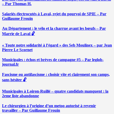
– Par Thomas H.
Salariés électrocutés à Laval, rejet du pourvoi de SPIE – Par
Guillaume Frouin
Au Département : le vélo et la charrue avant les bœufs – Par
Marrie de Laval 🔓
« Toute notre solidarité à l’égard » des Seb Moulinex – par Jean
Pierre Le Scornet
Municipales : échos et brèves de campagne #5 – Par leglob-
journal.fr
Fascisme ou antifascisme : choisir vite et clairement son camps,
sans hésiter 🔓
Municipales à Loiron-Ruillé – quatre candidats manquent : la
2eme liste abandonne
Le chirurgien à l’origine d’un metoo autorisé à revenir
travailler – Par Guillaume Frouin