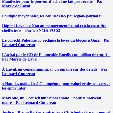
Manifester pour le pouvoir d’achat ne fait pas recette – Par
Marrie de Laval
Politique mayennaise, les coulisses #2- par leglob-journal.fr
Hôpital Laval : « Non au management brutal et à la casse des
chefferies » – Par le SNMH FO 53
Le collectif Palestine 53 réclame la levée du blocus à Gaza – Par
Léonard Cottereau
L’achat par le CD de l’immeuble Enedis : un million de trop ? –
Par Marrie de Laval
À Laval, au conseil municipal, on pinaille sur des détails – Par
Léonard Cottereau
« Haut les mains ! » à Champéon : pour valoriser des œuvres et
les emprunter
Mayenne, un « conseil municipal chaud » pour le nouveau
maire – Par Léonard Cottereau
Justice – Bruno Bertier contre Jean-Christophe Gruau : nouvel