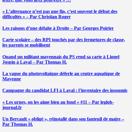
« L’alternance n’est pas une fin, c’est souvent le début des
difficultés » – Par Christian Roger
Les raisons d’une défaite à Droite – Par Georges Poirier
Carte scolaire – des RPI touchés par des fermetures de classe,
les parents se mobilisent
Quand un militant mayennais du PS rend sa carte à Lionel
Jospin à Laval – Par Thomas H.
La vague du photovoltaïque déferle au centre aquatique de
Mayenne
Campagne du candidat LFI à Laval : l’inventaire des insoumis
« Les urnes, on les aime bien au fond » #11 – Par leglob-
journal.fr
Un Bercault « obligé », réinstallé dans son fauteuil de maire –
Par Thomas H.