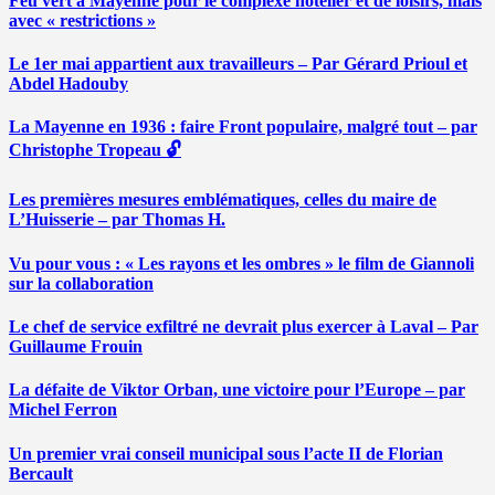
Feu vert à Mayenne pour le complexe hôtelier et de loisirs, mais
avec « restrictions »
Le 1er mai appartient aux travailleurs – Par Gérard Prioul et
Abdel Hadouby
La Mayenne en 1936 : faire Front populaire, malgré tout – par
Christophe Tropeau 🔓
Les premières mesures emblématiques, celles du maire de
L’Huisserie – par Thomas H.
Vu pour vous : « Les rayons et les ombres » le film de Giannoli
sur la collaboration
Le chef de service exfiltré ne devrait plus exercer à Laval – Par
Guillaume Frouin
La défaite de Viktor Orban, une victoire pour l’Europe – par
Michel Ferron
Un premier vrai conseil municipal sous l’acte II de Florian
Bercault