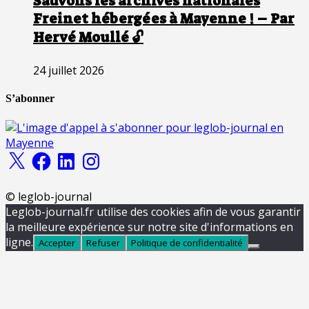
Sauvons les archives nationales
Freinet hébergées à Mayenne ! – Par
Hervé Moullé 🔓
24 juillet 2026
S’abonner
X
Facebook
LinkedIn
Instagram
© leglob-journal
Leglob-journal.fr utilise des cookies afin de vous garantir
la meilleure expérience sur notre site d'informations en
ligne.
Accepter
Refuser
Politique de confidentialité