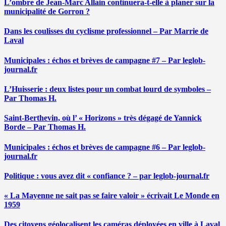
L’ombre de Jean-Marc Allain continuera-t-elle à planer sur la
municipalité de Gorron ?
Dans les coulisses du cyclisme professionnel – Par Marrie de
Laval
Municipales : échos et brèves de campagne #7 – Par leglob-
journal.fr
L’Huisserie : deux listes pour un combat lourd de symboles –
Par Thomas H.
Saint-Berthevin, où l’ « Horizons » très dégagé de Yannick
Borde – Par Thomas H.
Municipales : échos et brèves de campagne #6 – Par leglob-
journal.fr
Politique : vous avez dit « confiance ? – par leglob-journal.fr
« La Mayenne ne sait pas se faire valoir » écrivait Le Monde en
1959
Des citoyens géolocalisent les caméras déployées en ville à Laval