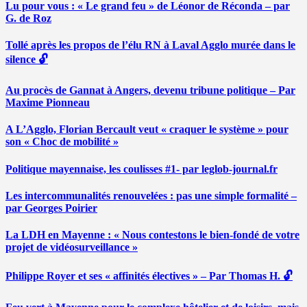
Lu pour vous : « Le grand feu » de Léonor de Réconda – par
G. de Roz
Tollé après les propos de l’élu RN à Laval Agglo murée dans le
silence 🔓
Au procès de Gannat à Angers, devenu tribune politique – Par
Maxime Pionneau
A L’Agglo, Florian Bercault veut « craquer le système » pour
son « Choc de mobilité »
Politique mayennaise, les coulisses #1- par leglob-journal.fr
Les intercommunalités renouvelées : pas une simple formalité –
par Georges Poirier
La LDH en Mayenne : « Nous contestons le bien-fondé de votre
projet de vidéosurveillance »
Philippe Royer et ses « affinités électives » – Par Thomas H. 🔓