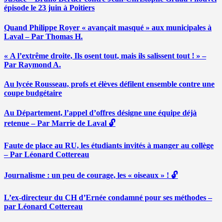
épisode le 23 juin à Poitiers
Quand Philippe Royer « avançait masqué » aux municipales à
Laval – Par Thomas H.
« A l’extrême droite, Ils osent tout, mais ils salissent tout ! » –
Par Raymond A.
Au lycée Rousseau, profs et élèves défilent ensemble contre une
coupe budgétaire
Au Département, l’appel d’offres désigne une équipe déjà
retenue – Par Marrie de Laval 🔓
Faute de place au RU, les étudiants invités à manger au collège
– Par Léonard Cottereau
Journalisme : un peu de courage, les « oiseaux » ! 🔓
L’ex-directeur du CH d’Ernée condamné pour ses méthodes –
par Léonard Cottereau