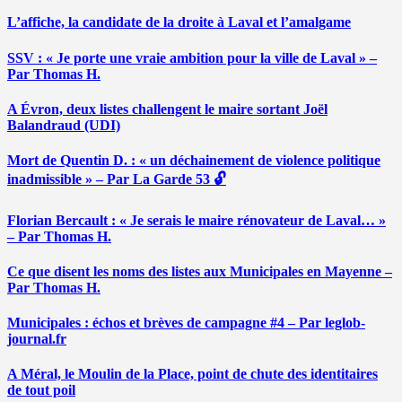
L’affiche, la candidate de la droite à Laval et l’amalgame
SSV : « Je porte une vraie ambition pour la ville de Laval » –
Par Thomas H.
A Évron, deux listes challengent le maire sortant Joël
Balandraud (UDI)
Mort de Quentin D. : « un déchainement de violence politique
inadmissible » – Par La Garde 53 🔓
Florian Bercault : « Je serais le maire rénovateur de Laval… »
– Par Thomas H.
Ce que disent les noms des listes aux Municipales en Mayenne –
Par Thomas H.
Municipales : échos et brèves de campagne #4 – Par leglob-
journal.fr
A Méral, le Moulin de la Place, point de chute des identitaires
de tout poil