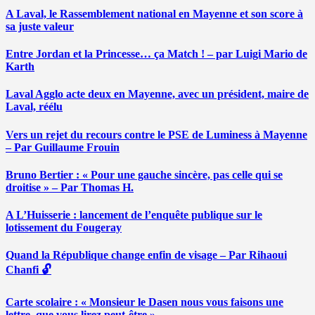
A Laval, le Rassemblement national en Mayenne et son score à
sa juste valeur
Entre Jordan et la Princesse… ça Match ! – par Luigi Mario de
Karth
Laval Agglo acte deux en Mayenne, avec un président, maire de
Laval, réélu
Vers un rejet du recours contre le PSE de Luminess à Mayenne
– Par Guillaume Frouin
Bruno Bertier : « Pour une gauche sincère, pas celle qui se
droitise » – Par Thomas H.
A L’Huisserie : lancement de l’enquête publique sur le
lotissement du Fougeray
Quand la République change enfin de visage – Par Rihaoui
Chanfi 🔓
Carte scolaire : « Monsieur le Dasen nous vous faisons une
lettre, que vous lirez peut-être » …