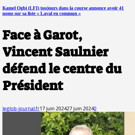
Kamel Ogbi (LFI) toujours dans la course annonce avoir 41
noms sur sa liste « Laval en commun »
Face à Garot,
Vincent Saulnier
défend le centre du
Président
leglob-journal.fr
17 juin 2024
27 juin 2024
0