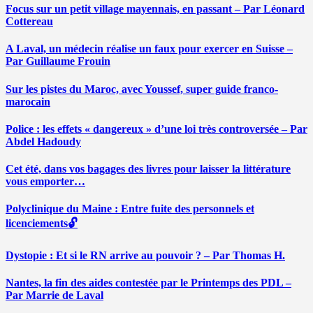
Focus sur un petit village mayennais, en passant – Par Léonard
Cottereau
A Laval, un médecin réalise un faux pour exercer en Suisse –
Par Guillaume Frouin
Sur les pistes du Maroc, avec Youssef, super guide franco-
marocain
Police : les effets « dangereux » d’une loi très controversée – Par
Abdel Hadoudy
Cet été, dans vos bagages des livres pour laisser la littérature
vous emporter…
Polyclinique du Maine : Entre fuite des personnels et
licenciements🔓
Dystopie : Et si le RN arrive au pouvoir ? – Par Thomas H.
Nantes, la fin des aides contestée par le Printemps des PDL –
Par Marrie de Laval