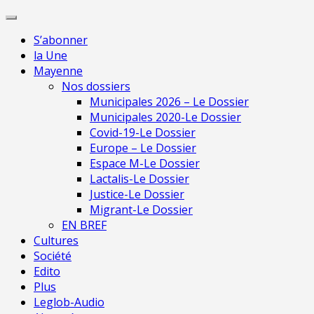
Skip
Pour une presse indépendante en May
to
S’abonner
content
la Une
Mayenne
Nos dossiers
Municipales 2026 – Le Dossier
Municipales 2020-Le Dossier
Covid-19-Le Dossier
Europe – Le Dossier
Espace M-Le Dossier
Lactalis-Le Dossier
Justice-Le Dossier
Migrant-Le Dossier
EN BREF
Cultures
Société
Edito
Plus
Leglob-Audio