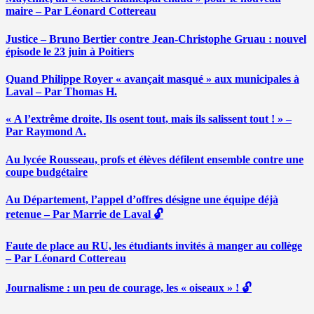
maire – Par Léonard Cottereau
Justice – Bruno Bertier contre Jean-Christophe Gruau : nouvel
épisode le 23 juin à Poitiers
Quand Philippe Royer « avançait masqué » aux municipales à
Laval – Par Thomas H.
« A l’extrême droite, Ils osent tout, mais ils salissent tout ! » –
Par Raymond A.
Au lycée Rousseau, profs et élèves défilent ensemble contre une
coupe budgétaire
Au Département, l’appel d’offres désigne une équipe déjà
retenue – Par Marrie de Laval 🔓
Faute de place au RU, les étudiants invités à manger au collège
– Par Léonard Cottereau
Journalisme : un peu de courage, les « oiseaux » ! 🔓