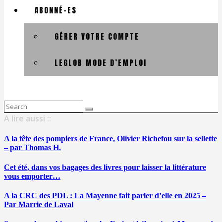
ABONNÉ-ES
GÉRER VOTRE COMPTE
LEGLOB MODE D’EMPLOI
Search
for:
A lire aussi ::
A la tête des pompiers de France, Olivier Richefou sur la sellette
– par Thomas H.
Cet été, dans vos bagages des livres pour laisser la littérature
vous emporter…
A la CRC des PDL : La Mayenne fait parler d’elle en 2025 –
Par Marrie de Laval