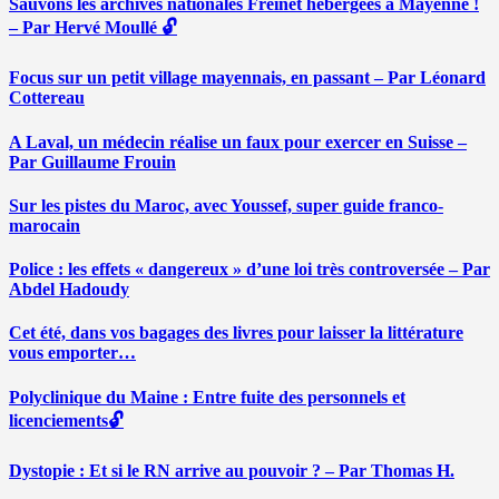
Sauvons les archives nationales Freinet hébergées à Mayenne !
– Par Hervé Moullé 🔓
Focus sur un petit village mayennais, en passant – Par Léonard
Cottereau
A Laval, un médecin réalise un faux pour exercer en Suisse –
Par Guillaume Frouin
Sur les pistes du Maroc, avec Youssef, super guide franco-
marocain
Police : les effets « dangereux » d’une loi très controversée – Par
Abdel Hadoudy
Cet été, dans vos bagages des livres pour laisser la littérature
vous emporter…
Polyclinique du Maine : Entre fuite des personnels et
licenciements🔓
Dystopie : Et si le RN arrive au pouvoir ? – Par Thomas H.