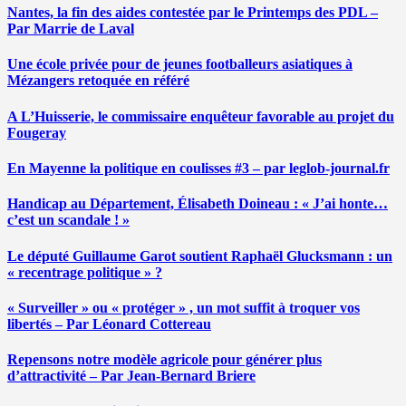
Nantes, la fin des aides contestée par le Printemps des PDL –
Par Marrie de Laval
Une école privée pour de jeunes footballeurs asiatiques à
Mézangers retoquée en référé
A L’Huisserie, le commissaire enquêteur favorable au projet du
Fougeray
En Mayenne la politique en coulisses #3 – par leglob-journal.fr
Handicap au Département, Élisabeth Doineau : « J’ai honte…
c’est un scandale ! »
Le député Guillaume Garot soutient Raphaël Glucksmann : un
« recentrage politique » ?
« Surveiller » ou « protéger » , un mot suffit à troquer vos
libertés – Par Léonard Cottereau
Repensons notre modèle agricole pour générer plus
d’attractivité – Par Jean-Bernard Briere