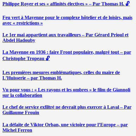
Philippe Royer et ses « affinités électives » – Par Thomas H. 🔓
Feu vert à Mayenne pour le complexe hôtelier et de loisirs, mais
avec « restrictions »
Le 1er mai appartient aux travailleurs – Par Gérard Prioul et
Abdel Hadouby
La Mayenne en 1936 : faire Front populaire, malgré tout – par
Christophe Tropeau 🔓
Les premières mesures emblématiques, celles du maire de
L’Huisserie – par Thomas H.
Vu pour vous : « Les rayons et les ombres » le film de Giannoli
sur la collaboration
Le chef de service exfiltré ne devrait plus exercer à Laval – Par
Guillaume Frouin
La défaite de Viktor Orban, une victoire pour l’Europe – par
Michel Ferron