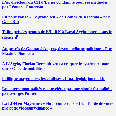
L’ex-directeur du CH d’Ernée condamné pour ses méthodes –
par Léonard Cottereau
Lu pour vous : « Le grand feu » de Léonor de Réconda – par
G. de Roz
Tollé après les propos de l’élu RN à Laval Agglo murée dans le
silence 🔓
Au procès de Gannat à Angers, devenu tribune politique – Par
Maxime Pionneau
A L’Agglo, Florian Bercault veut « craquer le système » pour
son « Choc de mobilité »
Politique mayennaise, les coulisses #1- par leglob-journal.fr
Les intercommunalités renouvelées : pas une simple formalité –
par Georges Poirier
La LDH en Mayenne : « Nous contestons le bien-fondé de votre
projet de vidéosurveillance »