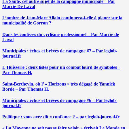
La Santé, cet autre sujet de la campagne municipale – Par
Marrie De Laval
L’ombre de Jean-Marc Allain continuera-t-elle à planer sur la
municipalité de Gorron ?
Dans les coulisses du cyclisme professionnel – Par Marrie de
Laval
Municipales : échos et brèves de campagne #7 – Par leglob-
journal.fr
L’Huisserie : deux listes pour un combat lourd de symboles –
Par Thomas H.
Saint-Berthevin, où l’ « Horizons » très dégagé de Yannick
Borde – Par Thomas H.
Municipales : échos et brèves de campagne #6 – Par leglob-
journal.fr
Politique : vous avez dit « confiance ? – par leglob-journal.fr
« La Mayenne ne sait pas se faire valoir » écrivait Le Monde en