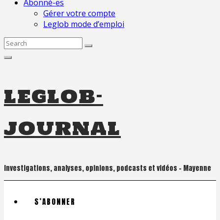
Abonné-es
Gérer votre compte
Leglob mode d’emploi
Search
for:
leglob-
journal
Investigations, analyses, opinions, podcasts et vidéos – Mayenne
S’ABONNER