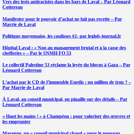
Vers des tests antiracistes dans les bars de Laval – Par Léonard
Cottereau
Manifester pour le pouvoir d’achat ne fait pas recette – Par
Marrie de Laval
Politique mayennaise, les coulisses #2- par leglob-journal.fr
Hôpital Laval : « Non au management brutal et à la casse des
chefferies » – Par le SNMH FO 53
Le collectif Palestine 53 réclame la levée du blocus à Gaza – Par
Léonard Cottereau
L’achat par le CD de l’immeuble Enedis : un million de trop ? –
Par Marrie de Laval
À Laval, au conseil municipal, on pinaille sur des détails – Par
Léonard Cottereau
« Haut les mains ! » à Champéon : pour valoriser des œuvres et
les emprunter
Mayenne, un « conseil municipal chaud » pour le nouveau