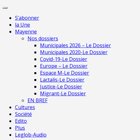
Skip
Pour une presse
to
indépendante en
Je m'abonne
S’abonner
content
Mayenne
la Une
Mayenne
Nos dossiers
Municipales 2026 – Le Dossier
Municipales 2020-Le Dossier
Covid-19-Le Dossier
Europe – Le Dossier
Espace M-Le Dossier
Lactalis-Le Dossier
Justice-Le Dossier
Migrant-Le Dossier
EN BREF
Cultures
Société
Edito
Plus
Leglob-Audio