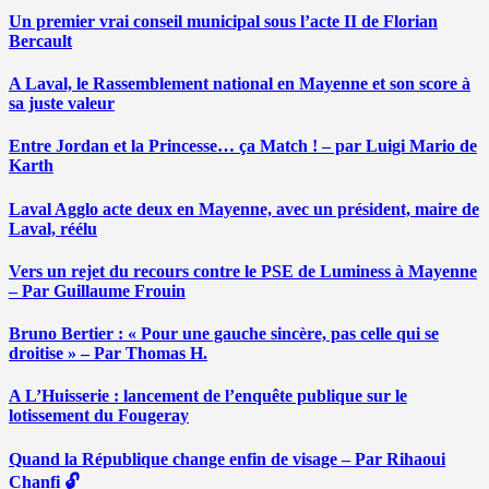
Un premier vrai conseil municipal sous l’acte II de Florian
Bercault
A Laval, le Rassemblement national en Mayenne et son score à
sa juste valeur
Entre Jordan et la Princesse… ça Match ! – par Luigi Mario de
Karth
Laval Agglo acte deux en Mayenne, avec un président, maire de
Laval, réélu
Vers un rejet du recours contre le PSE de Luminess à Mayenne
– Par Guillaume Frouin
Bruno Bertier : « Pour une gauche sincère, pas celle qui se
droitise » – Par Thomas H.
A L’Huisserie : lancement de l’enquête publique sur le
lotissement du Fougeray
Quand la République change enfin de visage – Par Rihaoui
Chanfi 🔓