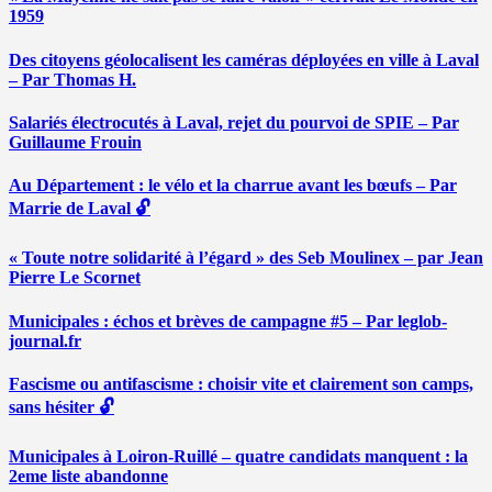
1959
Des citoyens géolocalisent les caméras déployées en ville à Laval
– Par Thomas H.
Salariés électrocutés à Laval, rejet du pourvoi de SPIE – Par
Guillaume Frouin
Au Département : le vélo et la charrue avant les bœufs – Par
Marrie de Laval 🔓
« Toute notre solidarité à l’égard » des Seb Moulinex – par Jean
Pierre Le Scornet
Municipales : échos et brèves de campagne #5 – Par leglob-
journal.fr
Fascisme ou antifascisme : choisir vite et clairement son camps,
sans hésiter 🔓
Municipales à Loiron-Ruillé – quatre candidats manquent : la
2eme liste abandonne