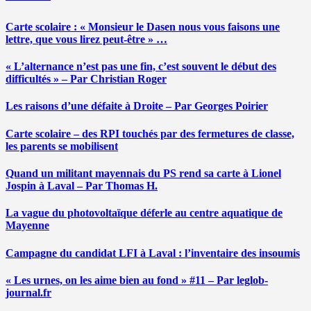
Carte scolaire : « Monsieur le Dasen nous vous faisons une
lettre, que vous lirez peut-être » …
« L’alternance n’est pas une fin, c’est souvent le début des
difficultés » – Par Christian Roger
Les raisons d’une défaite à Droite – Par Georges Poirier
Carte scolaire – des RPI touchés par des fermetures de classe,
les parents se mobilisent
Quand un militant mayennais du PS rend sa carte à Lionel
Jospin à Laval – Par Thomas H.
La vague du photovoltaïque déferle au centre aquatique de
Mayenne
Campagne du candidat LFI à Laval : l’inventaire des insoumis
« Les urnes, on les aime bien au fond » #11 – Par leglob-
journal.fr