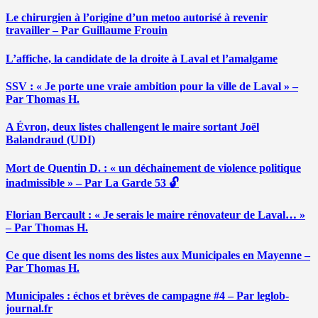
Le chirurgien à l’origine d’un metoo autorisé à revenir
travailler – Par Guillaume Frouin
L’affiche, la candidate de la droite à Laval et l’amalgame
SSV : « Je porte une vraie ambition pour la ville de Laval » –
Par Thomas H.
A Évron, deux listes challengent le maire sortant Joël
Balandraud (UDI)
Mort de Quentin D. : « un déchainement de violence politique
inadmissible » – Par La Garde 53 🔓
Florian Bercault : « Je serais le maire rénovateur de Laval… »
– Par Thomas H.
Ce que disent les noms des listes aux Municipales en Mayenne –
Par Thomas H.
Municipales : échos et brèves de campagne #4 – Par leglob-
journal.fr