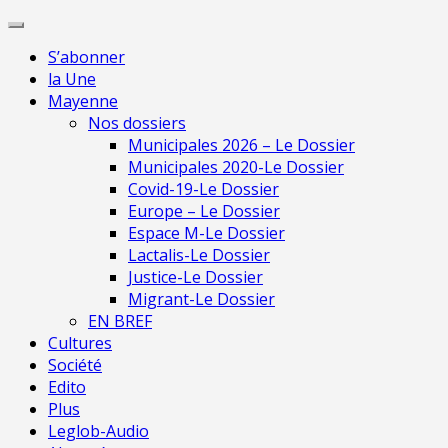
Skip
Pour 
to
S’abonner
content
la Une
Mayenne
Nos dossiers
Municipales 2026 – Le Dossier
Municipales 2020-Le Dossier
Covid-19-Le Dossier
Europe – Le Dossier
Espace M-Le Dossier
Lactalis-Le Dossier
Justice-Le Dossier
Migrant-Le Dossier
EN BREF
Cultures
Société
Edito
Plus
Leglob-Audio