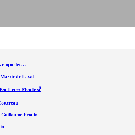
ous emporter…
 Marrie de Laval
 Par Hervé Moullé 🔓
Cottereau
r Guillaume Frouin
ain