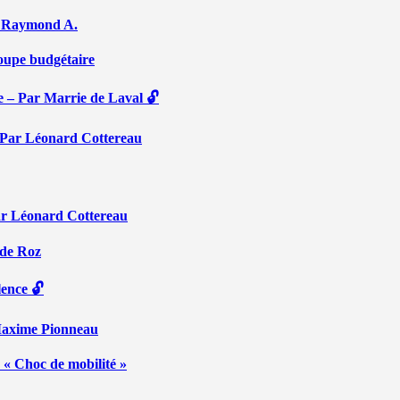
Par Raymond A.
coupe budgétaire
e – Par Marrie de Laval 🔓
 – Par Léonard Cottereau
ar Léonard Cottereau
 de Roz
lence 🔓
 Maxime Pionneau
 « Choc de mobilité »