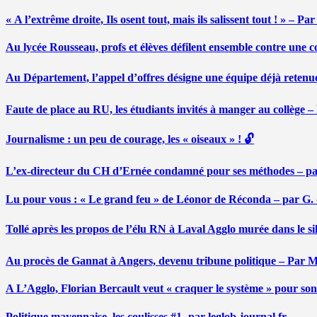
« A l’extrême droite, Ils osent tout, mais ils salissent tout ! » – 
Au lycée Rousseau, profs et élèves défilent ensemble contre une 
Au Département, l’appel d’offres désigne une équipe déjà retenu
Faute de place au RU, les étudiants invités à manger au collège
Journalisme : un peu de courage, les « oiseaux » ! 🔓
L’ex-directeur du CH d’Ernée condamné pour ses méthodes – p
Lu pour vous : « Le grand feu » de Léonor de Réconda – par G.
Tollé après les propos de l’élu RN à Laval Agglo murée dans le si
Au procès de Gannat à Angers, devenu tribune politique – Par
A L’Agglo, Florian Bercault veut « craquer le système » pour son
Politique mayennaise, les coulisses #1- par leglob-journal.fr