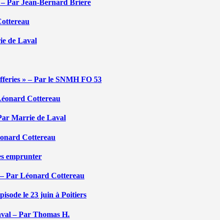
é – Par Jean-Bernard Briere
Cottereau
rie de Laval
efferies » – Par le SNMH FO 53
r Léonard Cottereau
 Par Marrie de Laval
Léonard Cottereau
les emprunter
 – Par Léonard Cottereau
sode le 23 juin à Poitiers
aval – Par Thomas H.