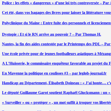
Police : les effets « dangereux » d’une loi très controversée – P
Cet été, dans vos bagages des livres pour laisser la littérature v
Polyclinique du Maine : Entre fuite des personnels et licenciemen
Dystopie : Et si le RN arrive au pouvoir ? – Par Thomas H.
Nantes, la fin des aides contestée par le Printemps des PDL – Pa
Une école privée pour de jeunes footballeurs asiatiques à Mézang
A L’Huisserie, le commissaire enquêteur favorable au projet du
En Mayenne la politique en coulisses #3 – par leglob-journal.fr
Handicap au Département, Élisabeth Doineau : « J’ai honte… c’e
Le député Guillaume Garot soutient Raphaël Glucksmann : un « r
« Surveiller » ou « protéger » , un mot suffit à troquer vos liber