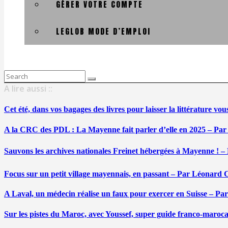
GÉRER VOTRE COMPTE
LEGLOB MODE D’EMPLOI
Search
for:
A lire aussi ::
Cet été, dans vos bagages des livres pour laisser la littérature v
A la CRC des PDL : La Mayenne fait parler d’elle en 2025 – Par
Sauvons les archives nationales Freinet hébergées à Mayenne ! –
Focus sur un petit village mayennais, en passant – Par Léonard 
A Laval, un médecin réalise un faux pour exercer en Suisse – Pa
Sur les pistes du Maroc, avec Youssef, super guide franco-maroc