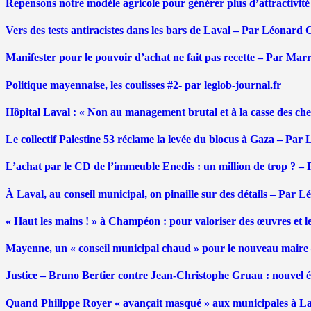
Repensons notre modèle agricole pour générer plus d’attractivit
Vers des tests antiracistes dans les bars de Laval – Par Léonard 
Manifester pour le pouvoir d’achat ne fait pas recette – Par Mar
Politique mayennaise, les coulisses #2- par leglob-journal.fr
Hôpital Laval : « Non au management brutal et à la casse des ch
Le collectif Palestine 53 réclame la levée du blocus à Gaza – Pa
L’achat par le CD de l’immeuble Enedis : un million de trop ? –
À Laval, au conseil municipal, on pinaille sur des détails – Par 
« Haut les mains ! » à Champéon : pour valoriser des œuvres et 
Mayenne, un « conseil municipal chaud » pour le nouveau maire
Justice – Bruno Bertier contre Jean-Christophe Gruau : nouvel épi
Quand Philippe Royer « avançait masqué » aux municipales à L