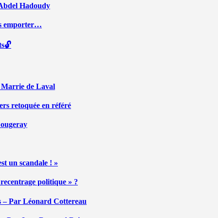
ar Abdel Hadoudy
ous emporter…
ts🔓
r Marrie de Laval
ers retoquée en référé
 Fougeray
st un scandale ! »
ecentrage politique » ?
tés – Par Léonard Cottereau