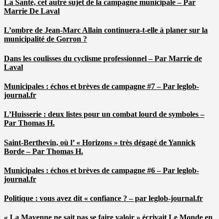
La Santé, cet autre sujet de la campagne municipale – Par
Marrie De Laval
L’ombre de Jean-Marc Allain continuera-t-elle à planer sur la
municipalité de Gorron ?
Dans les coulisses du cyclisme professionnel – Par Marrie de
Laval
Municipales : échos et brèves de campagne #7 – Par leglob-
journal.fr
L’Huisserie : deux listes pour un combat lourd de symboles –
Par Thomas H.
Saint-Berthevin, où l’ « Horizons » très dégagé de Yannick
Borde – Par Thomas H.
Municipales : échos et brèves de campagne #6 – Par leglob-
journal.fr
Politique : vous avez dit « confiance ? – par leglob-journal.fr
« La Mayenne ne sait pas se faire valoir » écrivait Le Monde en