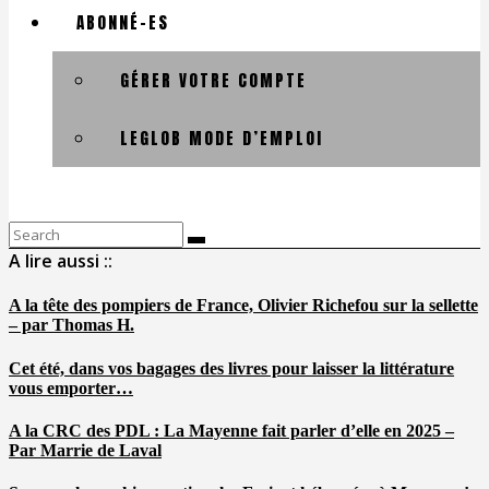
ABONNÉ-ES
GÉRER VOTRE COMPTE
LEGLOB MODE D’EMPLOI
Search
for:
A lire aussi ::
A la tête des pompiers de France, Olivier Richefou sur la sellette
– par Thomas H.
Cet été, dans vos bagages des livres pour laisser la littérature
vous emporter…
A la CRC des PDL : La Mayenne fait parler d’elle en 2025 –
Par Marrie de Laval