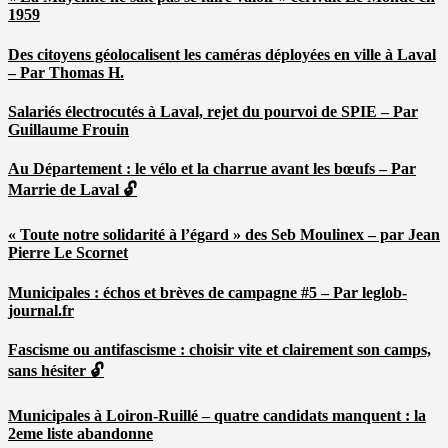
1959
Des citoyens géolocalisent les caméras déployées en ville à Laval
– Par Thomas H.
Salariés électrocutés à Laval, rejet du pourvoi de SPIE – Par
Guillaume Frouin
Au Département : le vélo et la charrue avant les bœufs – Par
Marrie de Laval 🔓
« Toute notre solidarité à l’égard » des Seb Moulinex – par Jean
Pierre Le Scornet
Municipales : échos et brèves de campagne #5 – Par leglob-
journal.fr
Fascisme ou antifascisme : choisir vite et clairement son camps,
sans hésiter 🔓
Municipales à Loiron-Ruillé – quatre candidats manquent : la
2eme liste abandonne