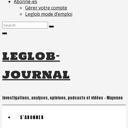
Abonné-es
Gérer votre compte
Leglob mode d’emploi
Search
for:
leglob-
journal
Investigations, analyses, opinions, podcasts et vidéos – Mayenne
S’ABONNER