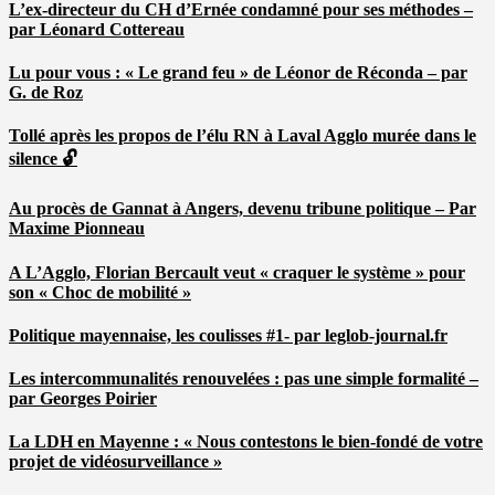
L’ex-directeur du CH d’Ernée condamné pour ses méthodes –
par Léonard Cottereau
Lu pour vous : « Le grand feu » de Léonor de Réconda – par
G. de Roz
Tollé après les propos de l’élu RN à Laval Agglo murée dans le
silence 🔓
Au procès de Gannat à Angers, devenu tribune politique – Par
Maxime Pionneau
A L’Agglo, Florian Bercault veut « craquer le système » pour
son « Choc de mobilité »
Politique mayennaise, les coulisses #1- par leglob-journal.fr
Les intercommunalités renouvelées : pas une simple formalité –
par Georges Poirier
La LDH en Mayenne : « Nous contestons le bien-fondé de votre
projet de vidéosurveillance »