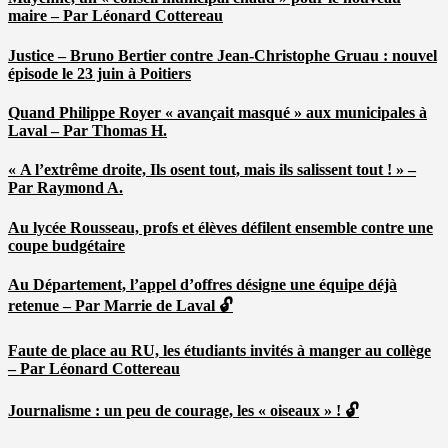
maire – Par Léonard Cottereau
Justice – Bruno Bertier contre Jean-Christophe Gruau : nouvel
épisode le 23 juin à Poitiers
Quand Philippe Royer « avançait masqué » aux municipales à
Laval – Par Thomas H.
« A l’extrême droite, Ils osent tout, mais ils salissent tout ! » –
Par Raymond A.
Au lycée Rousseau, profs et élèves défilent ensemble contre une
coupe budgétaire
Au Département, l’appel d’offres désigne une équipe déjà
retenue – Par Marrie de Laval 🔓
Faute de place au RU, les étudiants invités à manger au collège
– Par Léonard Cottereau
Journalisme : un peu de courage, les « oiseaux » ! 🔓