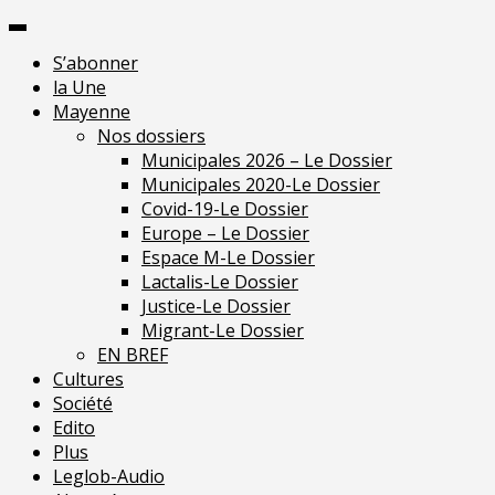
Skip
Pour une presse
to
indépendante en
Je m'abonne
S’abonner
content
Mayenne
la Une
Mayenne
Nos dossiers
Municipales 2026 – Le Dossier
Municipales 2020-Le Dossier
Covid-19-Le Dossier
Europe – Le Dossier
Espace M-Le Dossier
Lactalis-Le Dossier
Justice-Le Dossier
Migrant-Le Dossier
EN BREF
Cultures
Société
Edito
Plus
Leglob-Audio