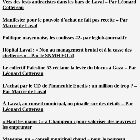
Vers des tests antiracistes dans les bars de Laval – Par Léonard
Cottereau
Manifester pour le pouvoir d’achat ne fait pas recette – Par
Marrie de Laval
Politique mayennaise, les coulisses #2- par leglob-journal.fr
Hôpital Laval : « Non au management brutal et à la casse des
chefferies » – Par le SNMH FO 53
Le collectif Palestine 53 réclame la levée du blocus à Gaza – Par
Léonard Cottereau
L’achat par le CD de l’immeuble Enedis : un million de trop ? –
Par Marrie de Laval
À Laval, au conseil municipal, on pinaille sur des détails – Par
Léonard Cottereau
« Haut les mains ! » à Champéon : pour valoriser des œuvres et
les emprunter
Mayenne, un « conseil municipal chaud » pour le nouveau