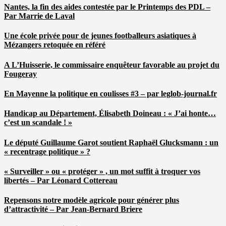
Nantes, la fin des aides contestée par le Printemps des PDL –
Par Marrie de Laval
Une école privée pour de jeunes footballeurs asiatiques à
Mézangers retoquée en référé
A L’Huisserie, le commissaire enquêteur favorable au projet du
Fougeray
En Mayenne la politique en coulisses #3 – par leglob-journal.fr
Handicap au Département, Élisabeth Doineau : « J’ai honte…
c’est un scandale ! »
Le député Guillaume Garot soutient Raphaël Glucksmann : un
« recentrage politique » ?
« Surveiller » ou « protéger » , un mot suffit à troquer vos
libertés – Par Léonard Cottereau
Repensons notre modèle agricole pour générer plus
d’attractivité – Par Jean-Bernard Briere