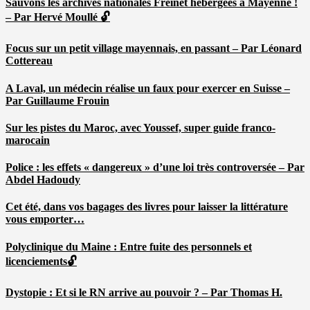
Sauvons les archives nationales Freinet hébergées à Mayenne !
– Par Hervé Moullé 🔓
Focus sur un petit village mayennais, en passant – Par Léonard
Cottereau
A Laval, un médecin réalise un faux pour exercer en Suisse –
Par Guillaume Frouin
Sur les pistes du Maroc, avec Youssef, super guide franco-
marocain
Police : les effets « dangereux » d’une loi très controversée – Par
Abdel Hadoudy
Cet été, dans vos bagages des livres pour laisser la littérature
vous emporter…
Polyclinique du Maine : Entre fuite des personnels et
licenciements🔓
Dystopie : Et si le RN arrive au pouvoir ? – Par Thomas H.