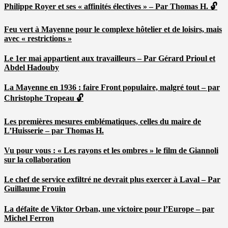
Philippe Royer et ses « affinités électives » – Par Thomas H. 🔓
Feu vert à Mayenne pour le complexe hôtelier et de loisirs, mais
avec « restrictions »
Le 1er mai appartient aux travailleurs – Par Gérard Prioul et
Abdel Hadouby
La Mayenne en 1936 : faire Front populaire, malgré tout – par
Christophe Tropeau 🔓
Les premières mesures emblématiques, celles du maire de
L’Huisserie – par Thomas H.
Vu pour vous : « Les rayons et les ombres » le film de Giannoli
sur la collaboration
Le chef de service exfiltré ne devrait plus exercer à Laval – Par
Guillaume Frouin
La défaite de Viktor Orban, une victoire pour l’Europe – par
Michel Ferron