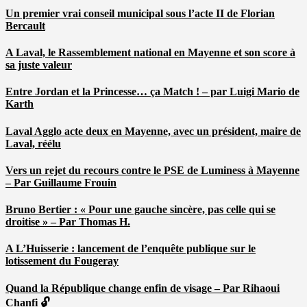
Un premier vrai conseil municipal sous l’acte II de Florian
Bercault
A Laval, le Rassemblement national en Mayenne et son score à
sa juste valeur
Entre Jordan et la Princesse… ça Match ! – par Luigi Mario de
Karth
Laval Agglo acte deux en Mayenne, avec un président, maire de
Laval, réélu
Vers un rejet du recours contre le PSE de Luminess à Mayenne
– Par Guillaume Frouin
Bruno Bertier : « Pour une gauche sincère, pas celle qui se
droitise » – Par Thomas H.
A L’Huisserie : lancement de l’enquête publique sur le
lotissement du Fougeray
Quand la République change enfin de visage – Par Rihaoui
Chanfi 🔓