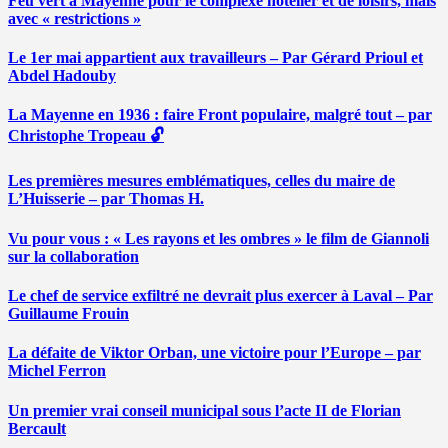
Feu vert à Mayenne pour le complexe hôtelier et de loisirs, mais
avec « restrictions »
Le 1er mai appartient aux travailleurs – Par Gérard Prioul et
Abdel Hadouby
La Mayenne en 1936 : faire Front populaire, malgré tout – par
Christophe Tropeau 🔓
Les premières mesures emblématiques, celles du maire de
L’Huisserie – par Thomas H.
Vu pour vous : « Les rayons et les ombres » le film de Giannoli
sur la collaboration
Le chef de service exfiltré ne devrait plus exercer à Laval – Par
Guillaume Frouin
La défaite de Viktor Orban, une victoire pour l’Europe – par
Michel Ferron
Un premier vrai conseil municipal sous l’acte II de Florian
Bercault