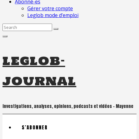
Abonné-es
Gérer votre compte
Leglob mode d’emploi
Search
for:
leglob-
journal
Investigations, analyses, opinions, podcasts et vidéos – Mayenne
S’ABONNER