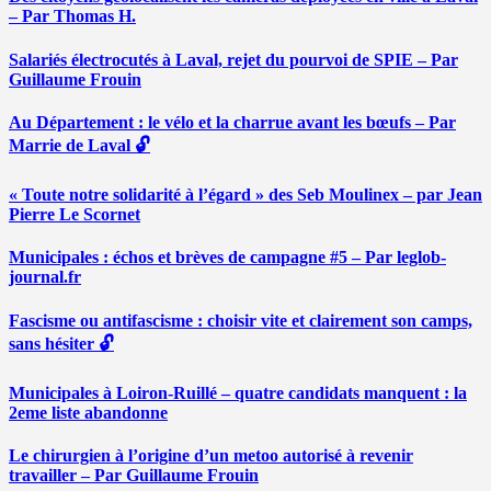
– Par Thomas H.
Salariés électrocutés à Laval, rejet du pourvoi de SPIE – Par
Guillaume Frouin
Au Département : le vélo et la charrue avant les bœufs – Par
Marrie de Laval 🔓
« Toute notre solidarité à l’égard » des Seb Moulinex – par Jean
Pierre Le Scornet
Municipales : échos et brèves de campagne #5 – Par leglob-
journal.fr
Fascisme ou antifascisme : choisir vite et clairement son camps,
sans hésiter 🔓
Municipales à Loiron-Ruillé – quatre candidats manquent : la
2eme liste abandonne
Le chirurgien à l’origine d’un metoo autorisé à revenir
travailler – Par Guillaume Frouin