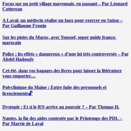
Focus sur un petit village mayennais, en passant – Par Léonard
Cottereau
A Laval, un médecin réalise un faux pour exercer en Suisse –
Par Guillaume Frouin
Sur les pistes du Maroc, avec Youssef, super guide franco-
marocain
Police : les effets « dangereux » d’une loi très controversée – Par
Abdel Hadoudy
Cet été, dans vos bagages des livres pour laisser la littérature
vous emporter…
Polyclinique du Maine : Entre fuite des personnels et
licenciements🔓
Dystopie : Et si le RN arrive au pouvoir ? – Par Thomas H.
Nantes, la fin des aides contestée par le Printemps des PDL –
Par Marrie de Laval