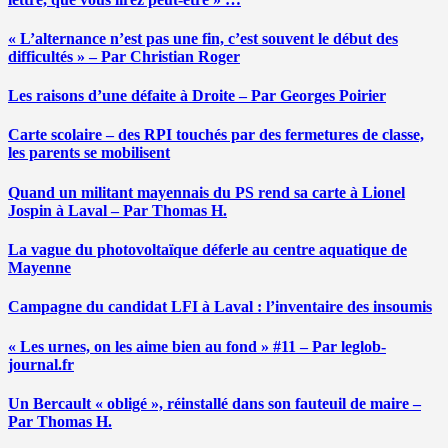
« L’alternance n’est pas une fin, c’est souvent le début des
difficultés » – Par Christian Roger
Les raisons d’une défaite à Droite – Par Georges Poirier
Carte scolaire – des RPI touchés par des fermetures de classe,
les parents se mobilisent
Quand un militant mayennais du PS rend sa carte à Lionel
Jospin à Laval – Par Thomas H.
La vague du photovoltaïque déferle au centre aquatique de
Mayenne
Campagne du candidat LFI à Laval : l’inventaire des insoumis
« Les urnes, on les aime bien au fond » #11 – Par leglob-
journal.fr
Un Bercault « obligé », réinstallé dans son fauteuil de maire –
Par Thomas H.