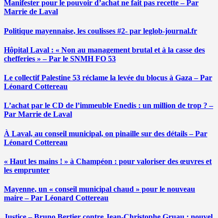
Manifester pour le pouvoir d’achat ne fait pas recette – Par
Marrie de Laval
Politique mayennaise, les coulisses #2- par leglob-journal.fr
Hôpital Laval : « Non au management brutal et à la casse des
chefferies » – Par le SNMH FO 53
Le collectif Palestine 53 réclame la levée du blocus à Gaza – Par
Léonard Cottereau
L’achat par le CD de l’immeuble Enedis : un million de trop ? –
Par Marrie de Laval
À Laval, au conseil municipal, on pinaille sur des détails – Par
Léonard Cottereau
« Haut les mains ! » à Champéon : pour valoriser des œuvres et
les emprunter
Mayenne, un « conseil municipal chaud » pour le nouveau
maire – Par Léonard Cottereau
Justice – Bruno Bertier contre Jean-Christophe Gruau : nouvel