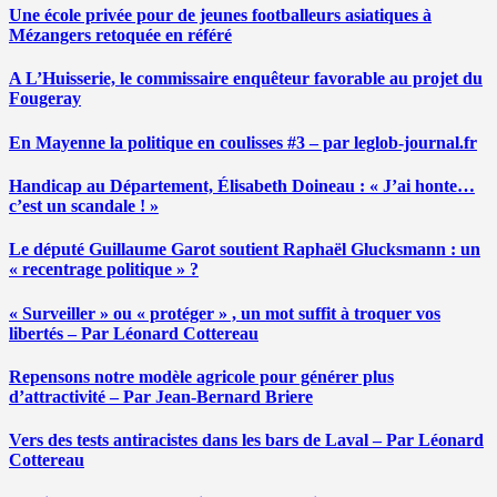
Une école privée pour de jeunes footballeurs asiatiques à
Mézangers retoquée en référé
A L’Huisserie, le commissaire enquêteur favorable au projet du
Fougeray
En Mayenne la politique en coulisses #3 – par leglob-journal.fr
Handicap au Département, Élisabeth Doineau : « J’ai honte…
c’est un scandale ! »
Le député Guillaume Garot soutient Raphaël Glucksmann : un
« recentrage politique » ?
« Surveiller » ou « protéger » , un mot suffit à troquer vos
libertés – Par Léonard Cottereau
Repensons notre modèle agricole pour générer plus
d’attractivité – Par Jean-Bernard Briere
Vers des tests antiracistes dans les bars de Laval – Par Léonard
Cottereau