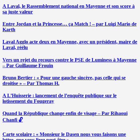
A Laval, le Rassemblement national en Mayenne et son score à
sa juste valeur
Entre Jordan et la Princesse… ça Match ! – par Luigi Mario de
Karth
Laval Agglo acte deux en Mayenne, avec un président, maire de
Laval, réélu
Vers un rejet du recours contre le PSE de Luminess à Mayenne
– Par Guillaume Frouin
Bruno Bertier : « Pour une gauche sincère, pas celle qui se
droitise » – Par Thomas H.
A L’Huisserie : lancement de l’enquête publique sur le
lotissement du Fougeray
Quand la République change enfin de visage – Par Rihaoui
Chanfi 🔓
Carte scolaire : « Monsieur le Dasen nous vous faisons une
lettre, que vous lirez peut-être » …