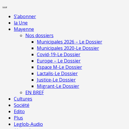
Skip
Pour une presse
to
indépendante en
Je m'abonne
S’abonner
content
Mayenne
la Une
Mayenne
Nos dossiers
Municipales 2026 – Le Dossier
Municipales 2020-Le Dossier
Covid-19-Le Dossier
Europe – Le Dossier
Espace M-Le Dossier
Lactalis-Le Dossier
Justice-Le Dossier
Migrant-Le Dossier
EN BREF
Cultures
Société
Edito
Plus
Leglob-Audio