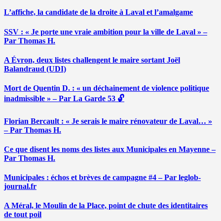
L’affiche, la candidate de la droite à Laval et l’amalgame
SSV : « Je porte une vraie ambition pour la ville de Laval » –
Par Thomas H.
A Évron, deux listes challengent le maire sortant Joël
Balandraud (UDI)
Mort de Quentin D. : « un déchainement de violence politique
inadmissible » – Par La Garde 53 🔓
Florian Bercault : « Je serais le maire rénovateur de Laval… »
– Par Thomas H.
Ce que disent les noms des listes aux Municipales en Mayenne –
Par Thomas H.
Municipales : échos et brèves de campagne #4 – Par leglob-
journal.fr
A Méral, le Moulin de la Place, point de chute des identitaires
de tout poil