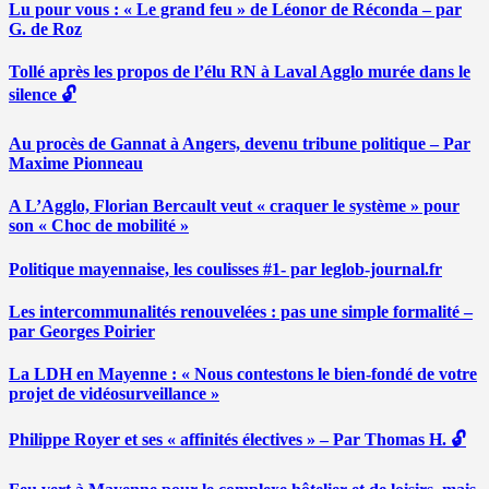
Lu pour vous : « Le grand feu » de Léonor de Réconda – par
G. de Roz
Tollé après les propos de l’élu RN à Laval Agglo murée dans le
silence 🔓
Au procès de Gannat à Angers, devenu tribune politique – Par
Maxime Pionneau
A L’Agglo, Florian Bercault veut « craquer le système » pour
son « Choc de mobilité »
Politique mayennaise, les coulisses #1- par leglob-journal.fr
Les intercommunalités renouvelées : pas une simple formalité –
par Georges Poirier
La LDH en Mayenne : « Nous contestons le bien-fondé de votre
projet de vidéosurveillance »
Philippe Royer et ses « affinités électives » – Par Thomas H. 🔓