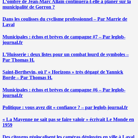
L’ombre de Jean-Marc Allain continuera-t-elle à planer sur la
municipalité de Gorron ?
Dans les coulisses du cyclisme professionnel – Par Marrie de
Laval
Municipales : échos et brèves de campagne #7 – Par leglob-
journal.fr
L’Huisserie : deux listes pour un combat lourd de symboles –
Par Thomas H.
Saint-Berthevin, où l’ « Horizons » très dégagé de Yannick
Borde – Par Thomas H.
Municipales : échos et brèves de campagne #6 – Par leglob-
journal.fr
Politique : vous avez dit « confiance ? – par leglob-journal.fr
« La Mayenne ne sait pas se faire valoir » écrivait Le Monde en
1959
Des citoyens géolocalisent les caméras déployées en ville à Laval