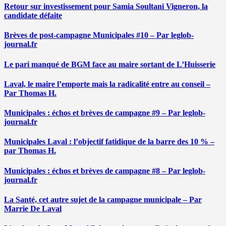
Retour sur investissement pour Samia Soultani Vigneron, la
candidate défaite
Brèves de post-campagne Municipales #10 – Par leglob-
journal.fr
Le pari manqué de BGM face au maire sortant de L’Huisserie
Laval, le maire l’emporte mais la radicalité entre au conseil –
Par Thomas H.
Municipales : échos et brèves de campagne #9 – Par leglob-
journal.fr
Municipales Laval : l’objectif fatidique de la barre des 10 % –
par Thomas H.
Municipales : échos et brèves de campagne #8 – Par leglob-
journal.fr
La Santé, cet autre sujet de la campagne municipale – Par
Marrie De Laval