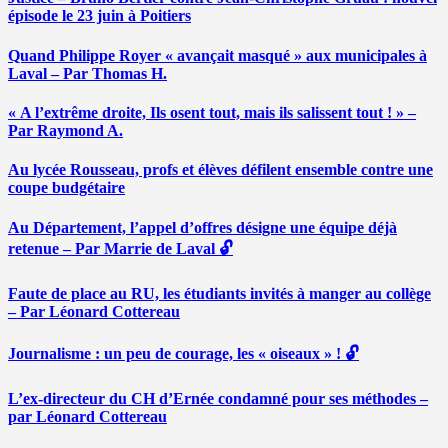
épisode le 23 juin à Poitiers
Quand Philippe Royer « avançait masqué » aux municipales à
Laval – Par Thomas H.
« A l’extrême droite, Ils osent tout, mais ils salissent tout ! » –
Par Raymond A.
Au lycée Rousseau, profs et élèves défilent ensemble contre une
coupe budgétaire
Au Département, l’appel d’offres désigne une équipe déjà
retenue – Par Marrie de Laval 🔓
Faute de place au RU, les étudiants invités à manger au collège
– Par Léonard Cottereau
Journalisme : un peu de courage, les « oiseaux » ! 🔓
L’ex-directeur du CH d’Ernée condamné pour ses méthodes –
par Léonard Cottereau