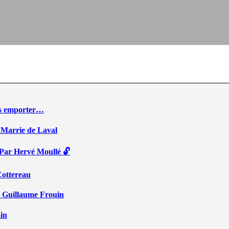
ous emporter…
 Marrie de Laval
 Par Hervé Moullé 🔓
Cottereau
r Guillaume Frouin
ain