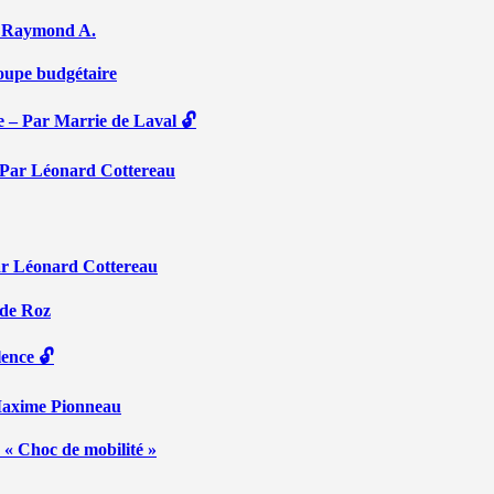
Par Raymond A.
coupe budgétaire
e – Par Marrie de Laval 🔓
 – Par Léonard Cottereau
ar Léonard Cottereau
 de Roz
lence 🔓
 Maxime Pionneau
 « Choc de mobilité »