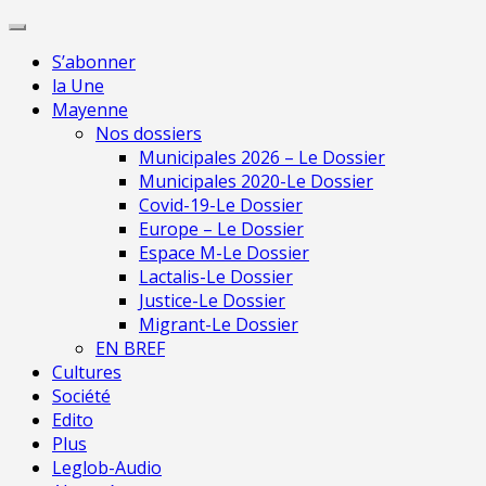
Skip
Pour 
to
S’abonner
content
la Une
Mayenne
Nos dossiers
Municipales 2026 – Le Dossier
Municipales 2020-Le Dossier
Covid-19-Le Dossier
Europe – Le Dossier
Espace M-Le Dossier
Lactalis-Le Dossier
Justice-Le Dossier
Migrant-Le Dossier
EN BREF
Cultures
Société
Edito
Plus
Leglob-Audio