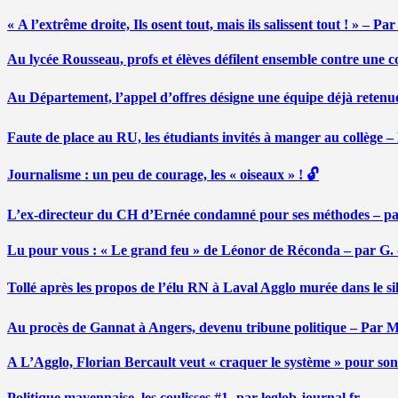
« A l’extrême droite, Ils osent tout, mais ils salissent tout ! » – 
Au lycée Rousseau, profs et élèves défilent ensemble contre une 
Au Département, l’appel d’offres désigne une équipe déjà retenu
Faute de place au RU, les étudiants invités à manger au collège
Journalisme : un peu de courage, les « oiseaux » ! 🔓
L’ex-directeur du CH d’Ernée condamné pour ses méthodes – p
Lu pour vous : « Le grand feu » de Léonor de Réconda – par G.
Tollé après les propos de l’élu RN à Laval Agglo murée dans le si
Au procès de Gannat à Angers, devenu tribune politique – Par
A L’Agglo, Florian Bercault veut « craquer le système » pour son
Politique mayennaise, les coulisses #1- par leglob-journal.fr