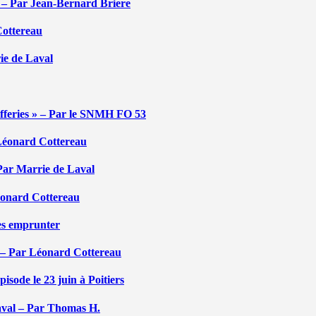
é – Par Jean-Bernard Briere
Cottereau
rie de Laval
efferies » – Par le SNMH FO 53
r Léonard Cottereau
 Par Marrie de Laval
Léonard Cottereau
les emprunter
 – Par Léonard Cottereau
sode le 23 juin à Poitiers
aval – Par Thomas H.