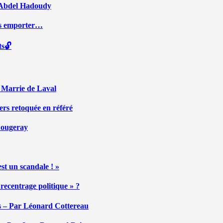
ar Abdel Hadoudy
ous emporter…
ts🔓
r Marrie de Laval
ers retoquée en référé
 Fougeray
st un scandale ! »
ecentrage politique » ?
tés – Par Léonard Cottereau