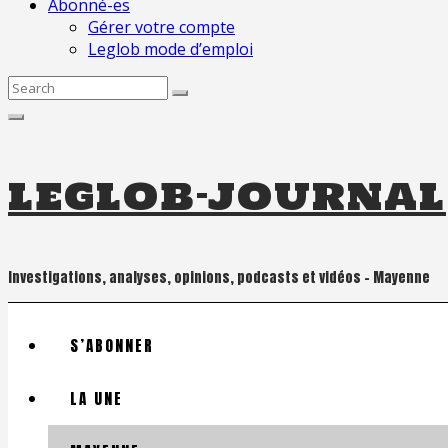
Abonné-es
Gérer votre compte
Leglob mode d’emploi
Search
for:
leglob-journal
Investigations, analyses, opinions, podcasts et vidéos – Mayenne
S’ABONNER
LA UNE