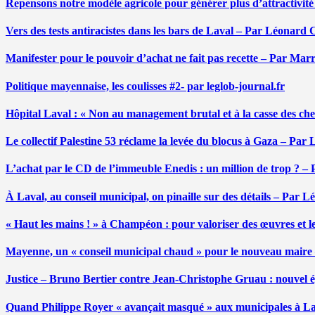
Repensons notre modèle agricole pour générer plus d’attractivit
Vers des tests antiracistes dans les bars de Laval – Par Léonard 
Manifester pour le pouvoir d’achat ne fait pas recette – Par Mar
Politique mayennaise, les coulisses #2- par leglob-journal.fr
Hôpital Laval : « Non au management brutal et à la casse des ch
Le collectif Palestine 53 réclame la levée du blocus à Gaza – Pa
L’achat par le CD de l’immeuble Enedis : un million de trop ? –
À Laval, au conseil municipal, on pinaille sur des détails – Par 
« Haut les mains ! » à Champéon : pour valoriser des œuvres et 
Mayenne, un « conseil municipal chaud » pour le nouveau maire
Justice – Bruno Bertier contre Jean-Christophe Gruau : nouvel épi
Quand Philippe Royer « avançait masqué » aux municipales à L