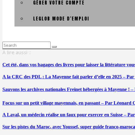
GÉRER VOTRE COMPTE
LEGLOB MODE D’EMPLOI
Search
for:
A lire aussi ::
Cet été, dans vos bagages des livres pour laisser la littérature v
A la CRC des PDL : La Mayenne fait parler d’elle en 2025 – Par
Sauvons les archives nationales Freinet hébergées à Mayenne ! –
Focus sur un petit village mayennais, en passant – Par Léonard 
A Laval, un médecin réalise un faux pour exercer en Suisse – Pa
Sur les pistes du Maroc, avec Youssef, super guide franco-maroc