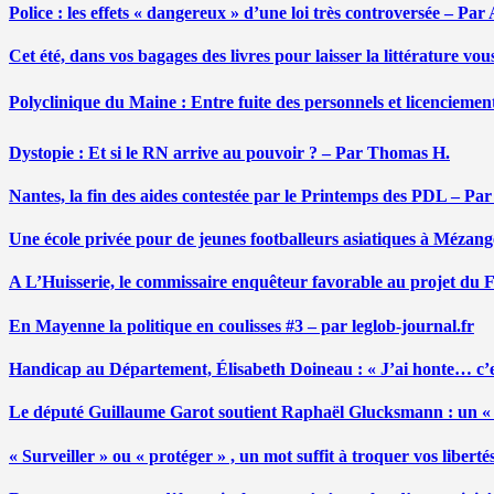
Police : les effets « dangereux » d’une loi très controversée – P
Cet été, dans vos bagages des livres pour laisser la littérature v
Polyclinique du Maine : Entre fuite des personnels et licenciemen
Dystopie : Et si le RN arrive au pouvoir ? – Par Thomas H.
Nantes, la fin des aides contestée par le Printemps des PDL – Pa
Une école privée pour de jeunes footballeurs asiatiques à Mézang
A L’Huisserie, le commissaire enquêteur favorable au projet du
En Mayenne la politique en coulisses #3 – par leglob-journal.fr
Handicap au Département, Élisabeth Doineau : « J’ai honte… c’e
Le député Guillaume Garot soutient Raphaël Glucksmann : un « r
« Surveiller » ou « protéger » , un mot suffit à troquer vos liber