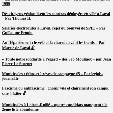
1959
Des citoyens géolocalisent les caméras déployées en ville à Laval
– Par Thomas H.
Salariés électrocutés à Laval, rejet du pourvoi de SPIE – Par
Guillaume Frouin
Au Département : le vélo et la charrue avant les bœufs – Par
Marrie de Laval 🔓
« Toute notre solidarité à l’égard » des Seb Moulinex – par Jean
Pierre Le Scornet
Municipales : échos et brèves de campagne #5 – Par leglob-
journal.fr
Fascisme ou antifascisme : choisir vite et clairement son camps,
sans hésiter 🔓
Municipales à Loiron-Ruillé – quatre candidats manquent : la
2eme liste abandonne