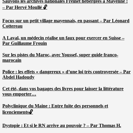
Sauvons les archives nationales Freinet hébergées à Mayenne !
– Par Hervé Moullé 🔓
Focus sur un petit village mayennais, en passant – Par Léonard
Cottereau
A Laval, un médecin réalise un faux pour exercer en Suisse –
Par Guillaume Frouin
Sur les pistes du Maroc, avec Youssef, super guide franco-
marocain
Police : les effets « dangereux » d’une loi très controversée – Par
Abdel Hadoudy
Cet été, dans vos bagages des livres pour laisser la littérature
vous emporter…
Polyclinique du Maine : Entre fuite des personnels et
licenciements🔓
Dystopie : Et si le RN arrive au pouvoir ? – Par Thomas H.