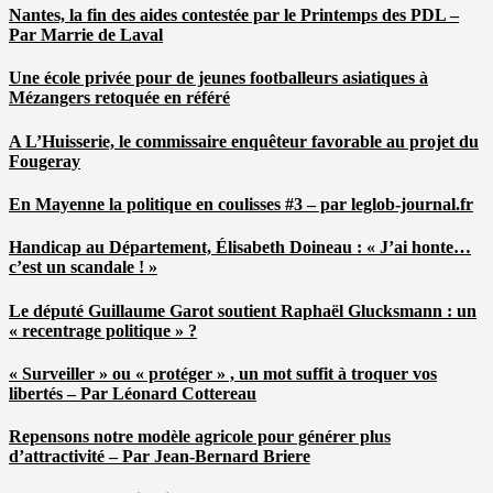
Nantes, la fin des aides contestée par le Printemps des PDL –
Par Marrie de Laval
Une école privée pour de jeunes footballeurs asiatiques à
Mézangers retoquée en référé
A L’Huisserie, le commissaire enquêteur favorable au projet du
Fougeray
En Mayenne la politique en coulisses #3 – par leglob-journal.fr
Handicap au Département, Élisabeth Doineau : « J’ai honte…
c’est un scandale ! »
Le député Guillaume Garot soutient Raphaël Glucksmann : un
« recentrage politique » ?
« Surveiller » ou « protéger » , un mot suffit à troquer vos
libertés – Par Léonard Cottereau
Repensons notre modèle agricole pour générer plus
d’attractivité – Par Jean-Bernard Briere