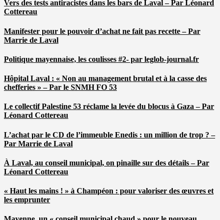
Vers des tests antiracistes dans les bars de Laval – Par Léonard
Cottereau
Manifester pour le pouvoir d’achat ne fait pas recette – Par
Marrie de Laval
Politique mayennaise, les coulisses #2- par leglob-journal.fr
Hôpital Laval : « Non au management brutal et à la casse des
chefferies » – Par le SNMH FO 53
Le collectif Palestine 53 réclame la levée du blocus à Gaza – Par
Léonard Cottereau
L’achat par le CD de l’immeuble Enedis : un million de trop ? –
Par Marrie de Laval
À Laval, au conseil municipal, on pinaille sur des détails – Par
Léonard Cottereau
« Haut les mains ! » à Champéon : pour valoriser des œuvres et
les emprunter
Mayenne, un « conseil municipal chaud » pour le nouveau