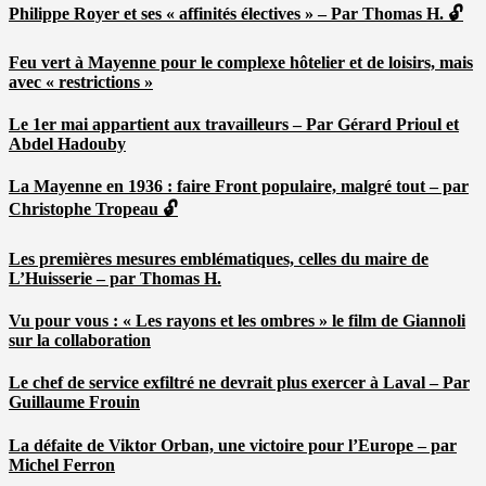
Philippe Royer et ses « affinités électives » – Par Thomas H. 🔓
Feu vert à Mayenne pour le complexe hôtelier et de loisirs, mais
avec « restrictions »
Le 1er mai appartient aux travailleurs – Par Gérard Prioul et
Abdel Hadouby
La Mayenne en 1936 : faire Front populaire, malgré tout – par
Christophe Tropeau 🔓
Les premières mesures emblématiques, celles du maire de
L’Huisserie – par Thomas H.
Vu pour vous : « Les rayons et les ombres » le film de Giannoli
sur la collaboration
Le chef de service exfiltré ne devrait plus exercer à Laval – Par
Guillaume Frouin
La défaite de Viktor Orban, une victoire pour l’Europe – par
Michel Ferron