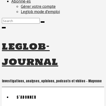
Abonné-es
Gérer votre compte
Leglob mode d’emploi
Search
for:
leglob-
journal
Investigations, analyses, opinions, podcasts et vidéos – Mayenne
S’ABONNER