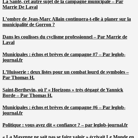
La Santé, cet autre sujet de la campagne municipale – Par
Marrie De Laval
L’ombre de Jean-Marc Allain continuera-t-elle à planer sur la
municipalité de Gorron ?
Dans les coulisses du cyclisme professionnel – Par Marrie de
Laval
Municipales : échos et brèves de campagne #7 – Par leglob-
journal.fr
L’Huisserie : deux listes pour un combat lourd de symboles –
Par Thomas H.
Saint-Berthevin, où l’ « Horizons » très dégagé de Yannick
Borde – Par Thomas H.
Municipales : échos et brèves de campagne #6 – Par leglob-
journal.fr
Politique : vous avez dit « confiance ? – par leglob-journal.fr
« La Mayenne ne sait pas se faire valoir » écrivait Le Monde en