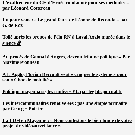
L’ex-directeur du CH d’Ernée condamné pour ses méthodes –
par Léonard Cottereau
Lu pour vous : « Le grand feu » de Léonor de Réconda – par
G. de Roz
Tollé après les propos de l’élu RN à Laval Agglo murée dans le
silence 🔓
Au procès de Gannat à Angers, devenu tribune politique – Par
Maxime Pionneau
A L’Agglo, Florian Bercault veut « craquer le système » pour
son « Choc de mobilité »
Politique mayennaise, les coulisses #1- par leglob-journal.fr
Les intercommunalités renouvelées : pas une simple formalité –
par Georges Poirier
La LDH en Mayenne : « Nous contestons le bien-fondé de votre
projet de vidéosurveillance »