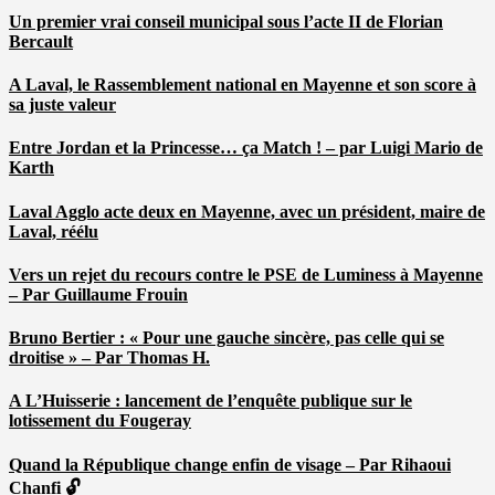
Un premier vrai conseil municipal sous l’acte II de Florian
Bercault
A Laval, le Rassemblement national en Mayenne et son score à
sa juste valeur
Entre Jordan et la Princesse… ça Match ! – par Luigi Mario de
Karth
Laval Agglo acte deux en Mayenne, avec un président, maire de
Laval, réélu
Vers un rejet du recours contre le PSE de Luminess à Mayenne
– Par Guillaume Frouin
Bruno Bertier : « Pour une gauche sincère, pas celle qui se
droitise » – Par Thomas H.
A L’Huisserie : lancement de l’enquête publique sur le
lotissement du Fougeray
Quand la République change enfin de visage – Par Rihaoui
Chanfi 🔓