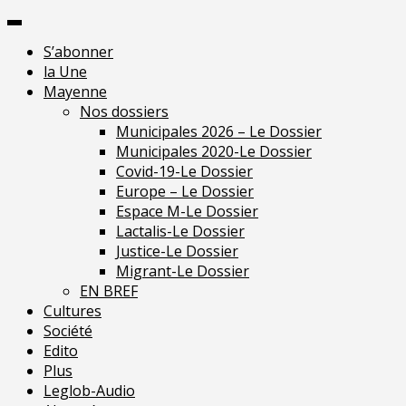
Skip
Pour une presse indépendante en Ma
to
S’abonner
content
la Une
Mayenne
Nos dossiers
Municipales 2026 – Le Dossier
Municipales 2020-Le Dossier
Covid-19-Le Dossier
Europe – Le Dossier
Espace M-Le Dossier
Lactalis-Le Dossier
Justice-Le Dossier
Migrant-Le Dossier
EN BREF
Cultures
Société
Edito
Plus
Leglob-Audio