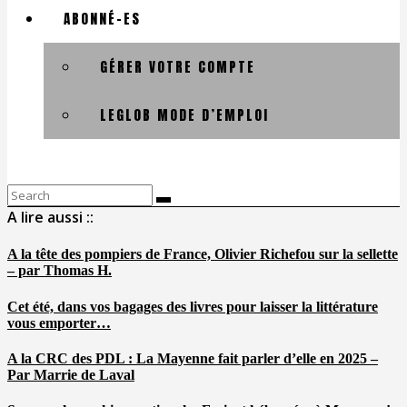
ABONNÉ-ES
GÉRER VOTRE COMPTE
LEGLOB MODE D’EMPLOI
Search
for:
A lire aussi ::
A la tête des pompiers de France, Olivier Richefou sur la sellette
– par Thomas H.
Cet été, dans vos bagages des livres pour laisser la littérature
vous emporter…
A la CRC des PDL : La Mayenne fait parler d’elle en 2025 –
Par Marrie de Laval