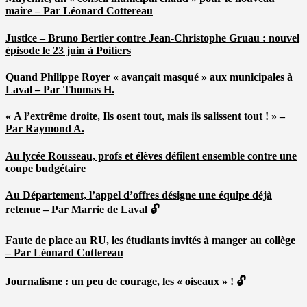
maire – Par Léonard Cottereau
Justice – Bruno Bertier contre Jean-Christophe Gruau : nouvel
épisode le 23 juin à Poitiers
Quand Philippe Royer « avançait masqué » aux municipales à
Laval – Par Thomas H.
« A l’extrême droite, Ils osent tout, mais ils salissent tout ! » –
Par Raymond A.
Au lycée Rousseau, profs et élèves défilent ensemble contre une
coupe budgétaire
Au Département, l’appel d’offres désigne une équipe déjà
retenue – Par Marrie de Laval 🔓
Faute de place au RU, les étudiants invités à manger au collège
– Par Léonard Cottereau
Journalisme : un peu de courage, les « oiseaux » ! 🔓