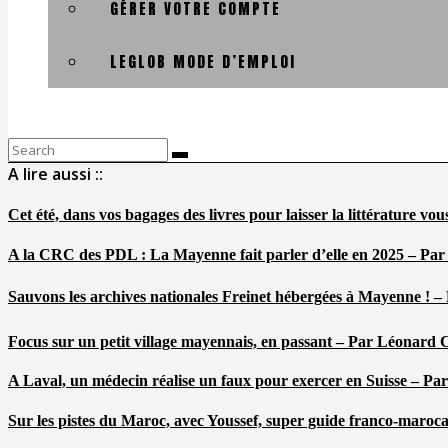
GÉRER VOTRE COMPTE
LEGLOB MODE D’EMPLOI
Search
for:
A lire aussi ::
Cet été, dans vos bagages des livres pour laisser la littérature v
A la CRC des PDL : La Mayenne fait parler d’elle en 2025 – Par
Sauvons les archives nationales Freinet hébergées à Mayenne ! –
Focus sur un petit village mayennais, en passant – Par Léonard 
A Laval, un médecin réalise un faux pour exercer en Suisse – Pa
Sur les pistes du Maroc, avec Youssef, super guide franco-maroc