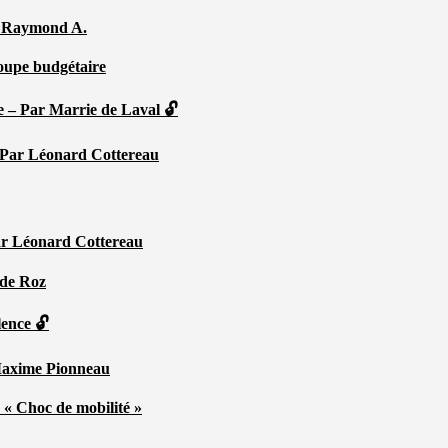
Par Raymond A.
coupe budgétaire
e – Par Marrie de Laval 🔓
 – Par Léonard Cottereau
ar Léonard Cottereau
 de Roz
lence 🔓
 Maxime Pionneau
 « Choc de mobilité »