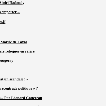
ar Abdel Hadoudy
ous emporter…
ts🔓
r Marrie de Laval
ers retoquée en référé
 Fougeray
st un scandale ! »
ecentrage politique » ?
tés – Par Léonard Cottereau