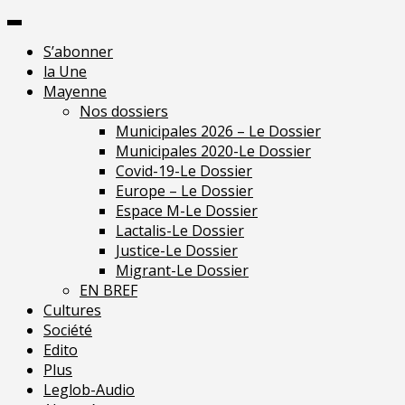
Skip
Pour 
to
S’abonner
content
la Une
Mayenne
Nos dossiers
Municipales 2026 – Le Dossier
Municipales 2020-Le Dossier
Covid-19-Le Dossier
Europe – Le Dossier
Espace M-Le Dossier
Lactalis-Le Dossier
Justice-Le Dossier
Migrant-Le Dossier
EN BREF
Cultures
Société
Edito
Plus
Leglob-Audio