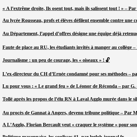
« A l’extrême droite, Ils osent tout, mais ils salissent tout ! » – 
Au lycée Rousseau, profs et élèves défilent ensemble contre une 
Au Département, l’appel d’offres désigne une équipe déjà retenu
Faute de place au RU, les étudiants invités à manger au collège
Journalisme : un peu de courage, les « oiseaux » ! 🔓
L’ex-directeur du CH d’Ernée condamné pour ses méthodes – p
Lu pour vous : « Le grand feu » de Léonor de Réconda – par G.
Tollé après les propos de l’élu RN à Laval Agglo murée dans le si
Au procès de Gannat à Angers, devenu tribune politique – Par
A L’Agglo, Florian Bercault veut « craquer le système » pour son
Politique mayennaise, les coulisses #1- par leglob-journal.fr