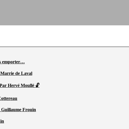
ous emporter…
 Marrie de Laval
 Par Hervé Moullé 🔓
Cottereau
r Guillaume Frouin
ain