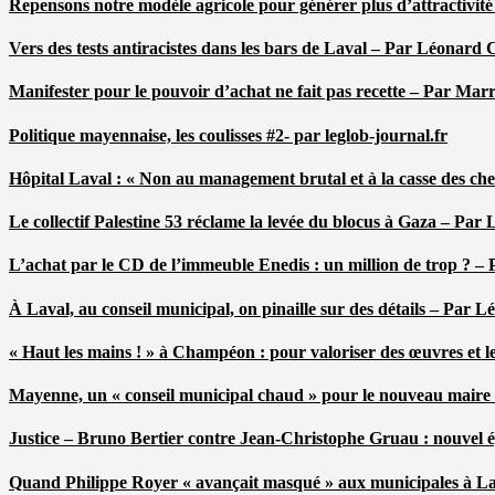
Repensons notre modèle agricole pour générer plus d’attractivit
Vers des tests antiracistes dans les bars de Laval – Par Léonard 
Manifester pour le pouvoir d’achat ne fait pas recette – Par Mar
Politique mayennaise, les coulisses #2- par leglob-journal.fr
Hôpital Laval : « Non au management brutal et à la casse des ch
Le collectif Palestine 53 réclame la levée du blocus à Gaza – Pa
L’achat par le CD de l’immeuble Enedis : un million de trop ? –
À Laval, au conseil municipal, on pinaille sur des détails – Par 
« Haut les mains ! » à Champéon : pour valoriser des œuvres et 
Mayenne, un « conseil municipal chaud » pour le nouveau maire
Justice – Bruno Bertier contre Jean-Christophe Gruau : nouvel épi
Quand Philippe Royer « avançait masqué » aux municipales à L