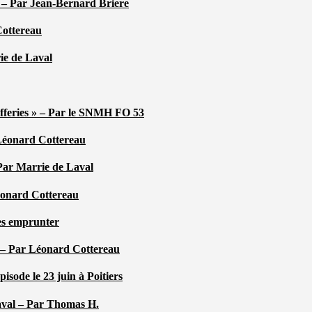
é – Par Jean-Bernard Briere
Cottereau
rie de Laval
efferies » – Par le SNMH FO 53
r Léonard Cottereau
 Par Marrie de Laval
Léonard Cottereau
les emprunter
 – Par Léonard Cottereau
sode le 23 juin à Poitiers
aval – Par Thomas H.