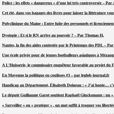
Police : les effets « dangereux » d’une loi très controversée – P
Cet été, dans vos bagages des livres pour laisser la littérature v
Polyclinique du Maine : Entre fuite des personnels et licenciemen
Dystopie : Et si le RN arrive au pouvoir ? – Par Thomas H.
Nantes, la fin des aides contestée par le Printemps des PDL – Pa
Une école privée pour de jeunes footballeurs asiatiques à Mézang
A L’Huisserie, le commissaire enquêteur favorable au projet du
En Mayenne la politique en coulisses #3 – par leglob-journal.fr
Handicap au Département, Élisabeth Doineau : « J’ai honte… c’e
Le député Guillaume Garot soutient Raphaël Glucksmann : un « r
« Surveiller » ou « protéger » , un mot suffit à troquer vos liber