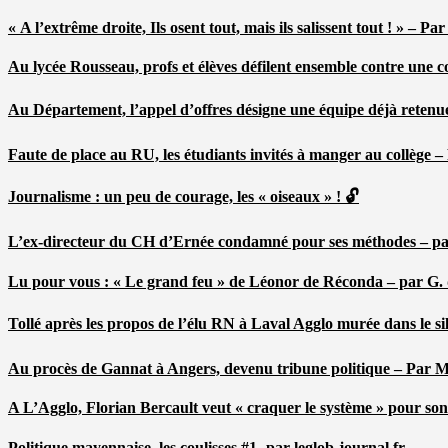
« A l’extrême droite, Ils osent tout, mais ils salissent tout ! » – 
Au lycée Rousseau, profs et élèves défilent ensemble contre une 
Au Département, l’appel d’offres désigne une équipe déjà retenu
Faute de place au RU, les étudiants invités à manger au collège
Journalisme : un peu de courage, les « oiseaux » ! 🔓
L’ex-directeur du CH d’Ernée condamné pour ses méthodes – p
Lu pour vous : « Le grand feu » de Léonor de Réconda – par G.
Tollé après les propos de l’élu RN à Laval Agglo murée dans le si
Au procès de Gannat à Angers, devenu tribune politique – Par
A L’Agglo, Florian Bercault veut « craquer le système » pour son
Politique mayennaise, les coulisses #1- par leglob-journal.fr