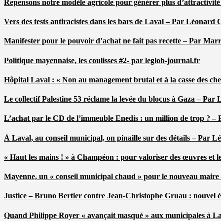
Repensons notre modèle agricole pour générer plus d’attractivit
Vers des tests antiracistes dans les bars de Laval – Par Léonard 
Manifester pour le pouvoir d’achat ne fait pas recette – Par Mar
Politique mayennaise, les coulisses #2- par leglob-journal.fr
Hôpital Laval : « Non au management brutal et à la casse des ch
Le collectif Palestine 53 réclame la levée du blocus à Gaza – Pa
L’achat par le CD de l’immeuble Enedis : un million de trop ? –
À Laval, au conseil municipal, on pinaille sur des détails – Par 
« Haut les mains ! » à Champéon : pour valoriser des œuvres et 
Mayenne, un « conseil municipal chaud » pour le nouveau maire
Justice – Bruno Bertier contre Jean-Christophe Gruau : nouvel épi
Quand Philippe Royer « avançait masqué » aux municipales à L