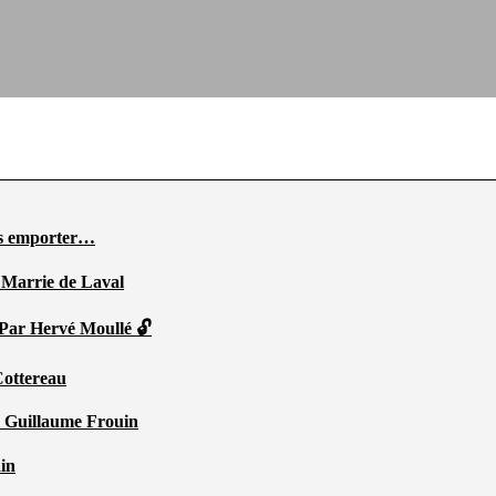
ous emporter…
 Marrie de Laval
 Par Hervé Moullé 🔓
Cottereau
r Guillaume Frouin
ain