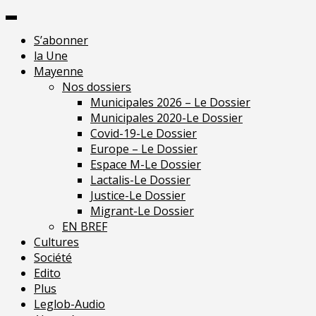
Skip
Pour 
to
S’abonner
content
la Une
Mayenne
Nos dossiers
Municipales 2026 – Le Dossier
Municipales 2020-Le Dossier
Covid-19-Le Dossier
Europe – Le Dossier
Espace M-Le Dossier
Lactalis-Le Dossier
Justice-Le Dossier
Migrant-Le Dossier
EN BREF
Cultures
Société
Edito
Plus
Leglob-Audio