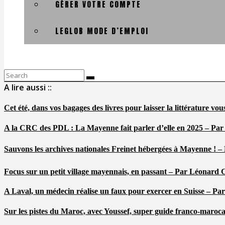
GÉRER VOTRE COMPTE
LEGLOB MODE D’EMPLOI
Search
for:
A lire aussi ::
Cet été, dans vos bagages des livres pour laisser la littérature v
A la CRC des PDL : La Mayenne fait parler d’elle en 2025 – Par
Sauvons les archives nationales Freinet hébergées à Mayenne ! –
Focus sur un petit village mayennais, en passant – Par Léonard 
A Laval, un médecin réalise un faux pour exercer en Suisse – Pa
Sur les pistes du Maroc, avec Youssef, super guide franco-maroc