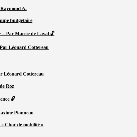
Par Raymond A.
coupe budgétaire
e – Par Marrie de Laval 🔓
 – Par Léonard Cottereau
ar Léonard Cottereau
 de Roz
lence 🔓
 Maxime Pionneau
 « Choc de mobilité »