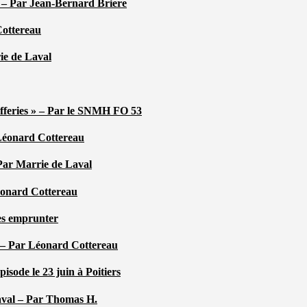
é – Par Jean-Bernard Briere
Cottereau
rie de Laval
efferies » – Par le SNMH FO 53
r Léonard Cottereau
 Par Marrie de Laval
Léonard Cottereau
les emprunter
 – Par Léonard Cottereau
sode le 23 juin à Poitiers
aval – Par Thomas H.