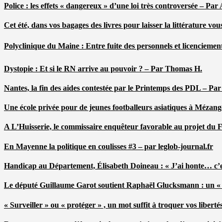
Police : les effets « dangereux » d’une loi très controversée – P
Cet été, dans vos bagages des livres pour laisser la littérature v
Polyclinique du Maine : Entre fuite des personnels et licenciemen
Dystopie : Et si le RN arrive au pouvoir ? – Par Thomas H.
Nantes, la fin des aides contestée par le Printemps des PDL – Pa
Une école privée pour de jeunes footballeurs asiatiques à Mézang
A L’Huisserie, le commissaire enquêteur favorable au projet du
En Mayenne la politique en coulisses #3 – par leglob-journal.fr
Handicap au Département, Élisabeth Doineau : « J’ai honte… c’e
Le député Guillaume Garot soutient Raphaël Glucksmann : un « r
« Surveiller » ou « protéger » , un mot suffit à troquer vos liber