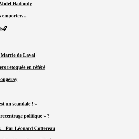
ar Abdel Hadoudy
ous emporter…
ts🔓
r Marrie de Laval
ers retoquée en référé
 Fougeray
st un scandale ! »
ecentrage politique » ?
tés – Par Léonard Cottereau