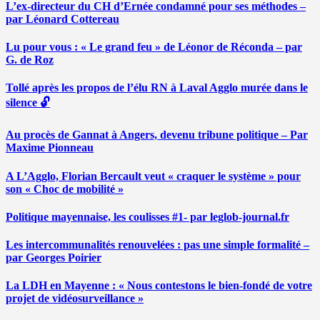
L’ex-directeur du CH d’Ernée condamné pour ses méthodes –
par Léonard Cottereau
Lu pour vous : « Le grand feu » de Léonor de Réconda – par
G. de Roz
Tollé après les propos de l’élu RN à Laval Agglo murée dans le
silence 🔓
Au procès de Gannat à Angers, devenu tribune politique – Par
Maxime Pionneau
A L’Agglo, Florian Bercault veut « craquer le système » pour
son « Choc de mobilité »
Politique mayennaise, les coulisses #1- par leglob-journal.fr
Les intercommunalités renouvelées : pas une simple formalité –
par Georges Poirier
La LDH en Mayenne : « Nous contestons le bien-fondé de votre
projet de vidéosurveillance »