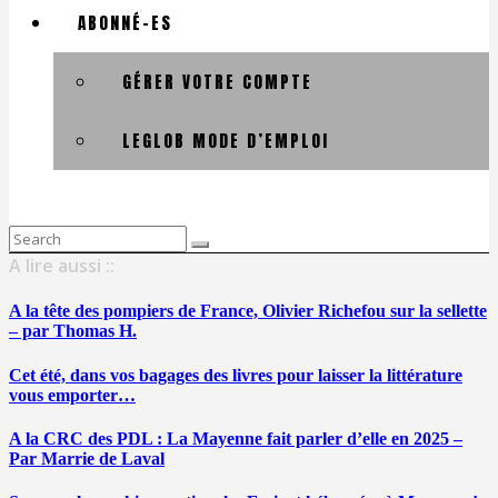
ABONNÉ-ES
GÉRER VOTRE COMPTE
LEGLOB MODE D’EMPLOI
Search
for:
A lire aussi ::
A la tête des pompiers de France, Olivier Richefou sur la sellette
– par Thomas H.
Cet été, dans vos bagages des livres pour laisser la littérature
vous emporter…
A la CRC des PDL : La Mayenne fait parler d’elle en 2025 –
Par Marrie de Laval