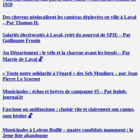
1959
Des citoyens géolocalisent les caméras déployées en ville à Laval
– Par Thomas H.
Salariés électrocutés à Laval, rejet du pourvoi de SPIE – Par
Guillaume Frouin
Au Département : le vélo et la charrue avant les bœufs – Par
Marrie de Laval 🔓
« Toute notre solidarité à l’égard » des Seb Moulinex – par Jean
Pierre Le Scornet
Municipales : échos et brèves de campagne #5 – Par leglob-
journal.fr
Fascisme ou antifascisme : choisir vite et clairement son camps,
sans hésiter 🔓
Municipales à Loiron-Ruillé – quatre candidats manquent : la
2eme liste abandonne