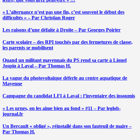
« L’alternance n’est pas une fin, c’est souvent le début des
difficultés » – Par Christian Roger
Les raisons d’une défaite à Droite – Par Georges Poirier
Carte scolaire – des RPI touchés par des fermetures de classe,
les parents se mobilisent
Quand un militant mayennais du PS rend sa carte à Lionel
Jospin à Laval – Par Thomas H.
La vague du photovoltaïque déferle au centre aquatique de
Mayenne
Campagne du candidat LFI à Laval : l’inventaire des insoumis
« Les urnes, on les aime bien au fond » #11 – Par leglob-
journal.fr
Un Bercault « obligé », réinstallé dans son fauteuil de maire –
Par Thomas H.