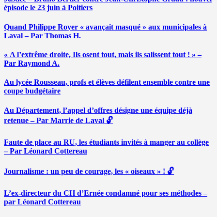
épisode le 23 juin à Poitiers
Quand Philippe Royer « avançait masqué » aux municipales à
Laval – Par Thomas H.
« A l’extrême droite, Ils osent tout, mais ils salissent tout ! » –
Par Raymond A.
Au lycée Rousseau, profs et élèves défilent ensemble contre une
coupe budgétaire
Au Département, l’appel d’offres désigne une équipe déjà
retenue – Par Marrie de Laval 🔓
Faute de place au RU, les étudiants invités à manger au collège
– Par Léonard Cottereau
Journalisme : un peu de courage, les « oiseaux » ! 🔓
L’ex-directeur du CH d’Ernée condamné pour ses méthodes –
par Léonard Cottereau