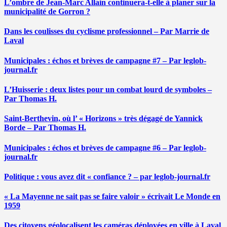
L’ombre de Jean-Marc Allain continuera-t-elle à planer sur la
municipalité de Gorron ?
Dans les coulisses du cyclisme professionnel – Par Marrie de
Laval
Municipales : échos et brèves de campagne #7 – Par leglob-
journal.fr
L’Huisserie : deux listes pour un combat lourd de symboles –
Par Thomas H.
Saint-Berthevin, où l’ « Horizons » très dégagé de Yannick
Borde – Par Thomas H.
Municipales : échos et brèves de campagne #6 – Par leglob-
journal.fr
Politique : vous avez dit « confiance ? – par leglob-journal.fr
« La Mayenne ne sait pas se faire valoir » écrivait Le Monde en
1959
Des citoyens géolocalisent les caméras déployées en ville à Laval