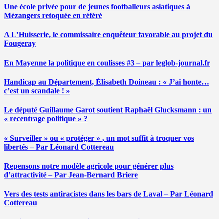
Une école privée pour de jeunes footballeurs asiatiques à
Mézangers retoquée en référé
A L’Huisserie, le commissaire enquêteur favorable au projet du
Fougeray
En Mayenne la politique en coulisses #3 – par leglob-journal.fr
Handicap au Département, Élisabeth Doineau : « J’ai honte…
c’est un scandale ! »
Le député Guillaume Garot soutient Raphaël Glucksmann : un
« recentrage politique » ?
« Surveiller » ou « protéger » , un mot suffit à troquer vos
libertés – Par Léonard Cottereau
Repensons notre modèle agricole pour générer plus
d’attractivité – Par Jean-Bernard Briere
Vers des tests antiracistes dans les bars de Laval – Par Léonard
Cottereau