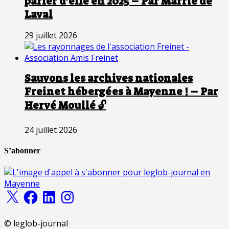
parler d’elle en 2025 – Par Marrie de
Laval
29 juillet 2026
Sauvons les archives nationales
Freinet hébergées à Mayenne ! – Par
Hervé Moullé 🔓
24 juillet 2026
S’abonner
X
Facebook
LinkedIn
Instagram
© leglob-journal