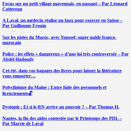
Focus sur un petit village mayennais, en passant – Par Léonard
Cottereau
A Laval, un médecin réalise un faux pour exercer en Suisse –
Par Guillaume Frouin
Sur les pistes du Maroc, avec Youssef, super guide franco-
marocain
Police : les effets « dangereux » d’une loi très controversée – Par
Abdel Hadoudy
Cet été, dans vos bagages des livres pour laisser la littérature
vous emporter…
Polyclinique du Maine : Entre fuite des personnels et
licenciements🔓
Dystopie : Et si le RN arrive au pouvoir ? – Par Thomas H.
Nantes, la fin des aides contestée par le Printemps des PDL –
Par Marrie de Laval