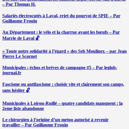
– Par Thomas H.
Salariés électrocutés à Laval, rejet du pourvoi de SPIE – Par
Guillaume Frouin
Au Département : le vélo et la charrue avant les bœufs – Par
Marrie de Laval 🔓
« Toute notre solidarité à l’égard » des Seb Moulinex – par Jean
Pierre Le Scornet
Municipales : échos et brèves de campagne #5 – Par leglob-
journal.fr
Fascisme ou antifascisme : choisir vite et clairement son camps,
sans hésiter 🔓
Municipales à Loiron-Ruillé – quatre candidats manquent : la
2eme liste abandonne
Le chirurgien à l’origine d’un metoo autorisé à revenir
travailler – Par Guillaume Frouin