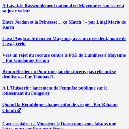
A Laval, le Rassemblement national en Mayenne et son score à
sa juste valeur
Entre Jordan et la Princesse… ça Match ! – par Luigi Mario de
Karth
Laval Agglo acte deux en Mayenne, avec un président, maire de
Laval, réélu
Vers un rejet du recours contre le PSE de Luminess à Mayenne
– Par Guillaume Frouin
Bruno Bertier : « Pour une gauche sincère, pas celle qui se
droitise » – Par Thomas H.
A L’Huisserie : lancement de l’enquête publique sur le
lotissement du Fougeray
Quand la République change enfin de visage – Par Rihaoui
Chanfi 🔓
Carte scolaire : « Monsieur le Dasen nous vous faisons une
lettre, que vous lirez peut-être » …