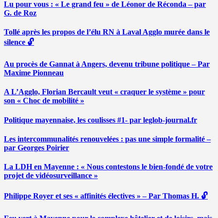
Lu pour vous : « Le grand feu » de Léonor de Réconda – par
G. de Roz
Tollé après les propos de l’élu RN à Laval Agglo murée dans le
silence 🔓
Au procès de Gannat à Angers, devenu tribune politique – Par
Maxime Pionneau
A L’Agglo, Florian Bercault veut « craquer le système » pour
son « Choc de mobilité »
Politique mayennaise, les coulisses #1- par leglob-journal.fr
Les intercommunalités renouvelées : pas une simple formalité –
par Georges Poirier
La LDH en Mayenne : « Nous contestons le bien-fondé de votre
projet de vidéosurveillance »
Philippe Royer et ses « affinités électives » – Par Thomas H. 🔓