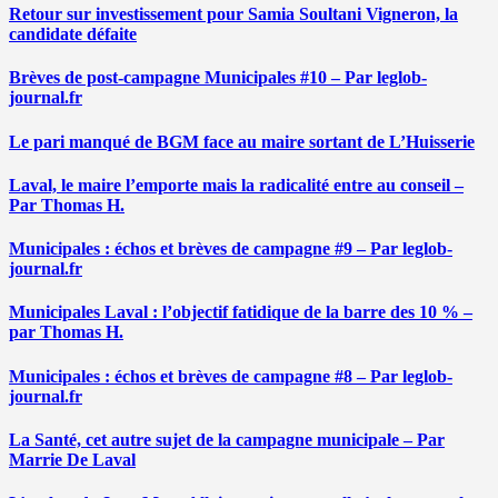
Retour sur investissement pour Samia Soultani Vigneron, la
candidate défaite
Brèves de post-campagne Municipales #10 – Par leglob-
journal.fr
Le pari manqué de BGM face au maire sortant de L’Huisserie
Laval, le maire l’emporte mais la radicalité entre au conseil –
Par Thomas H.
Municipales : échos et brèves de campagne #9 – Par leglob-
journal.fr
Municipales Laval : l’objectif fatidique de la barre des 10 % –
par Thomas H.
Municipales : échos et brèves de campagne #8 – Par leglob-
journal.fr
La Santé, cet autre sujet de la campagne municipale – Par
Marrie De Laval