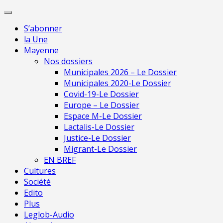
Skip
Pour une presse indépendante en Mayenne
to
S’abonner
content
la Une
Mayenne
Nos dossiers
Municipales 2026 – Le Dossier
Municipales 2020-Le Dossier
Covid-19-Le Dossier
Europe – Le Dossier
Espace M-Le Dossier
Lactalis-Le Dossier
Justice-Le Dossier
Migrant-Le Dossier
EN BREF
Cultures
Société
Edito
Plus
Leglob-Audio