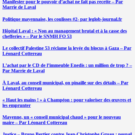
Manifester pour le pouvoir d’achat ne fait pas recette – Par
Marrie de Laval
Politique mayennaise, les coulisses #2- par leglob-journal.fr
Hôpital Laval : « Non au management brutal et à la casse des
chefferies » – Par le SNMH FO 53
Le collectif Palestine 53 réclame la levée du blocus à Gaza – Par
Léonard Cottereau
L’achat par le CD de l’immeuble Enedis : un million de trop ? –
Par Marrie de Laval
À Laval, au conseil municipal, on pinaille sur des détails – Par
Léonard Cottereau
« Haut les mains ! » à Champéon : pour valoriser des œuvres et
les emprunter
Mayenne, un « conseil municipal chaud » pour le nouveau
maire – Par Léonard Cottereau
Justice – Bruno Bertier contre Jean-Christophe Gruau : nouvel