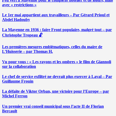
Feu vert à Mayenne pour le complexe hôtelier et de loisirs, mais
avec « restrictions »
Le 1er mai appartient aux travailleurs – Par Gérard Prioul et
Abdel Hadouby
La Mayenne en 1936 : faire Front populaire, malgré tout – par
Christophe Tropeau 🔓
Les premières mesures emblématiques, celles du maire de
L’Huisserie – par Thomas H.
Vu pour vous : « Les rayons et les ombres » le film de Giannoli
sur la collaboration
Le chef de service exfiltré ne devrait plus exercer à Laval – Par
Guillaume Frouin
La défaite de Viktor Orban, une victoire pour l’Europe – par
Michel Ferron
Un premier vrai conseil municipal sous l’acte II de Florian
Bercault