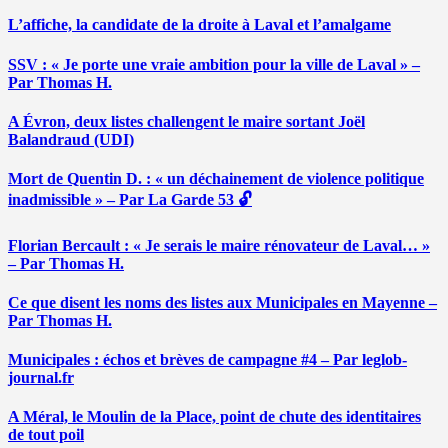
L’affiche, la candidate de la droite à Laval et l’amalgame
SSV : « Je porte une vraie ambition pour la ville de Laval » –
Par Thomas H.
A Évron, deux listes challengent le maire sortant Joël
Balandraud (UDI)
Mort de Quentin D. : « un déchainement de violence politique
inadmissible » – Par La Garde 53 🔓
Florian Bercault : « Je serais le maire rénovateur de Laval… »
– Par Thomas H.
Ce que disent les noms des listes aux Municipales en Mayenne –
Par Thomas H.
Municipales : échos et brèves de campagne #4 – Par leglob-
journal.fr
A Méral, le Moulin de la Place, point de chute des identitaires
de tout poil