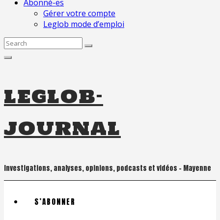
Abonné-es
Gérer votre compte
Leglob mode d’emploi
Search
for:
leglob-
journal
Investigations, analyses, opinions, podcasts et vidéos – Mayenne
S’ABONNER