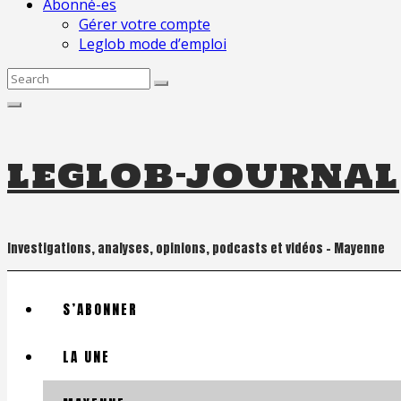
Abonné-es
Gérer votre compte
Leglob mode d’emploi
Search
for:
leglob-journal
Investigations, analyses, opinions, podcasts et vidéos – Mayenne
S’ABONNER
LA UNE