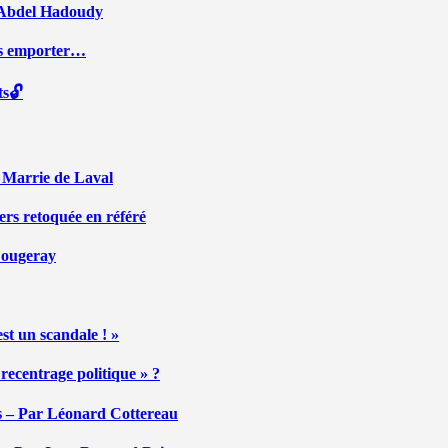
ar Abdel Hadoudy
ous emporter…
ts🔓
r Marrie de Laval
ers retoquée en référé
 Fougeray
st un scandale ! »
ecentrage politique » ?
tés – Par Léonard Cottereau