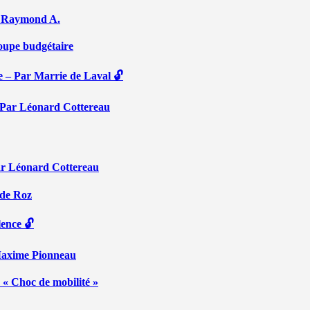
Par Raymond A.
coupe budgétaire
e – Par Marrie de Laval 🔓
 – Par Léonard Cottereau
ar Léonard Cottereau
 de Roz
lence 🔓
 Maxime Pionneau
 « Choc de mobilité »