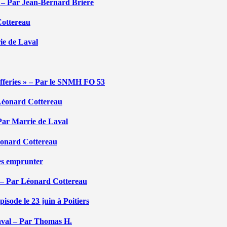
é – Par Jean-Bernard Briere
Cottereau
rie de Laval
efferies » – Par le SNMH FO 53
r Léonard Cottereau
 Par Marrie de Laval
Léonard Cottereau
les emprunter
 – Par Léonard Cottereau
sode le 23 juin à Poitiers
aval – Par Thomas H.