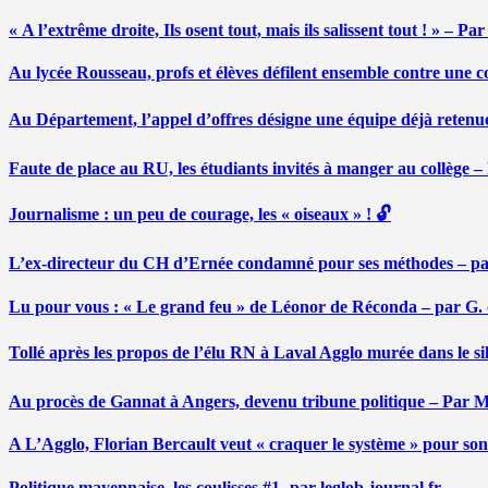
« A l’extrême droite, Ils osent tout, mais ils salissent tout ! » – 
Au lycée Rousseau, profs et élèves défilent ensemble contre une 
Au Département, l’appel d’offres désigne une équipe déjà retenu
Faute de place au RU, les étudiants invités à manger au collège
Journalisme : un peu de courage, les « oiseaux » ! 🔓
L’ex-directeur du CH d’Ernée condamné pour ses méthodes – p
Lu pour vous : « Le grand feu » de Léonor de Réconda – par G.
Tollé après les propos de l’élu RN à Laval Agglo murée dans le si
Au procès de Gannat à Angers, devenu tribune politique – Par
A L’Agglo, Florian Bercault veut « craquer le système » pour son
Politique mayennaise, les coulisses #1- par leglob-journal.fr