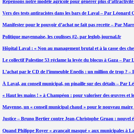
Repensons notre modèle agricole pour générer plus d’attractivit
Vers des tests antiracistes dans les bars de Laval – Par Léonard 
Manifester pour le pouvoir d’achat ne fait pas recette – Par Mar
Politique mayennaise, les coulisses #2- par leglob-journal.fr
Hôpital Laval : « Non au management brutal et à la casse des ch
Le collectif Palestine 53 réclame la levée du blocus à Gaza – Pa
L’achat par le CD de l’immeuble Enedis : un million de trop ? –
À Laval, au conseil municipal, on pinaille sur des détails – Par 
« Haut les mains ! » à Champéon : pour valoriser des œuvres et 
Mayenne, un « conseil municipal chaud » pour le nouveau maire
Justice – Bruno Bertier contre Jean-Christophe Gruau : nouvel épi
Quand Philippe Royer « avançait masqué » aux municipales à L