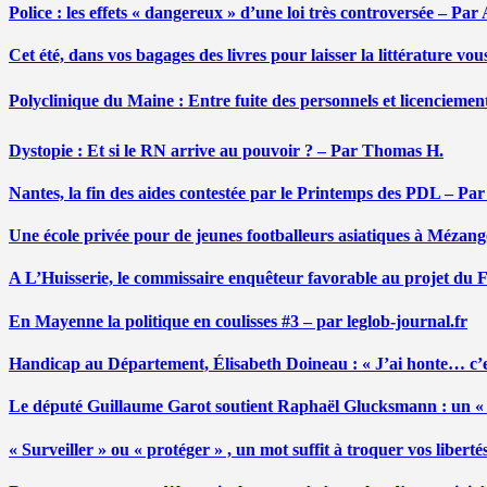
Police : les effets « dangereux » d’une loi très controversée – P
Cet été, dans vos bagages des livres pour laisser la littérature v
Polyclinique du Maine : Entre fuite des personnels et licenciemen
Dystopie : Et si le RN arrive au pouvoir ? – Par Thomas H.
Nantes, la fin des aides contestée par le Printemps des PDL – Pa
Une école privée pour de jeunes footballeurs asiatiques à Mézang
A L’Huisserie, le commissaire enquêteur favorable au projet du
En Mayenne la politique en coulisses #3 – par leglob-journal.fr
Handicap au Département, Élisabeth Doineau : « J’ai honte… c’e
Le député Guillaume Garot soutient Raphaël Glucksmann : un « r
« Surveiller » ou « protéger » , un mot suffit à troquer vos liber