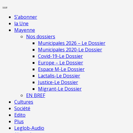
Skip
Pour 
to
S’abonner
content
la Une
Mayenne
Nos dossiers
Municipales 2026 – Le Dossier
Municipales 2020-Le Dossier
Covid-19-Le Dossier
Europe – Le Dossier
Espace M-Le Dossier
Lactalis-Le Dossier
Justice-Le Dossier
Migrant-Le Dossier
EN BREF
Cultures
Société
Edito
Plus
Leglob-Audio