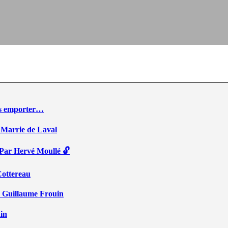
ous emporter…
 Marrie de Laval
 Par Hervé Moullé 🔓
Cottereau
r Guillaume Frouin
ain