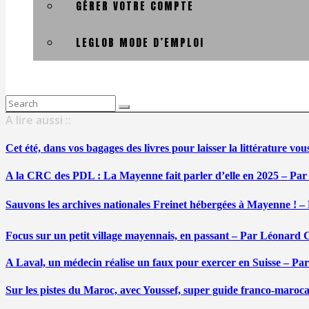
GÉRER VOTRE COMPTE
LEGLOB MODE D’EMPLOI
Search
for:
A lire aussi ::
Cet été, dans vos bagages des livres pour laisser la littérature v
A la CRC des PDL : La Mayenne fait parler d’elle en 2025 – Par
Sauvons les archives nationales Freinet hébergées à Mayenne ! –
Focus sur un petit village mayennais, en passant – Par Léonard 
A Laval, un médecin réalise un faux pour exercer en Suisse – Pa
Sur les pistes du Maroc, avec Youssef, super guide franco-maroc