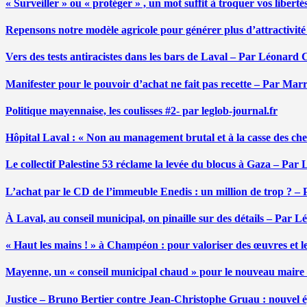
« Surveiller » ou « protéger » , un mot suffit à troquer vos liber
Repensons notre modèle agricole pour générer plus d’attractivit
Vers des tests antiracistes dans les bars de Laval – Par Léonard 
Manifester pour le pouvoir d’achat ne fait pas recette – Par Mar
Politique mayennaise, les coulisses #2- par leglob-journal.fr
Hôpital Laval : « Non au management brutal et à la casse des ch
Le collectif Palestine 53 réclame la levée du blocus à Gaza – Pa
L’achat par le CD de l’immeuble Enedis : un million de trop ? –
À Laval, au conseil municipal, on pinaille sur des détails – Par 
« Haut les mains ! » à Champéon : pour valoriser des œuvres et 
Mayenne, un « conseil municipal chaud » pour le nouveau maire
Justice – Bruno Bertier contre Jean-Christophe Gruau : nouvel épi