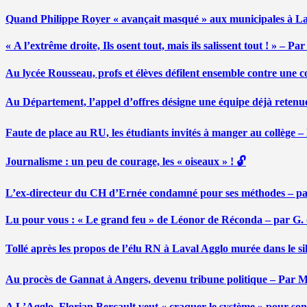
Quand Philippe Royer « avançait masqué » aux municipales à L
« A l’extrême droite, Ils osent tout, mais ils salissent tout ! » – 
Au lycée Rousseau, profs et élèves défilent ensemble contre une 
Au Département, l’appel d’offres désigne une équipe déjà retenu
Faute de place au RU, les étudiants invités à manger au collège
Journalisme : un peu de courage, les « oiseaux » ! 🔓
L’ex-directeur du CH d’Ernée condamné pour ses méthodes – p
Lu pour vous : « Le grand feu » de Léonor de Réconda – par G.
Tollé après les propos de l’élu RN à Laval Agglo murée dans le si
Au procès de Gannat à Angers, devenu tribune politique – Par
A L’Agglo, Florian Bercault veut « craquer le système » pour son