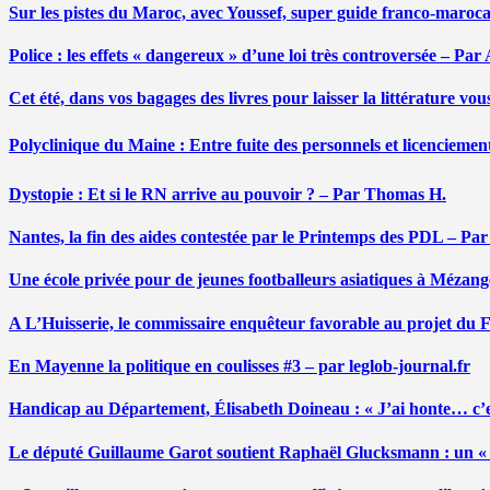
Sur les pistes du Maroc, avec Youssef, super guide franco-maroc
Police : les effets « dangereux » d’une loi très controversée – P
Cet été, dans vos bagages des livres pour laisser la littérature v
Polyclinique du Maine : Entre fuite des personnels et licenciemen
Dystopie : Et si le RN arrive au pouvoir ? – Par Thomas H.
Nantes, la fin des aides contestée par le Printemps des PDL – Pa
Une école privée pour de jeunes footballeurs asiatiques à Mézang
A L’Huisserie, le commissaire enquêteur favorable au projet du
En Mayenne la politique en coulisses #3 – par leglob-journal.fr
Handicap au Département, Élisabeth Doineau : « J’ai honte… c’e
Le député Guillaume Garot soutient Raphaël Glucksmann : un « r