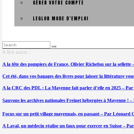
GÉRER VOTRE COMPTE
LEGLOB MODE D’EMPLOI
Search
for:
A lire aussi ::
A la tête des pompiers de France, Olivier Richefou sur la sellett
Cet été, dans vos bagages des livres pour laisser la littérature v
A la CRC des PDL : La Mayenne fait parler d’elle en 2025 – Par
Sauvons les archives nationales Freinet hébergées à Mayenne ! –
Focus sur un petit village mayennais, en passant – Par Léonard 
A Laval, un médecin réalise un faux pour exercer en Suisse – Pa