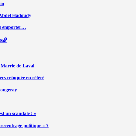
ain
ar Abdel Hadoudy
ous emporter…
ts🔓
r Marrie de Laval
ers retoquée en référé
 Fougeray
st un scandale ! »
ecentrage politique » ?