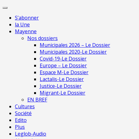
Skip
Pour 
to
S’abonner
content
la Une
Mayenne
Nos dossiers
Municipales 2026 – Le Dossier
Municipales 2020-Le Dossier
Covid-19-Le Dossier
Europe – Le Dossier
Espace M-Le Dossier
Lactalis-Le Dossier
Justice-Le Dossier
Migrant-Le Dossier
EN BREF
Cultures
Société
Edito
Plus
Leglob-Audio