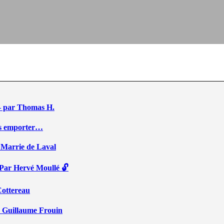
e – par Thomas H.
ous emporter…
 Marrie de Laval
 Par Hervé Moullé 🔓
Cottereau
r Guillaume Frouin