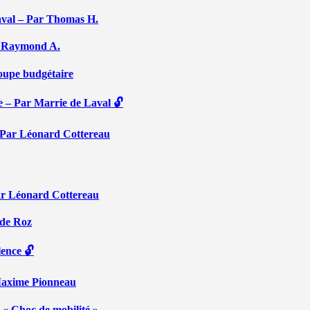
aval – Par Thomas H.
Par Raymond A.
coupe budgétaire
e – Par Marrie de Laval 🔓
 – Par Léonard Cottereau
ar Léonard Cottereau
 de Roz
lence 🔓
 Maxime Pionneau
 « Choc de mobilité »