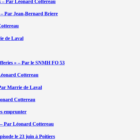
tés – Par Léonard Cottereau
é – Par Jean-Bernard Briere
Cottereau
rie de Laval
efferies » – Par le SNMH FO 53
r Léonard Cottereau
 Par Marrie de Laval
Léonard Cottereau
les emprunter
 – Par Léonard Cottereau
sode le 23 juin à Poitiers