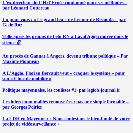
L’ex-directeur du CH d’Ernée condamné pour ses méthodes –
par Léonard Cottereau
Lu pour vous : « Le grand feu » de Léonor de Réconda – par
G. de Roz
Tollé après les propos de l’élu RN à Laval Agglo murée dans le
silence 🔓
Au procès de Gannat à Angers, devenu tribune politique – Par
Maxime Pionneau
A L’Agglo, Florian Bercault veut « craquer le système » pour
son « Choc de mobilité »
Politique mayennaise, les coulisses #1- par leglob-journal.fr
Les intercommunalités renouvelées : pas une simple formalité –
par Georges Poirier
La LDH en Mayenne : « Nous contestons le bien-fondé de votre
projet de vidéosurveillance »