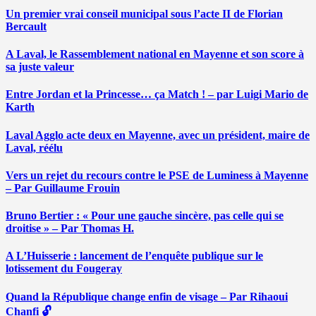
Un premier vrai conseil municipal sous l’acte II de Florian
Bercault
A Laval, le Rassemblement national en Mayenne et son score à
sa juste valeur
Entre Jordan et la Princesse… ça Match ! – par Luigi Mario de
Karth
Laval Agglo acte deux en Mayenne, avec un président, maire de
Laval, réélu
Vers un rejet du recours contre le PSE de Luminess à Mayenne
– Par Guillaume Frouin
Bruno Bertier : « Pour une gauche sincère, pas celle qui se
droitise » – Par Thomas H.
A L’Huisserie : lancement de l’enquête publique sur le
lotissement du Fougeray
Quand la République change enfin de visage – Par Rihaoui
Chanfi 🔓