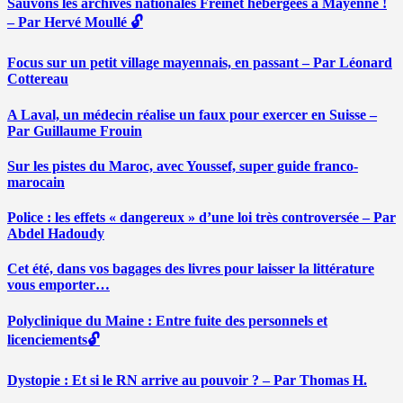
Sauvons les archives nationales Freinet hébergées à Mayenne !
– Par Hervé Moullé 🔓
Focus sur un petit village mayennais, en passant – Par Léonard
Cottereau
A Laval, un médecin réalise un faux pour exercer en Suisse –
Par Guillaume Frouin
Sur les pistes du Maroc, avec Youssef, super guide franco-
marocain
Police : les effets « dangereux » d’une loi très controversée – Par
Abdel Hadoudy
Cet été, dans vos bagages des livres pour laisser la littérature
vous emporter…
Polyclinique du Maine : Entre fuite des personnels et
licenciements🔓
Dystopie : Et si le RN arrive au pouvoir ? – Par Thomas H.