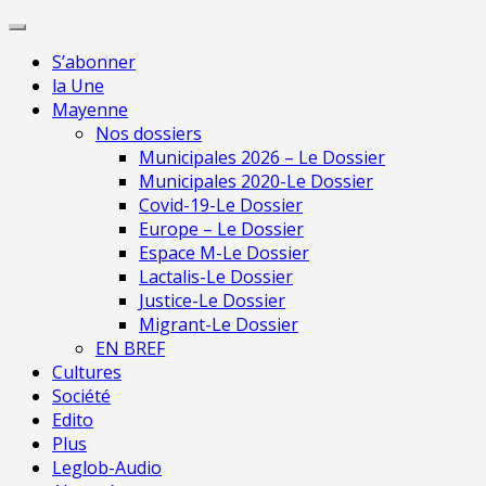
Skip
Pour une presse
to
indépendante en
Je m'abonne
S’abonner
content
Mayenne
la Une
Mayenne
Nos dossiers
Municipales 2026 – Le Dossier
Municipales 2020-Le Dossier
Covid-19-Le Dossier
Europe – Le Dossier
Espace M-Le Dossier
Lactalis-Le Dossier
Justice-Le Dossier
Migrant-Le Dossier
EN BREF
Cultures
Société
Edito
Plus
Leglob-Audio