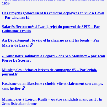
1959
Des citoyens géolocalisent les caméras déployées en ville à Laval
– Par Thomas H.
Salariés électrocutés à Laval, rejet du pourvoi de SPIE – Par
Guillaume Frouin
Au Département : le vélo et la charrue avant les bœufs – Par
Marrie de Laval 🔓
« Toute notre solidarité à l’égard » des Seb Moulinex – par Jean
Pierre Le Scornet
Municipales : échos et brèves de campagne #5 – Par leglob-
journal.fr
Fascisme ou antifascisme : choisir vite et clairement son camps,
sans hésiter 🔓
Municipales à Loiron-Ruillé – quatre candidats manquent : la
2eme liste abandonne