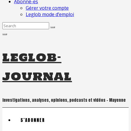
Abonné-es
Gérer votre compte
Leglob mode d’emploi
Search
for:
leglob-
journal
Investigations, analyses, opinions, podcasts et vidéos – Mayenne
S’ABONNER