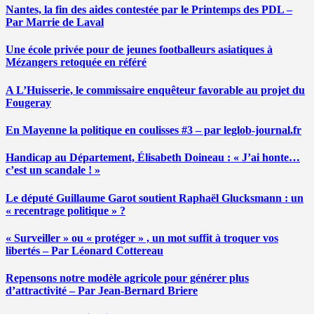
Nantes, la fin des aides contestée par le Printemps des PDL –
Par Marrie de Laval
Une école privée pour de jeunes footballeurs asiatiques à
Mézangers retoquée en référé
A L’Huisserie, le commissaire enquêteur favorable au projet du
Fougeray
En Mayenne la politique en coulisses #3 – par leglob-journal.fr
Handicap au Département, Élisabeth Doineau : « J’ai honte…
c’est un scandale ! »
Le député Guillaume Garot soutient Raphaël Glucksmann : un
« recentrage politique » ?
« Surveiller » ou « protéger » , un mot suffit à troquer vos
libertés – Par Léonard Cottereau
Repensons notre modèle agricole pour générer plus
d’attractivité – Par Jean-Bernard Briere