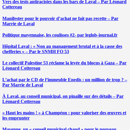
Vers des tests antiracistes dans les bars de Laval – Par Léonard
Cottereau
Manifester pour le pouvoir d’achat ne fait pas recette – Par
Marrie de Laval
Politique mayennaise, les coulisses #2- par leglob-journal.fr
Hôpital Laval : « Non au management brutal et à la casse des
chefferies » – Par le SNMH FO 53
Le collectif Palestine 53 réclame la levée du blocus à Gaza – Par
Léonard Cottereau
L’achat par le CD de l’immeuble Enedis : un million de trop ? –
Par Marrie de Laval
À Laval, au conseil municipal, on pinaille sur des détails – Par
Léonard Cottereau
« Haut les mains ! » à Champéon : pour valoriser des œuvres et
les emprunter
Mayenne, un « conseil municipal chaud » pour le nouveau