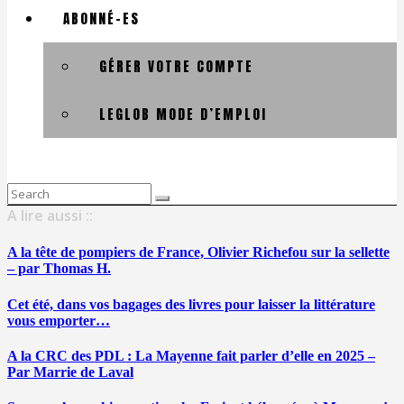
ABONNÉ-ES
GÉRER VOTRE COMPTE
LEGLOB MODE D’EMPLOI
Search
for:
A lire aussi ::
A la tête de pompiers de France, Olivier Richefou sur la sellette
– par Thomas H.
Cet été, dans vos bagages des livres pour laisser la littérature
vous emporter…
A la CRC des PDL : La Mayenne fait parler d’elle en 2025 –
Par Marrie de Laval