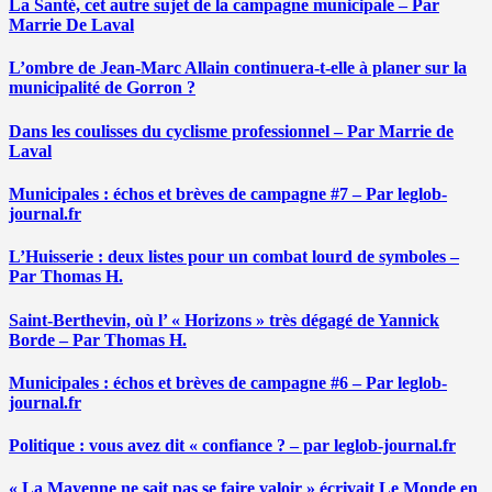
La Santé, cet autre sujet de la campagne municipale – Par
Marrie De Laval
L’ombre de Jean-Marc Allain continuera-t-elle à planer sur la
municipalité de Gorron ?
Dans les coulisses du cyclisme professionnel – Par Marrie de
Laval
Municipales : échos et brèves de campagne #7 – Par leglob-
journal.fr
L’Huisserie : deux listes pour un combat lourd de symboles –
Par Thomas H.
Saint-Berthevin, où l’ « Horizons » très dégagé de Yannick
Borde – Par Thomas H.
Municipales : échos et brèves de campagne #6 – Par leglob-
journal.fr
Politique : vous avez dit « confiance ? – par leglob-journal.fr
« La Mayenne ne sait pas se faire valoir » écrivait Le Monde en