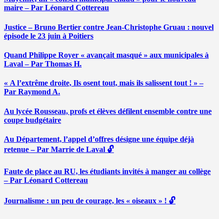
maire – Par Léonard Cottereau
Justice – Bruno Bertier contre Jean-Christophe Gruau : nouvel
épisode le 23 juin à Poitiers
Quand Philippe Royer « avançait masqué » aux municipales à
Laval – Par Thomas H.
« A l’extrême droite, Ils osent tout, mais ils salissent tout ! » –
Par Raymond A.
Au lycée Rousseau, profs et élèves défilent ensemble contre une
coupe budgétaire
Au Département, l’appel d’offres désigne une équipe déjà
retenue – Par Marrie de Laval 🔓
Faute de place au RU, les étudiants invités à manger au collège
– Par Léonard Cottereau
Journalisme : un peu de courage, les « oiseaux » ! 🔓