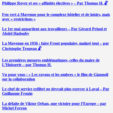
Philippe Royer et ses « affinités électives » – Par Thomas H. 🔓
Feu vert à Mayenne pour le complexe hôtelier et de loisirs, mais
avec « restrictions »
Le 1er mai appartient aux travailleurs – Par Gérard Prioul et
Abdel Hadouby
La Mayenne en 1936 : faire Front populaire, malgré tout – par
Christophe Tropeau 🔓
Les premières mesures emblématiques, celles du maire de
L’Huisserie – par Thomas H.
Vu pour vous : « Les rayons et les ombres » le film de Giannoli
sur la collaboration
Le chef de service exfiltré ne devrait plus exercer à Laval – Par
Guillaume Frouin
La défaite de Viktor Orban, une victoire pour l’Europe – par
Michel Ferron