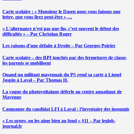
Carte scolaire : « Monsieur le Dasen nous vous faisons une
lettre, que vous lirez peut-être » …
« L’alternance n’est pas une fin, c’est souvent le début des
difficultés » – Par Christian Roger
Les raisons d’une défaite à Droite – Par Georges Poirier
Carte scolaire – des RPI touchés par des fermetures de classe,
les parents se mobilisent
Quand un militant mayennais du PS rend sa carte à Lionel
Jospin à Laval – Par Thomas H.
La vague du photovoltaïque déferle au centre aquatique de
Mayenne
Campagne du candidat LFI à Laval : l’inventaire des insoumis
« Les urnes, on les aime bien au fond » #11 – Par leglob-
journal.fr