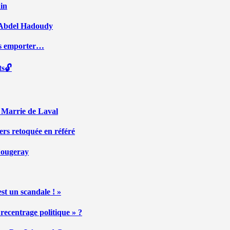
ain
ar Abdel Hadoudy
ous emporter…
ts🔓
r Marrie de Laval
ers retoquée en référé
 Fougeray
st un scandale ! »
ecentrage politique » ?