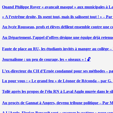
Quand Philippe Royer « avançait masqué » aux municipales à L
« A l’extrême droite, Ils osent tout, mais ils salissent tout ! » – 
Au lycée Rousseau, profs et élèves défilent ensemble contre une 
Au Département, l’appel d’offres désigne une équipe déjà retenu
Faute de place au RU, les étudiants invités à manger au collège
Journalisme : un peu de courage, les « oiseaux » ! 🔓
L’ex-directeur du CH d’Ernée condamné pour ses méthodes – p
Lu pour vous : « Le grand feu » de Léonor de Réconda – par G.
Tollé après les propos de l’élu RN à Laval Agglo murée dans le si
Au procès de Gannat à Angers, devenu tribune politique – Par
A L’Agglo, Florian Bercault veut « craquer le système » pour son