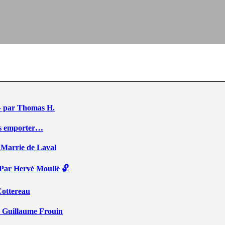
e – par Thomas H.
ous emporter…
 Marrie de Laval
 Par Hervé Moullé 🔓
Cottereau
r Guillaume Frouin