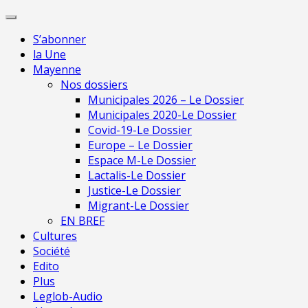
Skip
Pour 
to
S’abonner
content
la Une
Mayenne
Nos dossiers
Municipales 2026 – Le Dossier
Municipales 2020-Le Dossier
Covid-19-Le Dossier
Europe – Le Dossier
Espace M-Le Dossier
Lactalis-Le Dossier
Justice-Le Dossier
Migrant-Le Dossier
EN BREF
Cultures
Société
Edito
Plus
Leglob-Audio