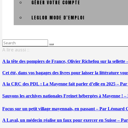
GÉRER VOTRE COMPTE
LEGLOB MODE D’EMPLOI
Search
for:
A lire aussi ::
A la tête des pompiers de France, Olivier Richefou sur la sellett
Cet été, dans vos bagages des livres pour laisser la littérature v
A la CRC des PDL : La Mayenne fait parler d’elle en 2025 – Par
Sauvons les archives nationales Freinet hébergées à Mayenne ! –
Focus sur un petit village mayennais, en passant – Par Léonard 
A Laval, un médecin réalise un faux pour exercer en Suisse – Pa