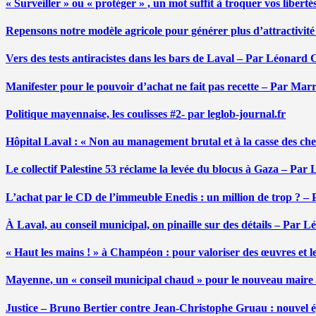
« Surveiller » ou « protéger » , un mot suffit à troquer vos liber
Repensons notre modèle agricole pour générer plus d’attractivit
Vers des tests antiracistes dans les bars de Laval – Par Léonard 
Manifester pour le pouvoir d’achat ne fait pas recette – Par Mar
Politique mayennaise, les coulisses #2- par leglob-journal.fr
Hôpital Laval : « Non au management brutal et à la casse des ch
Le collectif Palestine 53 réclame la levée du blocus à Gaza – Pa
L’achat par le CD de l’immeuble Enedis : un million de trop ? –
À Laval, au conseil municipal, on pinaille sur des détails – Par 
« Haut les mains ! » à Champéon : pour valoriser des œuvres et 
Mayenne, un « conseil municipal chaud » pour le nouveau maire
Justice – Bruno Bertier contre Jean-Christophe Gruau : nouvel épi