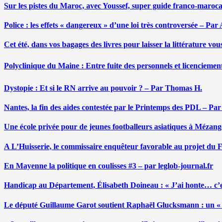
Sur les pistes du Maroc, avec Youssef, super guide franco-maroc
Police : les effets « dangereux » d’une loi très controversée – P
Cet été, dans vos bagages des livres pour laisser la littérature v
Polyclinique du Maine : Entre fuite des personnels et licenciemen
Dystopie : Et si le RN arrive au pouvoir ? – Par Thomas H.
Nantes, la fin des aides contestée par le Printemps des PDL – Pa
Une école privée pour de jeunes footballeurs asiatiques à Mézang
A L’Huisserie, le commissaire enquêteur favorable au projet du
En Mayenne la politique en coulisses #3 – par leglob-journal.fr
Handicap au Département, Élisabeth Doineau : « J’ai honte… c’e
Le député Guillaume Garot soutient Raphaël Glucksmann : un « r