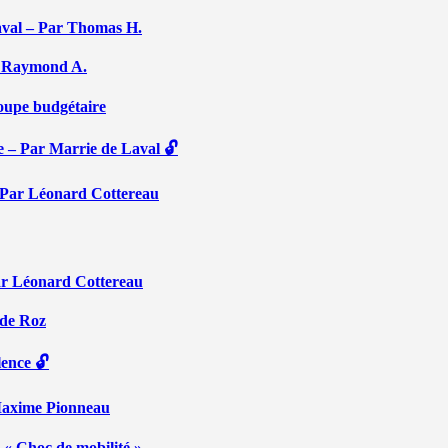
aval – Par Thomas H.
Par Raymond A.
coupe budgétaire
e – Par Marrie de Laval 🔓
 – Par Léonard Cottereau
ar Léonard Cottereau
 de Roz
lence 🔓
 Maxime Pionneau
 « Choc de mobilité »