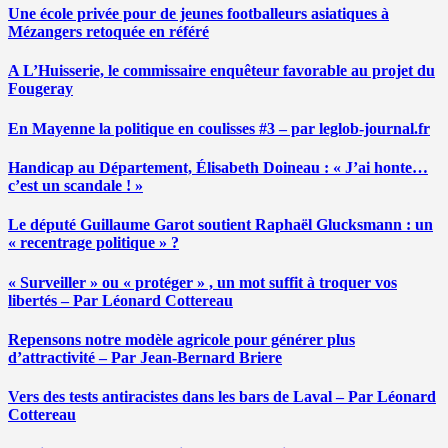
Une école privée pour de jeunes footballeurs asiatiques à
Mézangers retoquée en référé
A L’Huisserie, le commissaire enquêteur favorable au projet du
Fougeray
En Mayenne la politique en coulisses #3 – par leglob-journal.fr
Handicap au Département, Élisabeth Doineau : « J’ai honte…
c’est un scandale ! »
Le député Guillaume Garot soutient Raphaël Glucksmann : un
« recentrage politique » ?
« Surveiller » ou « protéger » , un mot suffit à troquer vos
libertés – Par Léonard Cottereau
Repensons notre modèle agricole pour générer plus
d’attractivité – Par Jean-Bernard Briere
Vers des tests antiracistes dans les bars de Laval – Par Léonard
Cottereau