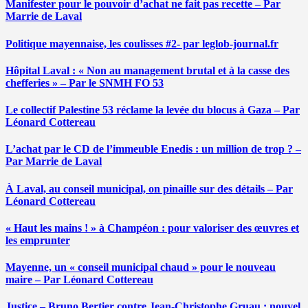
Manifester pour le pouvoir d’achat ne fait pas recette – Par
Marrie de Laval
Politique mayennaise, les coulisses #2- par leglob-journal.fr
Hôpital Laval : « Non au management brutal et à la casse des
chefferies » – Par le SNMH FO 53
Le collectif Palestine 53 réclame la levée du blocus à Gaza – Par
Léonard Cottereau
L’achat par le CD de l’immeuble Enedis : un million de trop ? –
Par Marrie de Laval
À Laval, au conseil municipal, on pinaille sur des détails – Par
Léonard Cottereau
« Haut les mains ! » à Champéon : pour valoriser des œuvres et
les emprunter
Mayenne, un « conseil municipal chaud » pour le nouveau
maire – Par Léonard Cottereau
Justice – Bruno Bertier contre Jean-Christophe Gruau : nouvel