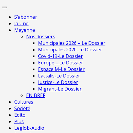
Skip
Pour une presse indépendante en Ma
to
S’abonner
content
la Une
Mayenne
Nos dossiers
Municipales 2026 – Le Dossier
Municipales 2020-Le Dossier
Covid-19-Le Dossier
Europe – Le Dossier
Espace M-Le Dossier
Lactalis-Le Dossier
Justice-Le Dossier
Migrant-Le Dossier
EN BREF
Cultures
Société
Edito
Plus
Leglob-Audio