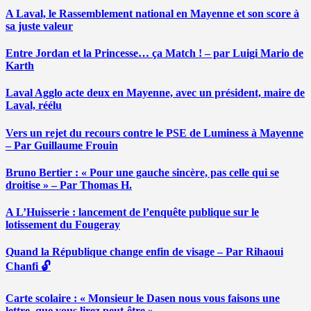
A Laval, le Rassemblement national en Mayenne et son score à
sa juste valeur
Entre Jordan et la Princesse… ça Match ! – par Luigi Mario de
Karth
Laval Agglo acte deux en Mayenne, avec un président, maire de
Laval, réélu
Vers un rejet du recours contre le PSE de Luminess à Mayenne
– Par Guillaume Frouin
Bruno Bertier : « Pour une gauche sincère, pas celle qui se
droitise » – Par Thomas H.
A L’Huisserie : lancement de l’enquête publique sur le
lotissement du Fougeray
Quand la République change enfin de visage – Par Rihaoui
Chanfi 🔓
Carte scolaire : « Monsieur le Dasen nous vous faisons une
lettre, que vous lirez peut-être » …