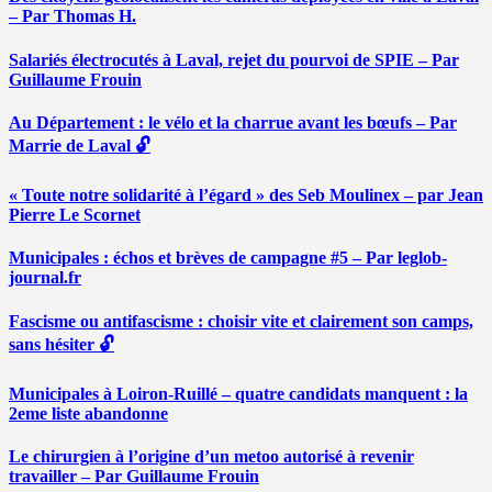
– Par Thomas H.
Salariés électrocutés à Laval, rejet du pourvoi de SPIE – Par
Guillaume Frouin
Au Département : le vélo et la charrue avant les bœufs – Par
Marrie de Laval 🔓
« Toute notre solidarité à l’égard » des Seb Moulinex – par Jean
Pierre Le Scornet
Municipales : échos et brèves de campagne #5 – Par leglob-
journal.fr
Fascisme ou antifascisme : choisir vite et clairement son camps,
sans hésiter 🔓
Municipales à Loiron-Ruillé – quatre candidats manquent : la
2eme liste abandonne
Le chirurgien à l’origine d’un metoo autorisé à revenir
travailler – Par Guillaume Frouin