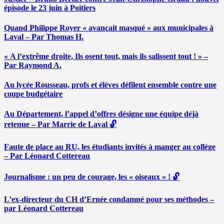
épisode le 23 juin à Poitiers
Quand Philippe Royer « avançait masqué » aux municipales à
Laval – Par Thomas H.
« A l’extrême droite, Ils osent tout, mais ils salissent tout ! » –
Par Raymond A.
Au lycée Rousseau, profs et élèves défilent ensemble contre une
coupe budgétaire
Au Département, l’appel d’offres désigne une équipe déjà
retenue – Par Marrie de Laval 🔓
Faute de place au RU, les étudiants invités à manger au collège
– Par Léonard Cottereau
Journalisme : un peu de courage, les « oiseaux » ! 🔓
L’ex-directeur du CH d’Ernée condamné pour ses méthodes –
par Léonard Cottereau