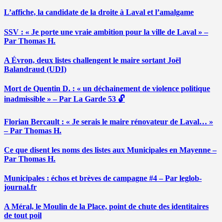
L’affiche, la candidate de la droite à Laval et l’amalgame
SSV : « Je porte une vraie ambition pour la ville de Laval » –
Par Thomas H.
A Évron, deux listes challengent le maire sortant Joël
Balandraud (UDI)
Mort de Quentin D. : « un déchainement de violence politique
inadmissible » – Par La Garde 53 🔓
Florian Bercault : « Je serais le maire rénovateur de Laval… »
– Par Thomas H.
Ce que disent les noms des listes aux Municipales en Mayenne –
Par Thomas H.
Municipales : échos et brèves de campagne #4 – Par leglob-
journal.fr
A Méral, le Moulin de la Place, point de chute des identitaires
de tout poil