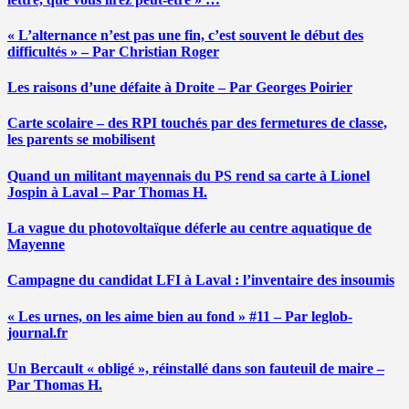
« L’alternance n’est pas une fin, c’est souvent le début des
difficultés » – Par Christian Roger
Les raisons d’une défaite à Droite – Par Georges Poirier
Carte scolaire – des RPI touchés par des fermetures de classe,
les parents se mobilisent
Quand un militant mayennais du PS rend sa carte à Lionel
Jospin à Laval – Par Thomas H.
La vague du photovoltaïque déferle au centre aquatique de
Mayenne
Campagne du candidat LFI à Laval : l’inventaire des insoumis
« Les urnes, on les aime bien au fond » #11 – Par leglob-
journal.fr
Un Bercault « obligé », réinstallé dans son fauteuil de maire –
Par Thomas H.