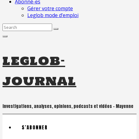
Abonné-es
Gérer votre compte
Leglob mode d’emploi
Search
for:
leglob-
journal
Investigations, analyses, opinions, podcasts et vidéos – Mayenne
S’ABONNER