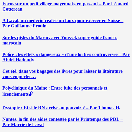
Focus sur un petit village mayennais, en passant – Par Léonard
Cottereau
A Laval, un médecin réalise un faux pour exercer en Suisse –
Par Guillaume Frouin
Sur les pistes du Maroc, avec Youssef, super guide franco-
marocain
Police : les effets « dangereux » d’une loi très controversée – Par
Abdel Hadoudy
Cet été, dans vos bagages des livres pour laisser la littérature
vous emporter…
Polyclinique du Maine : Entre fuite des personnels et
licenciements🔓
Dystopie : Et si le RN arrive au pouvoir ? – Par Thomas H.
Nantes, la fin des aides contestée par le Printemps des PDL –
Par Marrie de Laval