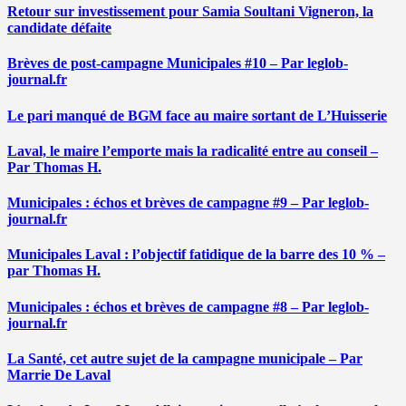
Retour sur investissement pour Samia Soultani Vigneron, la
candidate défaite
Brèves de post-campagne Municipales #10 – Par leglob-
journal.fr
Le pari manqué de BGM face au maire sortant de L’Huisserie
Laval, le maire l’emporte mais la radicalité entre au conseil –
Par Thomas H.
Municipales : échos et brèves de campagne #9 – Par leglob-
journal.fr
Municipales Laval : l’objectif fatidique de la barre des 10 % –
par Thomas H.
Municipales : échos et brèves de campagne #8 – Par leglob-
journal.fr
La Santé, cet autre sujet de la campagne municipale – Par
Marrie De Laval