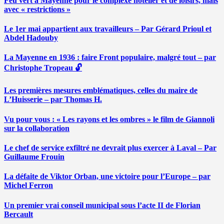
Feu vert à Mayenne pour le complexe hôtelier et de loisirs, mais
avec « restrictions »
Le 1er mai appartient aux travailleurs – Par Gérard Prioul et
Abdel Hadouby
La Mayenne en 1936 : faire Front populaire, malgré tout – par
Christophe Tropeau 🔓
Les premières mesures emblématiques, celles du maire de
L’Huisserie – par Thomas H.
Vu pour vous : « Les rayons et les ombres » le film de Giannoli
sur la collaboration
Le chef de service exfiltré ne devrait plus exercer à Laval – Par
Guillaume Frouin
La défaite de Viktor Orban, une victoire pour l’Europe – par
Michel Ferron
Un premier vrai conseil municipal sous l’acte II de Florian
Bercault