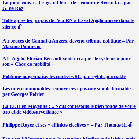
Lu pour vous : « Le grand feu » de Léonor de Réconda – par
G. de Roz
Tollé après les propos de l’élu RN à Laval Agglo murée dans le
silence 🔓
Au procès de Gannat à Angers, devenu tribune politique – Par
Maxime Pionneau
A L’Agglo, Florian Bercault veut « craquer le système » pour
son « Choc de mobilité »
Politique mayennaise, les coulisses #1- par leglob-journal.fr
Les intercommunalités renouvelées : pas une simple formalité –
par Georges Poirier
La LDH en Mayenne : « Nous contestons le bien-fondé de votre
projet de vidéosurveillance »
Philippe Royer et ses « affinités électives » – Par Thomas H. 🔓