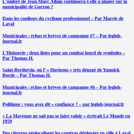
L’ombre de Jean-Marc Allain continuera-t-elle à planer sur la
municipalité de Gorron ?
Dans les coulisses du cyclisme professionnel – Par Marrie de
Laval
Municipales : échos et brèves de campagne #7 – Par leglob-
journal.fr
L’Huisserie : deux listes pour un combat lourd de symboles –
Par Thomas H.
Saint-Berthevin, où l’ « Horizons » très dégagé de Yannick
Borde – Par Thomas H.
Municipales : échos et brèves de campagne #6 – Par leglob-
journal.fr
Politique : vous avez dit « confiance ? – par leglob-journal.fr
« La Mayenne ne sait pas se faire valoir » écrivait Le Monde en
1959
Des citoyens géolocalisent les caméras déployées en ville à Laval