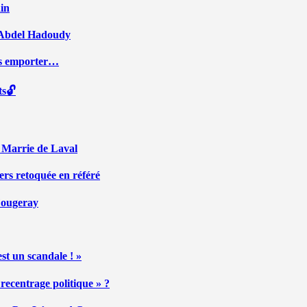
ain
ar Abdel Hadoudy
ous emporter…
ts🔓
r Marrie de Laval
ers retoquée en référé
 Fougeray
st un scandale ! »
ecentrage politique » ?