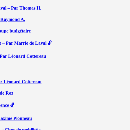
aval – Par Thomas H.
Par Raymond A.
coupe budgétaire
e – Par Marrie de Laval 🔓
 – Par Léonard Cottereau
ar Léonard Cottereau
 de Roz
lence 🔓
 Maxime Pionneau
 « Choc de mobilité »