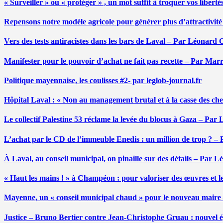
« Surveiller » ou « protéger » , un mot suffit à troquer vos liber
Repensons notre modèle agricole pour générer plus d’attractivit
Vers des tests antiracistes dans les bars de Laval – Par Léonard 
Manifester pour le pouvoir d’achat ne fait pas recette – Par Mar
Politique mayennaise, les coulisses #2- par leglob-journal.fr
Hôpital Laval : « Non au management brutal et à la casse des ch
Le collectif Palestine 53 réclame la levée du blocus à Gaza – Pa
L’achat par le CD de l’immeuble Enedis : un million de trop ? –
À Laval, au conseil municipal, on pinaille sur des détails – Par 
« Haut les mains ! » à Champéon : pour valoriser des œuvres et 
Mayenne, un « conseil municipal chaud » pour le nouveau maire
Justice – Bruno Bertier contre Jean-Christophe Gruau : nouvel épi