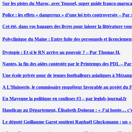
Sur les pistes du Maroc, avec Youssef, super guide franco-maroc
Police : les effets « dangereux » d’une loi très controversée – P
Cet été, dans vos bagages des livres pour laisser la littérature v
Polyclinique du Maine : Entre fuite des personnels et licenciemen
Dystopie : Et si le RN arrive au pouvoir ? – Par Thomas H.
Nantes, la fin des aides contestée par le Printemps des PDL – Pa
Une école privée pour de jeunes footballeurs asiatiques à Mézang
A L’Huisserie, le commissaire enquêteur favorable au projet du
En Mayenne la politique en coulisses #3 – par leglob-journal.fr
Handicap au Département, Élisabeth Doineau : « J’ai honte… c’e
Le député Guillaume Garot soutient Raphaël Glucksmann : un « r