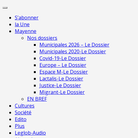
Skip
Pour 
to
S’abonner
content
la Une
Mayenne
Nos dossiers
Municipales 2026 – Le Dossier
Municipales 2020-Le Dossier
Covid-19-Le Dossier
Europe – Le Dossier
Espace M-Le Dossier
Lactalis-Le Dossier
Justice-Le Dossier
Migrant-Le Dossier
EN BREF
Cultures
Société
Edito
Plus
Leglob-Audio