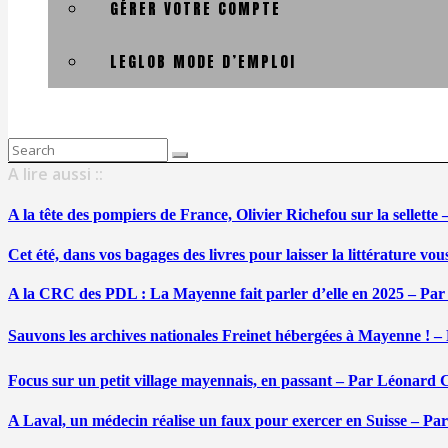
GÉRER VOTRE COMPTE
LEGLOB MODE D’EMPLOI
Search
for:
A lire aussi ::
A la tête des pompiers de France, Olivier Richefou sur la sellett
Cet été, dans vos bagages des livres pour laisser la littérature v
A la CRC des PDL : La Mayenne fait parler d’elle en 2025 – Par
Sauvons les archives nationales Freinet hébergées à Mayenne ! –
Focus sur un petit village mayennais, en passant – Par Léonard 
A Laval, un médecin réalise un faux pour exercer en Suisse – Pa