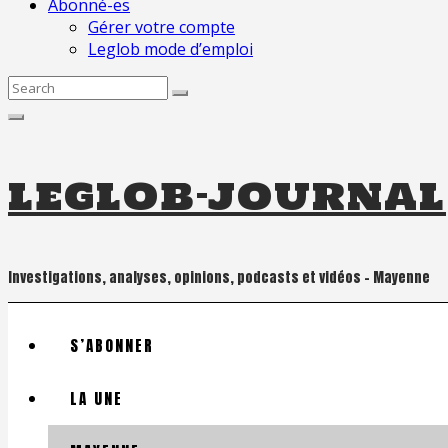
Abonné-es
Gérer votre compte
Leglob mode d’emploi
Search
for:
leglob-journal
Investigations, analyses, opinions, podcasts et vidéos – Mayenne
S’ABONNER
LA UNE