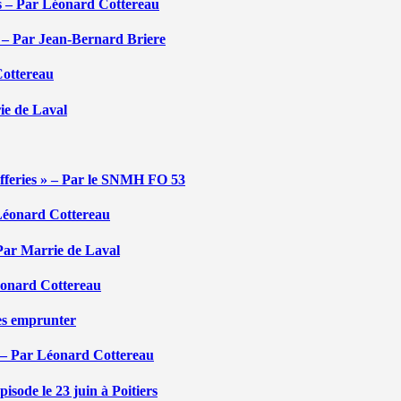
tés – Par Léonard Cottereau
é – Par Jean-Bernard Briere
Cottereau
rie de Laval
efferies » – Par le SNMH FO 53
r Léonard Cottereau
 Par Marrie de Laval
Léonard Cottereau
les emprunter
 – Par Léonard Cottereau
sode le 23 juin à Poitiers