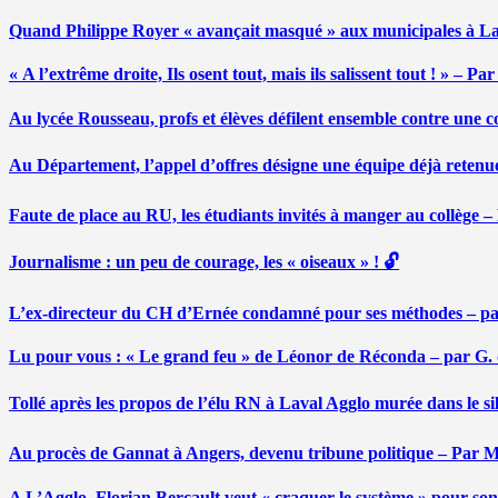
Quand Philippe Royer « avançait masqué » aux municipales à L
« A l’extrême droite, Ils osent tout, mais ils salissent tout ! » – 
Au lycée Rousseau, profs et élèves défilent ensemble contre une 
Au Département, l’appel d’offres désigne une équipe déjà retenu
Faute de place au RU, les étudiants invités à manger au collège
Journalisme : un peu de courage, les « oiseaux » ! 🔓
L’ex-directeur du CH d’Ernée condamné pour ses méthodes – p
Lu pour vous : « Le grand feu » de Léonor de Réconda – par G.
Tollé après les propos de l’élu RN à Laval Agglo murée dans le si
Au procès de Gannat à Angers, devenu tribune politique – Par
A L’Agglo, Florian Bercault veut « craquer le système » pour son