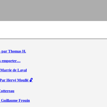
e – par Thomas H.
ous emporter…
 Marrie de Laval
 Par Hervé Moullé 🔓
Cottereau
r Guillaume Frouin