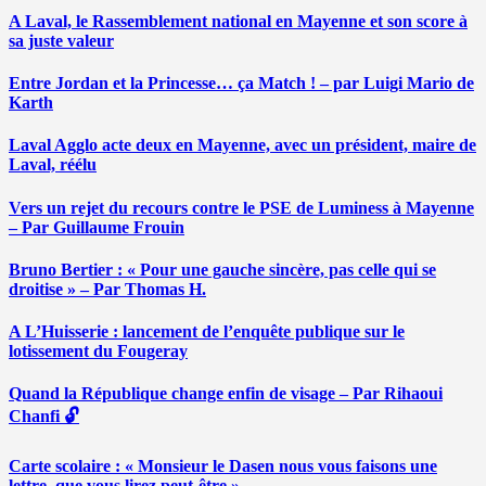
A Laval, le Rassemblement national en Mayenne et son score à
sa juste valeur
Entre Jordan et la Princesse… ça Match ! – par Luigi Mario de
Karth
Laval Agglo acte deux en Mayenne, avec un président, maire de
Laval, réélu
Vers un rejet du recours contre le PSE de Luminess à Mayenne
– Par Guillaume Frouin
Bruno Bertier : « Pour une gauche sincère, pas celle qui se
droitise » – Par Thomas H.
A L’Huisserie : lancement de l’enquête publique sur le
lotissement du Fougeray
Quand la République change enfin de visage – Par Rihaoui
Chanfi 🔓
Carte scolaire : « Monsieur le Dasen nous vous faisons une
lettre, que vous lirez peut-être » …