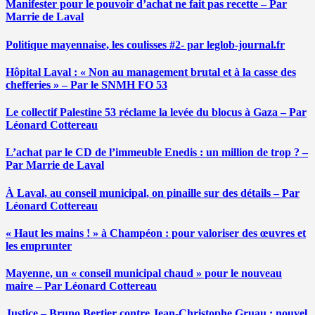
Manifester pour le pouvoir d’achat ne fait pas recette – Par
Marrie de Laval
Politique mayennaise, les coulisses #2- par leglob-journal.fr
Hôpital Laval : « Non au management brutal et à la casse des
chefferies » – Par le SNMH FO 53
Le collectif Palestine 53 réclame la levée du blocus à Gaza – Par
Léonard Cottereau
L’achat par le CD de l’immeuble Enedis : un million de trop ? –
Par Marrie de Laval
À Laval, au conseil municipal, on pinaille sur des détails – Par
Léonard Cottereau
« Haut les mains ! » à Champéon : pour valoriser des œuvres et
les emprunter
Mayenne, un « conseil municipal chaud » pour le nouveau
maire – Par Léonard Cottereau
Justice – Bruno Bertier contre Jean-Christophe Gruau : nouvel