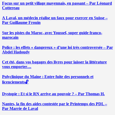
Focus sur un petit village mayennais, en passant – Par Léonard
Cottereau
A Laval, un médecin réalise un faux pour exercer en Suisse –
Par Guillaume Frouin
Sur les pistes du Maroc, avec Youssef, super guide franco-
marocain
Police : les effets « dangereux » d’une loi très controversée – Par
Abdel Hadoudy
Cet été, dans vos bagages des livres pour laisser la littérature
vous emporter…
Polyclinique du Maine : Entre fuite des personnels et
licenciements🔓
Dystopie : Et si le RN arrive au pouvoir ? – Par Thomas H.
Nantes, la fin des aides contestée par le Printemps des PDL –
Par Marrie de Laval