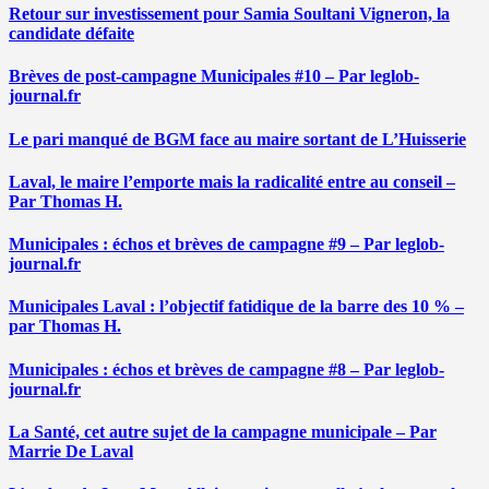
Retour sur investissement pour Samia Soultani Vigneron, la
candidate défaite
Brèves de post-campagne Municipales #10 – Par leglob-
journal.fr
Le pari manqué de BGM face au maire sortant de L’Huisserie
Laval, le maire l’emporte mais la radicalité entre au conseil –
Par Thomas H.
Municipales : échos et brèves de campagne #9 – Par leglob-
journal.fr
Municipales Laval : l’objectif fatidique de la barre des 10 % –
par Thomas H.
Municipales : échos et brèves de campagne #8 – Par leglob-
journal.fr
La Santé, cet autre sujet de la campagne municipale – Par
Marrie De Laval