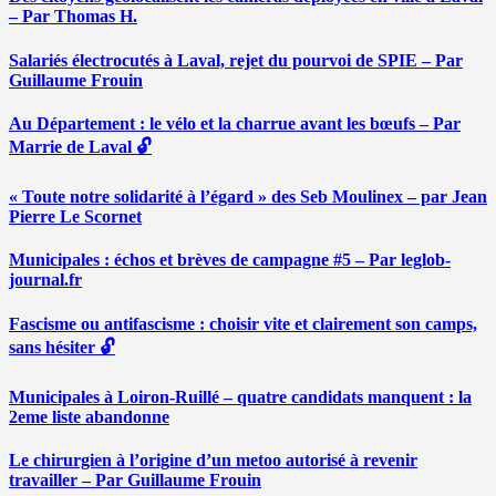
– Par Thomas H.
Salariés électrocutés à Laval, rejet du pourvoi de SPIE – Par
Guillaume Frouin
Au Département : le vélo et la charrue avant les bœufs – Par
Marrie de Laval 🔓
« Toute notre solidarité à l’égard » des Seb Moulinex – par Jean
Pierre Le Scornet
Municipales : échos et brèves de campagne #5 – Par leglob-
journal.fr
Fascisme ou antifascisme : choisir vite et clairement son camps,
sans hésiter 🔓
Municipales à Loiron-Ruillé – quatre candidats manquent : la
2eme liste abandonne
Le chirurgien à l’origine d’un metoo autorisé à revenir
travailler – Par Guillaume Frouin