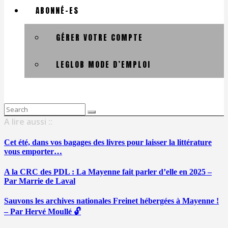
ABONNÉ-ES
GÉRER VOTRE COMPTE
LEGLOB MODE D’EMPLOI
Search
for:
A lire aussi ::
Cet été, dans vos bagages des livres pour laisser la littérature
vous emporter…
A la CRC des PDL : La Mayenne fait parler d’elle en 2025 –
Par Marrie de Laval
Sauvons les archives nationales Freinet hébergées à Mayenne !
– Par Hervé Moullé 🔓