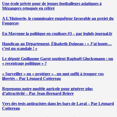
Une école privée pour de jeunes footballeurs asiatiques à
Mézangers retoquée en référé
A L’Huisserie, le commissaire enquêteur favorable au projet du
Fougeray
En Mayenne la politique en coulisses #3 – par leglob-journal.fr
Handicap au Département, Élisabeth Doineau : « J’ai honte…
c’est un scandale ! »
Le député Guillaume Garot soutient Raphaël Glucksmann : un
« recentrage politique » ?
« Surveiller » ou « protéger » , un mot suffit à troquer vos
libertés – Par Léonard Cottereau
Repensons notre modèle agricole pour générer plus
d’attractivité – Par Jean-Bernard Briere
Vers des tests antiracistes dans les bars de Laval – Par Léonard
Cottereau