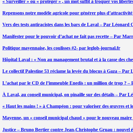
« Surveiller » ou « protéger » , un mot suffit à troquer vos liber
Repensons notre modèle agricole pour générer plus d’attractivit
Vers des tests antiracistes dans les bars de Laval – Par Léonard 
Manifester pour le pouvoir d’achat ne fait pas recette – Par Mar
Politique mayennaise, les coulisses #2- par leglob-journal.fr
Hôpital Laval : « Non au management brutal et à la casse des ch
Le collectif Palestine 53 réclame la levée du blocus à Gaza – Pa
L’achat par le CD de l’immeuble Enedis : un million de trop ? –
À Laval, au conseil municipal, on pinaille sur des détails – Par 
« Haut les mains ! » à Champéon : pour valoriser des œuvres et 
Mayenne, un « conseil municipal chaud » pour le nouveau maire
Justice – Bruno Bertier contre Jean-Christophe Gruau : nouvel épi