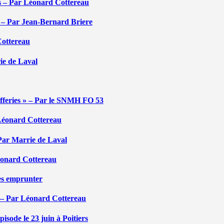
tés – Par Léonard Cottereau
é – Par Jean-Bernard Briere
Cottereau
rie de Laval
efferies » – Par le SNMH FO 53
r Léonard Cottereau
 Par Marrie de Laval
Léonard Cottereau
les emprunter
 – Par Léonard Cottereau
sode le 23 juin à Poitiers