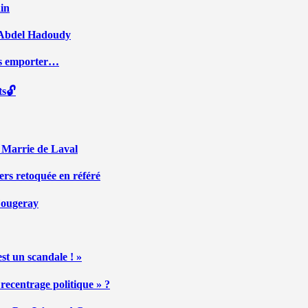
ain
ar Abdel Hadoudy
ous emporter…
ts🔓
r Marrie de Laval
ers retoquée en référé
 Fougeray
st un scandale ! »
ecentrage politique » ?