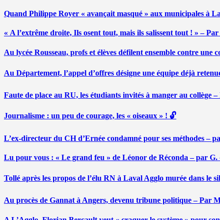
Quand Philippe Royer « avançait masqué » aux municipales à L
« A l’extrême droite, Ils osent tout, mais ils salissent tout ! » – 
Au lycée Rousseau, profs et élèves défilent ensemble contre une 
Au Département, l’appel d’offres désigne une équipe déjà retenu
Faute de place au RU, les étudiants invités à manger au collège
Journalisme : un peu de courage, les « oiseaux » ! 🔓
L’ex-directeur du CH d’Ernée condamné pour ses méthodes – p
Lu pour vous : « Le grand feu » de Léonor de Réconda – par G.
Tollé après les propos de l’élu RN à Laval Agglo murée dans le si
Au procès de Gannat à Angers, devenu tribune politique – Par
A L’Agglo, Florian Bercault veut « craquer le système » pour son