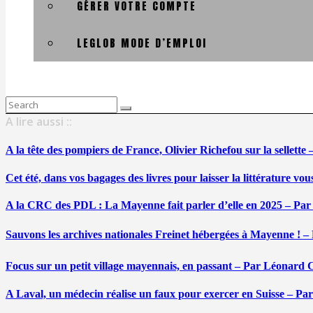
GÉRER VOTRE COMPTE
LEGLOB MODE D’EMPLOI
Search
for:
A lire aussi ::
A la tête des pompiers de France, Olivier Richefou sur la sellett
Cet été, dans vos bagages des livres pour laisser la littérature v
A la CRC des PDL : La Mayenne fait parler d’elle en 2025 – Par
Sauvons les archives nationales Freinet hébergées à Mayenne ! –
Focus sur un petit village mayennais, en passant – Par Léonard 
A Laval, un médecin réalise un faux pour exercer en Suisse – Pa