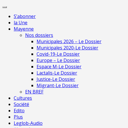
Skip
Pour 
to
S’abonner
content
la Une
Mayenne
Nos dossiers
Municipales 2026 – Le Dossier
Municipales 2020-Le Dossier
Covid-19-Le Dossier
Europe – Le Dossier
Espace M-Le Dossier
Lactalis-Le Dossier
Justice-Le Dossier
Migrant-Le Dossier
EN BREF
Cultures
Société
Edito
Plus
Leglob-Audio