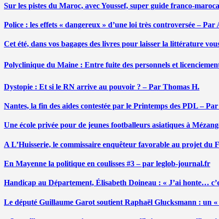
Sur les pistes du Maroc, avec Youssef, super guide franco-maroc
Police : les effets « dangereux » d’une loi très controversée – P
Cet été, dans vos bagages des livres pour laisser la littérature v
Polyclinique du Maine : Entre fuite des personnels et licenciemen
Dystopie : Et si le RN arrive au pouvoir ? – Par Thomas H.
Nantes, la fin des aides contestée par le Printemps des PDL – Pa
Une école privée pour de jeunes footballeurs asiatiques à Mézang
A L’Huisserie, le commissaire enquêteur favorable au projet du
En Mayenne la politique en coulisses #3 – par leglob-journal.fr
Handicap au Département, Élisabeth Doineau : « J’ai honte… c’e
Le député Guillaume Garot soutient Raphaël Glucksmann : un « r