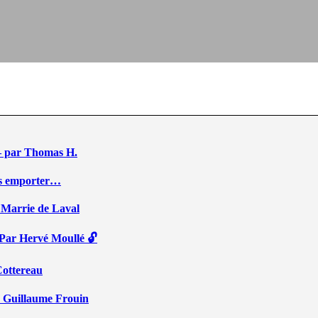
e – par Thomas H.
ous emporter…
 Marrie de Laval
 Par Hervé Moullé 🔓
Cottereau
r Guillaume Frouin