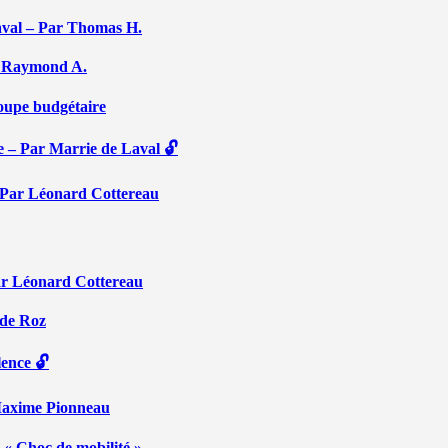
aval – Par Thomas H.
Par Raymond A.
coupe budgétaire
e – Par Marrie de Laval 🔓
 – Par Léonard Cottereau
ar Léonard Cottereau
 de Roz
lence 🔓
 Maxime Pionneau
 « Choc de mobilité »