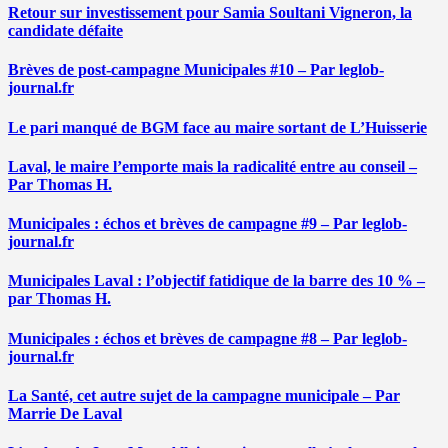
Retour sur investissement pour Samia Soultani Vigneron, la
candidate défaite
Brèves de post-campagne Municipales #10 – Par leglob-
journal.fr
Le pari manqué de BGM face au maire sortant de L’Huisserie
Laval, le maire l’emporte mais la radicalité entre au conseil –
Par Thomas H.
Municipales : échos et brèves de campagne #9 – Par leglob-
journal.fr
Municipales Laval : l’objectif fatidique de la barre des 10 % –
par Thomas H.
Municipales : échos et brèves de campagne #8 – Par leglob-
journal.fr
La Santé, cet autre sujet de la campagne municipale – Par
Marrie De Laval