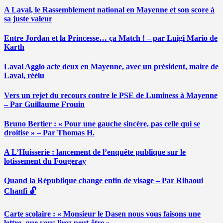
A Laval, le Rassemblement national en Mayenne et son score à
sa juste valeur
Entre Jordan et la Princesse… ça Match ! – par Luigi Mario de
Karth
Laval Agglo acte deux en Mayenne, avec un président, maire de
Laval, réélu
Vers un rejet du recours contre le PSE de Luminess à Mayenne
– Par Guillaume Frouin
Bruno Bertier : « Pour une gauche sincère, pas celle qui se
droitise » – Par Thomas H.
A L’Huisserie : lancement de l’enquête publique sur le
lotissement du Fougeray
Quand la République change enfin de visage – Par Rihaoui
Chanfi 🔓
Carte scolaire : « Monsieur le Dasen nous vous faisons une
lettre, que vous lirez peut-être » …