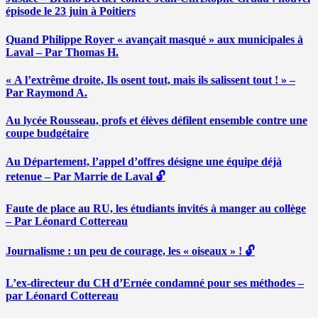
épisode le 23 juin à Poitiers
Quand Philippe Royer « avançait masqué » aux municipales à
Laval – Par Thomas H.
« A l’extrême droite, Ils osent tout, mais ils salissent tout ! » –
Par Raymond A.
Au lycée Rousseau, profs et élèves défilent ensemble contre une
coupe budgétaire
Au Département, l’appel d’offres désigne une équipe déjà
retenue – Par Marrie de Laval 🔓
Faute de place au RU, les étudiants invités à manger au collège
– Par Léonard Cottereau
Journalisme : un peu de courage, les « oiseaux » ! 🔓
L’ex-directeur du CH d’Ernée condamné pour ses méthodes –
par Léonard Cottereau