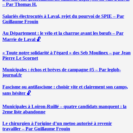
– Par Thomas H.
Salariés électrocutés à Laval, rejet du pourvoi de SPIE – Par
Guillaume Frouin
Au Département : le vélo et la charrue avant les bœufs – Par
Marrie de Laval 🔓
« Toute notre solidarité à l’égard » des Seb Moulinex – par Jean
Pierre Le Scornet
Municipales : échos et brèves de campagne #5 – Par leglob-
journal.fr
Fascisme ou antifascisme : choisir vite et clairement son camps,
sans hésiter 🔓
Municipales à Loiron-Ruillé – quatre candidats manquent : la
2eme liste abandonne
Le chirurgien à l’origine d’un metoo autorisé à revenir
travailler – Par Guillaume Frouin