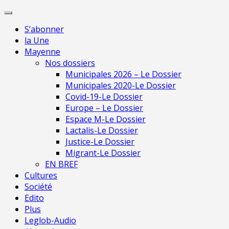
Skip
Pour une presse
to
indépendante en
Je m'abonne
S’abonner
content
Mayenne
la Une
Mayenne
Nos dossiers
Municipales 2026 – Le Dossier
Municipales 2020-Le Dossier
Covid-19-Le Dossier
Europe – Le Dossier
Espace M-Le Dossier
Lactalis-Le Dossier
Justice-Le Dossier
Migrant-Le Dossier
EN BREF
Cultures
Société
Edito
Plus
Leglob-Audio