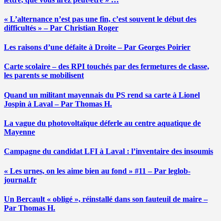
« L’alternance n’est pas une fin, c’est souvent le début des
difficultés » – Par Christian Roger
Les raisons d’une défaite à Droite – Par Georges Poirier
Carte scolaire – des RPI touchés par des fermetures de classe,
les parents se mobilisent
Quand un militant mayennais du PS rend sa carte à Lionel
Jospin à Laval – Par Thomas H.
La vague du photovoltaïque déferle au centre aquatique de
Mayenne
Campagne du candidat LFI à Laval : l’inventaire des insoumis
« Les urnes, on les aime bien au fond » #11 – Par leglob-
journal.fr
Un Bercault « obligé », réinstallé dans son fauteuil de maire –
Par Thomas H.