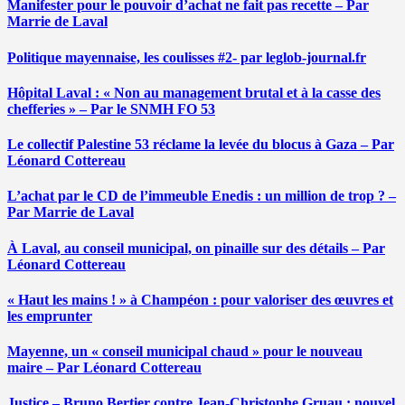
Manifester pour le pouvoir d’achat ne fait pas recette – Par
Marrie de Laval
Politique mayennaise, les coulisses #2- par leglob-journal.fr
Hôpital Laval : « Non au management brutal et à la casse des
chefferies » – Par le SNMH FO 53
Le collectif Palestine 53 réclame la levée du blocus à Gaza – Par
Léonard Cottereau
L’achat par le CD de l’immeuble Enedis : un million de trop ? –
Par Marrie de Laval
À Laval, au conseil municipal, on pinaille sur des détails – Par
Léonard Cottereau
« Haut les mains ! » à Champéon : pour valoriser des œuvres et
les emprunter
Mayenne, un « conseil municipal chaud » pour le nouveau
maire – Par Léonard Cottereau
Justice – Bruno Bertier contre Jean-Christophe Gruau : nouvel