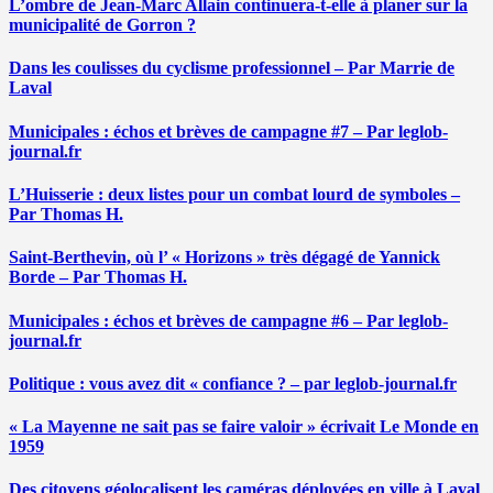
L’ombre de Jean-Marc Allain continuera-t-elle à planer sur la
municipalité de Gorron ?
Dans les coulisses du cyclisme professionnel – Par Marrie de
Laval
Municipales : échos et brèves de campagne #7 – Par leglob-
journal.fr
L’Huisserie : deux listes pour un combat lourd de symboles –
Par Thomas H.
Saint-Berthevin, où l’ « Horizons » très dégagé de Yannick
Borde – Par Thomas H.
Municipales : échos et brèves de campagne #6 – Par leglob-
journal.fr
Politique : vous avez dit « confiance ? – par leglob-journal.fr
« La Mayenne ne sait pas se faire valoir » écrivait Le Monde en
1959
Des citoyens géolocalisent les caméras déployées en ville à Laval