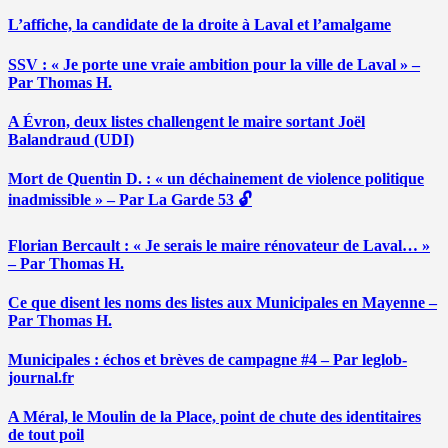
L’affiche, la candidate de la droite à Laval et l’amalgame
SSV : « Je porte une vraie ambition pour la ville de Laval » –
Par Thomas H.
A Évron, deux listes challengent le maire sortant Joël
Balandraud (UDI)
Mort de Quentin D. : « un déchainement de violence politique
inadmissible » – Par La Garde 53 🔓
Florian Bercault : « Je serais le maire rénovateur de Laval… »
– Par Thomas H.
Ce que disent les noms des listes aux Municipales en Mayenne –
Par Thomas H.
Municipales : échos et brèves de campagne #4 – Par leglob-
journal.fr
A Méral, le Moulin de la Place, point de chute des identitaires
de tout poil