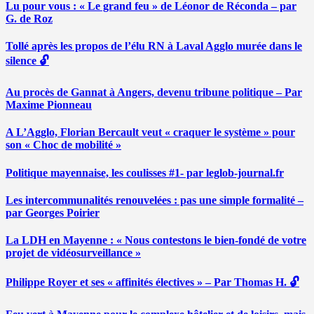
Lu pour vous : « Le grand feu » de Léonor de Réconda – par
G. de Roz
Tollé après les propos de l’élu RN à Laval Agglo murée dans le
silence 🔓
Au procès de Gannat à Angers, devenu tribune politique – Par
Maxime Pionneau
A L’Agglo, Florian Bercault veut « craquer le système » pour
son « Choc de mobilité »
Politique mayennaise, les coulisses #1- par leglob-journal.fr
Les intercommunalités renouvelées : pas une simple formalité –
par Georges Poirier
La LDH en Mayenne : « Nous contestons le bien-fondé de votre
projet de vidéosurveillance »
Philippe Royer et ses « affinités électives » – Par Thomas H. 🔓