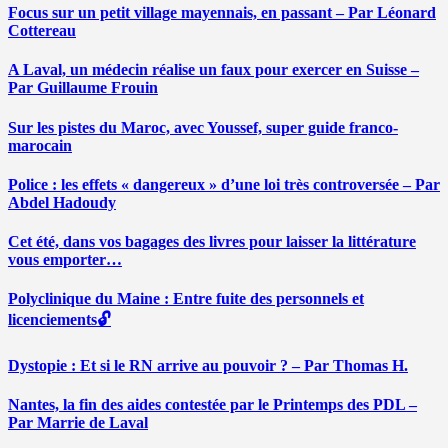
Focus sur un petit village mayennais, en passant – Par Léonard
Cottereau
A Laval, un médecin réalise un faux pour exercer en Suisse –
Par Guillaume Frouin
Sur les pistes du Maroc, avec Youssef, super guide franco-
marocain
Police : les effets « dangereux » d’une loi très controversée – Par
Abdel Hadoudy
Cet été, dans vos bagages des livres pour laisser la littérature
vous emporter…
Polyclinique du Maine : Entre fuite des personnels et
licenciements🔓
Dystopie : Et si le RN arrive au pouvoir ? – Par Thomas H.
Nantes, la fin des aides contestée par le Printemps des PDL –
Par Marrie de Laval