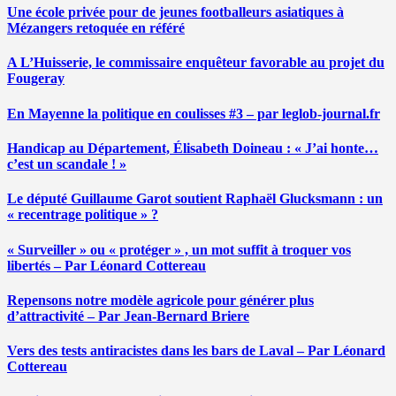
Une école privée pour de jeunes footballeurs asiatiques à
Mézangers retoquée en référé
A L’Huisserie, le commissaire enquêteur favorable au projet du
Fougeray
En Mayenne la politique en coulisses #3 – par leglob-journal.fr
Handicap au Département, Élisabeth Doineau : « J’ai honte…
c’est un scandale ! »
Le député Guillaume Garot soutient Raphaël Glucksmann : un
« recentrage politique » ?
« Surveiller » ou « protéger » , un mot suffit à troquer vos
libertés – Par Léonard Cottereau
Repensons notre modèle agricole pour générer plus
d’attractivité – Par Jean-Bernard Briere
Vers des tests antiracistes dans les bars de Laval – Par Léonard
Cottereau