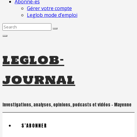
Abonné-es
Gérer votre compte
Leglob mode d’emploi
Search
for:
leglob-
journal
Investigations, analyses, opinions, podcasts et vidéos – Mayenne
S’ABONNER