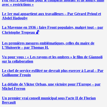
Feu vert à Mayenne pour le complexe hôtelier et de loisirs, mais
avec « restrictions »
Le 1er mai appartient aux travailleurs – Par Gérard Prioul et
Abdel Hadouby
La Mayenne en 1936 : faire Front populaire, malgré tout – par
Christophe Tropeau 🔓
Les premières mesures emblématiques, celles du maire de
L’Huisserie – par Thomas H.
Vu pour vous : « Les rayons et les ombres » le film de Giannoli
sur la collaboration
Le chef de service exfiltré ne devrait plus exercer à Laval – Par
Guillaume Frouin
La défaite de Viktor Orban, une victoire pour l’Europe – par
Michel Ferron
Un premier vrai conseil municipal sous l’acte II de Florian
Bercault