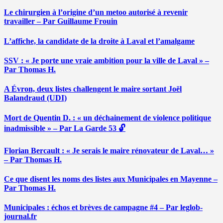
Le chirurgien à l’origine d’un metoo autorisé à revenir
travailler – Par Guillaume Frouin
L’affiche, la candidate de la droite à Laval et l’amalgame
SSV : « Je porte une vraie ambition pour la ville de Laval » –
Par Thomas H.
A Évron, deux listes challengent le maire sortant Joël
Balandraud (UDI)
Mort de Quentin D. : « un déchainement de violence politique
inadmissible » – Par La Garde 53 🔓
Florian Bercault : « Je serais le maire rénovateur de Laval… »
– Par Thomas H.
Ce que disent les noms des listes aux Municipales en Mayenne –
Par Thomas H.
Municipales : échos et brèves de campagne #4 – Par leglob-
journal.fr