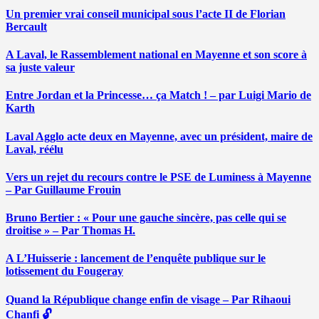
Un premier vrai conseil municipal sous l’acte II de Florian
Bercault
A Laval, le Rassemblement national en Mayenne et son score à
sa juste valeur
Entre Jordan et la Princesse… ça Match ! – par Luigi Mario de
Karth
Laval Agglo acte deux en Mayenne, avec un président, maire de
Laval, réélu
Vers un rejet du recours contre le PSE de Luminess à Mayenne
– Par Guillaume Frouin
Bruno Bertier : « Pour une gauche sincère, pas celle qui se
droitise » – Par Thomas H.
A L’Huisserie : lancement de l’enquête publique sur le
lotissement du Fougeray
Quand la République change enfin de visage – Par Rihaoui
Chanfi 🔓