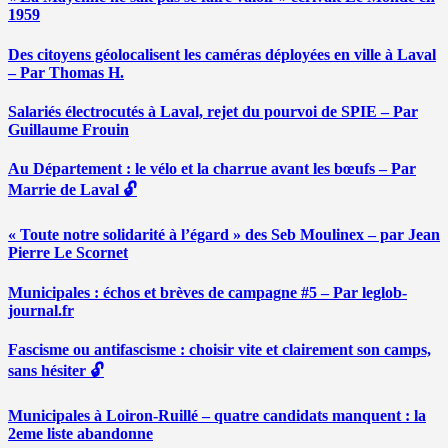
1959
Des citoyens géolocalisent les caméras déployées en ville à Laval
– Par Thomas H.
Salariés électrocutés à Laval, rejet du pourvoi de SPIE – Par
Guillaume Frouin
Au Département : le vélo et la charrue avant les bœufs – Par
Marrie de Laval 🔓
« Toute notre solidarité à l’égard » des Seb Moulinex – par Jean
Pierre Le Scornet
Municipales : échos et brèves de campagne #5 – Par leglob-
journal.fr
Fascisme ou antifascisme : choisir vite et clairement son camps,
sans hésiter 🔓
Municipales à Loiron-Ruillé – quatre candidats manquent : la
2eme liste abandonne