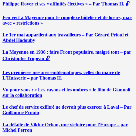
Philippe Royer et ses « affinités électives » – Par Thomas H. 🔓
Feu vert à Mayenne pour le complexe hôtelier et de loisirs, mais
avec « restrictions »
Le 1er mai appartient aux travailleurs – Par Gérard Prioul et
Abdel Hadouby
La Mayenne en 1936 : faire Front populaire, malgré tout – par
Christophe Tropeau 🔓
Les premières mesures emblématiques, celles du maire de
L’Huisserie – par Thomas H.
Vu pour vous : « Les rayons et les ombres » le film de Giannoli
sur la collaboration
Le chef de service exfiltré ne devrait plus exercer à Laval – Par
Guillaume Frouin
La défaite de Viktor Orban, une victoire pour l’Europe – par
Michel Ferron