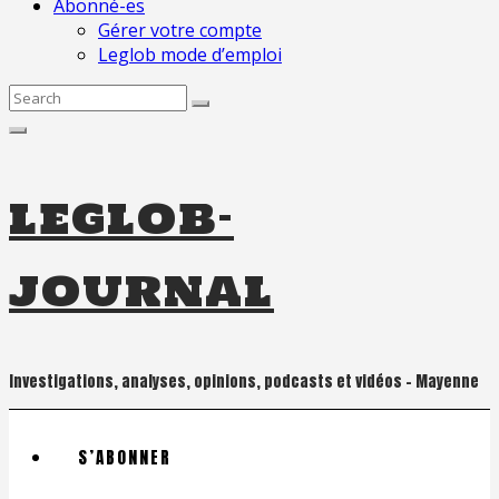
Abonné-es
Gérer votre compte
Leglob mode d’emploi
Search
for:
leglob-
journal
Investigations, analyses, opinions, podcasts et vidéos – Mayenne
S’ABONNER