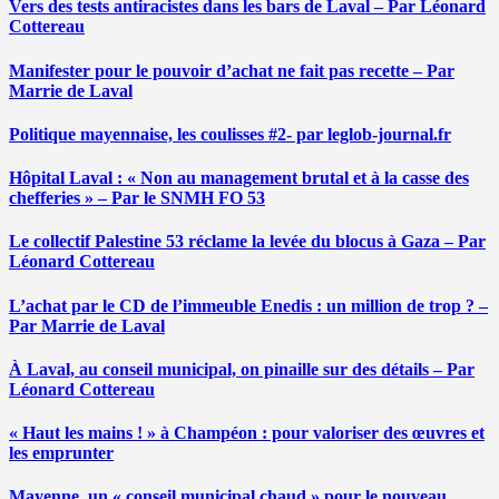
Vers des tests antiracistes dans les bars de Laval – Par Léonard
Cottereau
Manifester pour le pouvoir d’achat ne fait pas recette – Par
Marrie de Laval
Politique mayennaise, les coulisses #2- par leglob-journal.fr
Hôpital Laval : « Non au management brutal et à la casse des
chefferies » – Par le SNMH FO 53
Le collectif Palestine 53 réclame la levée du blocus à Gaza – Par
Léonard Cottereau
L’achat par le CD de l’immeuble Enedis : un million de trop ? –
Par Marrie de Laval
À Laval, au conseil municipal, on pinaille sur des détails – Par
Léonard Cottereau
« Haut les mains ! » à Champéon : pour valoriser des œuvres et
les emprunter
Mayenne, un « conseil municipal chaud » pour le nouveau