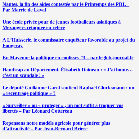
Nantes, la fin des aides contestée par le Printemps des PDL –
Par Marrie de Laval
Une école privée pour de jeunes footballeurs asiatiques à
Mézangers retoquée en référé
A L’Huisserie, le commissaire enquêteur favorable au projet du
Fougeray
En Mayenne la politique en coulisses #3 – par leglob-journal.fr
Handicap au Département, Élisabeth Doineau : « J’ai honte…
c’est un scandale ! »
Le député Guillaume Garot soutient Raphaël Glucksmann : un
« recentrage politique » ?
« Surveiller » ou « protéger » , un mot suffit à troquer vos
libertés – Par Léonard Cottereau
Repensons notre modèle agricole pour générer plus
d’attractivité – Par Jean-Bernard Briere