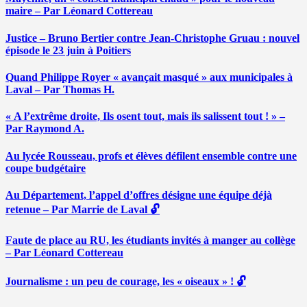
maire – Par Léonard Cottereau
Justice – Bruno Bertier contre Jean-Christophe Gruau : nouvel
épisode le 23 juin à Poitiers
Quand Philippe Royer « avançait masqué » aux municipales à
Laval – Par Thomas H.
« A l’extrême droite, Ils osent tout, mais ils salissent tout ! » –
Par Raymond A.
Au lycée Rousseau, profs et élèves défilent ensemble contre une
coupe budgétaire
Au Département, l’appel d’offres désigne une équipe déjà
retenue – Par Marrie de Laval 🔓
Faute de place au RU, les étudiants invités à manger au collège
– Par Léonard Cottereau
Journalisme : un peu de courage, les « oiseaux » ! 🔓