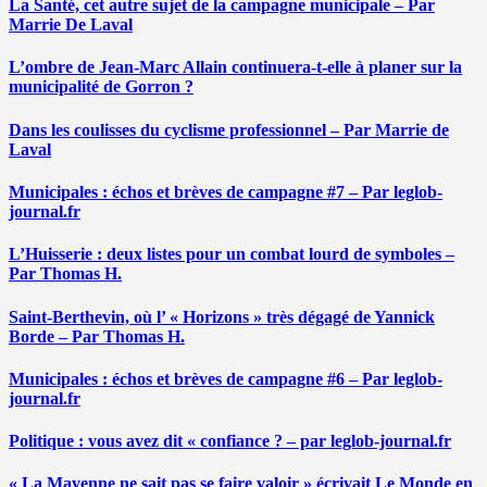
La Santé, cet autre sujet de la campagne municipale – Par
Marrie De Laval
L’ombre de Jean-Marc Allain continuera-t-elle à planer sur la
municipalité de Gorron ?
Dans les coulisses du cyclisme professionnel – Par Marrie de
Laval
Municipales : échos et brèves de campagne #7 – Par leglob-
journal.fr
L’Huisserie : deux listes pour un combat lourd de symboles –
Par Thomas H.
Saint-Berthevin, où l’ « Horizons » très dégagé de Yannick
Borde – Par Thomas H.
Municipales : échos et brèves de campagne #6 – Par leglob-
journal.fr
Politique : vous avez dit « confiance ? – par leglob-journal.fr
« La Mayenne ne sait pas se faire valoir » écrivait Le Monde en