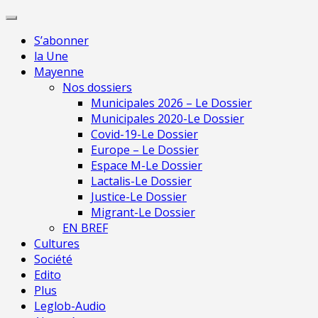
Skip
Pour une presse
to
indépendante en
Je m'abonne
S’abonner
content
Mayenne
la Une
Mayenne
Nos dossiers
Municipales 2026 – Le Dossier
Municipales 2020-Le Dossier
Covid-19-Le Dossier
Europe – Le Dossier
Espace M-Le Dossier
Lactalis-Le Dossier
Justice-Le Dossier
Migrant-Le Dossier
EN BREF
Cultures
Société
Edito
Plus
Leglob-Audio