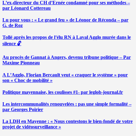
L’ex-directeur du CH d’Ernée condamné pour ses méthodes –
par Léonard Cottereau
Lu pour vous : « Le grand feu » de Léonor de Réconda – par
G. de Roz
Tollé après les propos de l’élu RN à Laval Agglo murée dans le
silence 🔓
Au procès de Gannat à Angers, devenu tribune politique – Par
Maxime Pionneau
A L’Agglo, Florian Bercault veut « craquer le système » pour
son « Choc de mobilité »
Politique mayennaise, les coulisses #1- par leglob-journal.fr
Les intercommunalités renouvelées : pas une simple formalité –
par Georges Poirier
La LDH en Mayenne : « Nous contestons le bien-fondé de votre
projet de vidéosurveillance »