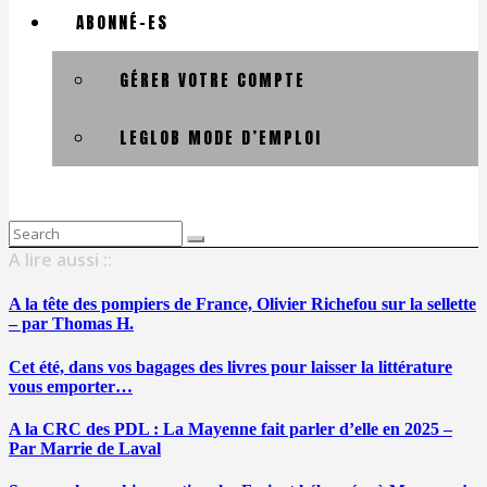
ABONNÉ-ES
GÉRER VOTRE COMPTE
LEGLOB MODE D’EMPLOI
Search
for:
A lire aussi ::
A la tête des pompiers de France, Olivier Richefou sur la sellette
– par Thomas H.
Cet été, dans vos bagages des livres pour laisser la littérature
vous emporter…
A la CRC des PDL : La Mayenne fait parler d’elle en 2025 –
Par Marrie de Laval