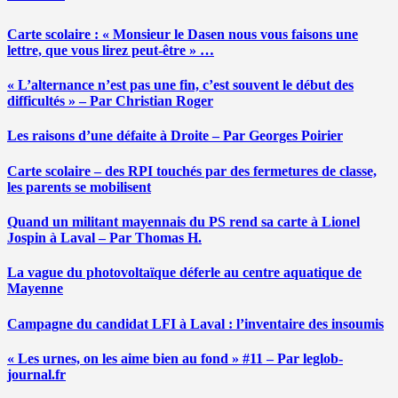
Carte scolaire : « Monsieur le Dasen nous vous faisons une
lettre, que vous lirez peut-être » …
« L’alternance n’est pas une fin, c’est souvent le début des
difficultés » – Par Christian Roger
Les raisons d’une défaite à Droite – Par Georges Poirier
Carte scolaire – des RPI touchés par des fermetures de classe,
les parents se mobilisent
Quand un militant mayennais du PS rend sa carte à Lionel
Jospin à Laval – Par Thomas H.
La vague du photovoltaïque déferle au centre aquatique de
Mayenne
Campagne du candidat LFI à Laval : l’inventaire des insoumis
« Les urnes, on les aime bien au fond » #11 – Par leglob-
journal.fr