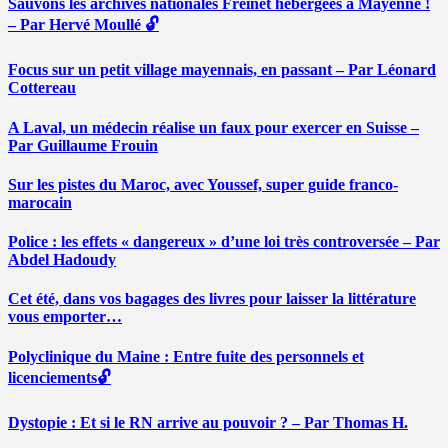
Sauvons les archives nationales Freinet hébergées à Mayenne !
– Par Hervé Moullé 🔓
Focus sur un petit village mayennais, en passant – Par Léonard
Cottereau
A Laval, un médecin réalise un faux pour exercer en Suisse –
Par Guillaume Frouin
Sur les pistes du Maroc, avec Youssef, super guide franco-
marocain
Police : les effets « dangereux » d’une loi très controversée – Par
Abdel Hadoudy
Cet été, dans vos bagages des livres pour laisser la littérature
vous emporter…
Polyclinique du Maine : Entre fuite des personnels et
licenciements🔓
Dystopie : Et si le RN arrive au pouvoir ? – Par Thomas H.