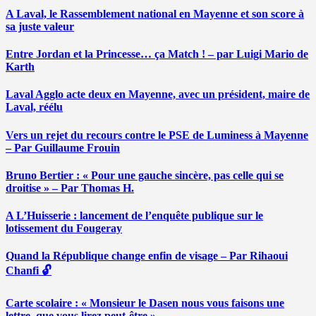
A Laval, le Rassemblement national en Mayenne et son score à
sa juste valeur
Entre Jordan et la Princesse… ça Match ! – par Luigi Mario de
Karth
Laval Agglo acte deux en Mayenne, avec un président, maire de
Laval, réélu
Vers un rejet du recours contre le PSE de Luminess à Mayenne
– Par Guillaume Frouin
Bruno Bertier : « Pour une gauche sincère, pas celle qui se
droitise » – Par Thomas H.
A L’Huisserie : lancement de l’enquête publique sur le
lotissement du Fougeray
Quand la République change enfin de visage – Par Rihaoui
Chanfi 🔓
Carte scolaire : « Monsieur le Dasen nous vous faisons une
lettre, que vous lirez peut-être » …