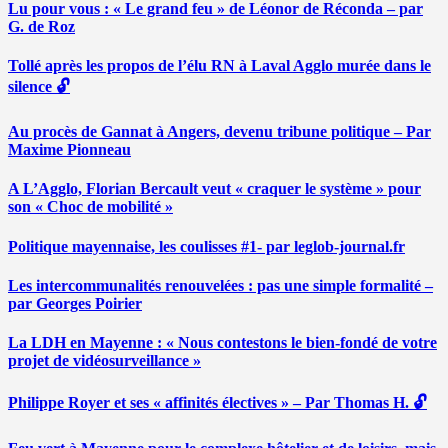
Lu pour vous : « Le grand feu » de Léonor de Réconda – par
G. de Roz
Tollé après les propos de l’élu RN à Laval Agglo murée dans le
silence 🔓
Au procès de Gannat à Angers, devenu tribune politique – Par
Maxime Pionneau
A L’Agglo, Florian Bercault veut « craquer le système » pour
son « Choc de mobilité »
Politique mayennaise, les coulisses #1- par leglob-journal.fr
Les intercommunalités renouvelées : pas une simple formalité –
par Georges Poirier
La LDH en Mayenne : « Nous contestons le bien-fondé de votre
projet de vidéosurveillance »
Philippe Royer et ses « affinités électives » – Par Thomas H. 🔓