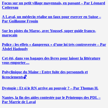
Focus sur un petit village mayennais, en passant – Par Léonard
Cottereau
A Laval, un médecin réalise un faux pour exercer en Suisse –
Par Guillaume Frouin
Sur les pistes du Maroc, avec Youssef, super guide franco-
marocain
Police : les effets « dangereux » d’une loi très controversée – Par
Abdel Hadoudy
Cet été, dans vos bagages des livres pour laisser la littérature
vous emporter…
Polyclinique du Maine : Entre fuite des personnels et
licenciements🔓
Dystopie : Et si le RN arrive au pouvoir ? – Par Thomas H.
Nantes, la fin des aides contestée par le Printemps des PDL –
Par Marrie de Laval