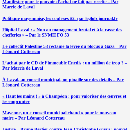
Manifester pour le pouvoir d’achat ne fait pas recette – Par
Marrie de Laval
Politique mayennaise, les coulisses #2- par leglob-journal.fr
Hôpital Laval : « Non au management brutal et à la casse des
chefferies » – Par le SNMH FO 53
Le collectif Palestine 53 réclame la levée du blocus à Gaza – Par
Léonard Cottereau
L’achat par le CD de l’immeuble Enedis : un million de trop ? –
Par Marrie de Laval
À Laval, au conseil municipal, on pinaille sur des détails – Par
Léonard Cottereau
« Haut les mains ! » à Champéon : pour valoriser des œuvres et
les emprunter
Mayenne, un « conseil municipal chaud » pour le nouveau
maire – Par Léonard Cottereau
Justice – Bruno Bertier contre Jean-Christophe Gruau : nouvel