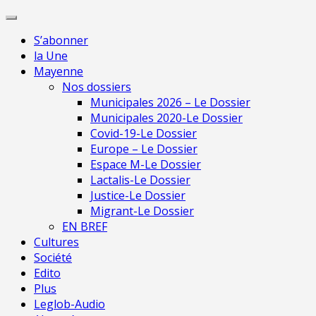
Skip
Pour une presse
to
indépendante en
Je m'abonne
S’abonner
content
Mayenne
la Une
Mayenne
Nos dossiers
Municipales 2026 – Le Dossier
Municipales 2020-Le Dossier
Covid-19-Le Dossier
Europe – Le Dossier
Espace M-Le Dossier
Lactalis-Le Dossier
Justice-Le Dossier
Migrant-Le Dossier
EN BREF
Cultures
Société
Edito
Plus
Leglob-Audio