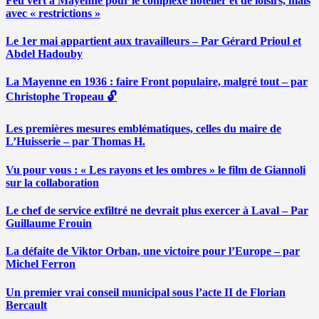
Feu vert à Mayenne pour le complexe hôtelier et de loisirs, mais
avec « restrictions »
Le 1er mai appartient aux travailleurs – Par Gérard Prioul et
Abdel Hadouby
La Mayenne en 1936 : faire Front populaire, malgré tout – par
Christophe Tropeau 🔓
Les premières mesures emblématiques, celles du maire de
L’Huisserie – par Thomas H.
Vu pour vous : « Les rayons et les ombres » le film de Giannoli
sur la collaboration
Le chef de service exfiltré ne devrait plus exercer à Laval – Par
Guillaume Frouin
La défaite de Viktor Orban, une victoire pour l’Europe – par
Michel Ferron
Un premier vrai conseil municipal sous l’acte II de Florian
Bercault