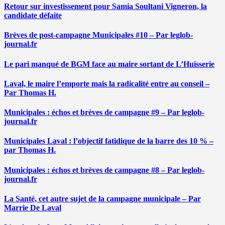
Retour sur investissement pour Samia Soultani Vigneron, la
candidate défaite
Brèves de post-campagne Municipales #10 – Par leglob-
journal.fr
Le pari manqué de BGM face au maire sortant de L’Huisserie
Laval, le maire l’emporte mais la radicalité entre au conseil –
Par Thomas H.
Municipales : échos et brèves de campagne #9 – Par leglob-
journal.fr
Municipales Laval : l’objectif fatidique de la barre des 10 % –
par Thomas H.
Municipales : échos et brèves de campagne #8 – Par leglob-
journal.fr
La Santé, cet autre sujet de la campagne municipale – Par
Marrie De Laval