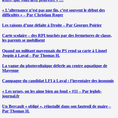
« L’alternance n’est pas une fin, c’est souvent le début des
difficultés » – Par Christian Roger
Les raisons d’une défaite à Droite – Par Georges Poirier
Carte scolaire – des RPI touchés par des fermetures de classe,
les parents se mobilisent
Quand un militant mayennais du PS rend sa carte à Lionel
Jospin à Laval – Par Thomas H.
La vague du photovoltaïque déferle au centre aquatique de
Mayenne
Campagne du candidat LFI à Laval : l’inventaire des insoumis
« Les urnes, on les aime bien au fond » #11 – Par leglob-
journal.fr
Un Bercault « obligé », réinstallé dans son fauteuil de maire –
Par Thomas H.