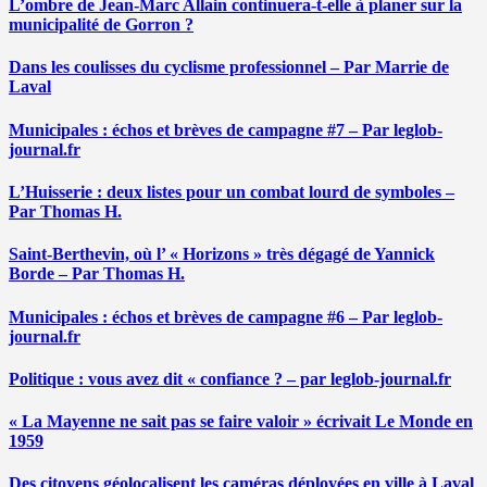
L’ombre de Jean-Marc Allain continuera-t-elle à planer sur la
municipalité de Gorron ?
Dans les coulisses du cyclisme professionnel – Par Marrie de
Laval
Municipales : échos et brèves de campagne #7 – Par leglob-
journal.fr
L’Huisserie : deux listes pour un combat lourd de symboles –
Par Thomas H.
Saint-Berthevin, où l’ « Horizons » très dégagé de Yannick
Borde – Par Thomas H.
Municipales : échos et brèves de campagne #6 – Par leglob-
journal.fr
Politique : vous avez dit « confiance ? – par leglob-journal.fr
« La Mayenne ne sait pas se faire valoir » écrivait Le Monde en
1959
Des citoyens géolocalisent les caméras déployées en ville à Laval