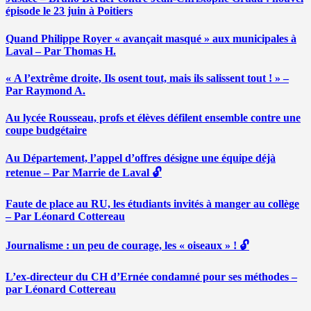
épisode le 23 juin à Poitiers
Quand Philippe Royer « avançait masqué » aux municipales à
Laval – Par Thomas H.
« A l’extrême droite, Ils osent tout, mais ils salissent tout ! » –
Par Raymond A.
Au lycée Rousseau, profs et élèves défilent ensemble contre une
coupe budgétaire
Au Département, l’appel d’offres désigne une équipe déjà
retenue – Par Marrie de Laval 🔓
Faute de place au RU, les étudiants invités à manger au collège
– Par Léonard Cottereau
Journalisme : un peu de courage, les « oiseaux » ! 🔓
L’ex-directeur du CH d’Ernée condamné pour ses méthodes –
par Léonard Cottereau