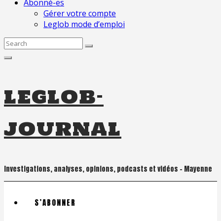
Abonné-es
Gérer votre compte
Leglob mode d’emploi
Search
for:
leglob-
journal
Investigations, analyses, opinions, podcasts et vidéos – Mayenne
S’ABONNER