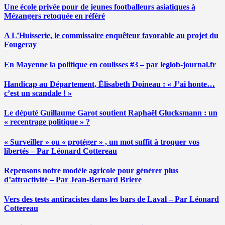
Une école privée pour de jeunes footballeurs asiatiques à
Mézangers retoquée en référé
A L’Huisserie, le commissaire enquêteur favorable au projet du
Fougeray
En Mayenne la politique en coulisses #3 – par leglob-journal.fr
Handicap au Département, Élisabeth Doineau : « J’ai honte…
c’est un scandale ! »
Le député Guillaume Garot soutient Raphaël Glucksmann : un
« recentrage politique » ?
« Surveiller » ou « protéger » , un mot suffit à troquer vos
libertés – Par Léonard Cottereau
Repensons notre modèle agricole pour générer plus
d’attractivité – Par Jean-Bernard Briere
Vers des tests antiracistes dans les bars de Laval – Par Léonard
Cottereau