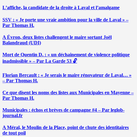
L’affiche, la candidate de la droite à Laval et l’amalgame
SSV : « Je porte une vraie ambition pour la ville de Laval » –
Par Thomas H.
A Évron, deux listes challengent le maire sortant Joël
Balandraud (UDI)
Mort de Quentin D. : « un déchainement de violence politique
inadmissible » – Par La Garde 53 🔓
Florian Bercault : « Je serais le maire rénovateur de Laval… »
– Par Thomas H.
Ce que disent les noms des listes aux Municipales en Mayenne –
Par Thomas H.
Municipales : échos et brèves de campagne #4 – Par leglob-
journal.fr
A Méral, le Moulin de la Place, point de chute des identitaires
de tout poil