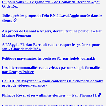
Lu pour vous : « Le grand feu » de Léonor de Réconda – par
G. de Roz
Tollé après les propos de l’élu RN à Laval Agglo murée dans le
silence 🔓
Au procès de Gannat à Angers, devenu tribune politique – Par
Maxime Pionneau
A L’Agglo, Florian Bercault veut « craquer le système » pour
son « Choc de mobilité »
Politique mayennaise, les coulisses #1- par leglob-journal.fr
Les intercommunalités renouvelées : pas une simple formalité –
par Georges Poirier
La LDH en Mayenne : « Nous contestons le bien-fondé de votre
projet de vidéosurveillance »
Philippe Royer et ses « affinités électives » – Par Thomas H. 🔓