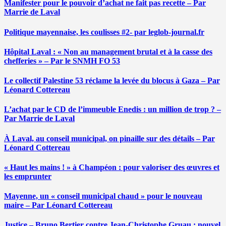
Manifester pour le pouvoir d’achat ne fait pas recette – Par
Marrie de Laval
Politique mayennaise, les coulisses #2- par leglob-journal.fr
Hôpital Laval : « Non au management brutal et à la casse des
chefferies » – Par le SNMH FO 53
Le collectif Palestine 53 réclame la levée du blocus à Gaza – Par
Léonard Cottereau
L’achat par le CD de l’immeuble Enedis : un million de trop ? –
Par Marrie de Laval
À Laval, au conseil municipal, on pinaille sur des détails – Par
Léonard Cottereau
« Haut les mains ! » à Champéon : pour valoriser des œuvres et
les emprunter
Mayenne, un « conseil municipal chaud » pour le nouveau
maire – Par Léonard Cottereau
Justice – Bruno Bertier contre Jean-Christophe Gruau : nouvel