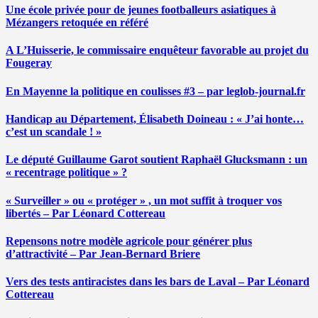
Une école privée pour de jeunes footballeurs asiatiques à
Mézangers retoquée en référé
A L’Huisserie, le commissaire enquêteur favorable au projet du
Fougeray
En Mayenne la politique en coulisses #3 – par leglob-journal.fr
Handicap au Département, Élisabeth Doineau : « J’ai honte…
c’est un scandale ! »
Le député Guillaume Garot soutient Raphaël Glucksmann : un
« recentrage politique » ?
« Surveiller » ou « protéger » , un mot suffit à troquer vos
libertés – Par Léonard Cottereau
Repensons notre modèle agricole pour générer plus
d’attractivité – Par Jean-Bernard Briere
Vers des tests antiracistes dans les bars de Laval – Par Léonard
Cottereau