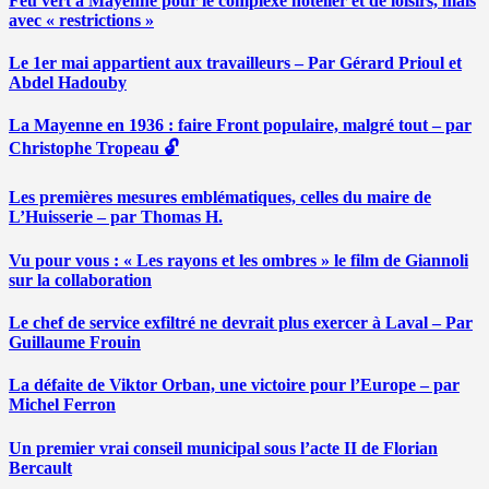
Feu vert à Mayenne pour le complexe hôtelier et de loisirs, mais
avec « restrictions »
Le 1er mai appartient aux travailleurs – Par Gérard Prioul et
Abdel Hadouby
La Mayenne en 1936 : faire Front populaire, malgré tout – par
Christophe Tropeau 🔓
Les premières mesures emblématiques, celles du maire de
L’Huisserie – par Thomas H.
Vu pour vous : « Les rayons et les ombres » le film de Giannoli
sur la collaboration
Le chef de service exfiltré ne devrait plus exercer à Laval – Par
Guillaume Frouin
La défaite de Viktor Orban, une victoire pour l’Europe – par
Michel Ferron
Un premier vrai conseil municipal sous l’acte II de Florian
Bercault