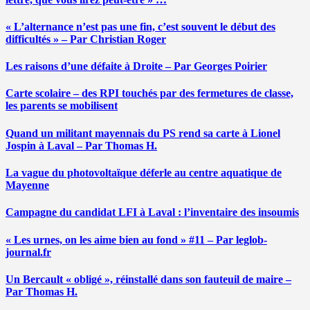
« L’alternance n’est pas une fin, c’est souvent le début des
difficultés » – Par Christian Roger
Les raisons d’une défaite à Droite – Par Georges Poirier
Carte scolaire – des RPI touchés par des fermetures de classe,
les parents se mobilisent
Quand un militant mayennais du PS rend sa carte à Lionel
Jospin à Laval – Par Thomas H.
La vague du photovoltaïque déferle au centre aquatique de
Mayenne
Campagne du candidat LFI à Laval : l’inventaire des insoumis
« Les urnes, on les aime bien au fond » #11 – Par leglob-
journal.fr
Un Bercault « obligé », réinstallé dans son fauteuil de maire –
Par Thomas H.