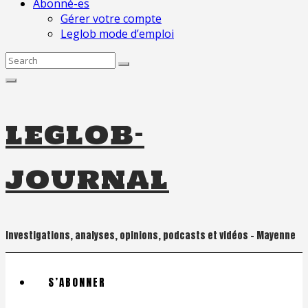
Abonné-es
Gérer votre compte
Leglob mode d’emploi
Search
for:
leglob-
journal
Investigations, analyses, opinions, podcasts et vidéos – Mayenne
S’ABONNER