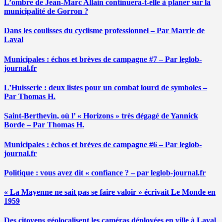
L’ombre de Jean-Marc Allain continuera-t-elle à planer sur la
municipalité de Gorron ?
Dans les coulisses du cyclisme professionnel – Par Marrie de
Laval
Municipales : échos et brèves de campagne #7 – Par leglob-
journal.fr
L’Huisserie : deux listes pour un combat lourd de symboles –
Par Thomas H.
Saint-Berthevin, où l’ « Horizons » très dégagé de Yannick
Borde – Par Thomas H.
Municipales : échos et brèves de campagne #6 – Par leglob-
journal.fr
Politique : vous avez dit « confiance ? – par leglob-journal.fr
« La Mayenne ne sait pas se faire valoir » écrivait Le Monde en
1959
Des citoyens géolocalisent les caméras déployées en ville à Laval