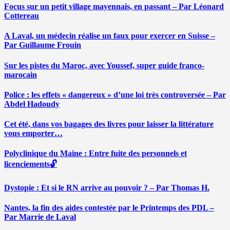
Focus sur un petit village mayennais, en passant – Par Léonard
Cottereau
A Laval, un médecin réalise un faux pour exercer en Suisse –
Par Guillaume Frouin
Sur les pistes du Maroc, avec Youssef, super guide franco-
marocain
Police : les effets « dangereux » d’une loi très controversée – Par
Abdel Hadoudy
Cet été, dans vos bagages des livres pour laisser la littérature
vous emporter…
Polyclinique du Maine : Entre fuite des personnels et
licenciements🔓
Dystopie : Et si le RN arrive au pouvoir ? – Par Thomas H.
Nantes, la fin des aides contestée par le Printemps des PDL –
Par Marrie de Laval