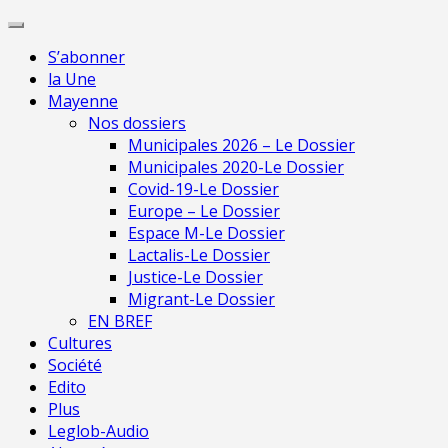
Skip
Pour une presse
to
indépendante en
Je m'abonne
S’abonner
content
Mayenne
la Une
Mayenne
Nos dossiers
Municipales 2026 – Le Dossier
Municipales 2020-Le Dossier
Covid-19-Le Dossier
Europe – Le Dossier
Espace M-Le Dossier
Lactalis-Le Dossier
Justice-Le Dossier
Migrant-Le Dossier
EN BREF
Cultures
Société
Edito
Plus
Leglob-Audio