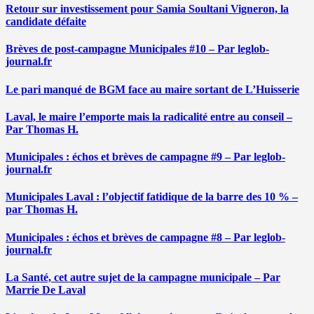
Retour sur investissement pour Samia Soultani Vigneron, la
candidate défaite
Brèves de post-campagne Municipales #10 – Par leglob-
journal.fr
Le pari manqué de BGM face au maire sortant de L’Huisserie
Laval, le maire l’emporte mais la radicalité entre au conseil –
Par Thomas H.
Municipales : échos et brèves de campagne #9 – Par leglob-
journal.fr
Municipales Laval : l’objectif fatidique de la barre des 10 % –
par Thomas H.
Municipales : échos et brèves de campagne #8 – Par leglob-
journal.fr
La Santé, cet autre sujet de la campagne municipale – Par
Marrie De Laval