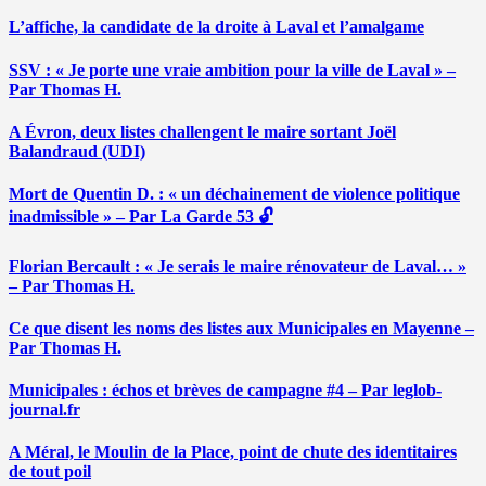
L’affiche, la candidate de la droite à Laval et l’amalgame
SSV : « Je porte une vraie ambition pour la ville de Laval » –
Par Thomas H.
A Évron, deux listes challengent le maire sortant Joël
Balandraud (UDI)
Mort de Quentin D. : « un déchainement de violence politique
inadmissible » – Par La Garde 53 🔓
Florian Bercault : « Je serais le maire rénovateur de Laval… »
– Par Thomas H.
Ce que disent les noms des listes aux Municipales en Mayenne –
Par Thomas H.
Municipales : échos et brèves de campagne #4 – Par leglob-
journal.fr
A Méral, le Moulin de la Place, point de chute des identitaires
de tout poil