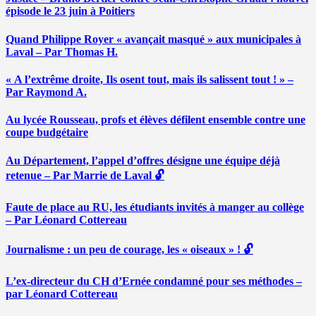
épisode le 23 juin à Poitiers
Quand Philippe Royer « avançait masqué » aux municipales à
Laval – Par Thomas H.
« A l’extrême droite, Ils osent tout, mais ils salissent tout ! » –
Par Raymond A.
Au lycée Rousseau, profs et élèves défilent ensemble contre une
coupe budgétaire
Au Département, l’appel d’offres désigne une équipe déjà
retenue – Par Marrie de Laval 🔓
Faute de place au RU, les étudiants invités à manger au collège
– Par Léonard Cottereau
Journalisme : un peu de courage, les « oiseaux » ! 🔓
L’ex-directeur du CH d’Ernée condamné pour ses méthodes –
par Léonard Cottereau