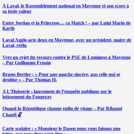
A Laval, le Rassemblement national en Mayenne et son score à
sa juste valeur
Entre Jordan et la Princesse… ça Match ! – par Luigi Mario de
Karth
Laval Agglo acte deux en Mayenne, avec un président, maire de
Laval, réélu
Vers un rejet du recours contre le PSE de Luminess à Mayenne
– Par Guillaume Frouin
Bruno Bertier : « Pour une gauche sincère, pas celle qui se
droitise » – Par Thomas H.
A L’Huisserie : lancement de l’enquête publique sur le
lotissement du Fougeray
Quand la République change enfin de visage – Par Rihaoui
Chanfi 🔓
Carte scolaire : « Monsieur le Dasen nous vous faisons une
lettre, que vous lirez peut-être » …