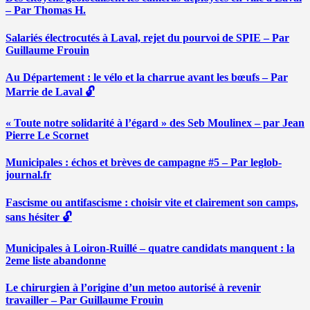
– Par Thomas H.
Salariés électrocutés à Laval, rejet du pourvoi de SPIE – Par
Guillaume Frouin
Au Département : le vélo et la charrue avant les bœufs – Par
Marrie de Laval 🔓
« Toute notre solidarité à l’égard » des Seb Moulinex – par Jean
Pierre Le Scornet
Municipales : échos et brèves de campagne #5 – Par leglob-
journal.fr
Fascisme ou antifascisme : choisir vite et clairement son camps,
sans hésiter 🔓
Municipales à Loiron-Ruillé – quatre candidats manquent : la
2eme liste abandonne
Le chirurgien à l’origine d’un metoo autorisé à revenir
travailler – Par Guillaume Frouin