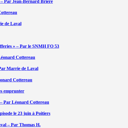
é – Par Jean-Bernard Briere
Cottereau
rie de Laval
efferies » – Par le SNMH FO 53
r Léonard Cottereau
 Par Marrie de Laval
Léonard Cottereau
les emprunter
 – Par Léonard Cottereau
sode le 23 juin à Poitiers
aval – Par Thomas H.