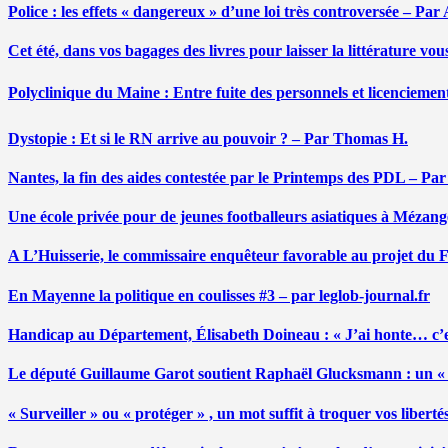
Police : les effets « dangereux » d’une loi très controversée – P
Cet été, dans vos bagages des livres pour laisser la littérature v
Polyclinique du Maine : Entre fuite des personnels et licenciemen
Dystopie : Et si le RN arrive au pouvoir ? – Par Thomas H.
Nantes, la fin des aides contestée par le Printemps des PDL – Pa
Une école privée pour de jeunes footballeurs asiatiques à Mézang
A L’Huisserie, le commissaire enquêteur favorable au projet du
En Mayenne la politique en coulisses #3 – par leglob-journal.fr
Handicap au Département, Élisabeth Doineau : « J’ai honte… c’e
Le député Guillaume Garot soutient Raphaël Glucksmann : un « r
« Surveiller » ou « protéger » , un mot suffit à troquer vos liber