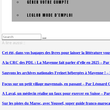
GÉRER VOTRE COMPTE
LEGLOB MODE D’EMPLOI
Search
for:
A lire aussi ::
Cet été, dans vos bagages des livres pour laisser la littérature v
A la CRC des PDL : La Mayenne fait parler d’elle en 2025 – Par
Sauvons les archives nationales Freinet hébergées à Mayenne ! –
Focus sur un petit village mayennais, en passant – Par Léonard 
A Laval, un médecin réalise un faux pour exercer en Suisse – Pa
Sur les pistes du Maroc, avec Youssef, super guide franco-maroc