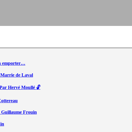
ous emporter…
 Marrie de Laval
 Par Hervé Moullé 🔓
Cottereau
r Guillaume Frouin
ain