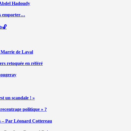
ar Abdel Hadoudy
ous emporter…
ts🔓
r Marrie de Laval
ers retoquée en référé
 Fougeray
st un scandale ! »
ecentrage politique » ?
tés – Par Léonard Cottereau