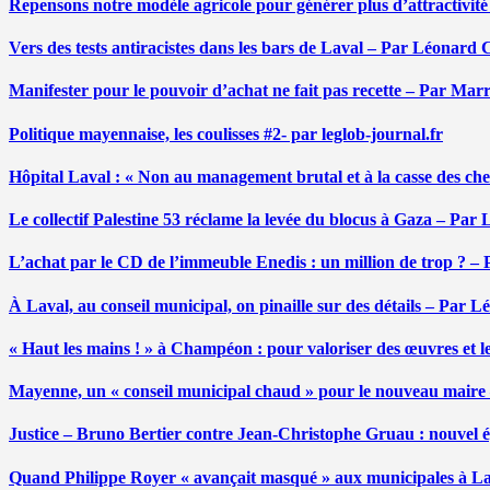
Repensons notre modèle agricole pour générer plus d’attractivit
Vers des tests antiracistes dans les bars de Laval – Par Léonard 
Manifester pour le pouvoir d’achat ne fait pas recette – Par Mar
Politique mayennaise, les coulisses #2- par leglob-journal.fr
Hôpital Laval : « Non au management brutal et à la casse des ch
Le collectif Palestine 53 réclame la levée du blocus à Gaza – Pa
L’achat par le CD de l’immeuble Enedis : un million de trop ? –
À Laval, au conseil municipal, on pinaille sur des détails – Par 
« Haut les mains ! » à Champéon : pour valoriser des œuvres et 
Mayenne, un « conseil municipal chaud » pour le nouveau maire
Justice – Bruno Bertier contre Jean-Christophe Gruau : nouvel épi
Quand Philippe Royer « avançait masqué » aux municipales à L