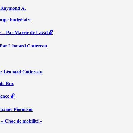
Par Raymond A.
coupe budgétaire
e – Par Marrie de Laval 🔓
 – Par Léonard Cottereau
ar Léonard Cottereau
 de Roz
lence 🔓
 Maxime Pionneau
 « Choc de mobilité »