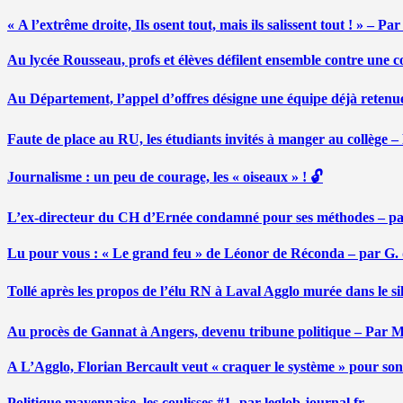
« A l’extrême droite, Ils osent tout, mais ils salissent tout ! » – 
Au lycée Rousseau, profs et élèves défilent ensemble contre une 
Au Département, l’appel d’offres désigne une équipe déjà retenu
Faute de place au RU, les étudiants invités à manger au collège
Journalisme : un peu de courage, les « oiseaux » ! 🔓
L’ex-directeur du CH d’Ernée condamné pour ses méthodes – p
Lu pour vous : « Le grand feu » de Léonor de Réconda – par G.
Tollé après les propos de l’élu RN à Laval Agglo murée dans le si
Au procès de Gannat à Angers, devenu tribune politique – Par
A L’Agglo, Florian Bercault veut « craquer le système » pour son
Politique mayennaise, les coulisses #1- par leglob-journal.fr