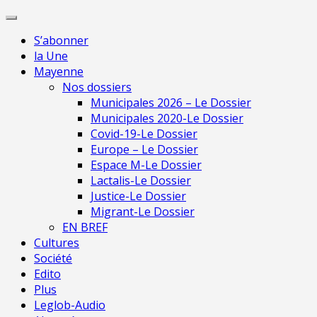
Skip
Pour 
to
S’abonner
content
la Une
Mayenne
Nos dossiers
Municipales 2026 – Le Dossier
Municipales 2020-Le Dossier
Covid-19-Le Dossier
Europe – Le Dossier
Espace M-Le Dossier
Lactalis-Le Dossier
Justice-Le Dossier
Migrant-Le Dossier
EN BREF
Cultures
Société
Edito
Plus
Leglob-Audio