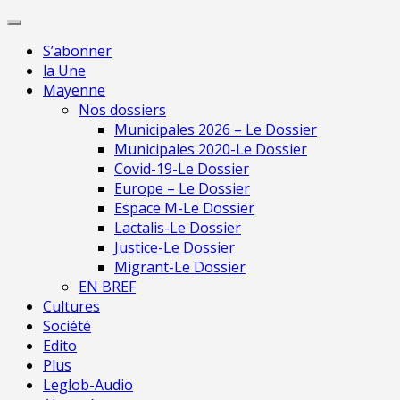
Skip
Pour une presse
to
indépendante en
Je m'abonne
S’abonner
content
Mayenne
la Une
Mayenne
Nos dossiers
Municipales 2026 – Le Dossier
Municipales 2020-Le Dossier
Covid-19-Le Dossier
Europe – Le Dossier
Espace M-Le Dossier
Lactalis-Le Dossier
Justice-Le Dossier
Migrant-Le Dossier
EN BREF
Cultures
Société
Edito
Plus
Leglob-Audio