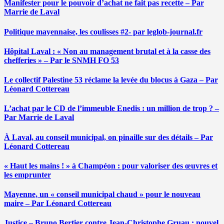
Manifester pour le pouvoir d’achat ne fait pas recette – Par
Marrie de Laval
Politique mayennaise, les coulisses #2- par leglob-journal.fr
Hôpital Laval : « Non au management brutal et à la casse des
chefferies » – Par le SNMH FO 53
Le collectif Palestine 53 réclame la levée du blocus à Gaza – Par
Léonard Cottereau
L’achat par le CD de l’immeuble Enedis : un million de trop ? –
Par Marrie de Laval
À Laval, au conseil municipal, on pinaille sur des détails – Par
Léonard Cottereau
« Haut les mains ! » à Champéon : pour valoriser des œuvres et
les emprunter
Mayenne, un « conseil municipal chaud » pour le nouveau
maire – Par Léonard Cottereau
Justice – Bruno Bertier contre Jean-Christophe Gruau : nouvel