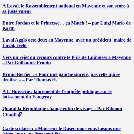
A Laval, le Rassemblement national en Mayenne et son score à
sa juste valeur
Entre Jordan et la Princesse… ça Match ! – par Luigi Mario de
Karth
Laval Agglo acte deux en Mayenne, avec un président, maire de
Laval, réélu
Vers un rejet du recours contre le PSE de Luminess à Mayenne
– Par Guillaume Frouin
Bruno Bertier : « Pour une gauche sincère, pas celle qui se
droitise » – Par Thomas H.
A L’Huisserie : lancement de l’enquête publique sur le
lotissement du Fougeray
Quand la République change enfin de visage – Par Rihaoui
Chanfi 🔓
Carte scolaire : « Monsieur le Dasen nous vous faisons une
lettre, que vous lirez peut-être » …