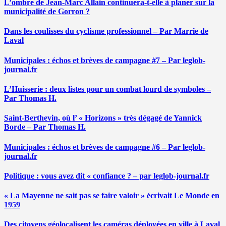
L’ombre de Jean-Marc Allain continuera-t-elle à planer sur la
municipalité de Gorron ?
Dans les coulisses du cyclisme professionnel – Par Marrie de
Laval
Municipales : échos et brèves de campagne #7 – Par leglob-
journal.fr
L’Huisserie : deux listes pour un combat lourd de symboles –
Par Thomas H.
Saint-Berthevin, où l’ « Horizons » très dégagé de Yannick
Borde – Par Thomas H.
Municipales : échos et brèves de campagne #6 – Par leglob-
journal.fr
Politique : vous avez dit « confiance ? – par leglob-journal.fr
« La Mayenne ne sait pas se faire valoir » écrivait Le Monde en
1959
Des citoyens géolocalisent les caméras déployées en ville à Laval