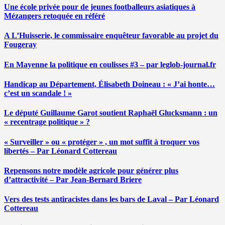
Une école privée pour de jeunes footballeurs asiatiques à
Mézangers retoquée en référé
A L’Huisserie, le commissaire enquêteur favorable au projet du
Fougeray
En Mayenne la politique en coulisses #3 – par leglob-journal.fr
Handicap au Département, Élisabeth Doineau : « J’ai honte…
c’est un scandale ! »
Le député Guillaume Garot soutient Raphaël Glucksmann : un
« recentrage politique » ?
« Surveiller » ou « protéger » , un mot suffit à troquer vos
libertés – Par Léonard Cottereau
Repensons notre modèle agricole pour générer plus
d’attractivité – Par Jean-Bernard Briere
Vers des tests antiracistes dans les bars de Laval – Par Léonard
Cottereau