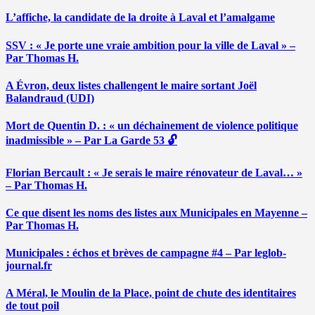
L’affiche, la candidate de la droite à Laval et l’amalgame
SSV : « Je porte une vraie ambition pour la ville de Laval » –
Par Thomas H.
A Évron, deux listes challengent le maire sortant Joël
Balandraud (UDI)
Mort de Quentin D. : « un déchainement de violence politique
inadmissible » – Par La Garde 53 🔓
Florian Bercault : « Je serais le maire rénovateur de Laval… »
– Par Thomas H.
Ce que disent les noms des listes aux Municipales en Mayenne –
Par Thomas H.
Municipales : échos et brèves de campagne #4 – Par leglob-
journal.fr
A Méral, le Moulin de la Place, point de chute des identitaires
de tout poil