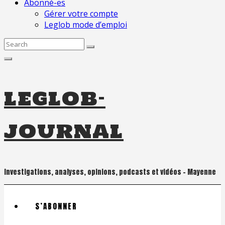
Abonné-es
Gérer votre compte
Leglob mode d’emploi
Search
for:
leglob-
journal
Investigations, analyses, opinions, podcasts et vidéos – Mayenne
S’ABONNER