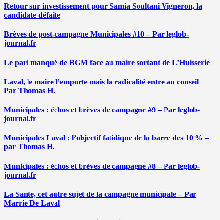
Retour sur investissement pour Samia Soultani Vigneron, la
candidate défaite
Brèves de post-campagne Municipales #10 – Par leglob-
journal.fr
Le pari manqué de BGM face au maire sortant de L’Huisserie
Laval, le maire l’emporte mais la radicalité entre au conseil –
Par Thomas H.
Municipales : échos et brèves de campagne #9 – Par leglob-
journal.fr
Municipales Laval : l’objectif fatidique de la barre des 10 % –
par Thomas H.
Municipales : échos et brèves de campagne #8 – Par leglob-
journal.fr
La Santé, cet autre sujet de la campagne municipale – Par
Marrie De Laval