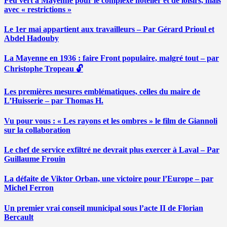
Feu vert à Mayenne pour le complexe hôtelier et de loisirs, mais
avec « restrictions »
Le 1er mai appartient aux travailleurs – Par Gérard Prioul et
Abdel Hadouby
La Mayenne en 1936 : faire Front populaire, malgré tout – par
Christophe Tropeau 🔓
Les premières mesures emblématiques, celles du maire de
L’Huisserie – par Thomas H.
Vu pour vous : « Les rayons et les ombres » le film de Giannoli
sur la collaboration
Le chef de service exfiltré ne devrait plus exercer à Laval – Par
Guillaume Frouin
La défaite de Viktor Orban, une victoire pour l’Europe – par
Michel Ferron
Un premier vrai conseil municipal sous l’acte II de Florian
Bercault