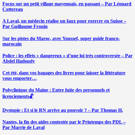
Focus sur un petit village mayennais, en passant – Par Léonard
Cottereau
A Laval, un médecin réalise un faux pour exercer en Suisse –
Par Guillaume Frouin
Sur les pistes du Maroc, avec Youssef, super guide franco-
marocain
Police : les effets « dangereux » d’une loi très controversée – Par
Abdel Hadoudy
Cet été, dans vos bagages des livres pour laisser la littérature
vous emporter…
Polyclinique du Maine : Entre fuite des personnels et
licenciements🔓
Dystopie : Et si le RN arrive au pouvoir ? – Par Thomas H.
Nantes, la fin des aides contestée par le Printemps des PDL –
Par Marrie de Laval