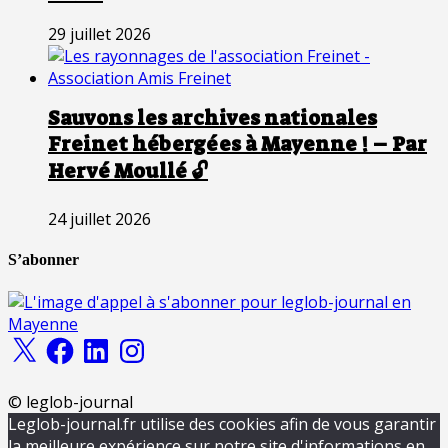
29 juillet 2026
Sauvons les archives nationales
Freinet hébergées à Mayenne ! – Par
Hervé Moullé 🔓
24 juillet 2026
S’abonner
X
Facebook
LinkedIn
Instagram
© leglob-journal
Leglob-journal.fr utilise des cookies afin de vous garantir
la meilleure expérience sur notre site d'informations en