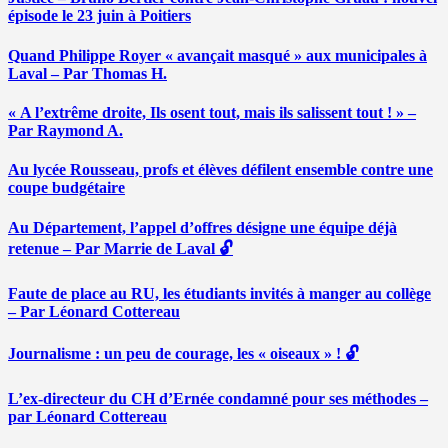
épisode le 23 juin à Poitiers
Quand Philippe Royer « avançait masqué » aux municipales à
Laval – Par Thomas H.
« A l’extrême droite, Ils osent tout, mais ils salissent tout ! » –
Par Raymond A.
Au lycée Rousseau, profs et élèves défilent ensemble contre une
coupe budgétaire
Au Département, l’appel d’offres désigne une équipe déjà
retenue – Par Marrie de Laval 🔓
Faute de place au RU, les étudiants invités à manger au collège
– Par Léonard Cottereau
Journalisme : un peu de courage, les « oiseaux » ! 🔓
L’ex-directeur du CH d’Ernée condamné pour ses méthodes –
par Léonard Cottereau