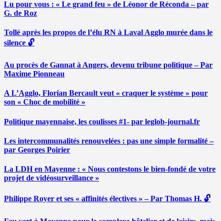
Lu pour vous : « Le grand feu » de Léonor de Réconda – par
G. de Roz
Tollé après les propos de l’élu RN à Laval Agglo murée dans le
silence 🔓
Au procès de Gannat à Angers, devenu tribune politique – Par
Maxime Pionneau
A L’Agglo, Florian Bercault veut « craquer le système » pour
son « Choc de mobilité »
Politique mayennaise, les coulisses #1- par leglob-journal.fr
Les intercommunalités renouvelées : pas une simple formalité –
par Georges Poirier
La LDH en Mayenne : « Nous contestons le bien-fondé de votre
projet de vidéosurveillance »
Philippe Royer et ses « affinités électives » – Par Thomas H. 🔓