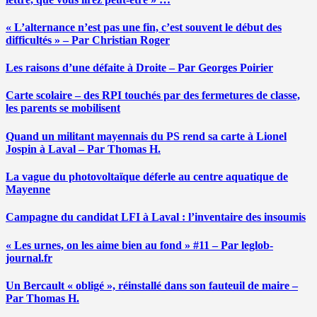
« L’alternance n’est pas une fin, c’est souvent le début des
difficultés » – Par Christian Roger
Les raisons d’une défaite à Droite – Par Georges Poirier
Carte scolaire – des RPI touchés par des fermetures de classe,
les parents se mobilisent
Quand un militant mayennais du PS rend sa carte à Lionel
Jospin à Laval – Par Thomas H.
La vague du photovoltaïque déferle au centre aquatique de
Mayenne
Campagne du candidat LFI à Laval : l’inventaire des insoumis
« Les urnes, on les aime bien au fond » #11 – Par leglob-
journal.fr
Un Bercault « obligé », réinstallé dans son fauteuil de maire –
Par Thomas H.