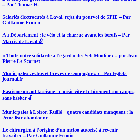
– Par Thomas H.
Salariés électrocutés à Laval, rejet du pourvoi de SPIE – Par
Guillaume Frouin
Au Département : le vélo et la charrue avant les bœufs – Par
Marrie de Laval 🔓
« Toute notre solidarité à l’égard » des Seb Moulinex – par Jean
Pierre Le Scornet
Municipales : échos et brèves de campagne #5 – Par leglob-
journal.fr
Fascisme ou antifascisme : choisir vite et clairement son camps,
sans hésiter 🔓
Municipales à Loiron-Ruillé – quatre candidats manquent : la
2eme liste abandonne
Le chirurgien à l’origine d’un metoo autorisé à revenir
travailler – Par Guillaume Frouin