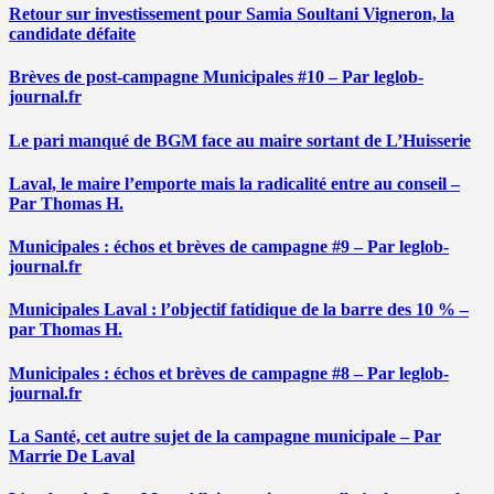
Retour sur investissement pour Samia Soultani Vigneron, la
candidate défaite
Brèves de post-campagne Municipales #10 – Par leglob-
journal.fr
Le pari manqué de BGM face au maire sortant de L’Huisserie
Laval, le maire l’emporte mais la radicalité entre au conseil –
Par Thomas H.
Municipales : échos et brèves de campagne #9 – Par leglob-
journal.fr
Municipales Laval : l’objectif fatidique de la barre des 10 % –
par Thomas H.
Municipales : échos et brèves de campagne #8 – Par leglob-
journal.fr
La Santé, cet autre sujet de la campagne municipale – Par
Marrie De Laval