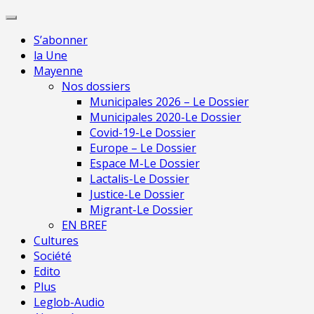
Skip
Pour une presse indépendante en Mayenne
to
S’abonner
content
la Une
Mayenne
Nos dossiers
Municipales 2026 – Le Dossier
Municipales 2020-Le Dossier
Covid-19-Le Dossier
Europe – Le Dossier
Espace M-Le Dossier
Lactalis-Le Dossier
Justice-Le Dossier
Migrant-Le Dossier
EN BREF
Cultures
Société
Edito
Plus
Leglob-Audio