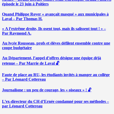
épisode le 23 juin à Poitiers
Quand Philippe Royer « avançait masqué » aux municipales à
Laval – Par Thomas H.
« A l’extrême droite, Ils osent tout, mais ils salissent tout ! » –
Par Raymond A.
Au lycée Rousseau, profs et élèves défilent ensemble contre une
coupe budgétaire
Au Département, l’appel d’offres désigne une équipe déjà
retenue – Par Marrie de Laval 🔓
Faute de place au RU, les étudiants invités à manger au collège
– Par Léonard Cottereau
Journalisme : un peu de courage, les « oiseaux » ! 🔓
L’ex-directeur du CH d’Ernée condamné pour ses méthodes –
par Léonard Cottereau