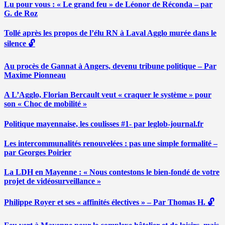
Lu pour vous : « Le grand feu » de Léonor de Réconda – par
G. de Roz
Tollé après les propos de l’élu RN à Laval Agglo murée dans le
silence 🔓
Au procès de Gannat à Angers, devenu tribune politique – Par
Maxime Pionneau
A L’Agglo, Florian Bercault veut « craquer le système » pour
son « Choc de mobilité »
Politique mayennaise, les coulisses #1- par leglob-journal.fr
Les intercommunalités renouvelées : pas une simple formalité –
par Georges Poirier
La LDH en Mayenne : « Nous contestons le bien-fondé de votre
projet de vidéosurveillance »
Philippe Royer et ses « affinités électives » – Par Thomas H. 🔓