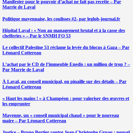
Manifester pour le pouvoir d’achat ne fait pas recette – Par
Marrie de Laval
Politique mayennaise, les coulisses #2- par leglob-journal.fr
Hôpital Laval : « Non au management brutal et à la casse des
chefferies » – Par le SNMH FO 53
Le collectif Palestine 53 réclame la levée du blocus à Gaza – Par
Léonard Cottereau
L’achat par le CD de l’immeuble Enedis : un million de trop ? –
Par Marrie de Laval
À Laval, au conseil municipal, on pinaille sur des détails – Par
Léonard Cottereau
« Haut les mains ! » à Champéon : pour valoriser des œuvres et
les emprunter
Mayenne, un « conseil municipal chaud » pour le nouveau
maire – Par Léonard Cottereau
Justice – Bruno Bertier contre Jean-Christophe Gruau : nouvel