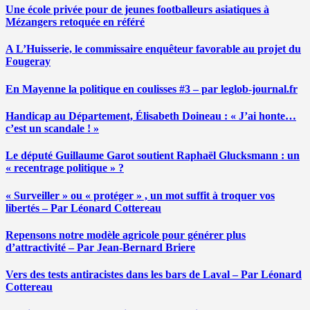
Une école privée pour de jeunes footballeurs asiatiques à
Mézangers retoquée en référé
A L’Huisserie, le commissaire enquêteur favorable au projet du
Fougeray
En Mayenne la politique en coulisses #3 – par leglob-journal.fr
Handicap au Département, Élisabeth Doineau : « J’ai honte…
c’est un scandale ! »
Le député Guillaume Garot soutient Raphaël Glucksmann : un
« recentrage politique » ?
« Surveiller » ou « protéger » , un mot suffit à troquer vos
libertés – Par Léonard Cottereau
Repensons notre modèle agricole pour générer plus
d’attractivité – Par Jean-Bernard Briere
Vers des tests antiracistes dans les bars de Laval – Par Léonard
Cottereau