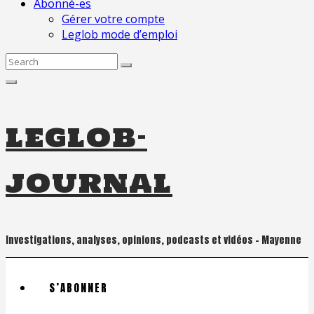
Abonné-es
Gérer votre compte
Leglob mode d’emploi
Search
for:
leglob-
journal
Investigations, analyses, opinions, podcasts et vidéos – Mayenne
S’ABONNER