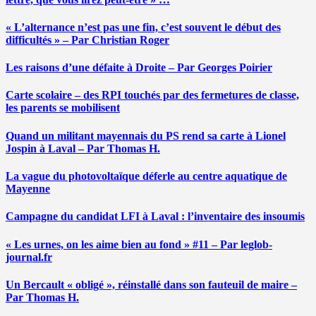
« L’alternance n’est pas une fin, c’est souvent le début des
difficultés » – Par Christian Roger
Les raisons d’une défaite à Droite – Par Georges Poirier
Carte scolaire – des RPI touchés par des fermetures de classe,
les parents se mobilisent
Quand un militant mayennais du PS rend sa carte à Lionel
Jospin à Laval – Par Thomas H.
La vague du photovoltaïque déferle au centre aquatique de
Mayenne
Campagne du candidat LFI à Laval : l’inventaire des insoumis
« Les urnes, on les aime bien au fond » #11 – Par leglob-
journal.fr
Un Bercault « obligé », réinstallé dans son fauteuil de maire –
Par Thomas H.