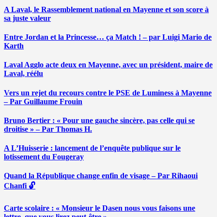
A Laval, le Rassemblement national en Mayenne et son score à
sa juste valeur
Entre Jordan et la Princesse… ça Match ! – par Luigi Mario de
Karth
Laval Agglo acte deux en Mayenne, avec un président, maire de
Laval, réélu
Vers un rejet du recours contre le PSE de Luminess à Mayenne
– Par Guillaume Frouin
Bruno Bertier : « Pour une gauche sincère, pas celle qui se
droitise » – Par Thomas H.
A L’Huisserie : lancement de l’enquête publique sur le
lotissement du Fougeray
Quand la République change enfin de visage – Par Rihaoui
Chanfi 🔓
Carte scolaire : « Monsieur le Dasen nous vous faisons une
lettre, que vous lirez peut-être » …