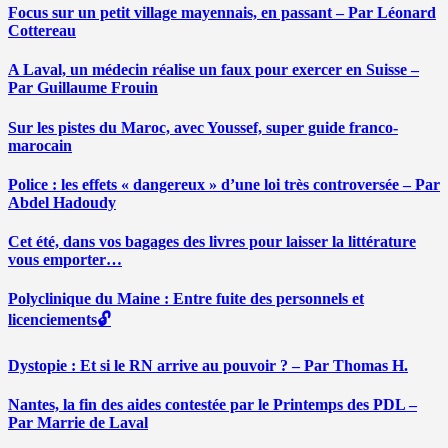
Focus sur un petit village mayennais, en passant – Par Léonard
Cottereau
A Laval, un médecin réalise un faux pour exercer en Suisse –
Par Guillaume Frouin
Sur les pistes du Maroc, avec Youssef, super guide franco-
marocain
Police : les effets « dangereux » d’une loi très controversée – Par
Abdel Hadoudy
Cet été, dans vos bagages des livres pour laisser la littérature
vous emporter…
Polyclinique du Maine : Entre fuite des personnels et
licenciements🔓
Dystopie : Et si le RN arrive au pouvoir ? – Par Thomas H.
Nantes, la fin des aides contestée par le Printemps des PDL –
Par Marrie de Laval