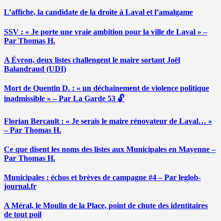
L’affiche, la candidate de la droite à Laval et l’amalgame
SSV : « Je porte une vraie ambition pour la ville de Laval » –
Par Thomas H.
A Évron, deux listes challengent le maire sortant Joël
Balandraud (UDI)
Mort de Quentin D. : « un déchainement de violence politique
inadmissible » – Par La Garde 53 🔓
Florian Bercault : « Je serais le maire rénovateur de Laval… »
– Par Thomas H.
Ce que disent les noms des listes aux Municipales en Mayenne –
Par Thomas H.
Municipales : échos et brèves de campagne #4 – Par leglob-
journal.fr
A Méral, le Moulin de la Place, point de chute des identitaires
de tout poil