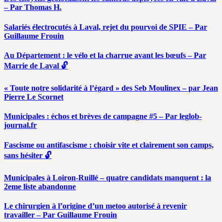
– Par Thomas H.
Salariés électrocutés à Laval, rejet du pourvoi de SPIE – Par
Guillaume Frouin
Au Département : le vélo et la charrue avant les bœufs – Par
Marrie de Laval 🔓
« Toute notre solidarité à l’égard » des Seb Moulinex – par Jean
Pierre Le Scornet
Municipales : échos et brèves de campagne #5 – Par leglob-
journal.fr
Fascisme ou antifascisme : choisir vite et clairement son camps,
sans hésiter 🔓
Municipales à Loiron-Ruillé – quatre candidats manquent : la
2eme liste abandonne
Le chirurgien à l’origine d’un metoo autorisé à revenir
travailler – Par Guillaume Frouin