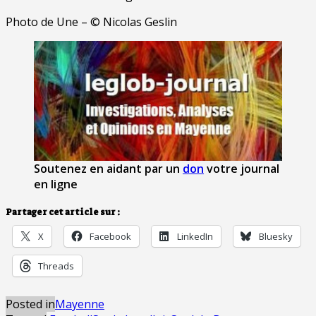
Photo de Une – © Nicolas Geslin
Soutenez en aidant par un
don
votre journal
en ligne
Partager cet article sur :
X
Facebook
LinkedIn
Bluesky
Threads
Posted in
Mayenne