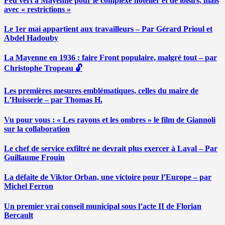
Feu vert à Mayenne pour le complexe hôtelier et de loisirs, mais
avec « restrictions »
Le 1er mai appartient aux travailleurs – Par Gérard Prioul et
Abdel Hadouby
La Mayenne en 1936 : faire Front populaire, malgré tout – par
Christophe Tropeau 🔓
Les premières mesures emblématiques, celles du maire de
L’Huisserie – par Thomas H.
Vu pour vous : « Les rayons et les ombres » le film de Giannoli
sur la collaboration
Le chef de service exfiltré ne devrait plus exercer à Laval – Par
Guillaume Frouin
La défaite de Viktor Orban, une victoire pour l’Europe – par
Michel Ferron
Un premier vrai conseil municipal sous l’acte II de Florian
Bercault