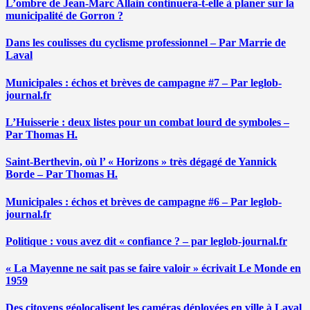
L’ombre de Jean-Marc Allain continuera-t-elle à planer sur la
municipalité de Gorron ?
Dans les coulisses du cyclisme professionnel – Par Marrie de
Laval
Municipales : échos et brèves de campagne #7 – Par leglob-
journal.fr
L’Huisserie : deux listes pour un combat lourd de symboles –
Par Thomas H.
Saint-Berthevin, où l’ « Horizons » très dégagé de Yannick
Borde – Par Thomas H.
Municipales : échos et brèves de campagne #6 – Par leglob-
journal.fr
Politique : vous avez dit « confiance ? – par leglob-journal.fr
« La Mayenne ne sait pas se faire valoir » écrivait Le Monde en
1959
Des citoyens géolocalisent les caméras déployées en ville à Laval