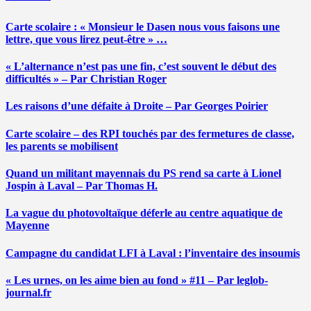
Carte scolaire : « Monsieur le Dasen nous vous faisons une
lettre, que vous lirez peut-être » …
« L’alternance n’est pas une fin, c’est souvent le début des
difficultés » – Par Christian Roger
Les raisons d’une défaite à Droite – Par Georges Poirier
Carte scolaire – des RPI touchés par des fermetures de classe,
les parents se mobilisent
Quand un militant mayennais du PS rend sa carte à Lionel
Jospin à Laval – Par Thomas H.
La vague du photovoltaïque déferle au centre aquatique de
Mayenne
Campagne du candidat LFI à Laval : l’inventaire des insoumis
« Les urnes, on les aime bien au fond » #11 – Par leglob-
journal.fr