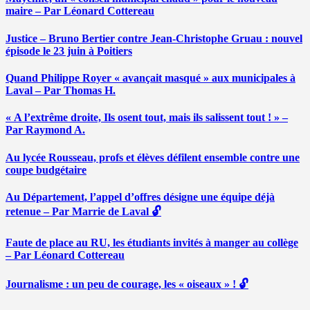
maire – Par Léonard Cottereau
Justice – Bruno Bertier contre Jean-Christophe Gruau : nouvel
épisode le 23 juin à Poitiers
Quand Philippe Royer « avançait masqué » aux municipales à
Laval – Par Thomas H.
« A l’extrême droite, Ils osent tout, mais ils salissent tout ! » –
Par Raymond A.
Au lycée Rousseau, profs et élèves défilent ensemble contre une
coupe budgétaire
Au Département, l’appel d’offres désigne une équipe déjà
retenue – Par Marrie de Laval 🔓
Faute de place au RU, les étudiants invités à manger au collège
– Par Léonard Cottereau
Journalisme : un peu de courage, les « oiseaux » ! 🔓