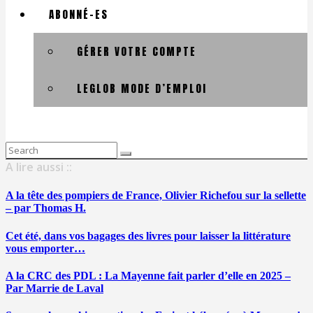
ABONNÉ-ES
GÉRER VOTRE COMPTE
LEGLOB MODE D’EMPLOI
Search
for:
A lire aussi ::
A la tête des pompiers de France, Olivier Richefou sur la sellette
– par Thomas H.
Cet été, dans vos bagages des livres pour laisser la littérature
vous emporter…
A la CRC des PDL : La Mayenne fait parler d’elle en 2025 –
Par Marrie de Laval