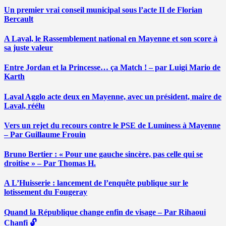
Un premier vrai conseil municipal sous l’acte II de Florian
Bercault
A Laval, le Rassemblement national en Mayenne et son score à
sa juste valeur
Entre Jordan et la Princesse… ça Match ! – par Luigi Mario de
Karth
Laval Agglo acte deux en Mayenne, avec un président, maire de
Laval, réélu
Vers un rejet du recours contre le PSE de Luminess à Mayenne
– Par Guillaume Frouin
Bruno Bertier : « Pour une gauche sincère, pas celle qui se
droitise » – Par Thomas H.
A L’Huisserie : lancement de l’enquête publique sur le
lotissement du Fougeray
Quand la République change enfin de visage – Par Rihaoui
Chanfi 🔓