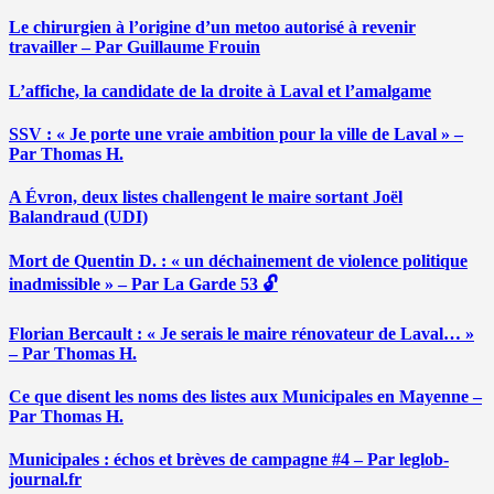
Le chirurgien à l’origine d’un metoo autorisé à revenir
travailler – Par Guillaume Frouin
L’affiche, la candidate de la droite à Laval et l’amalgame
SSV : « Je porte une vraie ambition pour la ville de Laval » –
Par Thomas H.
A Évron, deux listes challengent le maire sortant Joël
Balandraud (UDI)
Mort de Quentin D. : « un déchainement de violence politique
inadmissible » – Par La Garde 53 🔓
Florian Bercault : « Je serais le maire rénovateur de Laval… »
– Par Thomas H.
Ce que disent les noms des listes aux Municipales en Mayenne –
Par Thomas H.
Municipales : échos et brèves de campagne #4 – Par leglob-
journal.fr