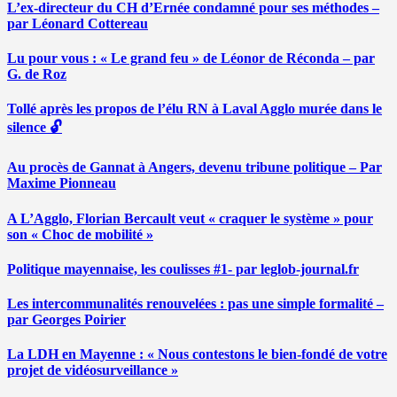
L’ex-directeur du CH d’Ernée condamné pour ses méthodes –
par Léonard Cottereau
Lu pour vous : « Le grand feu » de Léonor de Réconda – par
G. de Roz
Tollé après les propos de l’élu RN à Laval Agglo murée dans le
silence 🔓
Au procès de Gannat à Angers, devenu tribune politique – Par
Maxime Pionneau
A L’Agglo, Florian Bercault veut « craquer le système » pour
son « Choc de mobilité »
Politique mayennaise, les coulisses #1- par leglob-journal.fr
Les intercommunalités renouvelées : pas une simple formalité –
par Georges Poirier
La LDH en Mayenne : « Nous contestons le bien-fondé de votre
projet de vidéosurveillance »