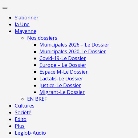
Skip
Pour une presse indépendante en Ma
to
S’abonner
content
la Une
Mayenne
Nos dossiers
Municipales 2026 – Le Dossier
Municipales 2020-Le Dossier
Covid-19-Le Dossier
Europe – Le Dossier
Espace M-Le Dossier
Lactalis-Le Dossier
Justice-Le Dossier
Migrant-Le Dossier
EN BREF
Cultures
Société
Edito
Plus
Leglob-Audio