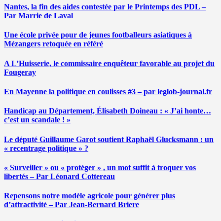
Nantes, la fin des aides contestée par le Printemps des PDL –
Par Marrie de Laval
Une école privée pour de jeunes footballeurs asiatiques à
Mézangers retoquée en référé
A L’Huisserie, le commissaire enquêteur favorable au projet du
Fougeray
En Mayenne la politique en coulisses #3 – par leglob-journal.fr
Handicap au Département, Élisabeth Doineau : « J’ai honte…
c’est un scandale ! »
Le député Guillaume Garot soutient Raphaël Glucksmann : un
« recentrage politique » ?
« Surveiller » ou « protéger » , un mot suffit à troquer vos
libertés – Par Léonard Cottereau
Repensons notre modèle agricole pour générer plus
d’attractivité – Par Jean-Bernard Briere