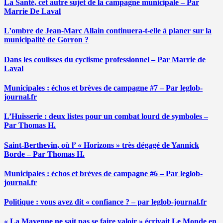
La Santé, cet autre sujet de la campagne municipale – Par
Marrie De Laval
L’ombre de Jean-Marc Allain continuera-t-elle à planer sur la
municipalité de Gorron ?
Dans les coulisses du cyclisme professionnel – Par Marrie de
Laval
Municipales : échos et brèves de campagne #7 – Par leglob-
journal.fr
L’Huisserie : deux listes pour un combat lourd de symboles –
Par Thomas H.
Saint-Berthevin, où l’ « Horizons » très dégagé de Yannick
Borde – Par Thomas H.
Municipales : échos et brèves de campagne #6 – Par leglob-
journal.fr
Politique : vous avez dit « confiance ? – par leglob-journal.fr
« La Mayenne ne sait pas se faire valoir » écrivait Le Monde en