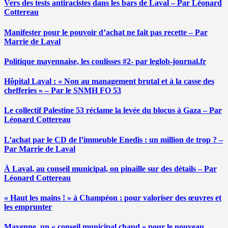
Vers des tests antiracistes dans les bars de Laval – Par Léonard
Cottereau
Manifester pour le pouvoir d’achat ne fait pas recette – Par
Marrie de Laval
Politique mayennaise, les coulisses #2- par leglob-journal.fr
Hôpital Laval : « Non au management brutal et à la casse des
chefferies » – Par le SNMH FO 53
Le collectif Palestine 53 réclame la levée du blocus à Gaza – Par
Léonard Cottereau
L’achat par le CD de l’immeuble Enedis : un million de trop ? –
Par Marrie de Laval
À Laval, au conseil municipal, on pinaille sur des détails – Par
Léonard Cottereau
« Haut les mains ! » à Champéon : pour valoriser des œuvres et
les emprunter
Mayenne, un « conseil municipal chaud » pour le nouveau