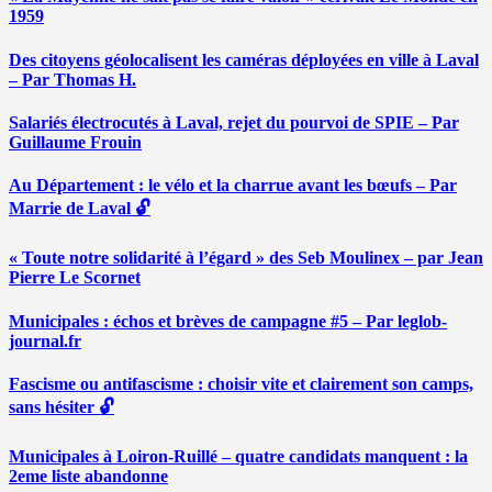
1959
Des citoyens géolocalisent les caméras déployées en ville à Laval
– Par Thomas H.
Salariés électrocutés à Laval, rejet du pourvoi de SPIE – Par
Guillaume Frouin
Au Département : le vélo et la charrue avant les bœufs – Par
Marrie de Laval 🔓
« Toute notre solidarité à l’égard » des Seb Moulinex – par Jean
Pierre Le Scornet
Municipales : échos et brèves de campagne #5 – Par leglob-
journal.fr
Fascisme ou antifascisme : choisir vite et clairement son camps,
sans hésiter 🔓
Municipales à Loiron-Ruillé – quatre candidats manquent : la
2eme liste abandonne