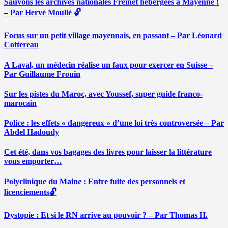
Sauvons les archives nationales Freinet hébergées à Mayenne !
– Par Hervé Moullé 🔓
Focus sur un petit village mayennais, en passant – Par Léonard
Cottereau
A Laval, un médecin réalise un faux pour exercer en Suisse –
Par Guillaume Frouin
Sur les pistes du Maroc, avec Youssef, super guide franco-
marocain
Police : les effets « dangereux » d’une loi très controversée – Par
Abdel Hadoudy
Cet été, dans vos bagages des livres pour laisser la littérature
vous emporter…
Polyclinique du Maine : Entre fuite des personnels et
licenciements🔓
Dystopie : Et si le RN arrive au pouvoir ? – Par Thomas H.