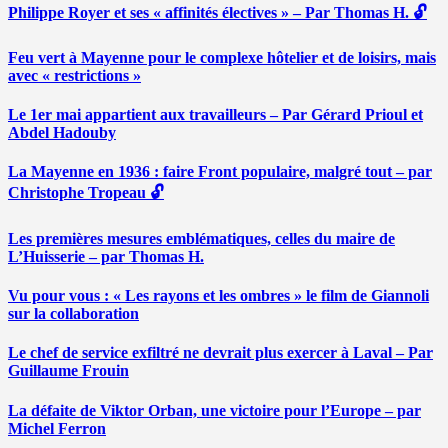
Philippe Royer et ses « affinités électives » – Par Thomas H. 🔓
Feu vert à Mayenne pour le complexe hôtelier et de loisirs, mais
avec « restrictions »
Le 1er mai appartient aux travailleurs – Par Gérard Prioul et
Abdel Hadouby
La Mayenne en 1936 : faire Front populaire, malgré tout – par
Christophe Tropeau 🔓
Les premières mesures emblématiques, celles du maire de
L’Huisserie – par Thomas H.
Vu pour vous : « Les rayons et les ombres » le film de Giannoli
sur la collaboration
Le chef de service exfiltré ne devrait plus exercer à Laval – Par
Guillaume Frouin
La défaite de Viktor Orban, une victoire pour l’Europe – par
Michel Ferron