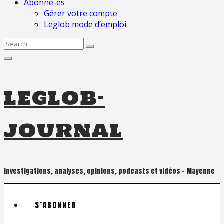
Abonné-es
Gérer votre compte
Leglob mode d’emploi
Search
for:
leglob-
journal
Investigations, analyses, opinions, podcasts et vidéos – Mayenne
S’ABONNER