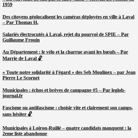
1959
Des citoyens géolocalisent les caméras déployées en ville à Laval
– Par Thomas H.
Salariés électrocutés à Laval, rejet du pourvoi de SPIE – Par
Guillaume Frouin
Au Département : le vélo et la charrue avant les bœufs – Par
Marrie de Laval 🔓
« Toute notre solidarité à l’égard » des Seb Moulinex – par Jean
Pierre Le Scornet
Municipales : échos et brèves de campagne #5 – Par leglob-
journal.fr
Fascisme ou antifascisme : choisir vite et clairement son camps,
sans hésiter 🔓
Municipales à Loiron-Ruillé – quatre candidats manquent : la
2eme liste abandonne