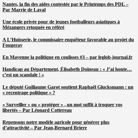
Nantes, la fin des aides contestée par le Printemps des PDL –
Par Marrie de Laval
Une école privée pour de jeunes footballeurs asiatiques à
Mézangers retoquée en référé
A L’Huisserie, le commissaire enquêteur favorable au projet du
Fougeray
En Mayenne la politique en coulisses #3 – par leglob-journal.fr
Handicap au Département, Élisabeth Doineau : « J’ai honte…
c’est un scandale ! »
Le député Guillaume Garot soutient Raphaël Glucksmann : un
« recentrage politique » ?
« Surveiller » ou « protéger » , un mot suffit à troquer vos
libertés – Par Léonard Cottereau
Repensons notre modèle agricole pour générer plus
d’attractivité – Par Jean-Bernard Briere