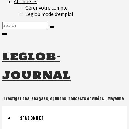
Abonné-es
Gérer votre compte
Leglob mode d’emploi
Search
for:
leglob-
journal
Investigations, analyses, opinions, podcasts et vidéos – Mayenne
S’ABONNER