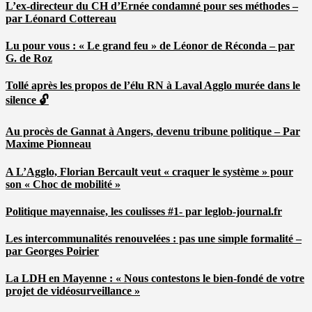
L’ex-directeur du CH d’Ernée condamné pour ses méthodes –
par Léonard Cottereau
Lu pour vous : « Le grand feu » de Léonor de Réconda – par
G. de Roz
Tollé après les propos de l’élu RN à Laval Agglo murée dans le
silence 🔓
Au procès de Gannat à Angers, devenu tribune politique – Par
Maxime Pionneau
A L’Agglo, Florian Bercault veut « craquer le système » pour
son « Choc de mobilité »
Politique mayennaise, les coulisses #1- par leglob-journal.fr
Les intercommunalités renouvelées : pas une simple formalité –
par Georges Poirier
La LDH en Mayenne : « Nous contestons le bien-fondé de votre
projet de vidéosurveillance »