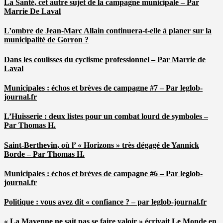
La Santé, cet autre sujet de la campagne municipale – Par
Marrie De Laval
L’ombre de Jean-Marc Allain continuera-t-elle à planer sur la
municipalité de Gorron ?
Dans les coulisses du cyclisme professionnel – Par Marrie de
Laval
Municipales : échos et brèves de campagne #7 – Par leglob-
journal.fr
L’Huisserie : deux listes pour un combat lourd de symboles –
Par Thomas H.
Saint-Berthevin, où l’ « Horizons » très dégagé de Yannick
Borde – Par Thomas H.
Municipales : échos et brèves de campagne #6 – Par leglob-
journal.fr
Politique : vous avez dit « confiance ? – par leglob-journal.fr
« La Mayenne ne sait pas se faire valoir » écrivait Le Monde en