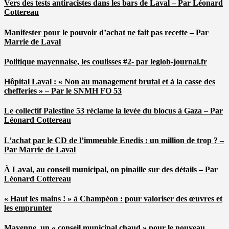
Vers des tests antiracistes dans les bars de Laval – Par Léonard
Cottereau
Manifester pour le pouvoir d’achat ne fait pas recette – Par
Marrie de Laval
Politique mayennaise, les coulisses #2- par leglob-journal.fr
Hôpital Laval : « Non au management brutal et à la casse des
chefferies » – Par le SNMH FO 53
Le collectif Palestine 53 réclame la levée du blocus à Gaza – Par
Léonard Cottereau
L’achat par le CD de l’immeuble Enedis : un million de trop ? –
Par Marrie de Laval
À Laval, au conseil municipal, on pinaille sur des détails – Par
Léonard Cottereau
« Haut les mains ! » à Champéon : pour valoriser des œuvres et
les emprunter
Mayenne, un « conseil municipal chaud » pour le nouveau