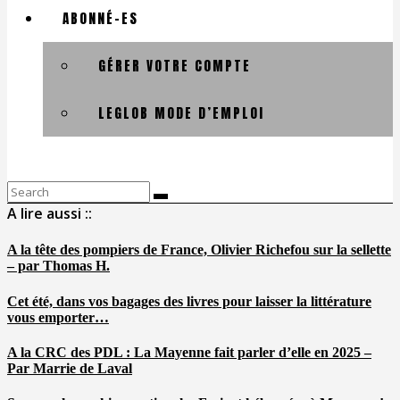
ABONNÉ-ES
GÉRER VOTRE COMPTE
LEGLOB MODE D’EMPLOI
Search
for:
A lire aussi ::
A la tête des pompiers de France, Olivier Richefou sur la sellette
– par Thomas H.
Cet été, dans vos bagages des livres pour laisser la littérature
vous emporter…
A la CRC des PDL : La Mayenne fait parler d’elle en 2025 –
Par Marrie de Laval