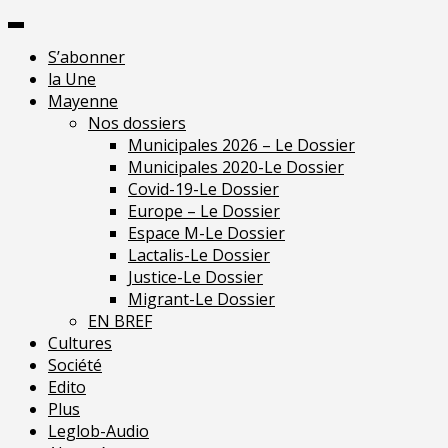
Skip
Pour une presse
to
indépendante en
Je m'abonne
S’abonner
content
Mayenne
la Une
Mayenne
Nos dossiers
Municipales 2026 – Le Dossier
Municipales 2020-Le Dossier
Covid-19-Le Dossier
Europe – Le Dossier
Espace M-Le Dossier
Lactalis-Le Dossier
Justice-Le Dossier
Migrant-Le Dossier
EN BREF
Cultures
Société
Edito
Plus
Leglob-Audio