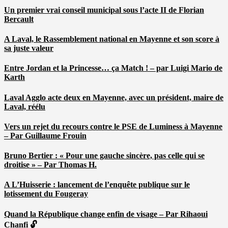
Un premier vrai conseil municipal sous l’acte II de Florian
Bercault
A Laval, le Rassemblement national en Mayenne et son score à
sa juste valeur
Entre Jordan et la Princesse… ça Match ! – par Luigi Mario de
Karth
Laval Agglo acte deux en Mayenne, avec un président, maire de
Laval, réélu
Vers un rejet du recours contre le PSE de Luminess à Mayenne
– Par Guillaume Frouin
Bruno Bertier : « Pour une gauche sincère, pas celle qui se
droitise » – Par Thomas H.
A L’Huisserie : lancement de l’enquête publique sur le
lotissement du Fougeray
Quand la République change enfin de visage – Par Rihaoui
Chanfi 🔓