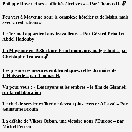
Philippe Royer et ses « affinités électives » – Par Thomas H. 🔓
Feu vert à Mayenne pour le complexe hôtelier et de loisirs, mais
avec « restrictions »
Le 1er mai appartient aux travailleurs – Par Gérard Prioul et
Abdel Hadouby
La Mayenne en 1936 : faire Front populaire, malgré tout – par
Christophe Tropeau 🔓
Les premières mesures emblématiques, celles du maire de
L’Huisserie – par Thomas H.
Vu pour vous : « Les rayons et les ombres » le film de Giannoli
sur la collaboration
Le chef de service exfiltré ne devrait plus exercer à Laval – Par
Guillaume Frouin
La défaite de Viktor Orban, une victoire pour l’Europe – par
Michel Ferron