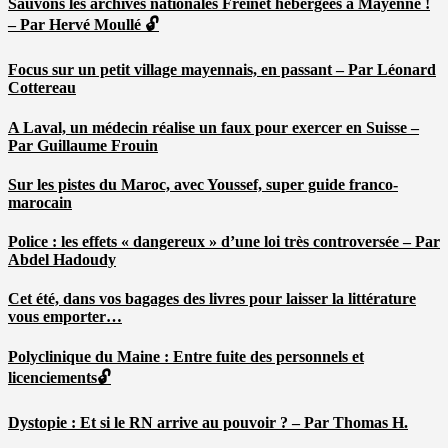
Sauvons les archives nationales Freinet hébergées à Mayenne !
– Par Hervé Moullé 🔓
Focus sur un petit village mayennais, en passant – Par Léonard
Cottereau
A Laval, un médecin réalise un faux pour exercer en Suisse –
Par Guillaume Frouin
Sur les pistes du Maroc, avec Youssef, super guide franco-
marocain
Police : les effets « dangereux » d’une loi très controversée – Par
Abdel Hadoudy
Cet été, dans vos bagages des livres pour laisser la littérature
vous emporter…
Polyclinique du Maine : Entre fuite des personnels et
licenciements🔓
Dystopie : Et si le RN arrive au pouvoir ? – Par Thomas H.