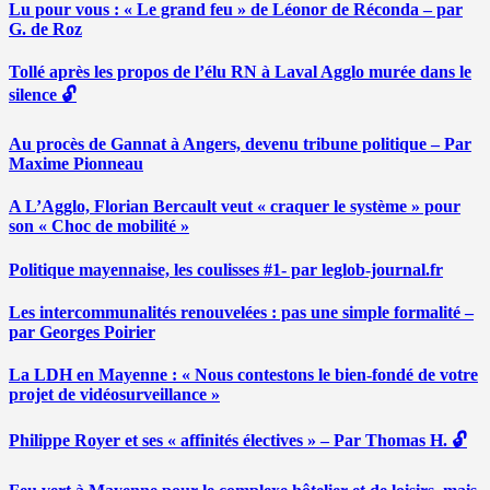
Lu pour vous : « Le grand feu » de Léonor de Réconda – par
G. de Roz
Tollé après les propos de l’élu RN à Laval Agglo murée dans le
silence 🔓
Au procès de Gannat à Angers, devenu tribune politique – Par
Maxime Pionneau
A L’Agglo, Florian Bercault veut « craquer le système » pour
son « Choc de mobilité »
Politique mayennaise, les coulisses #1- par leglob-journal.fr
Les intercommunalités renouvelées : pas une simple formalité –
par Georges Poirier
La LDH en Mayenne : « Nous contestons le bien-fondé de votre
projet de vidéosurveillance »
Philippe Royer et ses « affinités électives » – Par Thomas H. 🔓