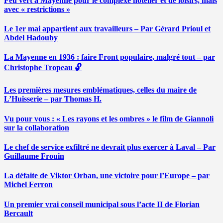
Feu vert à Mayenne pour le complexe hôtelier et de loisirs, mais
avec « restrictions »
Le 1er mai appartient aux travailleurs – Par Gérard Prioul et
Abdel Hadouby
La Mayenne en 1936 : faire Front populaire, malgré tout – par
Christophe Tropeau 🔓
Les premières mesures emblématiques, celles du maire de
L’Huisserie – par Thomas H.
Vu pour vous : « Les rayons et les ombres » le film de Giannoli
sur la collaboration
Le chef de service exfiltré ne devrait plus exercer à Laval – Par
Guillaume Frouin
La défaite de Viktor Orban, une victoire pour l’Europe – par
Michel Ferron
Un premier vrai conseil municipal sous l’acte II de Florian
Bercault