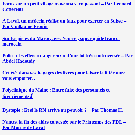
Focus sur un petit village mayennais, en passant – Par Léonard
Cottereau
A Laval, un médecin réalise un faux pour exercer en Suisse –
Par Guillaume Frouin
Sur les pistes du Maroc, avec Youssef, super guide franco-
marocain
Police : les effets « dangereux » d’une loi très controversée – Par
Abdel Hadoudy
Cet été, dans vos bagages des livres pour laisser la littérature
vous emporter…
Polyclinique du Maine : Entre fuite des personnels et
licenciements🔓
Dystopie : Et si le RN arrive au pouvoir ? – Par Thomas H.
Nantes, la fin des aides contestée par le Printemps des PDL –
Par Marrie de Laval