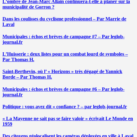
L’ombre de Jean-Marc Allain continuera-t-elle à planer sur la
municipalité de Gorron ?
Dans les coulisses du cyclisme professionnel – Par Marrie de
Laval
Municipales : échos et brèves de campagne #7 – Par leglob-
journal.fr
L’Huisserie : deux listes pour un combat lourd de symboles –
Par Thomas H.
Saint-Berthevin, où l’ « Horizons » très dégagé de Yannick
Borde – Par Thomas H.
Municipales : échos et brèves de campagne #6 – Par leglob-
journal.fr
Politique : vous avez dit « confiance ? – par leglob-journal.fr
« La Mayenne ne sait pas se faire valoir » écrivait Le Monde en
1959
Des citoyens géolocalisent les caméras déployées en ville à Laval