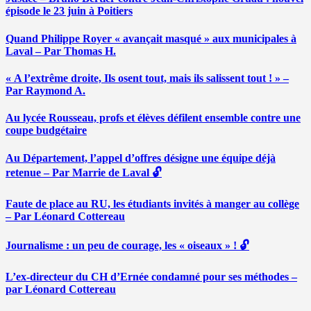
épisode le 23 juin à Poitiers
Quand Philippe Royer « avançait masqué » aux municipales à
Laval – Par Thomas H.
« A l’extrême droite, Ils osent tout, mais ils salissent tout ! » –
Par Raymond A.
Au lycée Rousseau, profs et élèves défilent ensemble contre une
coupe budgétaire
Au Département, l’appel d’offres désigne une équipe déjà
retenue – Par Marrie de Laval 🔓
Faute de place au RU, les étudiants invités à manger au collège
– Par Léonard Cottereau
Journalisme : un peu de courage, les « oiseaux » ! 🔓
L’ex-directeur du CH d’Ernée condamné pour ses méthodes –
par Léonard Cottereau