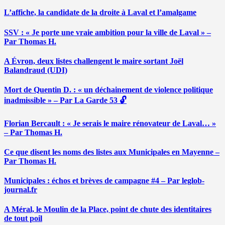
L’affiche, la candidate de la droite à Laval et l’amalgame
SSV : « Je porte une vraie ambition pour la ville de Laval » –
Par Thomas H.
A Évron, deux listes challengent le maire sortant Joël
Balandraud (UDI)
Mort de Quentin D. : « un déchainement de violence politique
inadmissible » – Par La Garde 53 🔓
Florian Bercault : « Je serais le maire rénovateur de Laval… »
– Par Thomas H.
Ce que disent les noms des listes aux Municipales en Mayenne –
Par Thomas H.
Municipales : échos et brèves de campagne #4 – Par leglob-
journal.fr
A Méral, le Moulin de la Place, point de chute des identitaires
de tout poil