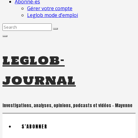
Abonné-es
Gérer votre compte
Leglob mode d’emploi
Search
for:
leglob-
journal
Investigations, analyses, opinions, podcasts et vidéos – Mayenne
S’ABONNER