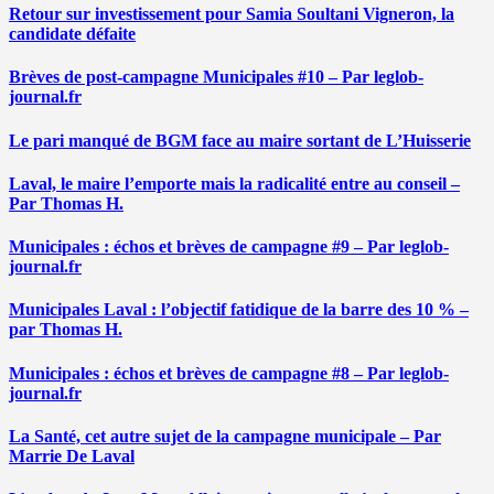
Retour sur investissement pour Samia Soultani Vigneron, la
candidate défaite
Brèves de post-campagne Municipales #10 – Par leglob-
journal.fr
Le pari manqué de BGM face au maire sortant de L’Huisserie
Laval, le maire l’emporte mais la radicalité entre au conseil –
Par Thomas H.
Municipales : échos et brèves de campagne #9 – Par leglob-
journal.fr
Municipales Laval : l’objectif fatidique de la barre des 10 % –
par Thomas H.
Municipales : échos et brèves de campagne #8 – Par leglob-
journal.fr
La Santé, cet autre sujet de la campagne municipale – Par
Marrie De Laval