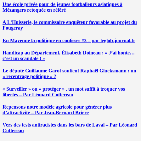
Une école privée pour de jeunes footballeurs asiatiques à
Mézangers retoquée en référé
A L’Huisserie, le commissaire enquêteur favorable au projet du
Fougeray
En Mayenne la politique en coulisses #3 – par leglob-journal.fr
Handicap au Département, Élisabeth Doineau : « J’ai honte…
c’est un scandale ! »
Le député Guillaume Garot soutient Raphaël Glucksmann : un
« recentrage politique » ?
« Surveiller » ou « protéger » , un mot suffit à troquer vos
libertés – Par Léonard Cottereau
Repensons notre modèle agricole pour générer plus
d’attractivité – Par Jean-Bernard Briere
Vers des tests antiracistes dans les bars de Laval – Par Léonard
Cottereau