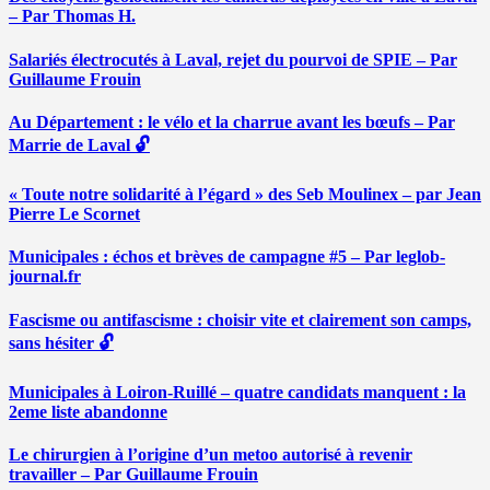
– Par Thomas H.
Salariés électrocutés à Laval, rejet du pourvoi de SPIE – Par
Guillaume Frouin
Au Département : le vélo et la charrue avant les bœufs – Par
Marrie de Laval 🔓
« Toute notre solidarité à l’égard » des Seb Moulinex – par Jean
Pierre Le Scornet
Municipales : échos et brèves de campagne #5 – Par leglob-
journal.fr
Fascisme ou antifascisme : choisir vite et clairement son camps,
sans hésiter 🔓
Municipales à Loiron-Ruillé – quatre candidats manquent : la
2eme liste abandonne
Le chirurgien à l’origine d’un metoo autorisé à revenir
travailler – Par Guillaume Frouin