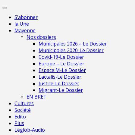
Skip
Pour une presse indépendante en Ma
to
S’abonner
content
la Une
Mayenne
Nos dossiers
Municipales 2026 – Le Dossier
Municipales 2020-Le Dossier
Covid-19-Le Dossier
Europe – Le Dossier
Espace M-Le Dossier
Lactalis-Le Dossier
Justice-Le Dossier
Migrant-Le Dossier
EN BREF
Cultures
Société
Edito
Plus
Leglob-Audio