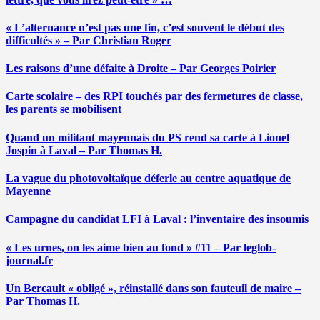
« L’alternance n’est pas une fin, c’est souvent le début des
difficultés » – Par Christian Roger
Les raisons d’une défaite à Droite – Par Georges Poirier
Carte scolaire – des RPI touchés par des fermetures de classe,
les parents se mobilisent
Quand un militant mayennais du PS rend sa carte à Lionel
Jospin à Laval – Par Thomas H.
La vague du photovoltaïque déferle au centre aquatique de
Mayenne
Campagne du candidat LFI à Laval : l’inventaire des insoumis
« Les urnes, on les aime bien au fond » #11 – Par leglob-
journal.fr
Un Bercault « obligé », réinstallé dans son fauteuil de maire –
Par Thomas H.