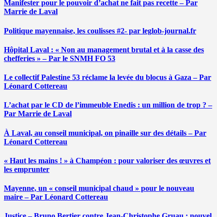
Manifester pour le pouvoir d’achat ne fait pas recette – Par
Marrie de Laval
Politique mayennaise, les coulisses #2- par leglob-journal.fr
Hôpital Laval : « Non au management brutal et à la casse des
chefferies » – Par le SNMH FO 53
Le collectif Palestine 53 réclame la levée du blocus à Gaza – Par
Léonard Cottereau
L’achat par le CD de l’immeuble Enedis : un million de trop ? –
Par Marrie de Laval
À Laval, au conseil municipal, on pinaille sur des détails – Par
Léonard Cottereau
« Haut les mains ! » à Champéon : pour valoriser des œuvres et
les emprunter
Mayenne, un « conseil municipal chaud » pour le nouveau
maire – Par Léonard Cottereau
Justice – Bruno Bertier contre Jean-Christophe Gruau : nouvel