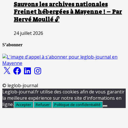
Sauvons les archives nationales
Freinet hébergées à Mayenne ! – Par
Hervé Moullé 🔓
24 juillet 2026
S’abonner
X
Facebook
LinkedIn
Instagram
© leglob-journal
Leglob-journal.fr utilise des cookies afin de vous garantir
la meilleure expérience sur notre site d'informations en
ligne.
Accepter
Refuser
Politique de confidentialité