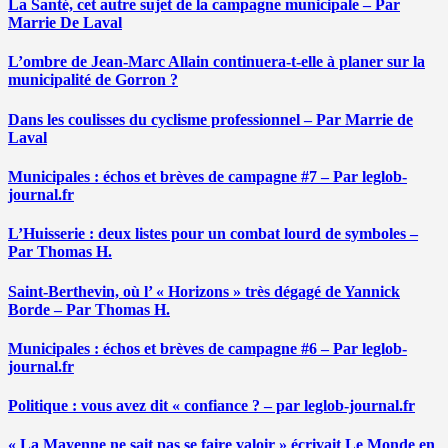
La Santé, cet autre sujet de la campagne municipale – Par
Marrie De Laval
L’ombre de Jean-Marc Allain continuera-t-elle à planer sur la
municipalité de Gorron ?
Dans les coulisses du cyclisme professionnel – Par Marrie de
Laval
Municipales : échos et brèves de campagne #7 – Par leglob-
journal.fr
L’Huisserie : deux listes pour un combat lourd de symboles –
Par Thomas H.
Saint-Berthevin, où l’ « Horizons » très dégagé de Yannick
Borde – Par Thomas H.
Municipales : échos et brèves de campagne #6 – Par leglob-
journal.fr
Politique : vous avez dit « confiance ? – par leglob-journal.fr
« La Mayenne ne sait pas se faire valoir » écrivait Le Monde en