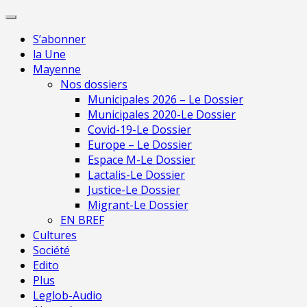
Skip
Pour une presse
to
indépendante en
Je m'abonne
S’abonner
content
Mayenne
la Une
Mayenne
Nos dossiers
Municipales 2026 – Le Dossier
Municipales 2020-Le Dossier
Covid-19-Le Dossier
Europe – Le Dossier
Espace M-Le Dossier
Lactalis-Le Dossier
Justice-Le Dossier
Migrant-Le Dossier
EN BREF
Cultures
Société
Edito
Plus
Leglob-Audio