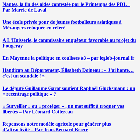
Nantes, la fin des aides contestée par le Printemps des PDL –
Par Marrie de Laval
Une école privée pour de jeunes footballeurs asiatiques à
Mézangers retoquée en référé
A L’Huisserie, le commissaire enquêteur favorable au projet du
Fougeray
En Mayenne la politique en coulisses #3 – par leglob-journal.fr
Handicap au Département, Élisabeth Doineau : « J’ai honte…
c’est un scandale ! »
Le député Guillaume Garot soutient Raphaël Glucksmann : un
« recentrage politique » ?
« Surveiller » ou « protéger » , un mot suffit à troquer vos
libertés – Par Léonard Cottereau
Repensons notre modèle agricole pour générer plus
d’attractivité – Par Jean-Bernard Briere