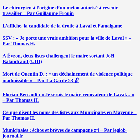
Le chirurgien à l’origine d’un metoo autorisé à revenir
travailler – Par Guillaume Frouin
L’affiche, la candidate de la droite à Laval et l’amalgame
SSV : « Je porte une vraie ambition pour la ville de Laval » –
Par Thomas H.
A Évron, deux listes challengent le maire sortant Joël
Balandraud (UDI)
Mort de Quentin D. : « un déchainement de violence politique
inadmissible » – Par La Garde 53 🔓
Florian Bercault : « Je serais le maire rénovateur de Laval… »
– Par Thomas H.
Ce que disent les noms des listes aux Municipales en Mayenne –
Par Thomas H.
Municipales : échos et brèves de campagne #4 – Par leglob-
journal.fr