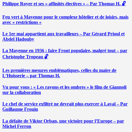
Philippe Royer et ses « affinités électives » – Par Thomas H. 🔓
Feu vert à Mayenne pour le complexe hôtelier et de loisirs, mais
avec « restrictions »
Le 1er mai appartient aux travailleurs – Par Gérard Prioul et
Abdel Hadouby
La Mayenne en 1936 : faire Front populaire, malgré tout – par
Christophe Tropeau 🔓
Les premières mesures emblématiques, celles du maire de
L’Huisserie – par Thomas H.
Vu pour vous : « Les rayons et les ombres » le film de Giannoli
sur la collaboration
Le chef de service exfiltré ne devrait plus exercer à Laval – Par
Guillaume Frouin
La défaite de Viktor Orban, une victoire pour l’Europe – par
Michel Ferron