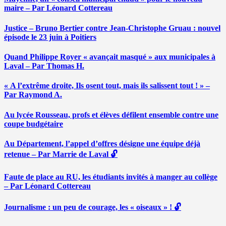
maire – Par Léonard Cottereau
Justice – Bruno Bertier contre Jean-Christophe Gruau : nouvel
épisode le 23 juin à Poitiers
Quand Philippe Royer « avançait masqué » aux municipales à
Laval – Par Thomas H.
« A l’extrême droite, Ils osent tout, mais ils salissent tout ! » –
Par Raymond A.
Au lycée Rousseau, profs et élèves défilent ensemble contre une
coupe budgétaire
Au Département, l’appel d’offres désigne une équipe déjà
retenue – Par Marrie de Laval 🔓
Faute de place au RU, les étudiants invités à manger au collège
– Par Léonard Cottereau
Journalisme : un peu de courage, les « oiseaux » ! 🔓