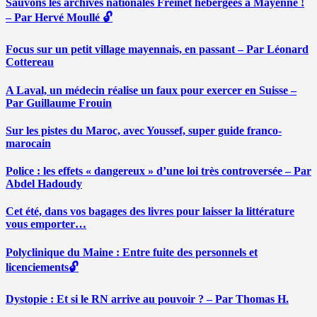
Sauvons les archives nationales Freinet hébergées à Mayenne !
– Par Hervé Moullé 🔓
Focus sur un petit village mayennais, en passant – Par Léonard
Cottereau
A Laval, un médecin réalise un faux pour exercer en Suisse –
Par Guillaume Frouin
Sur les pistes du Maroc, avec Youssef, super guide franco-
marocain
Police : les effets « dangereux » d’une loi très controversée – Par
Abdel Hadoudy
Cet été, dans vos bagages des livres pour laisser la littérature
vous emporter…
Polyclinique du Maine : Entre fuite des personnels et
licenciements🔓
Dystopie : Et si le RN arrive au pouvoir ? – Par Thomas H.