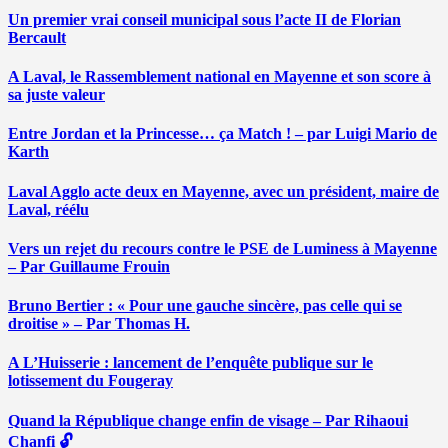
Un premier vrai conseil municipal sous l’acte II de Florian
Bercault
A Laval, le Rassemblement national en Mayenne et son score à
sa juste valeur
Entre Jordan et la Princesse… ça Match ! – par Luigi Mario de
Karth
Laval Agglo acte deux en Mayenne, avec un président, maire de
Laval, réélu
Vers un rejet du recours contre le PSE de Luminess à Mayenne
– Par Guillaume Frouin
Bruno Bertier : « Pour une gauche sincère, pas celle qui se
droitise » – Par Thomas H.
A L’Huisserie : lancement de l’enquête publique sur le
lotissement du Fougeray
Quand la République change enfin de visage – Par Rihaoui
Chanfi 🔓