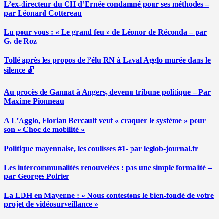
L’ex-directeur du CH d’Ernée condamné pour ses méthodes –
par Léonard Cottereau
Lu pour vous : « Le grand feu » de Léonor de Réconda – par
G. de Roz
Tollé après les propos de l’élu RN à Laval Agglo murée dans le
silence 🔓
Au procès de Gannat à Angers, devenu tribune politique – Par
Maxime Pionneau
A L’Agglo, Florian Bercault veut « craquer le système » pour
son « Choc de mobilité »
Politique mayennaise, les coulisses #1- par leglob-journal.fr
Les intercommunalités renouvelées : pas une simple formalité –
par Georges Poirier
La LDH en Mayenne : « Nous contestons le bien-fondé de votre
projet de vidéosurveillance »