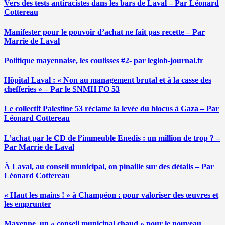
Vers des tests antiracistes dans les bars de Laval – Par Léonard
Cottereau
Manifester pour le pouvoir d’achat ne fait pas recette – Par
Marrie de Laval
Politique mayennaise, les coulisses #2- par leglob-journal.fr
Hôpital Laval : « Non au management brutal et à la casse des
chefferies » – Par le SNMH FO 53
Le collectif Palestine 53 réclame la levée du blocus à Gaza – Par
Léonard Cottereau
L’achat par le CD de l’immeuble Enedis : un million de trop ? –
Par Marrie de Laval
À Laval, au conseil municipal, on pinaille sur des détails – Par
Léonard Cottereau
« Haut les mains ! » à Champéon : pour valoriser des œuvres et
les emprunter
Mayenne, un « conseil municipal chaud » pour le nouveau