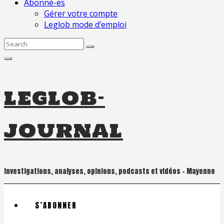
Abonné-es
Gérer votre compte
Leglob mode d’emploi
Search
for:
leglob-
journal
Investigations, analyses, opinions, podcasts et vidéos – Mayenne
S’ABONNER