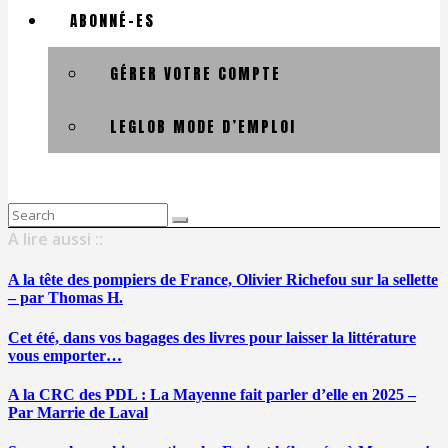
ABONNÉ-ES
GÉRER VOTRE COMPTE
LEGLOB MODE D’EMPLOI
Search
for:
A lire aussi ::
A la tête des pompiers de France, Olivier Richefou sur la sellette
– par Thomas H.
Cet été, dans vos bagages des livres pour laisser la littérature
vous emporter…
A la CRC des PDL : La Mayenne fait parler d’elle en 2025 –
Par Marrie de Laval