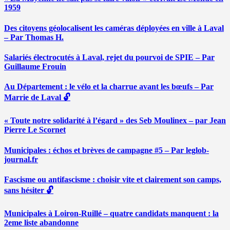
1959
Des citoyens géolocalisent les caméras déployées en ville à Laval
– Par Thomas H.
Salariés électrocutés à Laval, rejet du pourvoi de SPIE – Par
Guillaume Frouin
Au Département : le vélo et la charrue avant les bœufs – Par
Marrie de Laval 🔓
« Toute notre solidarité à l’égard » des Seb Moulinex – par Jean
Pierre Le Scornet
Municipales : échos et brèves de campagne #5 – Par leglob-
journal.fr
Fascisme ou antifascisme : choisir vite et clairement son camps,
sans hésiter 🔓
Municipales à Loiron-Ruillé – quatre candidats manquent : la
2eme liste abandonne