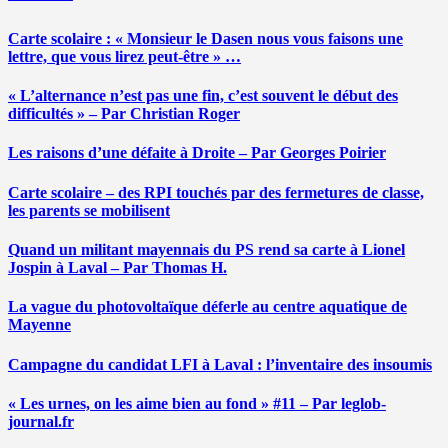
Carte scolaire : « Monsieur le Dasen nous vous faisons une
lettre, que vous lirez peut-être » …
« L’alternance n’est pas une fin, c’est souvent le début des
difficultés » – Par Christian Roger
Les raisons d’une défaite à Droite – Par Georges Poirier
Carte scolaire – des RPI touchés par des fermetures de classe,
les parents se mobilisent
Quand un militant mayennais du PS rend sa carte à Lionel
Jospin à Laval – Par Thomas H.
La vague du photovoltaïque déferle au centre aquatique de
Mayenne
Campagne du candidat LFI à Laval : l’inventaire des insoumis
« Les urnes, on les aime bien au fond » #11 – Par leglob-
journal.fr