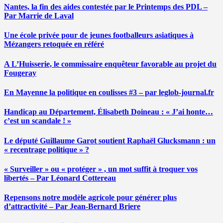
Nantes, la fin des aides contestée par le Printemps des PDL –
Par Marrie de Laval
Une école privée pour de jeunes footballeurs asiatiques à
Mézangers retoquée en référé
A L’Huisserie, le commissaire enquêteur favorable au projet du
Fougeray
En Mayenne la politique en coulisses #3 – par leglob-journal.fr
Handicap au Département, Élisabeth Doineau : « J’ai honte…
c’est un scandale ! »
Le député Guillaume Garot soutient Raphaël Glucksmann : un
« recentrage politique » ?
« Surveiller » ou « protéger » , un mot suffit à troquer vos
libertés – Par Léonard Cottereau
Repensons notre modèle agricole pour générer plus
d’attractivité – Par Jean-Bernard Briere