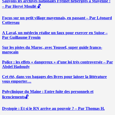
Sauvons les archives nationales Freinet hébergées à Mayenne !
– Par Hervé Moullé 🔓
Focus sur un petit village mayennais, en passant – Par Léonard
Cottereau
A Laval, un médecin réalise un faux pour exercer en Suisse –
Par Guillaume Frouin
Sur les pistes du Maroc, avec Youssef, super guide franco-
marocain
Police : les effets « dangereux » d’une loi très controversée – Par
Abdel Hadoudy
Cet été, dans vos bagages des livres pour laisser la littérature
vous emporter…
Polyclinique du Maine : Entre fuite des personnels et
licenciements🔓
Dystopie : Et si le RN arrive au pouvoir ? – Par Thomas H.