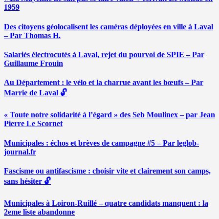
1959
Des citoyens géolocalisent les caméras déployées en ville à Laval
– Par Thomas H.
Salariés électrocutés à Laval, rejet du pourvoi de SPIE – Par
Guillaume Frouin
Au Département : le vélo et la charrue avant les bœufs – Par
Marrie de Laval 🔓
« Toute notre solidarité à l’égard » des Seb Moulinex – par Jean
Pierre Le Scornet
Municipales : échos et brèves de campagne #5 – Par leglob-
journal.fr
Fascisme ou antifascisme : choisir vite et clairement son camps,
sans hésiter 🔓
Municipales à Loiron-Ruillé – quatre candidats manquent : la
2eme liste abandonne