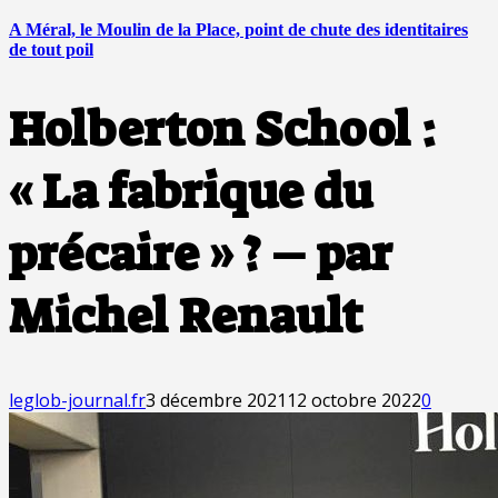
A Méral, le Moulin de la Place, point de chute des identitaires
de tout poil
Holberton School :
« La fabrique du
précaire » ? – par
Michel Renault
leglob-journal.fr
3 décembre 2021
12 octobre 2022
0