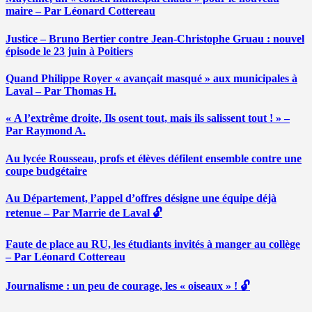
maire – Par Léonard Cottereau
Justice – Bruno Bertier contre Jean-Christophe Gruau : nouvel
épisode le 23 juin à Poitiers
Quand Philippe Royer « avançait masqué » aux municipales à
Laval – Par Thomas H.
« A l’extrême droite, Ils osent tout, mais ils salissent tout ! » –
Par Raymond A.
Au lycée Rousseau, profs et élèves défilent ensemble contre une
coupe budgétaire
Au Département, l’appel d’offres désigne une équipe déjà
retenue – Par Marrie de Laval 🔓
Faute de place au RU, les étudiants invités à manger au collège
– Par Léonard Cottereau
Journalisme : un peu de courage, les « oiseaux » ! 🔓