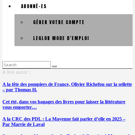
ABONNÉ-ES
GÉRER VOTRE COMPTE
LEGLOB MODE D’EMPLOI
Search
for:
A lire aussi ::
A la tête des pompiers de France, Olivier Richefou sur la sellette
– par Thomas H.
Cet été, dans vos bagages des livres pour laisser la littérature
vous emporter…
A la CRC des PDL : La Mayenne fait parler d’elle en 2025 –
Par Marrie de Laval