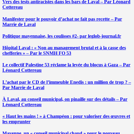
Vers des tests antiracistes dans les bars de Laval – Par Léonard
Cottereau
Manifester pour le pouvoir d’achat ne fait pas recette – Par
Marrie de Laval
Politique mayennaise, les coulisses #2- par leglob-journal.fr
Hôpital Laval : « Non au management brutal et à la casse des
chefferies » – Par le SNMH FO 53
Le collectif Palestine 53 réclame la levée du blocus à Gaza – Par
Léonard Cottereau
L’achat par le CD de l’immeuble Enedis : un million de trop ? –
Par Marrie de Laval
À Laval, au conseil municipal, on pinaille sur des détails – Par
Léonard Cottereau
« Haut les mains ! » à Champéon : pour valoriser des œuvres et
les emprunter
Mayenne, un « conseil municipal chaud » pour le nouveau