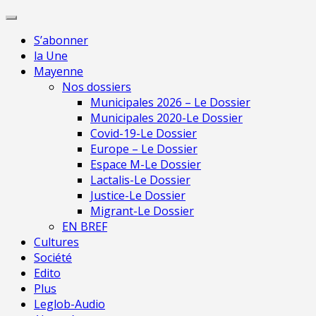
Skip
Pour une presse indépendante en Ma
to
S’abonner
content
la Une
Mayenne
Nos dossiers
Municipales 2026 – Le Dossier
Municipales 2020-Le Dossier
Covid-19-Le Dossier
Europe – Le Dossier
Espace M-Le Dossier
Lactalis-Le Dossier
Justice-Le Dossier
Migrant-Le Dossier
EN BREF
Cultures
Société
Edito
Plus
Leglob-Audio