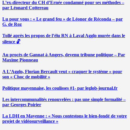
L’ex-directeur du CH d’Ernée condamné pour ses méthodes –
par Léonard Cottereau
Lu pour vous : « Le grand feu » de Léonor de Réconda – par
G. de Roz
Tollé après les propos de l’élu RN à Laval Agglo murée dans le
silence 🔓
Au procès de Gannat à Angers, devenu tribune politique – Par
Maxime Pionneau
A L’Agglo, Florian Bercault veut « craquer le système » pour
son « Choc de mobilité »
Politique mayennaise, les coulisses #1- par leglob-journal.fr
Les intercommunalités renouvelées : pas une simple formalité –
par Georges Poirier
La LDH en Mayenne : « Nous contestons le bien-fondé de votre
projet de vidéosurveillance »