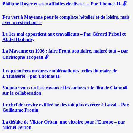
Philippe Royer et ses « affinités électives » – Par Thomas H. 🔓
Feu vert à Mayenne pour le complexe hôtelier et de loisirs, mais
avec « restrictions »
Le 1er mai appartient aux travailleurs – Par Gérard Prioul et
Abdel Hadouby
La Mayenne en 1936 : faire Front populaire, malgré tout – par
Christophe Tropeau 🔓
Les premières mesures emblématiques, celles du maire de
L’Huisserie – par Thomas H.
Vu pour vous : « Les rayons et les ombres » le film de Giannoli
sur la collaboration
Le chef de service exfiltré ne devrait plus exercer à Laval – Par
Guillaume Frouin
La défaite de Viktor Orban, une victoire pour l’Europe – par
Michel Ferron