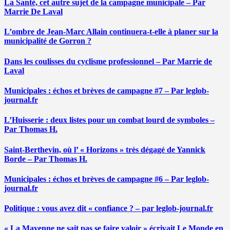
La Santé, cet autre sujet de la campagne municipale – Par
Marrie De Laval
L’ombre de Jean-Marc Allain continuera-t-elle à planer sur la
municipalité de Gorron ?
Dans les coulisses du cyclisme professionnel – Par Marrie de
Laval
Municipales : échos et brèves de campagne #7 – Par leglob-
journal.fr
L’Huisserie : deux listes pour un combat lourd de symboles –
Par Thomas H.
Saint-Berthevin, où l’ « Horizons » très dégagé de Yannick
Borde – Par Thomas H.
Municipales : échos et brèves de campagne #6 – Par leglob-
journal.fr
Politique : vous avez dit « confiance ? – par leglob-journal.fr
« La Mayenne ne sait pas se faire valoir » écrivait Le Monde en