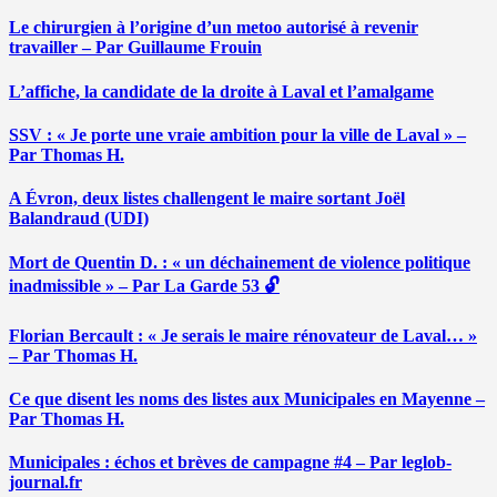
Le chirurgien à l’origine d’un metoo autorisé à revenir
travailler – Par Guillaume Frouin
L’affiche, la candidate de la droite à Laval et l’amalgame
SSV : « Je porte une vraie ambition pour la ville de Laval » –
Par Thomas H.
A Évron, deux listes challengent le maire sortant Joël
Balandraud (UDI)
Mort de Quentin D. : « un déchainement de violence politique
inadmissible » – Par La Garde 53 🔓
Florian Bercault : « Je serais le maire rénovateur de Laval… »
– Par Thomas H.
Ce que disent les noms des listes aux Municipales en Mayenne –
Par Thomas H.
Municipales : échos et brèves de campagne #4 – Par leglob-
journal.fr