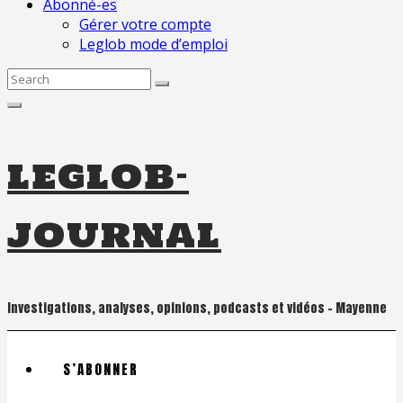
Abonné-es
Gérer votre compte
Leglob mode d’emploi
Search
for:
leglob-
journal
Investigations, analyses, opinions, podcasts et vidéos – Mayenne
S’ABONNER