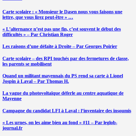
Carte scolaire : « Monsieur le Dasen nous vous faisons une
lettre, que vous lirez peut-être » …
« L’alternance n’est pas une fin, c’est souvent le début des
difficultés » – Par Christian Roger
Les raisons d’une défaite à Droite – Par Georges Poirier
Carte scolaire – des RPI touchés par des fermetures de classe,
les parents se mobilisent
Quand un militant mayennais du PS rend sa carte à Lionel
Jospin à Laval – Par Thomas H.
La vague du photovoltaïque déferle au centre aquatique de
Mayenne
Campagne du candidat LFI à Laval : l’inventaire des insoumis
« Les urnes, on les aime bien au fond » #11 – Par leglob-
journal.fr