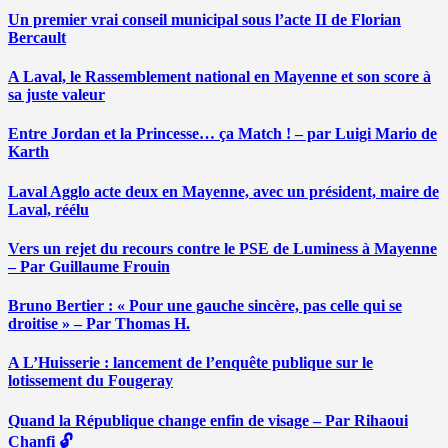
Un premier vrai conseil municipal sous l’acte II de Florian
Bercault
A Laval, le Rassemblement national en Mayenne et son score à
sa juste valeur
Entre Jordan et la Princesse… ça Match ! – par Luigi Mario de
Karth
Laval Agglo acte deux en Mayenne, avec un président, maire de
Laval, réélu
Vers un rejet du recours contre le PSE de Luminess à Mayenne
– Par Guillaume Frouin
Bruno Bertier : « Pour une gauche sincère, pas celle qui se
droitise » – Par Thomas H.
A L’Huisserie : lancement de l’enquête publique sur le
lotissement du Fougeray
Quand la République change enfin de visage – Par Rihaoui
Chanfi 🔓