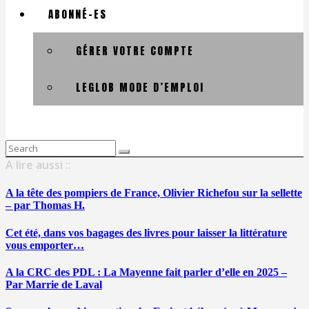
ABONNÉ-ES
GÉRER VOTRE COMPTE
LEGLOB MODE D’EMPLOI
Search
for:
A lire aussi ::
A la tête des pompiers de France, Olivier Richefou sur la sellette
– par Thomas H.
Cet été, dans vos bagages des livres pour laisser la littérature
vous emporter…
A la CRC des PDL : La Mayenne fait parler d’elle en 2025 –
Par Marrie de Laval