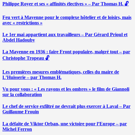
Philippe Royer et ses « affinités électives » – Par Thomas H. 🔓
Feu vert à Mayenne pour le complexe hôtelier et de loisirs, mais
avec « restrictions »
Le 1er mai appartient aux travailleurs – Par Gérard Prioul et
Abdel Hadouby
La Mayenne en 1936 : faire Front populaire, malgré tout – par
Christophe Tropeau 🔓
Les premières mesures emblématiques, celles du maire de
L’Huisserie – par Thomas H.
Vu pour vous : « Les rayons et les ombres » le film de Giannoli
sur la collaboration
Le chef de service exfiltré ne devrait plus exercer à Laval – Par
Guillaume Frouin
La défaite de Viktor Orban, une victoire pour l’Europe – par
Michel Ferron