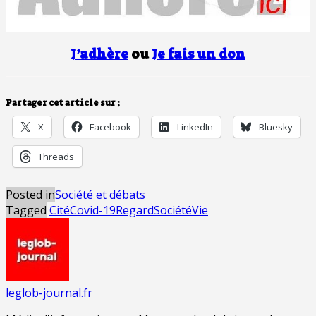
J’adhère
ou
Je fais un don
Partager cet article sur :
X
Facebook
LinkedIn
Bluesky
Threads
Posted in
Société et débats
Tagged
Cité
Covid-19
Regard
Société
Vie
leglob-journal.fr