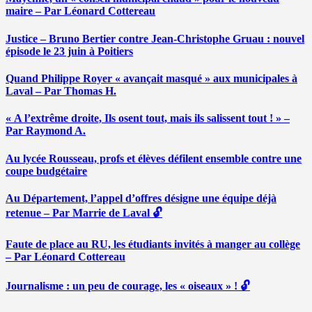
maire – Par Léonard Cottereau
Justice – Bruno Bertier contre Jean-Christophe Gruau : nouvel
épisode le 23 juin à Poitiers
Quand Philippe Royer « avançait masqué » aux municipales à
Laval – Par Thomas H.
« A l’extrême droite, Ils osent tout, mais ils salissent tout ! » –
Par Raymond A.
Au lycée Rousseau, profs et élèves défilent ensemble contre une
coupe budgétaire
Au Département, l’appel d’offres désigne une équipe déjà
retenue – Par Marrie de Laval 🔓
Faute de place au RU, les étudiants invités à manger au collège
– Par Léonard Cottereau
Journalisme : un peu de courage, les « oiseaux » ! 🔓