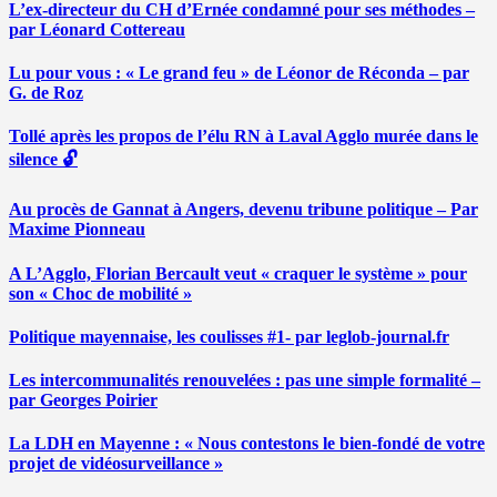
L’ex-directeur du CH d’Ernée condamné pour ses méthodes –
par Léonard Cottereau
Lu pour vous : « Le grand feu » de Léonor de Réconda – par
G. de Roz
Tollé après les propos de l’élu RN à Laval Agglo murée dans le
silence 🔓
Au procès de Gannat à Angers, devenu tribune politique – Par
Maxime Pionneau
A L’Agglo, Florian Bercault veut « craquer le système » pour
son « Choc de mobilité »
Politique mayennaise, les coulisses #1- par leglob-journal.fr
Les intercommunalités renouvelées : pas une simple formalité –
par Georges Poirier
La LDH en Mayenne : « Nous contestons le bien-fondé de votre
projet de vidéosurveillance »