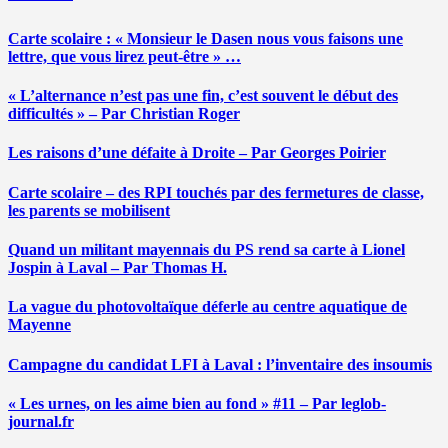
Carte scolaire : « Monsieur le Dasen nous vous faisons une
lettre, que vous lirez peut-être » …
« L’alternance n’est pas une fin, c’est souvent le début des
difficultés » – Par Christian Roger
Les raisons d’une défaite à Droite – Par Georges Poirier
Carte scolaire – des RPI touchés par des fermetures de classe,
les parents se mobilisent
Quand un militant mayennais du PS rend sa carte à Lionel
Jospin à Laval – Par Thomas H.
La vague du photovoltaïque déferle au centre aquatique de
Mayenne
Campagne du candidat LFI à Laval : l’inventaire des insoumis
« Les urnes, on les aime bien au fond » #11 – Par leglob-
journal.fr