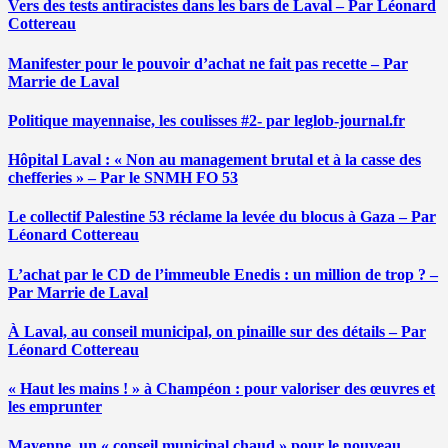
Vers des tests antiracistes dans les bars de Laval – Par Léonard
Cottereau
Manifester pour le pouvoir d’achat ne fait pas recette – Par
Marrie de Laval
Politique mayennaise, les coulisses #2- par leglob-journal.fr
Hôpital Laval : « Non au management brutal et à la casse des
chefferies » – Par le SNMH FO 53
Le collectif Palestine 53 réclame la levée du blocus à Gaza – Par
Léonard Cottereau
L’achat par le CD de l’immeuble Enedis : un million de trop ? –
Par Marrie de Laval
À Laval, au conseil municipal, on pinaille sur des détails – Par
Léonard Cottereau
« Haut les mains ! » à Champéon : pour valoriser des œuvres et
les emprunter
Mayenne, un « conseil municipal chaud » pour le nouveau