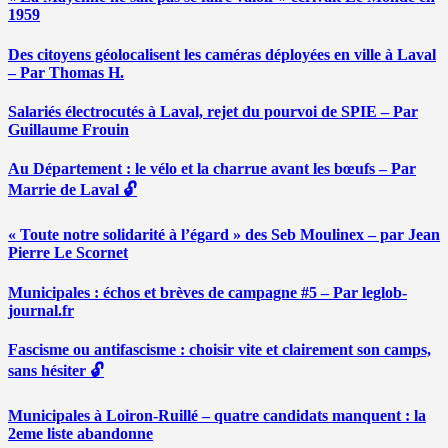
1959
Des citoyens géolocalisent les caméras déployées en ville à Laval
– Par Thomas H.
Salariés électrocutés à Laval, rejet du pourvoi de SPIE – Par
Guillaume Frouin
Au Département : le vélo et la charrue avant les bœufs – Par
Marrie de Laval 🔓
« Toute notre solidarité à l’égard » des Seb Moulinex – par Jean
Pierre Le Scornet
Municipales : échos et brèves de campagne #5 – Par leglob-
journal.fr
Fascisme ou antifascisme : choisir vite et clairement son camps,
sans hésiter 🔓
Municipales à Loiron-Ruillé – quatre candidats manquent : la
2eme liste abandonne