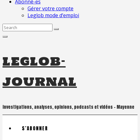
Abonné-es
Gérer votre compte
Leglob mode d’emploi
Search
for:
leglob-
journal
Investigations, analyses, opinions, podcasts et vidéos – Mayenne
S’ABONNER