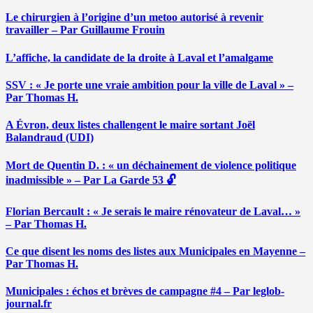
Le chirurgien à l’origine d’un metoo autorisé à revenir
travailler – Par Guillaume Frouin
L’affiche, la candidate de la droite à Laval et l’amalgame
SSV : « Je porte une vraie ambition pour la ville de Laval » –
Par Thomas H.
A Évron, deux listes challengent le maire sortant Joël
Balandraud (UDI)
Mort de Quentin D. : « un déchainement de violence politique
inadmissible » – Par La Garde 53 🔓
Florian Bercault : « Je serais le maire rénovateur de Laval… »
– Par Thomas H.
Ce que disent les noms des listes aux Municipales en Mayenne –
Par Thomas H.
Municipales : échos et brèves de campagne #4 – Par leglob-
journal.fr