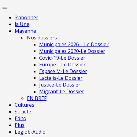
Skip
Pour une presse indépendante en Mayenne
to
S’abonner
content
la Une
Mayenne
Nos dossiers
Municipales 2026 – Le Dossier
Municipales 2020-Le Dossier
Covid-19-Le Dossier
Europe – Le Dossier
Espace M-Le Dossier
Lactalis-Le Dossier
Justice-Le Dossier
Migrant-Le Dossier
EN BREF
Cultures
Société
Edito
Plus
Leglob-Audio