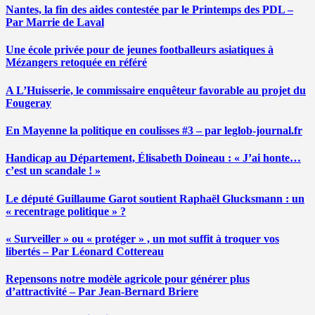
Nantes, la fin des aides contestée par le Printemps des PDL –
Par Marrie de Laval
Une école privée pour de jeunes footballeurs asiatiques à
Mézangers retoquée en référé
A L’Huisserie, le commissaire enquêteur favorable au projet du
Fougeray
En Mayenne la politique en coulisses #3 – par leglob-journal.fr
Handicap au Département, Élisabeth Doineau : « J’ai honte…
c’est un scandale ! »
Le député Guillaume Garot soutient Raphaël Glucksmann : un
« recentrage politique » ?
« Surveiller » ou « protéger » , un mot suffit à troquer vos
libertés – Par Léonard Cottereau
Repensons notre modèle agricole pour générer plus
d’attractivité – Par Jean-Bernard Briere