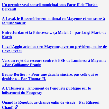
Un premier vrai conseil municipal sous l’acte II de Florian
Bercault
A Laval, le Rassemblement national en Mayenne et son score à
sa juste valeur
Entre Jordan et la Princesse… ça Match ! – par Luigi Mario de
Karth
Laval Agglo acte deux en Mayenne, avec un président, maire de
Laval, réélu
Vers un rejet du recours contre le PSE de Luminess à Mayenne
– Par Guillaume Frouin
Bruno Bertier : « Pour une gauche sincère, pas celle qui se
droitise » – Par Thomas H.
A L’Huisserie : lancement de l’enquête publique sur le
lotissement du Fougeray
Quand la République change enfin de visage – Par Rihaoui
Chanfi 🔓