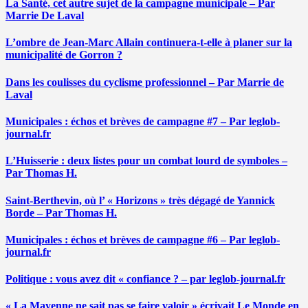
La Santé, cet autre sujet de la campagne municipale – Par
Marrie De Laval
L’ombre de Jean-Marc Allain continuera-t-elle à planer sur la
municipalité de Gorron ?
Dans les coulisses du cyclisme professionnel – Par Marrie de
Laval
Municipales : échos et brèves de campagne #7 – Par leglob-
journal.fr
L’Huisserie : deux listes pour un combat lourd de symboles –
Par Thomas H.
Saint-Berthevin, où l’ « Horizons » très dégagé de Yannick
Borde – Par Thomas H.
Municipales : échos et brèves de campagne #6 – Par leglob-
journal.fr
Politique : vous avez dit « confiance ? – par leglob-journal.fr
« La Mayenne ne sait pas se faire valoir » écrivait Le Monde en