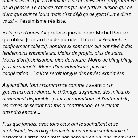
doléances et si peu d’humilité. Une obsolescence programmée
de la pensée. Le monde d’après fut une furtive illusion qui ne
dura que quinze jours mais c’est déjà ça de gagné…me direz
vous!
». Pessimisme réaliste.
«
Un jour d’après ?
» préfère questionner Michel Perrier
qui utilise Jour au lieu de monde… Il écrit : «
Pendant ce
confinement collectif, nombreux sont ceux qui ont rêvé à des
lendemains enchanteurs. Moins de profits, plus de soins.
Moins d’artificialisation, plus de nature. Moins de bling-bling,
plus de sobriété. Moins d’individualisme, plus de
coopération… La liste serait longue des envies exprimées.
Aujourd’hui, tout recommence comme «
avant
» : le
gouvernement relance, le chômage augmente, des milliards
deviennent disponibles pour l’aéronautique et l’automobile,
les riches ne seront pas mis à contribution, et le climat
attendra encore…
Plus que jamais, avec tous ceux qui le souhaitent et se
mobilisent, les écologistes veulent un monde soutenable et
désirable. Certes, tout n’est pas possible en un jour, mais il est