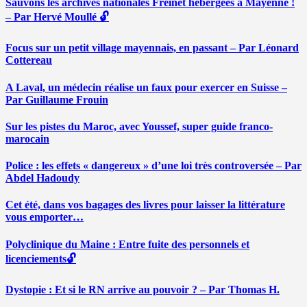
Sauvons les archives nationales Freinet hébergées à Mayenne !
– Par Hervé Moullé 🔓
Focus sur un petit village mayennais, en passant – Par Léonard
Cottereau
A Laval, un médecin réalise un faux pour exercer en Suisse –
Par Guillaume Frouin
Sur les pistes du Maroc, avec Youssef, super guide franco-
marocain
Police : les effets « dangereux » d’une loi très controversée – Par
Abdel Hadoudy
Cet été, dans vos bagages des livres pour laisser la littérature
vous emporter…
Polyclinique du Maine : Entre fuite des personnels et
licenciements🔓
Dystopie : Et si le RN arrive au pouvoir ? – Par Thomas H.