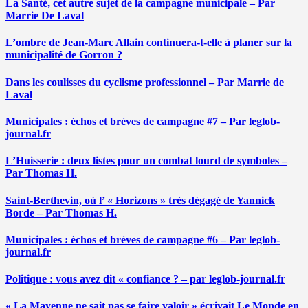
La Santé, cet autre sujet de la campagne municipale – Par
Marrie De Laval
L’ombre de Jean-Marc Allain continuera-t-elle à planer sur la
municipalité de Gorron ?
Dans les coulisses du cyclisme professionnel – Par Marrie de
Laval
Municipales : échos et brèves de campagne #7 – Par leglob-
journal.fr
L’Huisserie : deux listes pour un combat lourd de symboles –
Par Thomas H.
Saint-Berthevin, où l’ « Horizons » très dégagé de Yannick
Borde – Par Thomas H.
Municipales : échos et brèves de campagne #6 – Par leglob-
journal.fr
Politique : vous avez dit « confiance ? – par leglob-journal.fr
« La Mayenne ne sait pas se faire valoir » écrivait Le Monde en