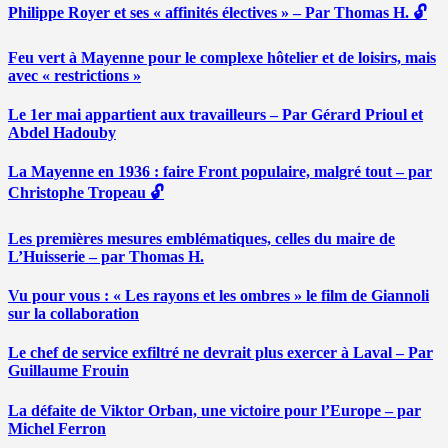
Philippe Royer et ses « affinités électives » – Par Thomas H. 🔓
Feu vert à Mayenne pour le complexe hôtelier et de loisirs, mais
avec « restrictions »
Le 1er mai appartient aux travailleurs – Par Gérard Prioul et
Abdel Hadouby
La Mayenne en 1936 : faire Front populaire, malgré tout – par
Christophe Tropeau 🔓
Les premières mesures emblématiques, celles du maire de
L’Huisserie – par Thomas H.
Vu pour vous : « Les rayons et les ombres » le film de Giannoli
sur la collaboration
Le chef de service exfiltré ne devrait plus exercer à Laval – Par
Guillaume Frouin
La défaite de Viktor Orban, une victoire pour l’Europe – par
Michel Ferron