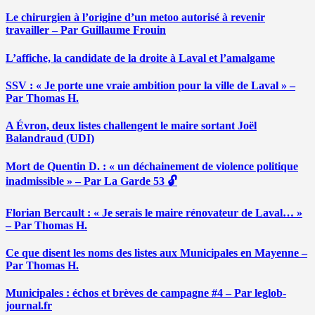
Le chirurgien à l’origine d’un metoo autorisé à revenir
travailler – Par Guillaume Frouin
L’affiche, la candidate de la droite à Laval et l’amalgame
SSV : « Je porte une vraie ambition pour la ville de Laval » –
Par Thomas H.
A Évron, deux listes challengent le maire sortant Joël
Balandraud (UDI)
Mort de Quentin D. : « un déchainement de violence politique
inadmissible » – Par La Garde 53 🔓
Florian Bercault : « Je serais le maire rénovateur de Laval… »
– Par Thomas H.
Ce que disent les noms des listes aux Municipales en Mayenne –
Par Thomas H.
Municipales : échos et brèves de campagne #4 – Par leglob-
journal.fr