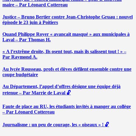
maire – Par Léonard Cottereau
Justice – Bruno Bertier contre Jean-Christophe Gruau : nouvel
épisode le 23 juin à Poitiers
Quand Philippe Royer « avançait masqué » aux municipales à
Laval – Par Thomas H.
« A l’extrême droite, Ils osent tout, mais ils salissent tout ! » –
Par Raymond A.
Au lycée Rousseau, profs et élèves défilent ensemble contre une
coupe budgétaire
Au Département, l’appel d’offres désigne une équipe déjà
retenue – Par Marrie de Laval 🔓
Faute de place au RU, les étudiants invités à manger au collège
– Par Léonard Cottereau
Journalisme : un peu de courage, les « oiseaux » ! 🔓