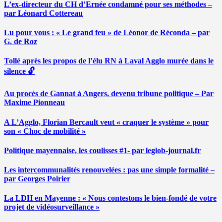
L’ex-directeur du CH d’Ernée condamné pour ses méthodes –
par Léonard Cottereau
Lu pour vous : « Le grand feu » de Léonor de Réconda – par
G. de Roz
Tollé après les propos de l’élu RN à Laval Agglo murée dans le
silence 🔓
Au procès de Gannat à Angers, devenu tribune politique – Par
Maxime Pionneau
A L’Agglo, Florian Bercault veut « craquer le système » pour
son « Choc de mobilité »
Politique mayennaise, les coulisses #1- par leglob-journal.fr
Les intercommunalités renouvelées : pas une simple formalité –
par Georges Poirier
La LDH en Mayenne : « Nous contestons le bien-fondé de votre
projet de vidéosurveillance »