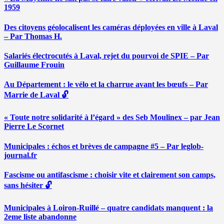
1959
Des citoyens géolocalisent les caméras déployées en ville à Laval
– Par Thomas H.
Salariés électrocutés à Laval, rejet du pourvoi de SPIE – Par
Guillaume Frouin
Au Département : le vélo et la charrue avant les bœufs – Par
Marrie de Laval 🔓
« Toute notre solidarité à l’égard » des Seb Moulinex – par Jean
Pierre Le Scornet
Municipales : échos et brèves de campagne #5 – Par leglob-
journal.fr
Fascisme ou antifascisme : choisir vite et clairement son camps,
sans hésiter 🔓
Municipales à Loiron-Ruillé – quatre candidats manquent : la
2eme liste abandonne