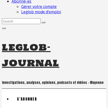
Abonné-es
Gérer votre compte
Leglob mode d’emploi
Search
for:
leglob-
journal
Investigations, analyses, opinions, podcasts et vidéos – Mayenne
S’ABONNER