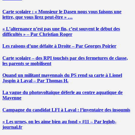
Carte scolaire : « Monsieur le Dasen nous vous faisons une
lettre, que vous lirez peut-être » …
« L’alternance n’est pas une fin, c’est souvent le début des
difficultés » – Par Christian Roger
Les raisons d’une défaite à Droite – Par Georges Poirier
Carte scolaire – des RPI touchés par des fermetures de classe,
les parents se mobilisent
Quand un militant mayennais du PS rend sa carte à Lionel
Jospin à Laval – Par Thomas H.
La vague du photovoltaïque déferle au centre aquatique de
Mayenne
Campagne du candidat LFI à Laval : l’inventaire des insoumis
« Les urnes, on les aime bien au fond » #11 – Par leglob-
journal.fr