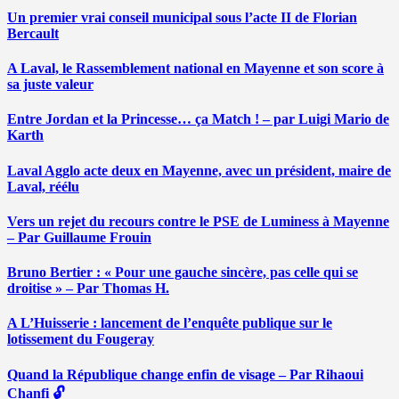
Un premier vrai conseil municipal sous l’acte II de Florian
Bercault
A Laval, le Rassemblement national en Mayenne et son score à
sa juste valeur
Entre Jordan et la Princesse… ça Match ! – par Luigi Mario de
Karth
Laval Agglo acte deux en Mayenne, avec un président, maire de
Laval, réélu
Vers un rejet du recours contre le PSE de Luminess à Mayenne
– Par Guillaume Frouin
Bruno Bertier : « Pour une gauche sincère, pas celle qui se
droitise » – Par Thomas H.
A L’Huisserie : lancement de l’enquête publique sur le
lotissement du Fougeray
Quand la République change enfin de visage – Par Rihaoui
Chanfi 🔓