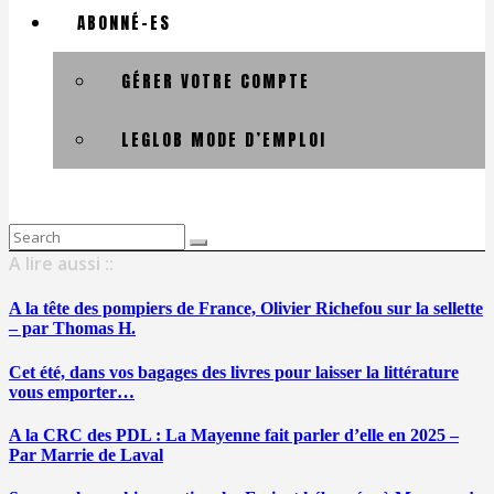
ABONNÉ-ES
GÉRER VOTRE COMPTE
LEGLOB MODE D’EMPLOI
Search
for:
A lire aussi ::
A la tête des pompiers de France, Olivier Richefou sur la sellette
– par Thomas H.
Cet été, dans vos bagages des livres pour laisser la littérature
vous emporter…
A la CRC des PDL : La Mayenne fait parler d’elle en 2025 –
Par Marrie de Laval