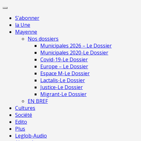
Skip
Pour une presse
to
indépendante en
Je m'abonne
S’abonner
content
Mayenne
la Une
Mayenne
Nos dossiers
Municipales 2026 – Le Dossier
Municipales 2020-Le Dossier
Covid-19-Le Dossier
Europe – Le Dossier
Espace M-Le Dossier
Lactalis-Le Dossier
Justice-Le Dossier
Migrant-Le Dossier
EN BREF
Cultures
Société
Edito
Plus
Leglob-Audio