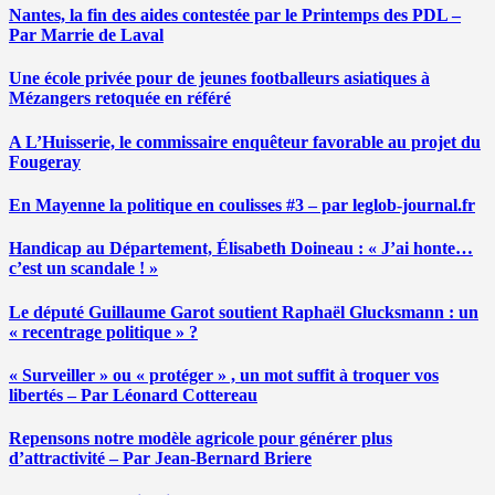
Nantes, la fin des aides contestée par le Printemps des PDL –
Par Marrie de Laval
Une école privée pour de jeunes footballeurs asiatiques à
Mézangers retoquée en référé
A L’Huisserie, le commissaire enquêteur favorable au projet du
Fougeray
En Mayenne la politique en coulisses #3 – par leglob-journal.fr
Handicap au Département, Élisabeth Doineau : « J’ai honte…
c’est un scandale ! »
Le député Guillaume Garot soutient Raphaël Glucksmann : un
« recentrage politique » ?
« Surveiller » ou « protéger » , un mot suffit à troquer vos
libertés – Par Léonard Cottereau
Repensons notre modèle agricole pour générer plus
d’attractivité – Par Jean-Bernard Briere