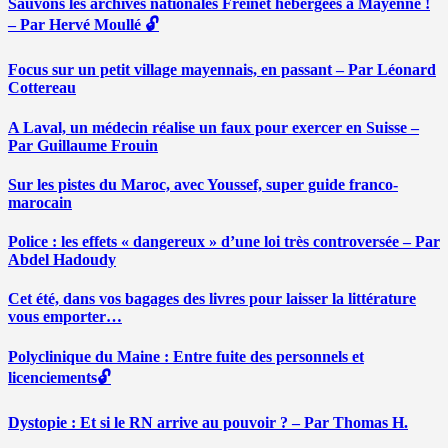
Sauvons les archives nationales Freinet hébergées à Mayenne !
– Par Hervé Moullé 🔓
Focus sur un petit village mayennais, en passant – Par Léonard
Cottereau
A Laval, un médecin réalise un faux pour exercer en Suisse –
Par Guillaume Frouin
Sur les pistes du Maroc, avec Youssef, super guide franco-
marocain
Police : les effets « dangereux » d’une loi très controversée – Par
Abdel Hadoudy
Cet été, dans vos bagages des livres pour laisser la littérature
vous emporter…
Polyclinique du Maine : Entre fuite des personnels et
licenciements🔓
Dystopie : Et si le RN arrive au pouvoir ? – Par Thomas H.