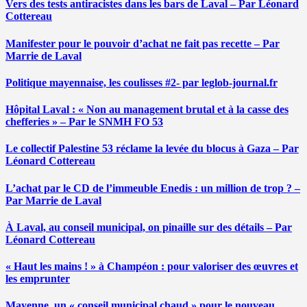
Vers des tests antiracistes dans les bars de Laval – Par Léonard
Cottereau
Manifester pour le pouvoir d’achat ne fait pas recette – Par
Marrie de Laval
Politique mayennaise, les coulisses #2- par leglob-journal.fr
Hôpital Laval : « Non au management brutal et à la casse des
chefferies » – Par le SNMH FO 53
Le collectif Palestine 53 réclame la levée du blocus à Gaza – Par
Léonard Cottereau
L’achat par le CD de l’immeuble Enedis : un million de trop ? –
Par Marrie de Laval
À Laval, au conseil municipal, on pinaille sur des détails – Par
Léonard Cottereau
« Haut les mains ! » à Champéon : pour valoriser des œuvres et
les emprunter
Mayenne, un « conseil municipal chaud » pour le nouveau