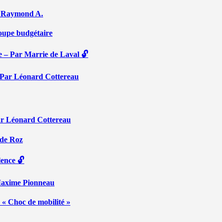
Par Raymond A.
coupe budgétaire
e – Par Marrie de Laval 🔓
 – Par Léonard Cottereau
ar Léonard Cottereau
 de Roz
lence 🔓
 Maxime Pionneau
 « Choc de mobilité »