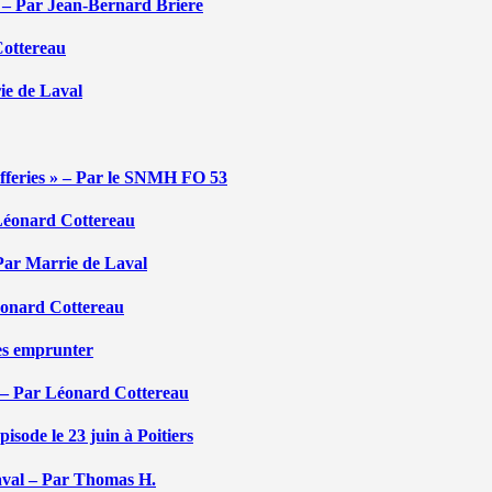
é – Par Jean-Bernard Briere
Cottereau
rie de Laval
efferies » – Par le SNMH FO 53
r Léonard Cottereau
 Par Marrie de Laval
Léonard Cottereau
les emprunter
 – Par Léonard Cottereau
sode le 23 juin à Poitiers
aval – Par Thomas H.