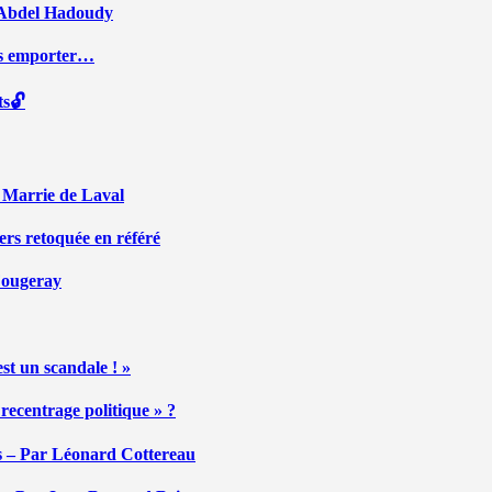
ar Abdel Hadoudy
ous emporter…
ts🔓
r Marrie de Laval
ers retoquée en référé
 Fougeray
st un scandale ! »
ecentrage politique » ?
tés – Par Léonard Cottereau