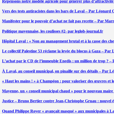
Repensons notre modèle agricole pour générer plus d’attractivit
Vers des tests antiracistes dans les bars de Laval – Par Léonard 
Manifester pour le pouvoir d’achat ne fait pas recette – Par Mar
Politique mayennaise, les coulisses #2- par leglob-journal.fr
Hôpital Laval : « Non au management brutal et à la casse des ch
Le collectif Palestine 53 réclame la levée du blocus à Gaza – Pa
L’achat par le CD de l’immeuble Enedis : un million de trop ? –
À Laval, au conseil municipal, on pinaille sur des détails – Par 
« Haut les mains ! » à Champéon : pour valoriser des œuvres et 
Mayenne, un « conseil municipal chaud » pour le nouveau maire
Justice – Bruno Bertier contre Jean-Christophe Gruau : nouvel épi
Quand Philippe Royer « avançait masqué » aux municipales à L