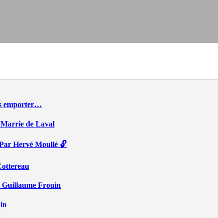
ous emporter…
 Marrie de Laval
 Par Hervé Moullé 🔓
Cottereau
r Guillaume Frouin
ain