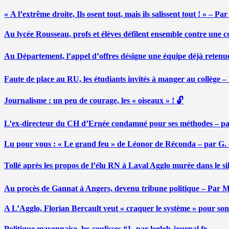
« A l’extrême droite, Ils osent tout, mais ils salissent tout ! » – 
Au lycée Rousseau, profs et élèves défilent ensemble contre une 
Au Département, l’appel d’offres désigne une équipe déjà retenu
Faute de place au RU, les étudiants invités à manger au collège
Journalisme : un peu de courage, les « oiseaux » ! 🔓
L’ex-directeur du CH d’Ernée condamné pour ses méthodes – p
Lu pour vous : « Le grand feu » de Léonor de Réconda – par G.
Tollé après les propos de l’élu RN à Laval Agglo murée dans le si
Au procès de Gannat à Angers, devenu tribune politique – Par
A L’Agglo, Florian Bercault veut « craquer le système » pour son
Politique mayennaise, les coulisses #1- par leglob-journal.fr