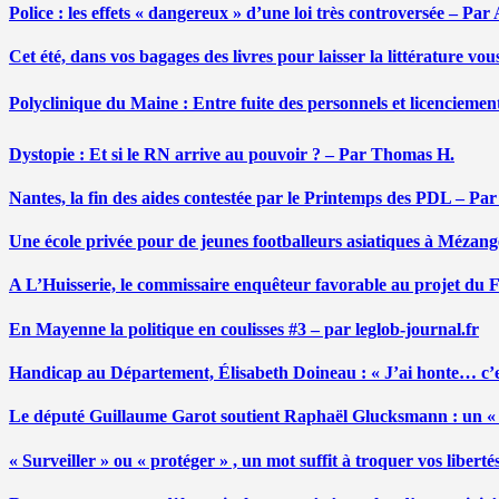
Police : les effets « dangereux » d’une loi très controversée – P
Cet été, dans vos bagages des livres pour laisser la littérature v
Polyclinique du Maine : Entre fuite des personnels et licenciemen
Dystopie : Et si le RN arrive au pouvoir ? – Par Thomas H.
Nantes, la fin des aides contestée par le Printemps des PDL – Pa
Une école privée pour de jeunes footballeurs asiatiques à Mézang
A L’Huisserie, le commissaire enquêteur favorable au projet du
En Mayenne la politique en coulisses #3 – par leglob-journal.fr
Handicap au Département, Élisabeth Doineau : « J’ai honte… c’e
Le député Guillaume Garot soutient Raphaël Glucksmann : un « r
« Surveiller » ou « protéger » , un mot suffit à troquer vos liber