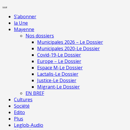
Skip
Pour 
to
S’abonner
content
la Une
Mayenne
Nos dossiers
Municipales 2026 – Le Dossier
Municipales 2020-Le Dossier
Covid-19-Le Dossier
Europe – Le Dossier
Espace M-Le Dossier
Lactalis-Le Dossier
Justice-Le Dossier
Migrant-Le Dossier
EN BREF
Cultures
Société
Edito
Plus
Leglob-Audio