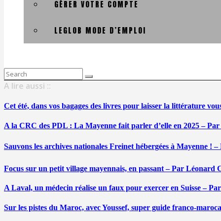
GÉRER VOTRE COMPTE
LEGLOB MODE D’EMPLOI
Search
for:
A lire aussi ::
Cet été, dans vos bagages des livres pour laisser la littérature v
A la CRC des PDL : La Mayenne fait parler d’elle en 2025 – Par
Sauvons les archives nationales Freinet hébergées à Mayenne ! –
Focus sur un petit village mayennais, en passant – Par Léonard 
A Laval, un médecin réalise un faux pour exercer en Suisse – Pa
Sur les pistes du Maroc, avec Youssef, super guide franco-maroc