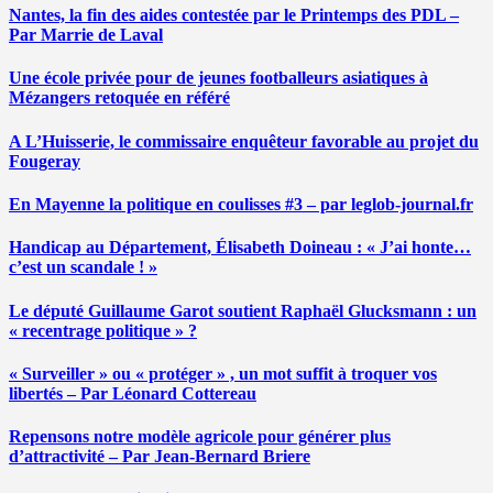
Nantes, la fin des aides contestée par le Printemps des PDL –
Par Marrie de Laval
Une école privée pour de jeunes footballeurs asiatiques à
Mézangers retoquée en référé
A L’Huisserie, le commissaire enquêteur favorable au projet du
Fougeray
En Mayenne la politique en coulisses #3 – par leglob-journal.fr
Handicap au Département, Élisabeth Doineau : « J’ai honte…
c’est un scandale ! »
Le député Guillaume Garot soutient Raphaël Glucksmann : un
« recentrage politique » ?
« Surveiller » ou « protéger » , un mot suffit à troquer vos
libertés – Par Léonard Cottereau
Repensons notre modèle agricole pour générer plus
d’attractivité – Par Jean-Bernard Briere