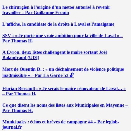
Le chirurgien à l’origine d’un metoo autorisé à revenir
travailler – Par Guillaume Frouin
L’affiche, la candidate de la droite à Laval et l’amalgame
SSV : « Je porte une vraie ambition pour la ville de Laval » –
Par Thomas H.
A Évron, deux listes challengent le maire sortant Joël
Balandraud (UDI)
Mort de Quentin D. : « un déchainement de violence politique
inadmissible » – Par La Garde 53 🔓
Florian Bercault : « Je serais le maire rénovateur de Laval… »
– Par Thomas H.
Ce que disent les noms des listes aux Municipales en Mayenne –
Par Thomas H.
Municipales : échos et brèves de campagne #4 – Par leglob-
journal.fr