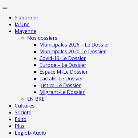
Skip
Pour une presse
to
indépendante en
Je m'abonne
S’abonner
content
Mayenne
la Une
Mayenne
Nos dossiers
Municipales 2026 – Le Dossier
Municipales 2020-Le Dossier
Covid-19-Le Dossier
Europe – Le Dossier
Espace M-Le Dossier
Lactalis-Le Dossier
Justice-Le Dossier
Migrant-Le Dossier
EN BREF
Cultures
Société
Edito
Plus
Leglob-Audio