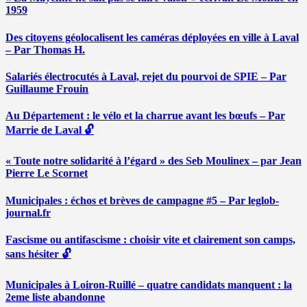
1959
Des citoyens géolocalisent les caméras déployées en ville à Laval
– Par Thomas H.
Salariés électrocutés à Laval, rejet du pourvoi de SPIE – Par
Guillaume Frouin
Au Département : le vélo et la charrue avant les bœufs – Par
Marrie de Laval 🔓
« Toute notre solidarité à l’égard » des Seb Moulinex – par Jean
Pierre Le Scornet
Municipales : échos et brèves de campagne #5 – Par leglob-
journal.fr
Fascisme ou antifascisme : choisir vite et clairement son camps,
sans hésiter 🔓
Municipales à Loiron-Ruillé – quatre candidats manquent : la
2eme liste abandonne