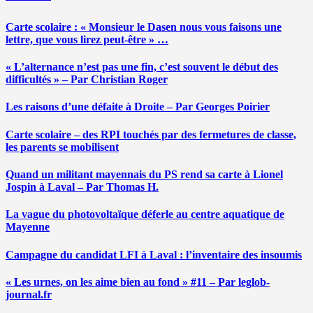
Carte scolaire : « Monsieur le Dasen nous vous faisons une
lettre, que vous lirez peut-être » …
« L’alternance n’est pas une fin, c’est souvent le début des
difficultés » – Par Christian Roger
Les raisons d’une défaite à Droite – Par Georges Poirier
Carte scolaire – des RPI touchés par des fermetures de classe,
les parents se mobilisent
Quand un militant mayennais du PS rend sa carte à Lionel
Jospin à Laval – Par Thomas H.
La vague du photovoltaïque déferle au centre aquatique de
Mayenne
Campagne du candidat LFI à Laval : l’inventaire des insoumis
« Les urnes, on les aime bien au fond » #11 – Par leglob-
journal.fr