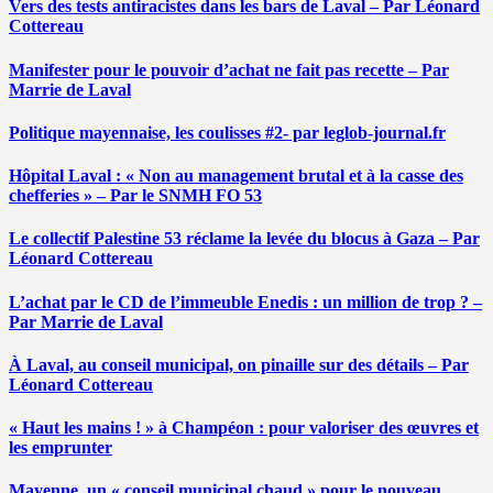
Vers des tests antiracistes dans les bars de Laval – Par Léonard
Cottereau
Manifester pour le pouvoir d’achat ne fait pas recette – Par
Marrie de Laval
Politique mayennaise, les coulisses #2- par leglob-journal.fr
Hôpital Laval : « Non au management brutal et à la casse des
chefferies » – Par le SNMH FO 53
Le collectif Palestine 53 réclame la levée du blocus à Gaza – Par
Léonard Cottereau
L’achat par le CD de l’immeuble Enedis : un million de trop ? –
Par Marrie de Laval
À Laval, au conseil municipal, on pinaille sur des détails – Par
Léonard Cottereau
« Haut les mains ! » à Champéon : pour valoriser des œuvres et
les emprunter
Mayenne, un « conseil municipal chaud » pour le nouveau