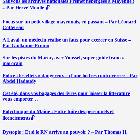
Sauvons les archives nationales Freinet hébergées à Mayenne !
– Par Hervé Moullé 🔓
Focus sur un petit village mayennais, en passant – Par Léonard
Cottereau
A Laval, un médecin réalise un faux pour exercer en Suisse –
Par Guillaume Frouin
Sur les pistes du Maroc, avec Youssef, super guide franco-
marocain
Police : les effets « dangereux » d’une loi très controversée – Par
Abdel Hadoudy
Cet été, dans vos bagages des livres pour laisser la littérature
vous emporter…
Polyclinique du Maine : Entre fuite des personnels et
licenciements🔓
Dystopie : Et si le RN arrive au pouvoir ? – Par Thomas H.