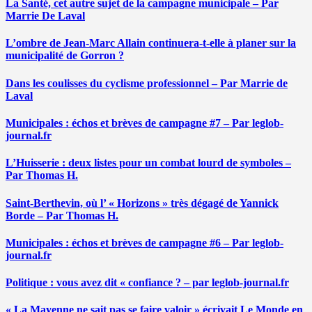
La Santé, cet autre sujet de la campagne municipale – Par
Marrie De Laval
L’ombre de Jean-Marc Allain continuera-t-elle à planer sur la
municipalité de Gorron ?
Dans les coulisses du cyclisme professionnel – Par Marrie de
Laval
Municipales : échos et brèves de campagne #7 – Par leglob-
journal.fr
L’Huisserie : deux listes pour un combat lourd de symboles –
Par Thomas H.
Saint-Berthevin, où l’ « Horizons » très dégagé de Yannick
Borde – Par Thomas H.
Municipales : échos et brèves de campagne #6 – Par leglob-
journal.fr
Politique : vous avez dit « confiance ? – par leglob-journal.fr
« La Mayenne ne sait pas se faire valoir » écrivait Le Monde en