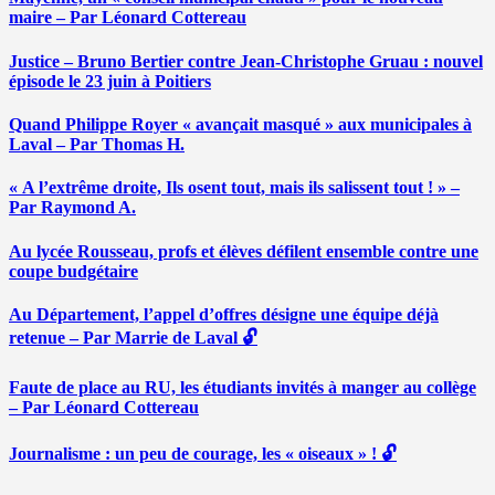
maire – Par Léonard Cottereau
Justice – Bruno Bertier contre Jean-Christophe Gruau : nouvel
épisode le 23 juin à Poitiers
Quand Philippe Royer « avançait masqué » aux municipales à
Laval – Par Thomas H.
« A l’extrême droite, Ils osent tout, mais ils salissent tout ! » –
Par Raymond A.
Au lycée Rousseau, profs et élèves défilent ensemble contre une
coupe budgétaire
Au Département, l’appel d’offres désigne une équipe déjà
retenue – Par Marrie de Laval 🔓
Faute de place au RU, les étudiants invités à manger au collège
– Par Léonard Cottereau
Journalisme : un peu de courage, les « oiseaux » ! 🔓