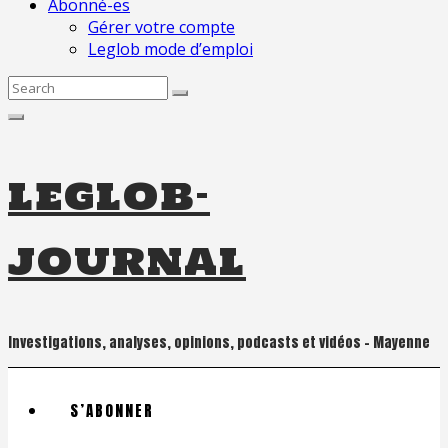
Abonné-es
Gérer votre compte
Leglob mode d’emploi
Search
for:
leglob-
journal
Investigations, analyses, opinions, podcasts et vidéos – Mayenne
S’ABONNER