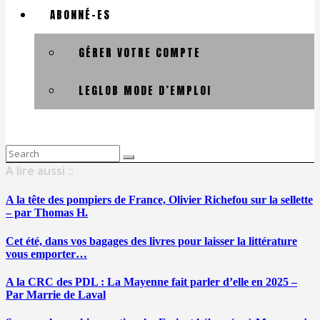
ABONNÉ-ES
GÉRER VOTRE COMPTE
LEGLOB MODE D’EMPLOI
Search
for:
A lire aussi ::
A la tête des pompiers de France, Olivier Richefou sur la sellette
– par Thomas H.
Cet été, dans vos bagages des livres pour laisser la littérature
vous emporter…
A la CRC des PDL : La Mayenne fait parler d’elle en 2025 –
Par Marrie de Laval