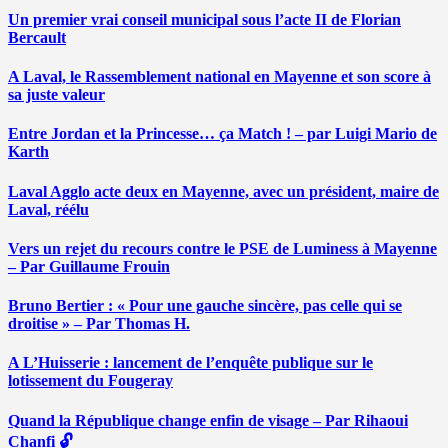
Un premier vrai conseil municipal sous l’acte II de Florian
Bercault
A Laval, le Rassemblement national en Mayenne et son score à
sa juste valeur
Entre Jordan et la Princesse… ça Match ! – par Luigi Mario de
Karth
Laval Agglo acte deux en Mayenne, avec un président, maire de
Laval, réélu
Vers un rejet du recours contre le PSE de Luminess à Mayenne
– Par Guillaume Frouin
Bruno Bertier : « Pour une gauche sincère, pas celle qui se
droitise » – Par Thomas H.
A L’Huisserie : lancement de l’enquête publique sur le
lotissement du Fougeray
Quand la République change enfin de visage – Par Rihaoui
Chanfi 🔓