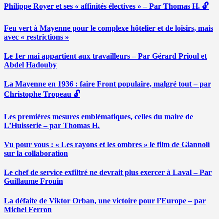
Philippe Royer et ses « affinités électives » – Par Thomas H. 🔓
Feu vert à Mayenne pour le complexe hôtelier et de loisirs, mais
avec « restrictions »
Le 1er mai appartient aux travailleurs – Par Gérard Prioul et
Abdel Hadouby
La Mayenne en 1936 : faire Front populaire, malgré tout – par
Christophe Tropeau 🔓
Les premières mesures emblématiques, celles du maire de
L’Huisserie – par Thomas H.
Vu pour vous : « Les rayons et les ombres » le film de Giannoli
sur la collaboration
Le chef de service exfiltré ne devrait plus exercer à Laval – Par
Guillaume Frouin
La défaite de Viktor Orban, une victoire pour l’Europe – par
Michel Ferron