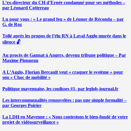
L’ex-directeur du CH d’Ernée condamné pour ses méthodes –
par Léonard Cottereau
Lu pour vous : « Le grand feu » de Léonor de Réconda – par
G. de Roz
Tollé après les propos de l’élu RN à Laval Agglo murée dans le
silence 🔓
Au procès de Gannat à Angers, devenu tribune politique – Par
Maxime Pionneau
A L’Agglo, Florian Bercault veut « craquer le système » pour
son « Choc de mobilité »
Politique mayennaise, les coulisses #1- par leglob-journal.fr
Les intercommunalités renouvelées : pas une simple formalité –
par Georges Poirier
La LDH en Mayenne : « Nous contestons le bien-fondé de votre
projet de vidéosurveillance »