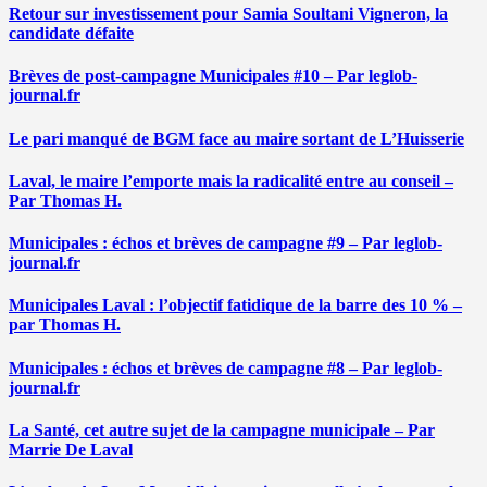
Retour sur investissement pour Samia Soultani Vigneron, la
candidate défaite
Brèves de post-campagne Municipales #10 – Par leglob-
journal.fr
Le pari manqué de BGM face au maire sortant de L’Huisserie
Laval, le maire l’emporte mais la radicalité entre au conseil –
Par Thomas H.
Municipales : échos et brèves de campagne #9 – Par leglob-
journal.fr
Municipales Laval : l’objectif fatidique de la barre des 10 % –
par Thomas H.
Municipales : échos et brèves de campagne #8 – Par leglob-
journal.fr
La Santé, cet autre sujet de la campagne municipale – Par
Marrie De Laval