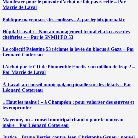
Manifester pour le pouvoir d’achat ne fait pas recette – Par
Marrie de Laval
Politique mayennaise, les coulisses #2- par leglob-journal.fr
Hôpital Laval : « Non au management brutal et à la casse des
chefferies » – Par le SNMH FO 53
Le collectif Palestine 53 réclame la levée du blocus à Gaza – Par
Léonard Cottereau
L’achat par le CD de l’immeuble Enedis : un million de trop ? –
Par Marrie de Laval
À Laval, au conseil municipal, on pinaille sur des détails – Par
Léonard Cottereau
« Haut les mains ! » à Champéon : pour valoriser des œuvres et
les emprunter
Mayenne, un « conseil municipal chaud » pour le nouveau
maire – Par Léonard Cottereau
Justice – Bruno Bertier contre Jean-Christophe Gruau : nouvel