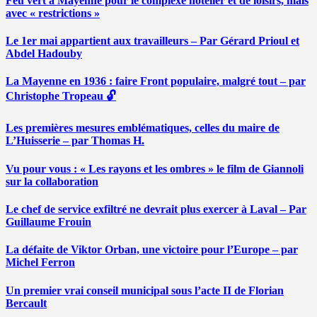
Feu vert à Mayenne pour le complexe hôtelier et de loisirs, mais
avec « restrictions »
Le 1er mai appartient aux travailleurs – Par Gérard Prioul et
Abdel Hadouby
La Mayenne en 1936 : faire Front populaire, malgré tout – par
Christophe Tropeau 🔓
Les premières mesures emblématiques, celles du maire de
L’Huisserie – par Thomas H.
Vu pour vous : « Les rayons et les ombres » le film de Giannoli
sur la collaboration
Le chef de service exfiltré ne devrait plus exercer à Laval – Par
Guillaume Frouin
La défaite de Viktor Orban, une victoire pour l’Europe – par
Michel Ferron
Un premier vrai conseil municipal sous l’acte II de Florian
Bercault