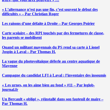
« L’alternance n’est pas une fin, c’est souvent le début des
difficultés » – Par Christian Roger
Les raisons d’une défaite à Droite – Par Georges Poirier
Carte scolaire – des RPI touchés par des fermetures de classe,
les parents se mobilisent
Quand un militant mayennais du PS rend sa carte à Lionel
Jospin à Laval – Par Thomas H.
La vague du photovoltaïque déferle au centre aquatique de
Mayenne
Campagne du candidat LFI à Laval : l’inventaire des insoumis
« Les urnes, on les aime bien au fond » #11 – Par leglob-
journal.fr
Un Bercault « obligé », réinstallé dans son fauteuil de maire –
Par Thomas H.