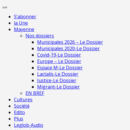
Skip
Pour une presse indépendante en Mayenne
to
S’abonner
content
la Une
Mayenne
Nos dossiers
Municipales 2026 – Le Dossier
Municipales 2020-Le Dossier
Covid-19-Le Dossier
Europe – Le Dossier
Espace M-Le Dossier
Lactalis-Le Dossier
Justice-Le Dossier
Migrant-Le Dossier
EN BREF
Cultures
Société
Edito
Plus
Leglob-Audio