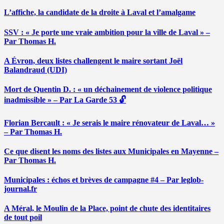
L’affiche, la candidate de la droite à Laval et l’amalgame
SSV : « Je porte une vraie ambition pour la ville de Laval » –
Par Thomas H.
A Évron, deux listes challengent le maire sortant Joël
Balandraud (UDI)
Mort de Quentin D. : « un déchainement de violence politique
inadmissible » – Par La Garde 53 🔓
Florian Bercault : « Je serais le maire rénovateur de Laval… »
– Par Thomas H.
Ce que disent les noms des listes aux Municipales en Mayenne –
Par Thomas H.
Municipales : échos et brèves de campagne #4 – Par leglob-
journal.fr
A Méral, le Moulin de la Place, point de chute des identitaires
de tout poil