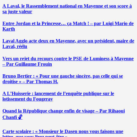
A Laval, le Rassemblement national en Mayenne et son score à
sa juste valeur
Entre Jordan et la Princesse… ça Match ! – par Luigi Mario de
Karth
Laval Agglo acte deux en Mayenne, avec un président, maire de
Laval, réélu
Vers un rejet du recours contre le PSE de Luminess à Mayenne
– Par Guillaume Frouin
Bruno Bertier : « Pour une gauche sincère, pas celle qui se
droitise » – Par Thomas H.
A L’Huisserie : lancement de l’enquête publique sur le
lotissement du Fougeray
Quand la République change enfin de visage – Par Rihaoui
Chanfi 🔓
Carte scolaire : « Monsieur le Dasen nous vous faisons une
lettre, que vous lirez peut-être » …