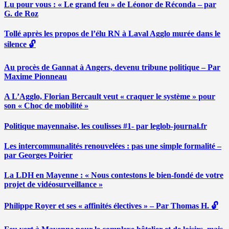
Lu pour vous : « Le grand feu » de Léonor de Réconda – par
G. de Roz
Tollé après les propos de l’élu RN à Laval Agglo murée dans le
silence 🔓
Au procès de Gannat à Angers, devenu tribune politique – Par
Maxime Pionneau
A L’Agglo, Florian Bercault veut « craquer le système » pour
son « Choc de mobilité »
Politique mayennaise, les coulisses #1- par leglob-journal.fr
Les intercommunalités renouvelées : pas une simple formalité –
par Georges Poirier
La LDH en Mayenne : « Nous contestons le bien-fondé de votre
projet de vidéosurveillance »
Philippe Royer et ses « affinités électives » – Par Thomas H. 🔓