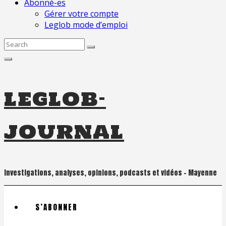
Abonné-es
Gérer votre compte
Leglob mode d’emploi
Search
for:
leglob-
journal
Investigations, analyses, opinions, podcasts et vidéos – Mayenne
S’ABONNER