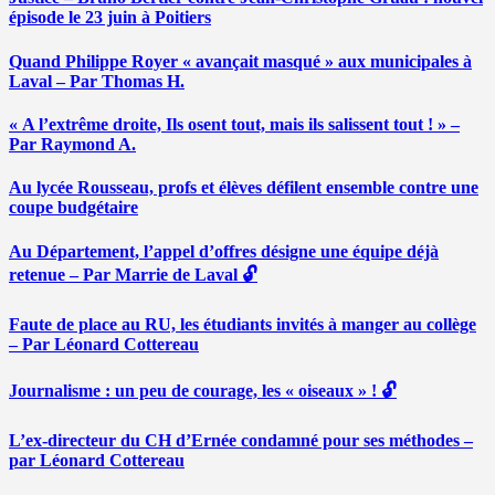
épisode le 23 juin à Poitiers
Quand Philippe Royer « avançait masqué » aux municipales à
Laval – Par Thomas H.
« A l’extrême droite, Ils osent tout, mais ils salissent tout ! » –
Par Raymond A.
Au lycée Rousseau, profs et élèves défilent ensemble contre une
coupe budgétaire
Au Département, l’appel d’offres désigne une équipe déjà
retenue – Par Marrie de Laval 🔓
Faute de place au RU, les étudiants invités à manger au collège
– Par Léonard Cottereau
Journalisme : un peu de courage, les « oiseaux » ! 🔓
L’ex-directeur du CH d’Ernée condamné pour ses méthodes –
par Léonard Cottereau