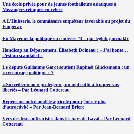
Une école privée pour de jeunes footballeurs asiatiques à
Mézangers retoquée en référé
A L’Huisserie, le commissaire enquêteur favorable au projet du
Fougeray
En Mayenne la politique en coulisses #3 – par leglob-journal.fr
Handicap au Département, Élisabeth Doineau : « J’ai honte…
c’est un scandale ! »
Le député Guillaume Garot soutient Raphaël Glucksmann : un
« recentrage politique » ?
« Surveiller » ou « protéger » , un mot suffit à troquer vos
libertés – Par Léonard Cottereau
Repensons notre modèle agricole pour générer plus
d’attractivité – Par Jean-Bernard Briere
Vers des tests antiracistes dans les bars de Laval – Par Léonard
Cottereau