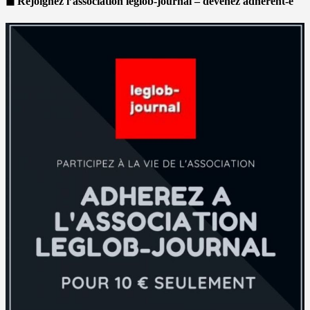
◼ Rejoignez l’association leglob-journal – devenez adhérent-e