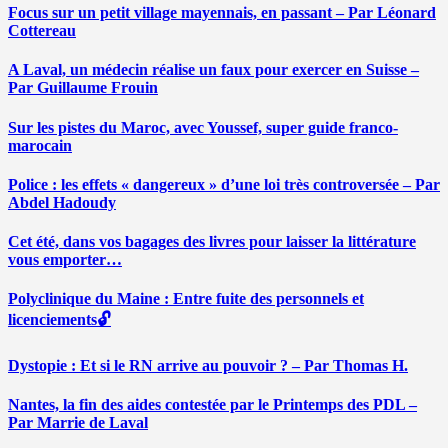
Focus sur un petit village mayennais, en passant – Par Léonard
Cottereau
A Laval, un médecin réalise un faux pour exercer en Suisse –
Par Guillaume Frouin
Sur les pistes du Maroc, avec Youssef, super guide franco-
marocain
Police : les effets « dangereux » d’une loi très controversée – Par
Abdel Hadoudy
Cet été, dans vos bagages des livres pour laisser la littérature
vous emporter…
Polyclinique du Maine : Entre fuite des personnels et
licenciements🔓
Dystopie : Et si le RN arrive au pouvoir ? – Par Thomas H.
Nantes, la fin des aides contestée par le Printemps des PDL –
Par Marrie de Laval