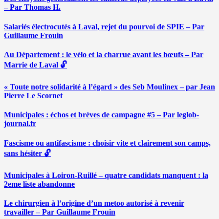
– Par Thomas H.
Salariés électrocutés à Laval, rejet du pourvoi de SPIE – Par
Guillaume Frouin
Au Département : le vélo et la charrue avant les bœufs – Par
Marrie de Laval 🔓
« Toute notre solidarité à l’égard » des Seb Moulinex – par Jean
Pierre Le Scornet
Municipales : échos et brèves de campagne #5 – Par leglob-
journal.fr
Fascisme ou antifascisme : choisir vite et clairement son camps,
sans hésiter 🔓
Municipales à Loiron-Ruillé – quatre candidats manquent : la
2eme liste abandonne
Le chirurgien à l’origine d’un metoo autorisé à revenir
travailler – Par Guillaume Frouin