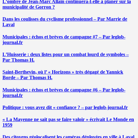
L’ombre de Jean-Marc Allain continuera-t-elle à planer sur la
municipalité de Gorron ?
Dans les coulisses du cyclisme professionnel – Par Marrie de
Laval
Municipales : échos et brèves de campagne #7 – Par leglob-
journal.fr
L’Huisserie : deux listes pour un combat lourd de symboles –
Par Thomas H.
Saint-Berthevin, où l’ « Horizons » très dégagé de Yannick
Borde – Par Thomas H.
Municipales : échos et brèves de campagne #6 – Par leglob-
journal.fr
Politique : vous avez dit « confiance ? – par leglob-journal.fr
« La Mayenne ne sait pas se faire valoir » écrivait Le Monde en
1959
Des citoyens géolocalisent les caméras déployées en ville à Laval