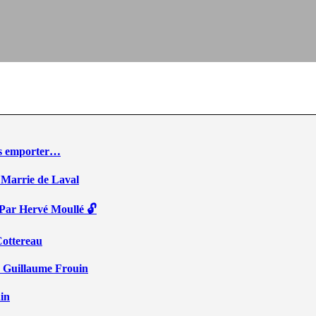
ous emporter…
 Marrie de Laval
 Par Hervé Moullé 🔓
Cottereau
r Guillaume Frouin
ain