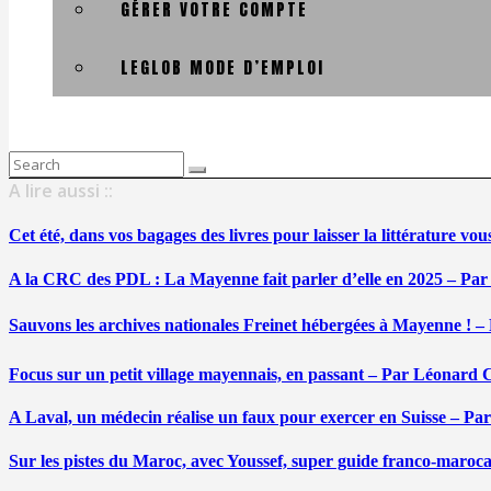
GÉRER VOTRE COMPTE
LEGLOB MODE D’EMPLOI
Search
for:
A lire aussi ::
Cet été, dans vos bagages des livres pour laisser la littérature v
A la CRC des PDL : La Mayenne fait parler d’elle en 2025 – Par
Sauvons les archives nationales Freinet hébergées à Mayenne ! –
Focus sur un petit village mayennais, en passant – Par Léonard 
A Laval, un médecin réalise un faux pour exercer en Suisse – Pa
Sur les pistes du Maroc, avec Youssef, super guide franco-maroc