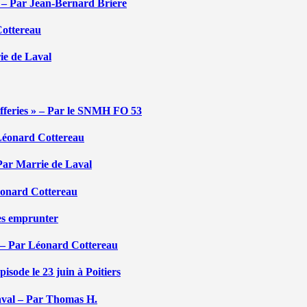
é – Par Jean-Bernard Briere
Cottereau
rie de Laval
efferies » – Par le SNMH FO 53
r Léonard Cottereau
 Par Marrie de Laval
Léonard Cottereau
les emprunter
 – Par Léonard Cottereau
sode le 23 juin à Poitiers
aval – Par Thomas H.