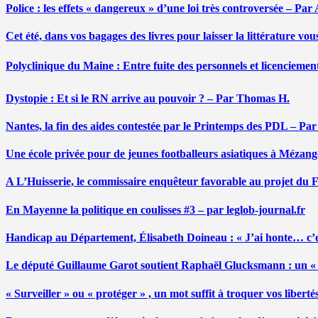
Police : les effets « dangereux » d’une loi très controversée – P
Cet été, dans vos bagages des livres pour laisser la littérature v
Polyclinique du Maine : Entre fuite des personnels et licenciemen
Dystopie : Et si le RN arrive au pouvoir ? – Par Thomas H.
Nantes, la fin des aides contestée par le Printemps des PDL – Pa
Une école privée pour de jeunes footballeurs asiatiques à Mézang
A L’Huisserie, le commissaire enquêteur favorable au projet du
En Mayenne la politique en coulisses #3 – par leglob-journal.fr
Handicap au Département, Élisabeth Doineau : « J’ai honte… c’e
Le député Guillaume Garot soutient Raphaël Glucksmann : un « r
« Surveiller » ou « protéger » , un mot suffit à troquer vos liber