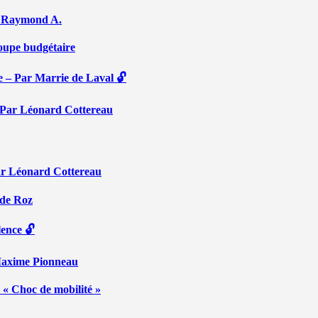
Par Raymond A.
coupe budgétaire
e – Par Marrie de Laval 🔓
 – Par Léonard Cottereau
ar Léonard Cottereau
 de Roz
lence 🔓
 Maxime Pionneau
 « Choc de mobilité »