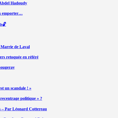
ar Abdel Hadoudy
ous emporter…
ts🔓
r Marrie de Laval
ers retoquée en référé
 Fougeray
st un scandale ! »
ecentrage politique » ?
tés – Par Léonard Cottereau