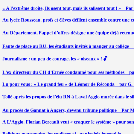
« A l’extrême droite, Ils osent tout, mais ils salissent tout ! » – 
Au lycée Rousseau, profs et élèves défilent ensemble contre une 
Au Département, l’appel d’offres désigne une équipe déjà retenu
Faute de place au RU, les étudiants invités à manger au collège
Journalisme : un peu de courage, les « oiseaux » ! 🔓
L’ex-directeur du CH d’Ernée condamné pour ses méthodes – p
Lu pour vous : « Le grand feu » de Léonor de Réconda – par G.
Tollé après les propos de l’élu RN à Laval Agglo murée dans le si
Au procès de Gannat à Angers, devenu tribune politique – Par
A L’Agglo, Florian Bercault veut « craquer le système » pour son
Politique mayennaise, les coulisses #1- par leglob-journal.fr