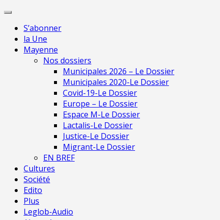
Skip
Pour 
to
S’abonner
content
la Une
Mayenne
Nos dossiers
Municipales 2026 – Le Dossier
Municipales 2020-Le Dossier
Covid-19-Le Dossier
Europe – Le Dossier
Espace M-Le Dossier
Lactalis-Le Dossier
Justice-Le Dossier
Migrant-Le Dossier
EN BREF
Cultures
Société
Edito
Plus
Leglob-Audio