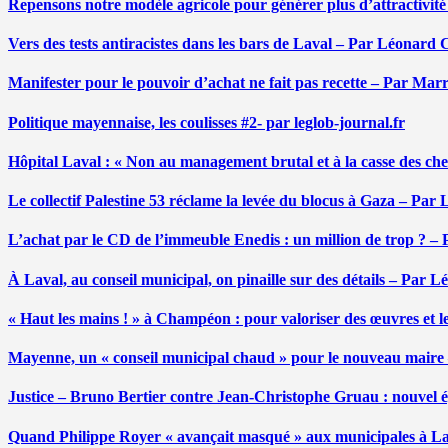
Repensons notre modèle agricole pour générer plus d’attractivit
Vers des tests antiracistes dans les bars de Laval – Par Léonard 
Manifester pour le pouvoir d’achat ne fait pas recette – Par Mar
Politique mayennaise, les coulisses #2- par leglob-journal.fr
Hôpital Laval : « Non au management brutal et à la casse des ch
Le collectif Palestine 53 réclame la levée du blocus à Gaza – Pa
L’achat par le CD de l’immeuble Enedis : un million de trop ? –
À Laval, au conseil municipal, on pinaille sur des détails – Par 
« Haut les mains ! » à Champéon : pour valoriser des œuvres et 
Mayenne, un « conseil municipal chaud » pour le nouveau maire
Justice – Bruno Bertier contre Jean-Christophe Gruau : nouvel épi
Quand Philippe Royer « avançait masqué » aux municipales à L