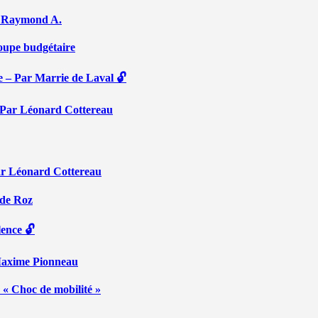
Par Raymond A.
coupe budgétaire
e – Par Marrie de Laval 🔓
 – Par Léonard Cottereau
ar Léonard Cottereau
 de Roz
lence 🔓
 Maxime Pionneau
 « Choc de mobilité »