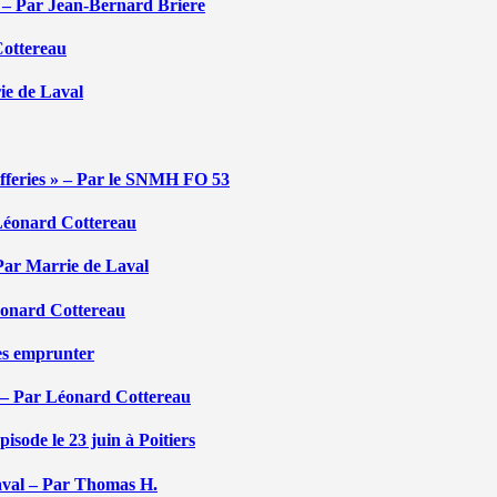
é – Par Jean-Bernard Briere
Cottereau
rie de Laval
efferies » – Par le SNMH FO 53
r Léonard Cottereau
 Par Marrie de Laval
Léonard Cottereau
les emprunter
 – Par Léonard Cottereau
sode le 23 juin à Poitiers
aval – Par Thomas H.