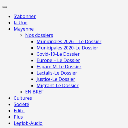
Skip
Pour 
to
S’abonner
content
la Une
Mayenne
Nos dossiers
Municipales 2026 – Le Dossier
Municipales 2020-Le Dossier
Covid-19-Le Dossier
Europe – Le Dossier
Espace M-Le Dossier
Lactalis-Le Dossier
Justice-Le Dossier
Migrant-Le Dossier
EN BREF
Cultures
Société
Edito
Plus
Leglob-Audio