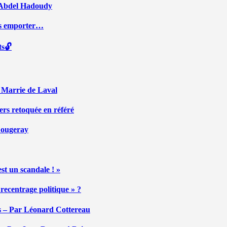
ar Abdel Hadoudy
ous emporter…
ts🔓
r Marrie de Laval
ers retoquée en référé
 Fougeray
st un scandale ! »
ecentrage politique » ?
tés – Par Léonard Cottereau