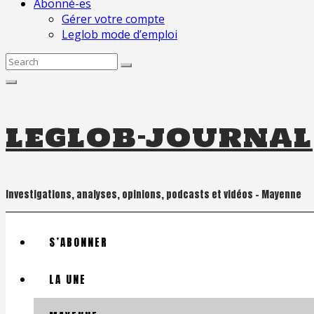
Abonné-es
Gérer votre compte
Leglob mode d’emploi
Search
for:
leglob-journal
Investigations, analyses, opinions, podcasts et vidéos – Mayenne
S’ABONNER
LA UNE