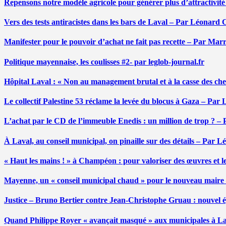
Repensons notre modèle agricole pour générer plus d’attractivit
Vers des tests antiracistes dans les bars de Laval – Par Léonard 
Manifester pour le pouvoir d’achat ne fait pas recette – Par Mar
Politique mayennaise, les coulisses #2- par leglob-journal.fr
Hôpital Laval : « Non au management brutal et à la casse des ch
Le collectif Palestine 53 réclame la levée du blocus à Gaza – Pa
L’achat par le CD de l’immeuble Enedis : un million de trop ? –
À Laval, au conseil municipal, on pinaille sur des détails – Par 
« Haut les mains ! » à Champéon : pour valoriser des œuvres et 
Mayenne, un « conseil municipal chaud » pour le nouveau maire
Justice – Bruno Bertier contre Jean-Christophe Gruau : nouvel épi
Quand Philippe Royer « avançait masqué » aux municipales à L