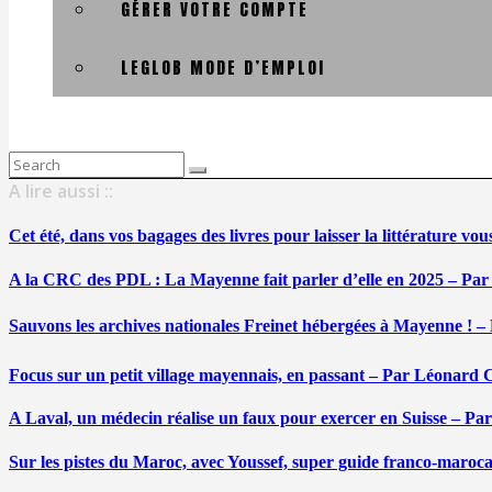
GÉRER VOTRE COMPTE
LEGLOB MODE D’EMPLOI
Search
for:
A lire aussi ::
Cet été, dans vos bagages des livres pour laisser la littérature v
A la CRC des PDL : La Mayenne fait parler d’elle en 2025 – Par
Sauvons les archives nationales Freinet hébergées à Mayenne ! –
Focus sur un petit village mayennais, en passant – Par Léonard 
A Laval, un médecin réalise un faux pour exercer en Suisse – Pa
Sur les pistes du Maroc, avec Youssef, super guide franco-maroc