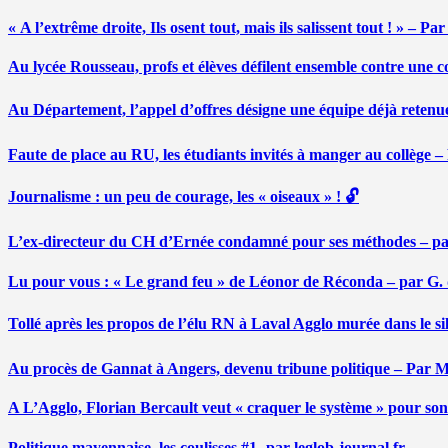
« A l’extrême droite, Ils osent tout, mais ils salissent tout ! » – 
Au lycée Rousseau, profs et élèves défilent ensemble contre une 
Au Département, l’appel d’offres désigne une équipe déjà retenu
Faute de place au RU, les étudiants invités à manger au collège
Journalisme : un peu de courage, les « oiseaux » ! 🔓
L’ex-directeur du CH d’Ernée condamné pour ses méthodes – p
Lu pour vous : « Le grand feu » de Léonor de Réconda – par G.
Tollé après les propos de l’élu RN à Laval Agglo murée dans le si
Au procès de Gannat à Angers, devenu tribune politique – Par
A L’Agglo, Florian Bercault veut « craquer le système » pour son
Politique mayennaise, les coulisses #1- par leglob-journal.fr