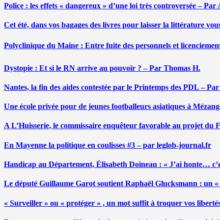
Police : les effets « dangereux » d’une loi très controversée – P
Cet été, dans vos bagages des livres pour laisser la littérature v
Polyclinique du Maine : Entre fuite des personnels et licenciemen
Dystopie : Et si le RN arrive au pouvoir ? – Par Thomas H.
Nantes, la fin des aides contestée par le Printemps des PDL – Pa
Une école privée pour de jeunes footballeurs asiatiques à Mézang
A L’Huisserie, le commissaire enquêteur favorable au projet du
En Mayenne la politique en coulisses #3 – par leglob-journal.fr
Handicap au Département, Élisabeth Doineau : « J’ai honte… c’e
Le député Guillaume Garot soutient Raphaël Glucksmann : un « r
« Surveiller » ou « protéger » , un mot suffit à troquer vos liber