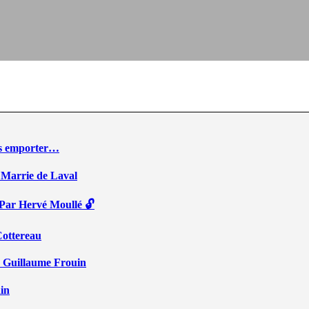
ous emporter…
 Marrie de Laval
 Par Hervé Moullé 🔓
Cottereau
r Guillaume Frouin
ain