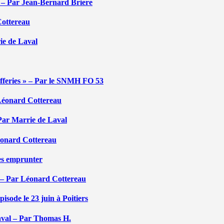
é – Par Jean-Bernard Briere
Cottereau
rie de Laval
efferies » – Par le SNMH FO 53
r Léonard Cottereau
 Par Marrie de Laval
Léonard Cottereau
les emprunter
 – Par Léonard Cottereau
sode le 23 juin à Poitiers
aval – Par Thomas H.