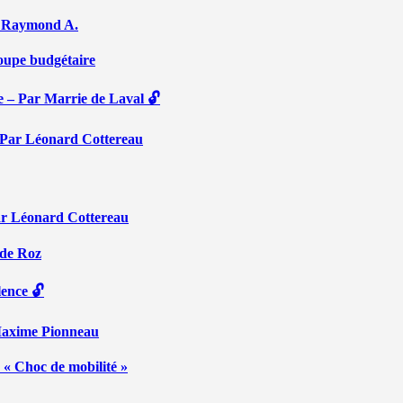
Par Raymond A.
coupe budgétaire
e – Par Marrie de Laval 🔓
 – Par Léonard Cottereau
ar Léonard Cottereau
 de Roz
lence 🔓
 Maxime Pionneau
 « Choc de mobilité »