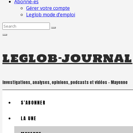
Abonné-es
Gérer votre compte
Leglob mode d’emploi
Search
for:
leglob-journal
Investigations, analyses, opinions, podcasts et vidéos – Mayenne
S’ABONNER
LA UNE