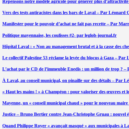
Repensons notre modèle agricole pour générer plus d’attractivit
Vers des tests antiracistes dans les bars de Laval – Par Léonard 
Manifester pour le pouvoir d’achat ne fait pas recette – Par Mar
Politique mayennaise, les coulisses #2- par leglob-journal.fr
Hôpital Laval : « Non au management brutal et à la casse des ch
Le collectif Palestine 53 réclame la levée du blocus à Gaza – Pa
L’achat par le CD de l’immeuble Enedis : un million de trop ? –
À Laval, au conseil municipal, on pinaille sur des détails – Par 
« Haut les mains ! » à Champéon : pour valoriser des œuvres et 
Mayenne, un « conseil municipal chaud » pour le nouveau maire
Justice – Bruno Bertier contre Jean-Christophe Gruau : nouvel épi
Quand Philippe Royer « avançait masqué » aux municipales à L