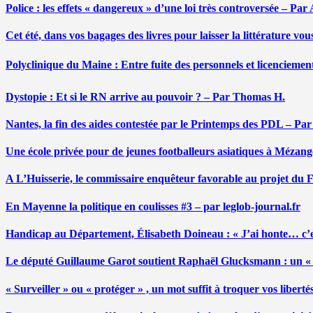
Police : les effets « dangereux » d’une loi très controversée – P
Cet été, dans vos bagages des livres pour laisser la littérature v
Polyclinique du Maine : Entre fuite des personnels et licenciemen
Dystopie : Et si le RN arrive au pouvoir ? – Par Thomas H.
Nantes, la fin des aides contestée par le Printemps des PDL – Pa
Une école privée pour de jeunes footballeurs asiatiques à Mézang
A L’Huisserie, le commissaire enquêteur favorable au projet du
En Mayenne la politique en coulisses #3 – par leglob-journal.fr
Handicap au Département, Élisabeth Doineau : « J’ai honte… c’e
Le député Guillaume Garot soutient Raphaël Glucksmann : un « r
« Surveiller » ou « protéger » , un mot suffit à troquer vos liber