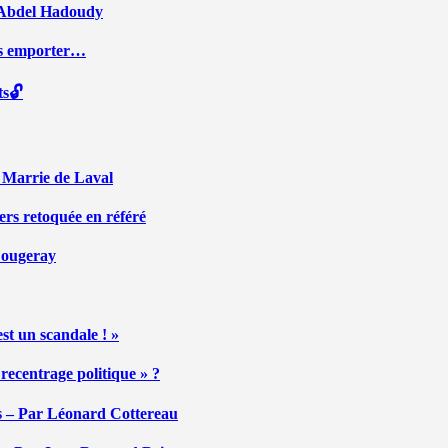
ar Abdel Hadoudy
ous emporter…
ts🔓
r Marrie de Laval
ers retoquée en référé
 Fougeray
st un scandale ! »
ecentrage politique » ?
tés – Par Léonard Cottereau