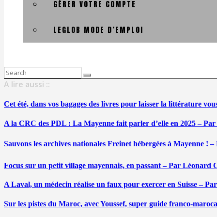
GÉRER VOTRE COMPTE
LEGLOB MODE D’EMPLOI
Search
for:
A lire aussi ::
Cet été, dans vos bagages des livres pour laisser la littérature v
A la CRC des PDL : La Mayenne fait parler d’elle en 2025 – Par
Sauvons les archives nationales Freinet hébergées à Mayenne ! –
Focus sur un petit village mayennais, en passant – Par Léonard 
A Laval, un médecin réalise un faux pour exercer en Suisse – Pa
Sur les pistes du Maroc, avec Youssef, super guide franco-maroc