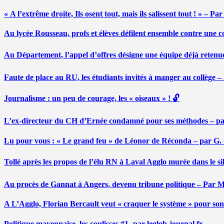
« A l’extrême droite, Ils osent tout, mais ils salissent tout ! » – 
Au lycée Rousseau, profs et élèves défilent ensemble contre une 
Au Département, l’appel d’offres désigne une équipe déjà retenu
Faute de place au RU, les étudiants invités à manger au collège
Journalisme : un peu de courage, les « oiseaux » ! 🔓
L’ex-directeur du CH d’Ernée condamné pour ses méthodes – p
Lu pour vous : « Le grand feu » de Léonor de Réconda – par G.
Tollé après les propos de l’élu RN à Laval Agglo murée dans le si
Au procès de Gannat à Angers, devenu tribune politique – Par
A L’Agglo, Florian Bercault veut « craquer le système » pour son
Politique mayennaise, les coulisses #1- par leglob-journal.fr