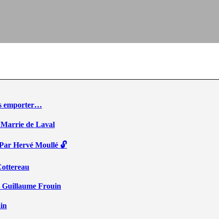
ous emporter…
 Marrie de Laval
 Par Hervé Moullé 🔓
Cottereau
r Guillaume Frouin
ain