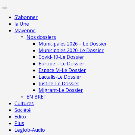
Skip
Pour 
to
S’abonner
content
la Une
Mayenne
Nos dossiers
Municipales 2026 – Le Dossier
Municipales 2020-Le Dossier
Covid-19-Le Dossier
Europe – Le Dossier
Espace M-Le Dossier
Lactalis-Le Dossier
Justice-Le Dossier
Migrant-Le Dossier
EN BREF
Cultures
Société
Edito
Plus
Leglob-Audio