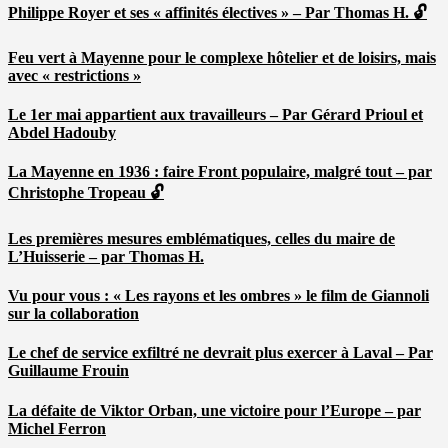
Philippe Royer et ses « affinités électives » – Par Thomas H. 🔓
Feu vert à Mayenne pour le complexe hôtelier et de loisirs, mais
avec « restrictions »
Le 1er mai appartient aux travailleurs – Par Gérard Prioul et
Abdel Hadouby
La Mayenne en 1936 : faire Front populaire, malgré tout – par
Christophe Tropeau 🔓
Les premières mesures emblématiques, celles du maire de
L’Huisserie – par Thomas H.
Vu pour vous : « Les rayons et les ombres » le film de Giannoli
sur la collaboration
Le chef de service exfiltré ne devrait plus exercer à Laval – Par
Guillaume Frouin
La défaite de Viktor Orban, une victoire pour l’Europe – par
Michel Ferron