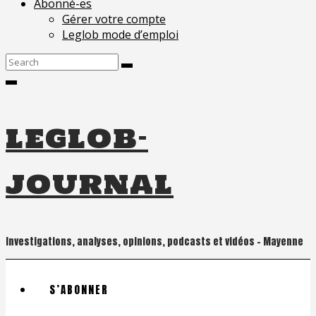
Abonné-es
Gérer votre compte
Leglob mode d’emploi
Search
for:
leglob-
journal
Investigations, analyses, opinions, podcasts et vidéos – Mayenne
S’ABONNER