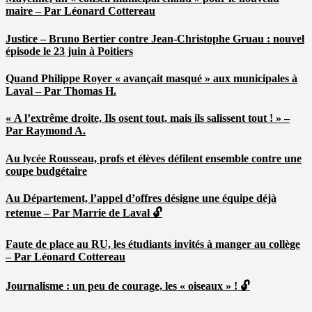
maire – Par Léonard Cottereau
Justice – Bruno Bertier contre Jean-Christophe Gruau : nouvel
épisode le 23 juin à Poitiers
Quand Philippe Royer « avançait masqué » aux municipales à
Laval – Par Thomas H.
« A l’extrême droite, Ils osent tout, mais ils salissent tout ! » –
Par Raymond A.
Au lycée Rousseau, profs et élèves défilent ensemble contre une
coupe budgétaire
Au Département, l’appel d’offres désigne une équipe déjà
retenue – Par Marrie de Laval 🔓
Faute de place au RU, les étudiants invités à manger au collège
– Par Léonard Cottereau
Journalisme : un peu de courage, les « oiseaux » ! 🔓