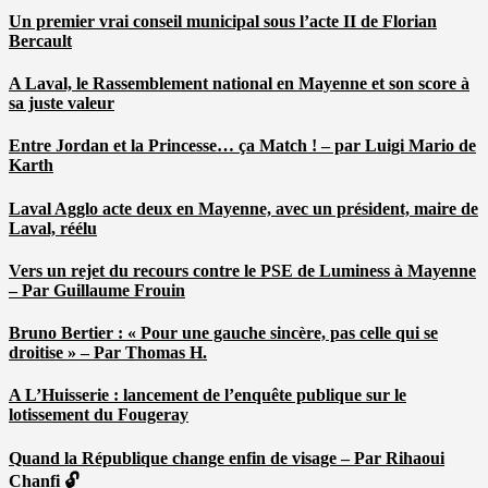
Un premier vrai conseil municipal sous l’acte II de Florian
Bercault
A Laval, le Rassemblement national en Mayenne et son score à
sa juste valeur
Entre Jordan et la Princesse… ça Match ! – par Luigi Mario de
Karth
Laval Agglo acte deux en Mayenne, avec un président, maire de
Laval, réélu
Vers un rejet du recours contre le PSE de Luminess à Mayenne
– Par Guillaume Frouin
Bruno Bertier : « Pour une gauche sincère, pas celle qui se
droitise » – Par Thomas H.
A L’Huisserie : lancement de l’enquête publique sur le
lotissement du Fougeray
Quand la République change enfin de visage – Par Rihaoui
Chanfi 🔓