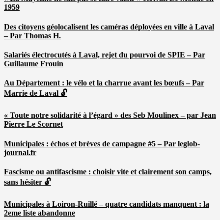
1959
Des citoyens géolocalisent les caméras déployées en ville à Laval
– Par Thomas H.
Salariés électrocutés à Laval, rejet du pourvoi de SPIE – Par
Guillaume Frouin
Au Département : le vélo et la charrue avant les bœufs – Par
Marrie de Laval 🔓
« Toute notre solidarité à l’égard » des Seb Moulinex – par Jean
Pierre Le Scornet
Municipales : échos et brèves de campagne #5 – Par leglob-
journal.fr
Fascisme ou antifascisme : choisir vite et clairement son camps,
sans hésiter 🔓
Municipales à Loiron-Ruillé – quatre candidats manquent : la
2eme liste abandonne