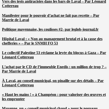
Vers des tests antiracistes dans les bars de Laval – Par Léonard
Cottereau
Manifester pour le pouvoir d’achat ne fait pas recette – Par
Marrie de Laval
Politique mayennaise, les coulisses #2- par leglob-journal.fr
Hôpital Laval : « Non au management brutal et à la casse des
chefferies » – Par le SNMH FO 53
Le collectif Palestine 53 réclame la levée du blocus à Gaza – Par
Léonard Cottereau
L’achat par le CD de l’immeuble Enedis : un million de trop ? –
Par Marrie de Laval
À Laval, au conseil municipal, on pinaille sur des détails – Par
Léonard Cottereau
« Haut les mains ! » à Champéon : pour valoriser des œuvres et
les emprunter
Mayenne, un « conseil municipal chaud » pour le nouveau