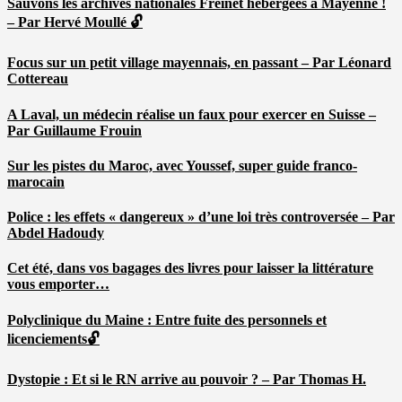
Sauvons les archives nationales Freinet hébergées à Mayenne !
– Par Hervé Moullé 🔓
Focus sur un petit village mayennais, en passant – Par Léonard
Cottereau
A Laval, un médecin réalise un faux pour exercer en Suisse –
Par Guillaume Frouin
Sur les pistes du Maroc, avec Youssef, super guide franco-
marocain
Police : les effets « dangereux » d’une loi très controversée – Par
Abdel Hadoudy
Cet été, dans vos bagages des livres pour laisser la littérature
vous emporter…
Polyclinique du Maine : Entre fuite des personnels et
licenciements🔓
Dystopie : Et si le RN arrive au pouvoir ? – Par Thomas H.