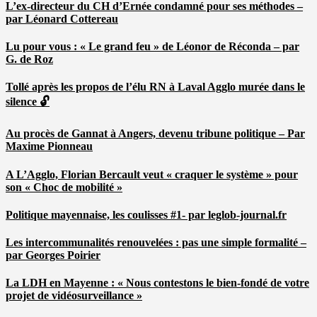
L’ex-directeur du CH d’Ernée condamné pour ses méthodes –
par Léonard Cottereau
Lu pour vous : « Le grand feu » de Léonor de Réconda – par
G. de Roz
Tollé après les propos de l’élu RN à Laval Agglo murée dans le
silence 🔓
Au procès de Gannat à Angers, devenu tribune politique – Par
Maxime Pionneau
A L’Agglo, Florian Bercault veut « craquer le système » pour
son « Choc de mobilité »
Politique mayennaise, les coulisses #1- par leglob-journal.fr
Les intercommunalités renouvelées : pas une simple formalité –
par Georges Poirier
La LDH en Mayenne : « Nous contestons le bien-fondé de votre
projet de vidéosurveillance »