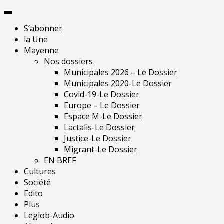
Skip
Pour une presse
to
indépendante en
Je m'abonne
S’abonner
content
Mayenne
la Une
Mayenne
Nos dossiers
Municipales 2026 – Le Dossier
Municipales 2020-Le Dossier
Covid-19-Le Dossier
Europe – Le Dossier
Espace M-Le Dossier
Lactalis-Le Dossier
Justice-Le Dossier
Migrant-Le Dossier
EN BREF
Cultures
Société
Edito
Plus
Leglob-Audio