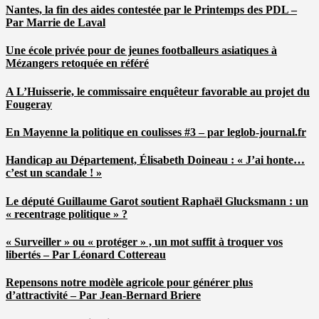
Nantes, la fin des aides contestée par le Printemps des PDL –
Par Marrie de Laval
Une école privée pour de jeunes footballeurs asiatiques à
Mézangers retoquée en référé
A L’Huisserie, le commissaire enquêteur favorable au projet du
Fougeray
En Mayenne la politique en coulisses #3 – par leglob-journal.fr
Handicap au Département, Élisabeth Doineau : « J’ai honte…
c’est un scandale ! »
Le député Guillaume Garot soutient Raphaël Glucksmann : un
« recentrage politique » ?
« Surveiller » ou « protéger » , un mot suffit à troquer vos
libertés – Par Léonard Cottereau
Repensons notre modèle agricole pour générer plus
d’attractivité – Par Jean-Bernard Briere