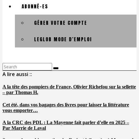
ABONNÉ-ES
GÉRER VOTRE COMPTE
LEGLOB MODE D’EMPLOI
Search
for:
A lire aussi ::
A la tête des pompiers de France, Olivier Richefou sur la sellette
– par Thomas H.
Cet été, dans vos bagages des livres pour laisser la littérature
vous emporter…
A la CRC des PDL : La Mayenne fait parler d’elle en 2025 –
Par Marrie de Laval