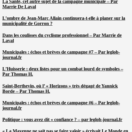
La Santé, cet autre sujet de la campagne municipale – Par
Marrie De Laval
L’ombre de Jean-Marc Allain continuera-t-elle à planer sur la
municipalité de Gorron ?
Dans les coulisses du cyclisme professionnel – Par Marrie de
Laval
Municipales : échos et brèves de campagne #7 – Par leglob-
journal.fr
L’Huisserie : deux listes pour un combat lourd de symboles –
Par Thomas H.
Saint-Berthevin, où l’ « Horizons » très dégagé de Yannick
Borde – Par Thomas H.
Municipales : échos et brèves de campagne #6 – Par leglob-
journal.fr
Politique : vous avez dit « confiance ? – par leglob-journal.fr
« La Mayenne ne sait pas se faire valoir » écrivait Le Monde en