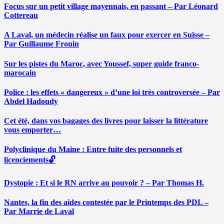
Focus sur un petit village mayennais, en passant – Par Léonard
Cottereau
A Laval, un médecin réalise un faux pour exercer en Suisse –
Par Guillaume Frouin
Sur les pistes du Maroc, avec Youssef, super guide franco-
marocain
Police : les effets « dangereux » d’une loi très controversée – Par
Abdel Hadoudy
Cet été, dans vos bagages des livres pour laisser la littérature
vous emporter…
Polyclinique du Maine : Entre fuite des personnels et
licenciements🔓
Dystopie : Et si le RN arrive au pouvoir ? – Par Thomas H.
Nantes, la fin des aides contestée par le Printemps des PDL –
Par Marrie de Laval