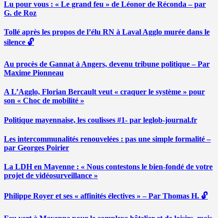
Lu pour vous : « Le grand feu » de Léonor de Réconda – par
G. de Roz
Tollé après les propos de l’élu RN à Laval Agglo murée dans le
silence 🔓
Au procès de Gannat à Angers, devenu tribune politique – Par
Maxime Pionneau
A L’Agglo, Florian Bercault veut « craquer le système » pour
son « Choc de mobilité »
Politique mayennaise, les coulisses #1- par leglob-journal.fr
Les intercommunalités renouvelées : pas une simple formalité –
par Georges Poirier
La LDH en Mayenne : « Nous contestons le bien-fondé de votre
projet de vidéosurveillance »
Philippe Royer et ses « affinités électives » – Par Thomas H. 🔓