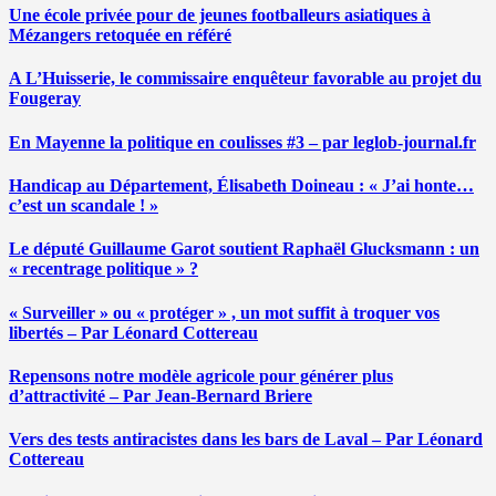
Une école privée pour de jeunes footballeurs asiatiques à
Mézangers retoquée en référé
A L’Huisserie, le commissaire enquêteur favorable au projet du
Fougeray
En Mayenne la politique en coulisses #3 – par leglob-journal.fr
Handicap au Département, Élisabeth Doineau : « J’ai honte…
c’est un scandale ! »
Le député Guillaume Garot soutient Raphaël Glucksmann : un
« recentrage politique » ?
« Surveiller » ou « protéger » , un mot suffit à troquer vos
libertés – Par Léonard Cottereau
Repensons notre modèle agricole pour générer plus
d’attractivité – Par Jean-Bernard Briere
Vers des tests antiracistes dans les bars de Laval – Par Léonard
Cottereau