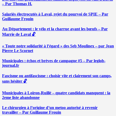
– Par Thomas H.
Salariés électrocutés à Laval, rejet du pourvoi de SPIE – Par
Guillaume Frouin
Au Département : le vélo et la charrue avant les bœufs – Par
Marrie de Laval 🔓
« Toute notre solidarité à l’égard » des Seb Moulinex – par Jean
Pierre Le Scornet
Municipales : échos et brèves de campagne #5 – Par leglob-
journal.fr
Fascisme ou antifascisme : choisir vite et clairement son camps,
sans hésiter 🔓
Municipales à Loiron-Ruillé – quatre candidats manquent : la
2eme liste abandonne
Le chirurgien à l’origine d’un metoo autorisé à revenir
travailler – Par Guillaume Frouin