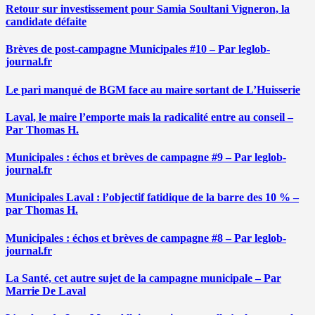
Retour sur investissement pour Samia Soultani Vigneron, la
candidate défaite
Brèves de post-campagne Municipales #10 – Par leglob-
journal.fr
Le pari manqué de BGM face au maire sortant de L’Huisserie
Laval, le maire l’emporte mais la radicalité entre au conseil –
Par Thomas H.
Municipales : échos et brèves de campagne #9 – Par leglob-
journal.fr
Municipales Laval : l’objectif fatidique de la barre des 10 % –
par Thomas H.
Municipales : échos et brèves de campagne #8 – Par leglob-
journal.fr
La Santé, cet autre sujet de la campagne municipale – Par
Marrie De Laval