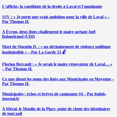
L’affiche, la candidate de la droite à Laval et l’amalgame
SSV : « Je porte une vraie ambition pour la ville de Laval » –
Par Thomas H.
A Évron, deux listes challengent le maire sortant Joël
Balandraud (UDI)
Mort de Quentin D. : « un déchainement de violence politique
inadmissible » – Par La Garde 53 🔓
Florian Bercault : « Je serais le maire rénovateur de Laval… »
– Par Thomas H.
Ce que disent les noms des listes aux Municipales en Mayenne –
Par Thomas H.
Municipales : échos et brèves de campagne #4 – Par leglob-
journal.fr
A Méral, le Moulin de la Place, point de chute des identitaires
de tout poil