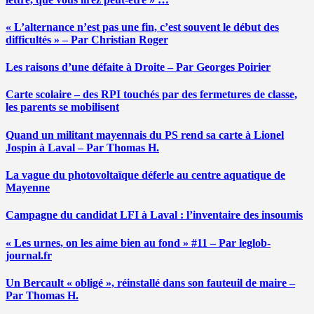
« L’alternance n’est pas une fin, c’est souvent le début des
difficultés » – Par Christian Roger
Les raisons d’une défaite à Droite – Par Georges Poirier
Carte scolaire – des RPI touchés par des fermetures de classe,
les parents se mobilisent
Quand un militant mayennais du PS rend sa carte à Lionel
Jospin à Laval – Par Thomas H.
La vague du photovoltaïque déferle au centre aquatique de
Mayenne
Campagne du candidat LFI à Laval : l’inventaire des insoumis
« Les urnes, on les aime bien au fond » #11 – Par leglob-
journal.fr
Un Bercault « obligé », réinstallé dans son fauteuil de maire –
Par Thomas H.