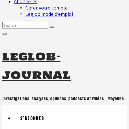
Abonné-es
Gérer votre compte
Leglob mode d’emploi
Search
for:
leglob-
journal
Investigations, analyses, opinions, podcasts et vidéos – Mayenne
S’ABONNER