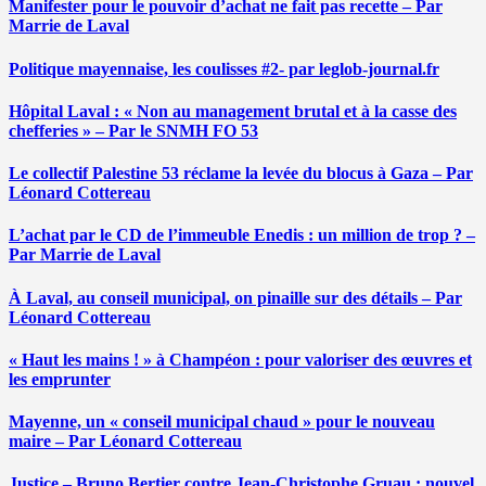
Manifester pour le pouvoir d’achat ne fait pas recette – Par
Marrie de Laval
Politique mayennaise, les coulisses #2- par leglob-journal.fr
Hôpital Laval : « Non au management brutal et à la casse des
chefferies » – Par le SNMH FO 53
Le collectif Palestine 53 réclame la levée du blocus à Gaza – Par
Léonard Cottereau
L’achat par le CD de l’immeuble Enedis : un million de trop ? –
Par Marrie de Laval
À Laval, au conseil municipal, on pinaille sur des détails – Par
Léonard Cottereau
« Haut les mains ! » à Champéon : pour valoriser des œuvres et
les emprunter
Mayenne, un « conseil municipal chaud » pour le nouveau
maire – Par Léonard Cottereau
Justice – Bruno Bertier contre Jean-Christophe Gruau : nouvel