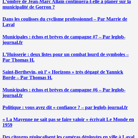
L’ombre de Jean-Marc Allain continuera-t-elle à planer sur la
municipalité de Gorron ?
Dans les coulisses du cyclisme professionnel – Par Marrie de
Laval
Municipales : échos et brèves de campagne #7 – Par leglob-
journal.fr
L’Huisserie : deux listes pour un combat lourd de symboles –
Par Thomas H.
Saint-Berthevin, où l’ « Horizons » très dégagé de Yannick
Borde – Par Thomas H.
Municipales : échos et brèves de campagne #6 – Par leglob-
journal.fr
Politique : vous avez dit « confiance ? – par leglob-journal.fr
« La Mayenne ne sait pas se faire valoir » écrivait Le Monde en
1959
Des citoyens géolocalisent les caméras déployées en ville à Laval