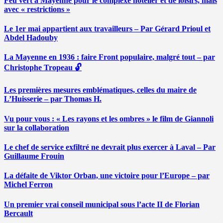
Feu vert à Mayenne pour le complexe hôtelier et de loisirs, mais
avec « restrictions »
Le 1er mai appartient aux travailleurs – Par Gérard Prioul et
Abdel Hadouby
La Mayenne en 1936 : faire Front populaire, malgré tout – par
Christophe Tropeau 🔓
Les premières mesures emblématiques, celles du maire de
L’Huisserie – par Thomas H.
Vu pour vous : « Les rayons et les ombres » le film de Giannoli
sur la collaboration
Le chef de service exfiltré ne devrait plus exercer à Laval – Par
Guillaume Frouin
La défaite de Viktor Orban, une victoire pour l’Europe – par
Michel Ferron
Un premier vrai conseil municipal sous l’acte II de Florian
Bercault