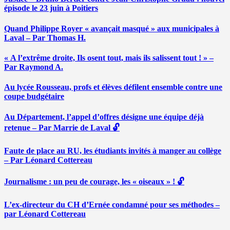
épisode le 23 juin à Poitiers
Quand Philippe Royer « avançait masqué » aux municipales à
Laval – Par Thomas H.
« A l’extrême droite, Ils osent tout, mais ils salissent tout ! » –
Par Raymond A.
Au lycée Rousseau, profs et élèves défilent ensemble contre une
coupe budgétaire
Au Département, l’appel d’offres désigne une équipe déjà
retenue – Par Marrie de Laval 🔓
Faute de place au RU, les étudiants invités à manger au collège
– Par Léonard Cottereau
Journalisme : un peu de courage, les « oiseaux » ! 🔓
L’ex-directeur du CH d’Ernée condamné pour ses méthodes –
par Léonard Cottereau