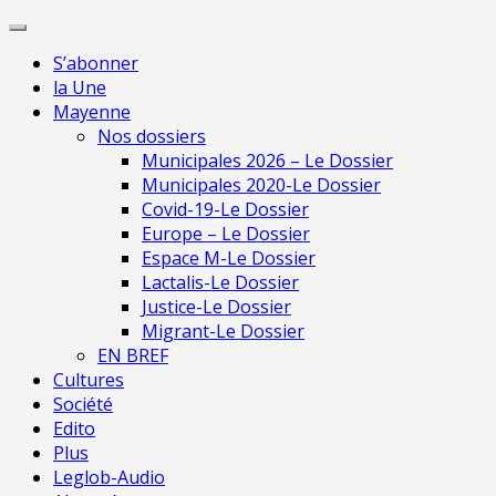
Skip
Pour une presse
to
indépendante en
Je m'abonne
S’abonner
content
Mayenne
la Une
Mayenne
Nos dossiers
Municipales 2026 – Le Dossier
Municipales 2020-Le Dossier
Covid-19-Le Dossier
Europe – Le Dossier
Espace M-Le Dossier
Lactalis-Le Dossier
Justice-Le Dossier
Migrant-Le Dossier
EN BREF
Cultures
Société
Edito
Plus
Leglob-Audio