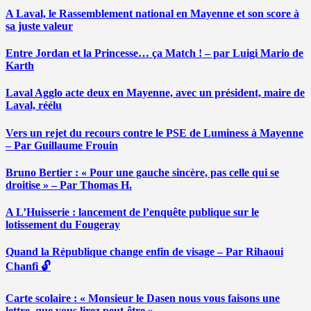
A Laval, le Rassemblement national en Mayenne et son score à
sa juste valeur
Entre Jordan et la Princesse… ça Match ! – par Luigi Mario de
Karth
Laval Agglo acte deux en Mayenne, avec un président, maire de
Laval, réélu
Vers un rejet du recours contre le PSE de Luminess à Mayenne
– Par Guillaume Frouin
Bruno Bertier : « Pour une gauche sincère, pas celle qui se
droitise » – Par Thomas H.
A L’Huisserie : lancement de l’enquête publique sur le
lotissement du Fougeray
Quand la République change enfin de visage – Par Rihaoui
Chanfi 🔓
Carte scolaire : « Monsieur le Dasen nous vous faisons une
lettre, que vous lirez peut-être » …